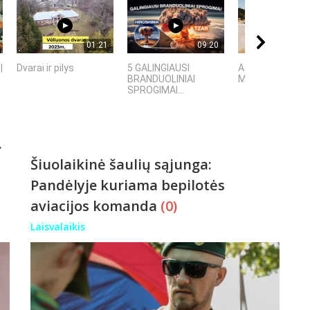
01:21
09:20
|
Dvarai ir pilys
5 GALINGIAUSI
Autorius Edgar
BRANDUOLINIAI
Mascinskas
SPROGIMAI...
.
Šiuolaikinė šaulių sąjunga:
Pandėlyje kuriama bepilotės
aviacijos komanda
(0)
Laisvalaikis