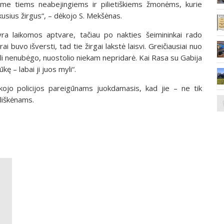
ame tiems neabejingiems ir pilietiškiems žmonėms, kurie
sius žirgus“, – dėkojo S. Mekšėnas.
a laikomos aptvare, tačiau po nakties šeimininkai rado
i buvo išversti, tad tie žirgai lakstė laisvi. Greičiausiai nuo
li nenubėgo, nuostolio niekam nepridarė. Kai Rasa su Gabija
ę – labai ji juos myli“.
ojo policijos pareigūnams juokdamasis, kad jie – ne tik
liškėnams.