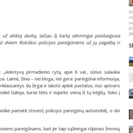
Dv
ro
su
po
ga
 už atliktą darbą, tačiau šį kartą sėkmingai pasibaigusia
čiū dviem Rokiškio policijos pareigūnėms už jų pagalbą ir
S
: „Ankstyvą pirmadienio rytą, apie 6 val., sūnus sulaukia
. Laimė, žinia – nei bloga, nei gera: pareigūnai informuoja,
iklausantys du žirgai ir laksto aplink pastatus, nuo aptvaro
ė Gabija, kuriai tėtis ir nupirko vieną iš tų bėglių, šoko į
anūke pamatė stovintį policijos pareigūnų automobilį, o dvi
isiems pareigūnams, kad jie taip sąžiningai rūpinasi žmonių