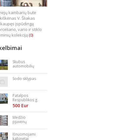
iejų kambarių bute
kiškėnas V. Šliakas
kaupęs įspūdingą
rceliano, vario ir stiklo
minių kolekciją
(0)
kelbimai
Skubus
automobilių
supirkimas
Sodo sklypas
Patalpos
Respublikos g.
23
500 Eur
Medžio
pjuvenų
granulės,
briketai
Išnuomojami
kabinetai