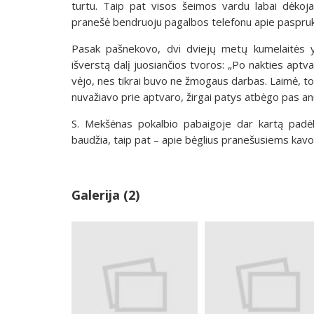
turtu. Taip pat visos šeimos vardu labai dėkoj
pranešė bendruoju pagalbos telefonu apie paspruku
Pasak pašnekovo, dvi dviejų metų kumelaitės yr
išverstą dalį juosiančios tvoros: „Po nakties aptvara
vėjo, nes tikrai buvo ne žmogaus darbas. Laimė, to
nuvažiavo prie aptvaro, žirgai patys atbėgo pas anūk
S. Mekšėnas pokalbio pabaigoje dar kartą padėk
baudžia, taip pat – apie bėglius pranešusiems kavo
Galerija (2)