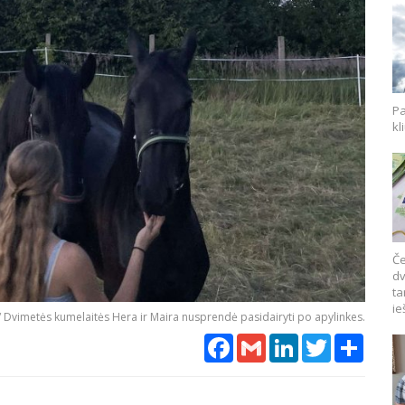
Pa
kl
Če
dv
ta
ie
 Dvimetės kumelaitės Hera ir Maira nusprendė pasidairyti po apylinkes.
Facebook
Gmail
LinkedIn
Twitter
Share