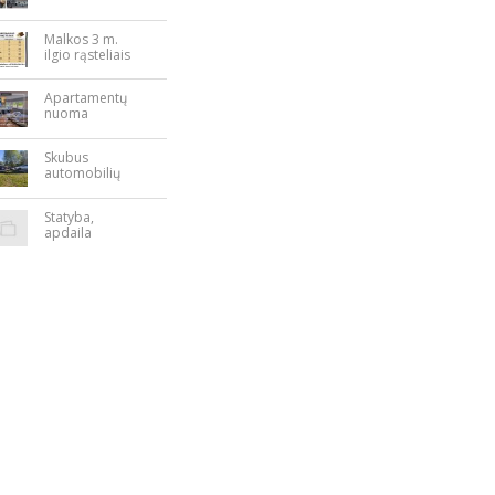
Nepriklausomy
bės aikštėje
Malkos 3 m.
ilgio rąsteliais
Apartamentų
nuoma
Rokiškyje
Skubus
automobilių
supirkimas
Statyba,
apdaila