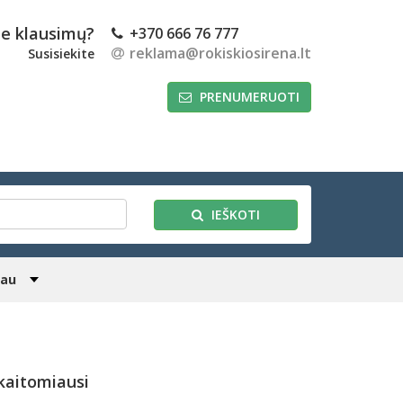
te klausimų?
+370 666 76 777
reklama@rokiskiosirena.lt
Susisiekite
PRENUMERUOTI
IEŠKOTI
iau
kaitomiausi