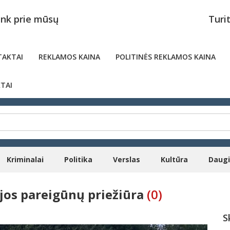
unk prie mūsų
Turi
AKTAI
REKLAMOS KAINA
POLITINĖS REKLAMOS KAINA
TAI
Kriminalai
Politika
Verslas
Kultūra
Daug
jos pareigūnų priežiūra
(0)
S