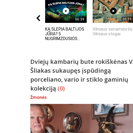
06:39
01:11
KĄ SLEPIA BALTIJOS
Vilniaus senamiestis 
JŪRA? 5
Vilniaus stogai
NUGRIMZDUSIOS...
Dviejų kambarių bute rokiškėnas V
Šliakas sukaupęs įspūdingą
porceliano, vario ir stiklo gaminių
kolekciją
(0)
Žmonės