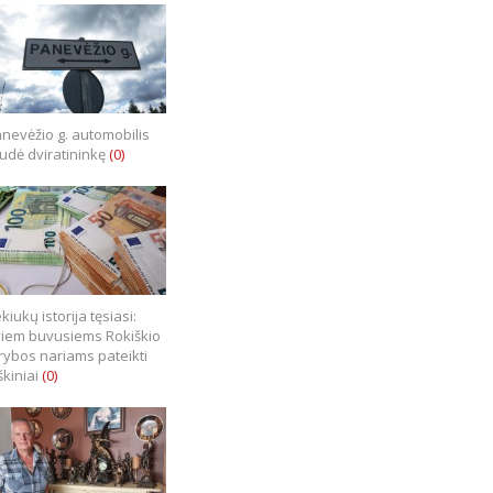
nevėžio g. automobilis
iudė dviratininkę
(0)
kiukų istorija tęsiasi:
iem buvusiems Rokiškio
rybos nariams pateikti
škiniai
(0)