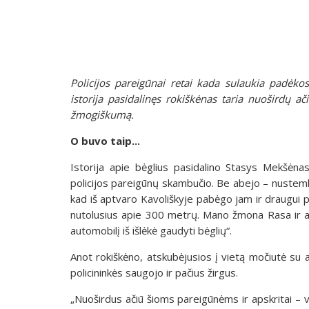
Policijos pareigūnai retai kada sulaukia padėkos
istorija pasidalinęs rokiškėnas taria nuoširdų a
žmogiškumą.
O buvo taip...
Istorija apie bėglius pasidalino Stasys Mekšėnas
policijos pareigūnų skambučio. Be abejo – nustemba
kad iš aptvaro Kavoliškyje pabėgo jam ir draugui pr
nutolusius apie 300 metrų. Mano žmona Rasa ir anūk
automobilį iš išlėkė gaudyti bėglių“.
Anot rokiškėno, atskubėjusios į vietą močiutė su 
policininkės saugojo ir pačius žirgus.
„Nuoširdus ačiū šioms pareigūnėms ir apskritai – v