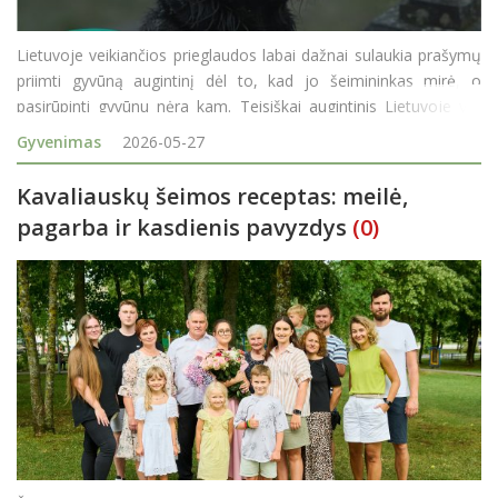
Lietuvoje veikiančios prieglaudos labai dažnai sulaukia prašymų
priimti gyvūną augintinį dėl to, kad jo šeimininkas mirė, o
pasirūpinti gyvūnu nėra kam. Teisiškai augintinis Lietuvoje yra
turtas, todėl paveldėjimo principu atsakomybė už jį turėtų
Gyvenimas
2026-05-27
keliauti kartu su nekilnojamuoj
Kavaliauskų šeimos receptas: meilė,
pagarba ir kasdienis pavyzdys
(0)