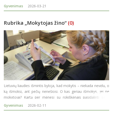
lemia šį genetinį ypatumą. Tačiau už medicininių terminų slypi
Gyvenimas
2026-03-21
kur kas daugiau – tai žmonės, kuri
Rubrika „Mokytojas žino“
(0)
Lietuvių liaudies išmintis byloja, kad mokytis – niekada nevėlu, o
ką išmoksi, ant pečių nenešiosi. O kas geriau išmokys, jei ne
mokytojai? Kartą per mėnesį su rokiškėnais pasidalinti savo
išmintimi sutiko Rokiškio profesinio mokymo centro (RPMC
Gyvenimas
2026-02-11