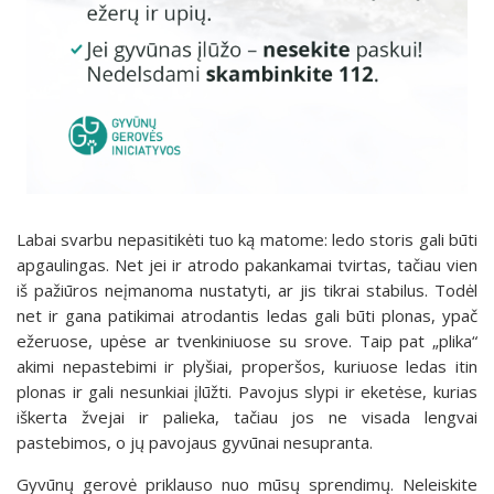
Labai svarbu nepasitikėti tuo ką matome: ledo storis gali būti
apgaulingas. Net jei ir atrodo pakankamai tvirtas, tačiau vien
iš pažiūros neįmanoma nustatyti, ar jis tikrai stabilus. Todėl
net ir gana patikimai atrodantis ledas gali būti plonas, ypač
ežeruose, upėse ar tvenkiniuose su srove. Taip pat „plika“
akimi nepastebimi ir plyšiai, properšos, kuriuose ledas itin
plonas ir gali nesunkiai įlūžti. Pavojus slypi ir eketėse, kurias
iškerta žvejai ir palieka, tačiau jos ne visada lengvai
pastebimos, o jų pavojaus gyvūnai nesupranta.
Gyvūnų gerovė priklauso nuo mūsų sprendimų. Neleiskite