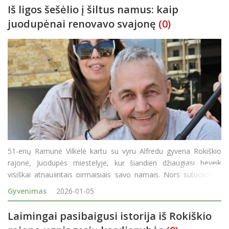
Iš ligos šešėlio į šiltus namus: kaip
juodupėnai renovavo svajonę
(0)
51-erių Ramunė Vilkelė kartu su vyru Alfredu gyvena Rokiškio
rajone, Juodupės miestelyje, kur šiandien džiaugiasi beveik
visiškai atnaujintais pirmaisiais savo namais. Nors sutuoktiniai
namą įsigijo prieš septynerius metus, ryžtis dideliems pokyčiams
Gyvenimas
2026-01-05
juos paskatino ne tik
Laimingai pasibaigusi istorija iš Rokiškio