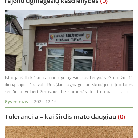
rajono ugniagesių kasdienybės
(0)
Istorija iš Rokiškio rajono ugniagesių kasdienybės. Gruodžio 11
dieną apie 14 val. Rokiškio ugniagesiai skubėjo į Juodupės
seniūniją gelbėti žmogaus be sąmonės. Jei trumpai – tai dar
kartą ugniagesiai skubėjo į pagalbą (šiais metais skubėta į 76
Gyvenimas
2025-12-16
gaisrus ir 171 kartą
Tolerancija – kai širdis mato daugiau
(0)