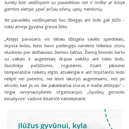
turėtų būti vedžiojami su pavadėliais net ir miške ar kitoje
gamtos vietoje, ypač arčiau ežerų, upių, tvenkinių.
Be pavadėlio vedžiojamas šuo išbėgęs ant ledo gali įlūžti –
tokiu atveju gyvūnui gresia žūtis.
„Atėjęs pavasaris vis labiau džiugina saulės spinduliais,
tirpsta ledas, kuris buvo padengęs vandens telkinius storu
sluoksniu per didžiausius žiemos šalčius. Žiemą žmonės kartu
su vaikais ir augintiniais drąsiai vaikšto ant tokio ledo,
čiuožinėja pačiūžomis, rogutėmis. Esant pliusinei
temperatūrai reikėtų elgtis atsakingai ir ant tirpstančio ledo
nelipti nei patiems, nei leisti lakstyti augintiniams, net jei
atrodo, kad jis vis dar pakankamai storas ir mažai atitirpęs“ –
teigia nevyriausybinės organizacijos „Gyvūnų gerovės
iniciatyvos“ vadovė Beatričė Vaitiekūnaitė.