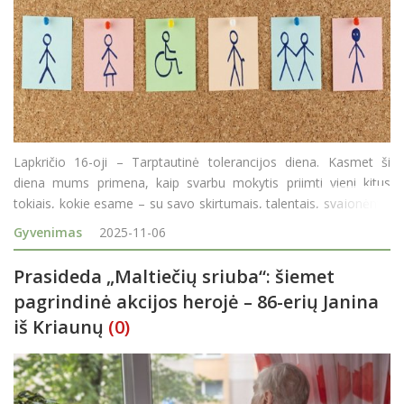
Lapkričio 16-oji – Tarptautinė tolerancijos diena. Kasmet ši
diena mums primena, kaip svarbu mokytis priimti vieni kitus
tokiais, kokie esame – su savo skirtumais, talentais, svajonėmis
ir silpnybėmis. Tolerancija nėra tik gražus žodis ar data
Gyvenimas
2025-11-06
kalendoriuje. Tai kasdienis pasirinki
Prasideda „Maltiečių sriuba“: šiemet
pagrindinė akcijos herojė – 86-erių Janina
iš Kriaunų
(0)