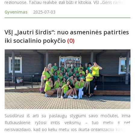
regionuose. Tačiau realybė gali būti ir kitokia. VšĮ „Gėris rankose“
teikia socialinę pagalbą gyventojams, kurie dėl amžiaus,
Gyvenimas
2025-07-03
neįgalumo, socialinių probl
VšĮ „Jautri širdis“: nuo asmeninės patirties
iki socialinio pokyčio
(0)
Susidūrusi iš arti su paslaugų stygiumi savo močiutei, Irma
Rutkauskienė ryžosi imtis veiksmų – tuo metu ji net
neįsivaizdavo, kad po kelių metų jos įkurta organizacija kasdien