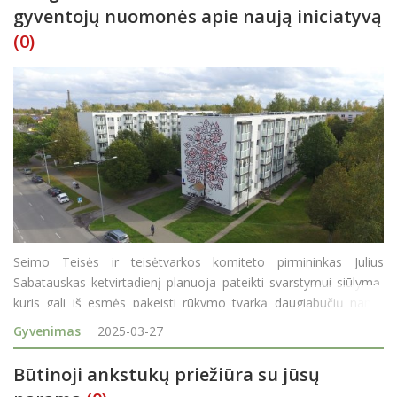
gyventojų nuomonės apie naują iniciatyvą
(0)
Seimo Teisės ir teisėtvarkos komiteto pirmininkas Julius
Sabatauskas ketvirtadienį planuoja pateikti svarstymui siūlymą,
kuris gali iš esmės pakeisti rūkymo tvarką daugiabučių namų
balkonuose, terasose ir lodžijose. Jei šiuo metu rūkyti
Gyvenimas
2025-03-27
draudžiama, net jei tik vienas kaimynas prie&scar
Būtinoji ankstukų priežiūra su jūsų