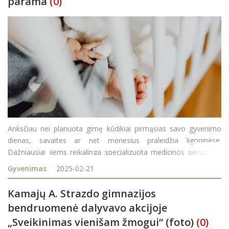
parama
(0)
Anksčiau nei planuota gimę kūdikiai pirmąsias savo gyvenimo
dienas, savaites ar net mėnesius praleidžia ligoninėse.
Dažniausiai jiems reikalinga specializuota medicinos personalo
priežiūra ir ypatingas tėvelių dėmesys. Visuomenės parama taip
Gyvenimas
2025-02-21
pat gali prisidėti prie ankstukų kovos už gyvybę. Ji paded
Kamajų A. Strazdo gimnazijos
bendruomenė dalyvavo akcijoje
„Sveikinimas vienišam žmogui“ (foto)
(0)