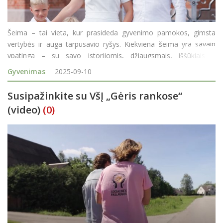
Šeima – tai vieta, kur prasideda gyvenimo pamokos, gimsta
vertybės ir auga tarpusavio ryšys. Kiekviena šeima yra savaip
ypatinga – su savo istorijomis, džiaugsmais, iššūkiais ir
tradicijomis. Rokiškio rajono savivaldybės Šeimos taryba, sie
Gyvenimas
2025-09-10
Susipažinkite su VšĮ „Gėris rankose“
(video)
(0)