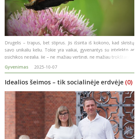
Drugelis – trapus, bet stiprus. Jis išsirita iš kokono, kad skristų
savo unikaliu keliu. Tokie yra vaikai, gyvenantys su intelekto ar
psichikos negalia. Jie – ne mažiau vertingi, ne mažiau trokštantys
ryšio, pripažinimo ir šilumos. Tačiau visuomenės pož
Gyvenimas
2025-10-07
Idealios šeimos – tik socialinėje erdvėje
(0)