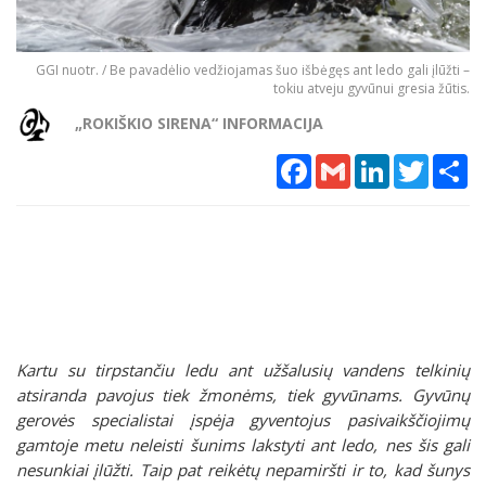
GGI nuotr. / Be pavadėlio vedžiojamas šuo išbėgęs ant ledo gali įlūžti –
tokiu atveju gyvūnui gresia žūtis.
„ROKIŠKIO SIRENA“ INFORMACIJA
Facebook
Gmail
LinkedIn
Twitter
Sh
Kartu su tirpstančiu ledu ant užšalusių vandens telkinių
atsiranda pavojus tiek žmonėms, tiek gyvūnams. Gyvūnų
gerovės specialistai įspėja gyventojus pasivaikščiojimų
gamtoje metu neleisti šunims lakstyti ant ledo, nes šis gali
nesunkiai įlūžti. Taip pat reikėtų nepamiršti ir to, kad šunys