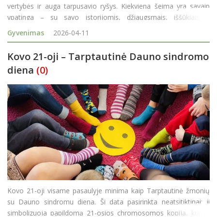
vertybės ir auga tarpusavio ryšys. Kiekviena šeima yra savaip
ypatinga – su savo istorijomis, džiaugsmais, iššūkiais ir
tradicijomis. Rokiškio rajono savivaldybės Šeimos taryba,
Gyvenimas
2026-04-11
Kovo 21-oji – Tarptautinė Dauno sindromo
diena
(0)
Kovo 21-oji visame pasaulyje minima kaip Tarptautinė žmonių
su Dauno sindromu diena. Ši data pasirinkta neatsitiktinai: ji
simbolizuoja papildomą 21-osios chromosomos kopiją, kuri ir