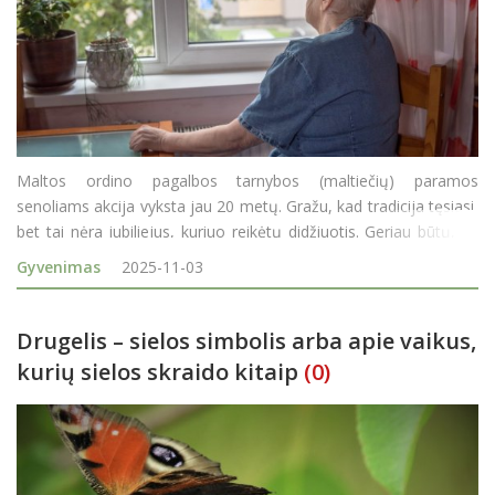
Maltos ordino pagalbos tarnybos (maltiečių) paramos
senoliams akcija vyksta jau 20 metų. Gražu, kad tradicija tęsiasi,
bet tai nėra jubiliejus, kuriuo reikėtų didžiuotis. Geriau būtų, jei
Lietuvoje nebereikėtų kalbėti apie skurdą, ypač senolių. Deja,
Gyvenimas
2025-11-03
statistikos duomenimis, 2024 m. apie 620 tūkst. &
Drugelis – sielos simbolis arba apie vaikus,
kurių sielos skraido kitaip
(0)