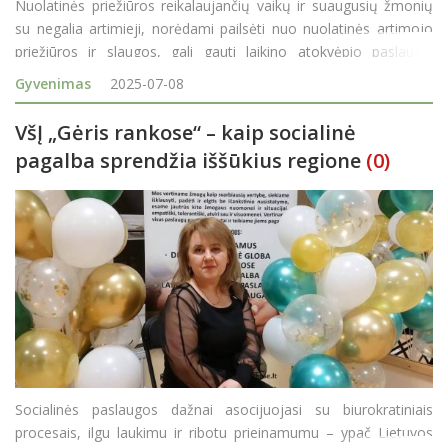
Nuolatinės priežiūros reikalaujančių vaikų ir suaugusių žmonių
su negalia artimieji, norėdami pailsėti nuo nuolatinės artimojo
priežiūros ir slaugos, gali gauti laikino atokvėpio paslaugą.
Praeitais metais, nuo liepos 1 d. pasikeitus šios paslaugos
Gyvenimas
2025-07-08
teisiniam reguliavimui, laikino atokvėpio pa
VšĮ „Gėris rankose“ – kaip socialinė
pagalba sprendžia iššūkius regione
(0)
Socialinės paslaugos dažnai asocijuojasi su biurokratiniais
procesais, ilgu laukimu ir ribotu prieinamumu – ypač Lietuvos