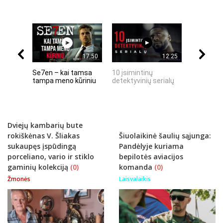
17:50
12:25
Se7en – kai tamsa
10 įsimintinų
10 įtempt
tampa meno kūriniu
detektyvinių serialų
stingdanč
istorijų
Dviejų kambarių bute
rokiškėnas V. Šliakas
Šiuolaikinė šaulių sąjunga:
sukaupęs įspūdingą
Pandėlyje kuriama
porceliano, vario ir stiklo
bepilotės aviacijos
gaminių kolekciją
(0)
komanda
(0)
Žmonės
Laisvalaikis