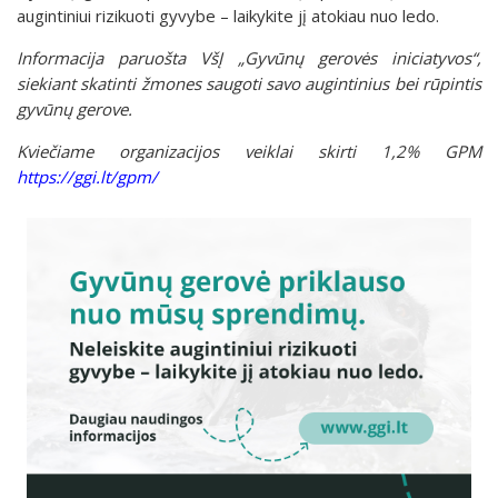
augintiniui rizikuoti gyvybe – laikykite jį atokiau nuo ledo.
Informacija paruošta VšĮ „Gyvūnų gerovės iniciatyvos“,
siekiant skatinti
žmones saugoti savo augintinius bei rūpintis
gyvūnų gerove.
Kviečiame organizacijos veiklai skirti 1,2% GPM
https://ggi.lt/gpm/