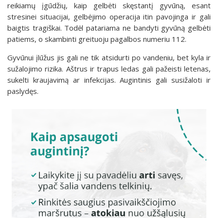
reikiamų įgūdžių, kaip gelbėti skęstantį gyvūną, esant
stresinei situacijai, gelbėjimo operacija itin pavojinga ir gali
baigtis tragiškai. Todėl patariama ne bandyti gyvūną gelbėti
patiems, o skambinti greituoju pagalbos numeriu 112.
Gyvūnui įlūžus jis gali ne tik atsidurti po vandeniu, bet kyla ir
sužalojimo rizika. Aštrus ir trapus ledas gali pažeisti letenas,
sukelti kraujavimą ar infekcijas. Augintinis gali susižaloti ir
paslydęs.