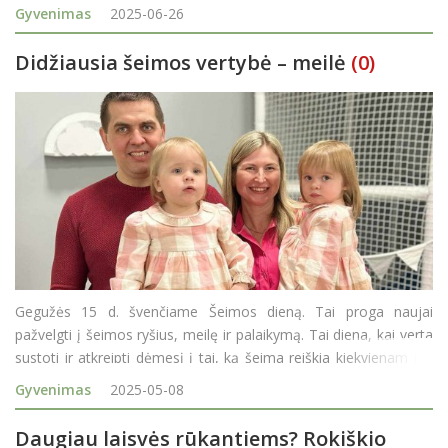
pasieks daugiau nei 200 žmonių. Per mažiau nei trejus metus
Gyvenimas
2025-06-26
Rokiškyje gimusi iniciatyva išsiplėt
Didžiausia šeimos vertybė – meilė
(0)
Gegužės 15 d. švenčiame Šeimos dieną. Tai proga naujai
pažvelgti į šeimos ryšius, meilę ir palaikymą. Tai diena, kai verta
sustoti ir atkreipti dėmesį į tai, ką šeima reiškia kiekvienam jos
nariui. Rokiškio rajono savivaldybės Šeimos taryba a
Gyvenimas
2025-05-08
Daugiau laisvės rūkantiems? Rokiškio