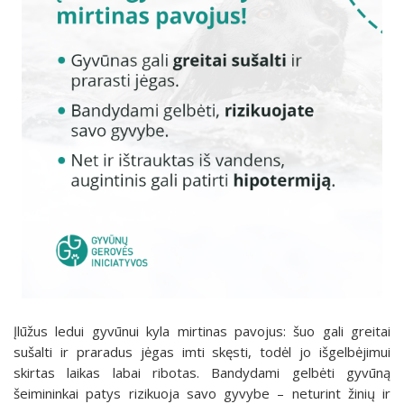
Įlūžus ledui gyvūnui kyla mirtinas pavojus: šuo gali greitai
sušalti ir praradus jėgas imti skęsti, todėl jo išgelbėjimui
skirtas laikas labai ribotas. Bandydami gelbėti gyvūną
šeimininkai patys rizikuoja savo gyvybe – neturint žinių ir