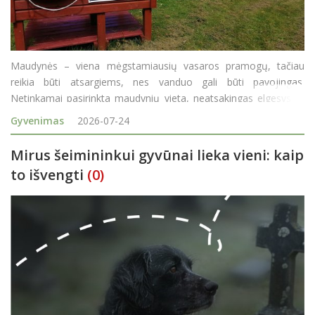
Maudynės – viena mėgstamiausių vasaros pramogų, tačiau
reikia būti atsargiems, nes vanduo gali būti pavojingas.
Netinkamai pasirinkta maudynių vieta, neatsakingas elgesys ar
saugumo taisyklių nepaisymas gali baigtis skaudžia nelaime.
Gyvenimas
2026-07-24
Nuo 2021 metų kasmet liepos 25-ąją minima Pasaulinė skendim
Mirus šeimininkui gyvūnai lieka vieni: kaip
to išvengti
(0)