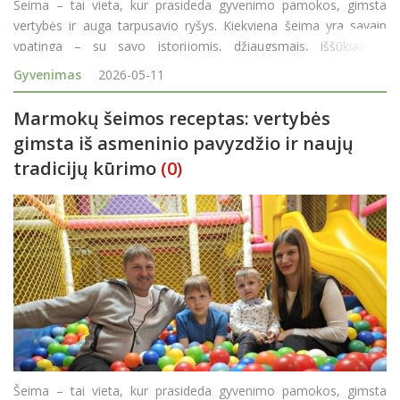
Šeima – tai vieta, kur prasideda gyvenimo pamokos, gimsta
vertybės ir auga tarpusavio ryšys. Kiekviena šeima yra savaip
ypatinga – su savo istorijomis, džiaugsmais, iššūkiais ir
tradicijomis. Rokiškio rajono savivaldybės Šeimos taryba, sie
Gyvenimas
2026-05-11
Marmokų šeimos receptas: vertybės
gimsta iš asmeninio pavyzdžio ir naujų
tradicijų kūrimo
(0)
Šeima – tai vieta, kur prasideda gyvenimo pamokos, gimsta