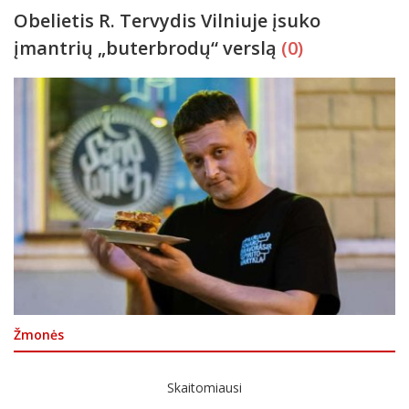
Obelietis R. Tervydis Vilniuje įsuko
įmantrių „buterbrodų“ verslą
(0)
Žmonės
Skaitomiausi