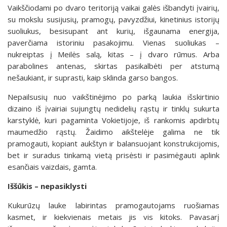
Vaikščiodami po dvaro teritoriją vaikai galės išbandyti įvairių,
su mokslu susijusių, pramogų, pavyzdžiui, kinetinius istorijų
suoliukus, besisupant ant kurių, išgaunama energija,
paverčiama istoriniu pasakojimu. Vienas suoliukas –
nukreiptas į Meilės salą, kitas – į dvaro rūmus. Arba
parabolines antenas, skirtas pasikalbėti per atstumą
nešaukiant, ir suprasti, kaip sklinda garso bangos.
Nepailsusių nuo vaikštinėjimo po parką laukia išskirtinio
dizaino iš įvairiai sujungtų nedidelių rąstų ir tinklų sukurta
karstyklė, kuri pagaminta Vokietijoje, iš rankomis apdirbtų
maumedžio rąstų. Žaidimo aikštelėje galima ne tik
pramogauti, kopiant aukštyn ir balansuojant konstrukcijomis,
bet ir suradus tinkamą vietą prisėsti ir pasimėgauti aplink
esančiais vaizdais, gamta.
Iššūkis – nepasiklysti
Kukurūzų lauke labirintas pramogautojams ruošiamas
kasmet, ir kiekvienais metais jis vis kitoks. Pavasarį