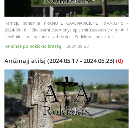
Kamajų seniūnija PRANUTĖ GAVĖNAVIČIENĖ 1947-03-15 -
2024-08-18 Skelbiami duomenys apie mirusiuosius yra gauti iš
seniūnijų ar velionių artimųjų. Sutikimą publikuoti galite
pasirašyti Rokiškio laidojimo namuose, seniūnijose ar „Rokiškio
Kelionės po Rokiškio kraštą
2024-08-23
Sirena&ld
Amžinąjį atilsį (2024.05.17 - 2024.05.23)
(0)