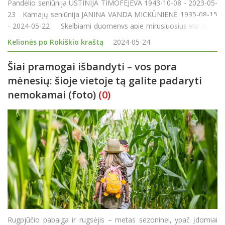
Pandėlio seniūnija USTINIJA TIMOFEJEVA 1943-10-08 - 2023-05-
23 Kamajų seniūnija JANINA VANDA MICKŪNIENĖ 1935-08-15
- 2024-05-22 Skelbiami duomenys apie mirusiuosius yra gauti
iš seniūnijų ar velionių artimųjų. Sutikimą publikuoti galite
Kelionės po Rokiškio kraštą
2024-05-24
pasirašyti Roki&scaro
Šiai pramogai išbandyti – vos pora
mėnesių: šioje vietoje tą galite padaryti
nemokamai (foto)
(0)
Rugpjūčio pabaiga ir rugsėjis – metas sezoninei, ypač įdomiai