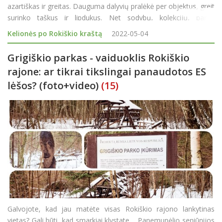
azartiškas ir greitas. Dauguma dalyvių pralėkė per objektus, greit
surinko taškus ir lipdukus. Net sodybų, kolekcijų, parkų
šeimininkai nesuspėjo susigaudyti kas čia įvyko, nuo tokio
Kelionės po Rokiškio kraštą
2022-05-04
žaidėjų antplūdžio. Šiemet R
Grigiškio parkas - vaiduoklis Rokiškio
rajone: ar tikrai tikslingai panaudotos ES
lėšos? (foto+video)
(15)
Galvojote, kad jau matėte visas Rokiškio rajono lankytinas
vietas? Gali būti, kad smarkiai klystate. Panemunėlio seniūnijos