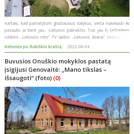
Kartais, kad pamatytum gražiausius dalykus, verta nukeliauti iki
pasaulio ar bent jau... Lietuvos pakraščio. Tuo jau šį šeštadienį
įsitikins „Lietuvos ryto“ TV laidos „Lietuvos dvarai“ vedėja Eglė
Kernagytė – Dambrauskė, kuri kartu su laidos
Kelionės po Rokiškio kraštą
2022-06-03
Buvusios Onuškio mokyklos pastatą
įsigijusi Genovaitė: „Mano tikslas –
išsaugoti“ (foto)
(0)