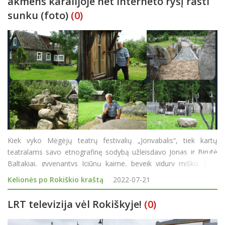
akmens karalijoje net interneto ryšį rasti
sunku (foto)
(0)
Kiek vyko Mėgėjų teatrų festivalių „Jonvabalis“, tiek kartų
teatralams savo etnografinę sodybą užleisdavo Jonas ir Birutė
Baltakiai, gyvenantys Iciūnų kaime, beveik vidury miško. Šios
sodybos aplinka, statiniai labai pasitarnavo vaidinimams kaip
Kelionės po Rokiškio kraštą
2022-07-21
tinkama scenografija. Neabej
LRT televizija vėl Rokiškyje!
(0)