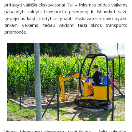
pritaikyti vaikiški ekskavatoriai. Tai – linksmas būdas vaikams
pabandyti valdyti transporto priemonę ir išbandyti savo
gebėjimus kasti, statyti ar griauti. Ekskavatoriai savo dydžiu
tinkami vaikams, tačiau valdomi tarsi tikros transporto
priemonės.
Vienas įdomiausių eksponatų visai šeimai – šalia kukurūzų