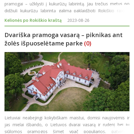
pramogai – užklysti į kukurūzų labirintą. Jau trečius metus po
didžiulį kukurūzų labirintą galima paklaidžioti Rokiškio rajone
įsikūrusiame Ilzenbergo dvare. Šiemet dvaras siūlo šią pramogą
Kelionės po Rokiškio kraštą
2023-08-26
išbandyt
Dvariška pramoga vasarą – piknikas ant
žolės išpuoselėtame parke
(0)
Lietuviai neabejingi kokybiškam maistui, domisi naujovėmis ir
jas mielai išbando, o Lietuvos dvarai vasarą ir rudenį bei jų
siūlomos pramogos šįmet ypač populiarios, patvirtina