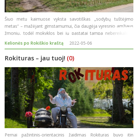
Šiuo metu kaimuose vyksta savotiškas „sodybų tuštėjimo
metas“ – mažėjant gimstamumui, čia daugėja vyresnio amžiaus
žmonių, todėl mokyklos bei jų pastatai tampa nebereikalingi.
Per 2020 metus Lietuvos miestuose gimė 17 490 vaikų, kaime -
Kelionės po Rokiškio kraštą
2022-05-06
daugiau nei per pus
Rokituras – jau tuoj!
(0)
Pernai pažintinis-orientacinis žaidimas Rokituras buvo itin