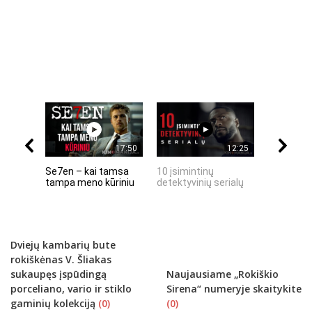
17:50
12:25
Se7en – kai tamsa
10 įsimintinų
10 įtempt
tampa meno kūriniu
detektyvinių serialų
stingdanč
istorijų
Dviejų kambarių bute
rokiškėnas V. Šliakas
sukaupęs įspūdingą
Naujausiame „Rokiškio
porceliano, vario ir stiklo
Sirena“ numeryje skaitykite
gaminių kolekciją
(0)
(0)