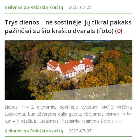
Nacionalinės Lietuvos turizmo skatinimo agentūros „Keliauk
Kelionės po Rokiškio kraštą
2023-07-22
Lietuvoje“ apklausos. Piknikas
Trys dienos – ne sostinėje: jų tikrai pakaks
pažinčiai su šio krašto dvarais (foto)
(0)
Liepos 11–12 dienomis, sostinėje vykstant NATO viršūnių
susitikimui, bus uždarytos dalis gatvių, ribojamas eismas, o kai
kur – ir pėsčiųjų judėjimas. Pasigirdo raginimų šiomis dienoms
atostogaujantiems žmonėms išvykti iš sostinės. Galbūt, tai puiki
Kelionės po Rokiškio kraštą
2023-07-07
proga aplan