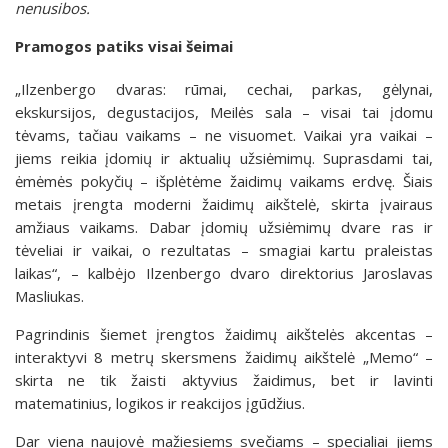
nenusibos.
Pramogos patiks visai šeimai
„Ilzenbergo dvaras: rūmai, cechai, parkas, gėlynai,
ekskursijos, degustacijos, Meilės sala – visai tai įdomu
tėvams, tačiau vaikams – ne visuomet. Vaikai yra vaikai –
jiems reikia įdomių ir aktualių užsiėmimų. Suprasdami tai,
ėmėmės pokyčių – išplėtėme žaidimų vaikams erdvę. Šiais
metais įrengta moderni žaidimų aikštelė, skirta įvairaus
amžiaus vaikams. Dabar įdomių užsiėmimų dvare ras ir
tėveliai ir vaikai, o rezultatas – smagiai kartu praleistas
laikas“, – kalbėjo Ilzenbergo dvaro direktorius Jaroslavas
Masliukas.
Pagrindinis šiemet įrengtos žaidimų aikštelės akcentas –
interaktyvi 8 metrų skersmens žaidimų aikštelė „Memo“ –
skirta ne tik žaisti aktyvius žaidimus, bet ir lavinti
matematinius, logikos ir reakcijos įgūdžius.
Dar viena naujovė mažiesiems svečiams – specialiai jiems