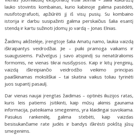
lauko stovintis kombainas, kurio kabinoje galima pasėdėti,
nusifotografuoti, apžiūrėti jį iš visų pusių. Su kombaino
istorija ir darbu susipažinti galima perskaičius šalia esantį
stendą ir kartu sužinoti įdomų jo vardą – Jonas Elnias.
Žaidimų aikštelėje, įrengtoje šalia Amatų namo, laukia vaizdą
iškraipantys veidrodžiai. Jie – puiki pramoga vaikams ir
suaugusiems. Pažvelgus į savo atspindį su nenatūraliomis
formomis, ne vienas tikrai nusišypsos. Kaip ir kitų įrenginių,
vaizdą iškreipiančio veidrodžio veikimo principas
paaiškinamas moksliškai – tai skatina vaikus toliau tyrinėti
juos supantį pasaulį.
Dar vienas naujai įrengtas žaidimas – optinės iliuzijos ratas,
kuris leis patiems įsitikinti, kaip mūsų akimis gaunama
informacija, pateikiama smegenims, yra klaidingai suvokiama.
Pasukus rankenėlę, galima stebėti, kaip vaizdas
besisukančiame rate judės ir bandys iškrėsti pokštą jūsų
smegenims.