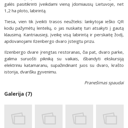
galės pasitikrinti įveikdami vieną įdomiausių Lietuvoje, net
1,2 ha ploto, labirintą.
Tiesa, vien tik įveikti trasos neužteks: lankytojai ieško QR
kodu pažymėtų lentelių, o jas nuskaitę turi atsakyti į gautą
klausimą. Kantriausieji, įveikę visą labirintą ir perskaitę žodį,
apdovanojami Ilzenbergo dvaro įsteigtu prizu.
Ilzenbergo dvare įrengtas restoranas, čia pat, dvaro parke,
galima suruošti pikniką su vaikais, išbandyti ekskursiją
elektriniu katamaranu, supažindinant juos su dvaro, krašto
istorija, dvarišku gyvenimu.
Pranešimas spaudai
Galerija (7)