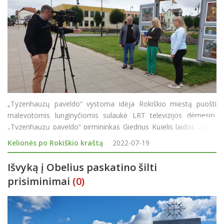
„Tyzenhauzų paveldo“ vystoma idėja Rokiškio miestą puošti
malevotomis lunginyčiomis sulaukė LRT televizijos dėmesio.
„Tyzenhauzų paveldo“ pirmininkas Giedrius Kujelis laidos „Laba
diena, Lietuva“ rengėjams sakė, jog šiais metais planuojama nut
Kelionės po Rokiškio kraštą
2022-07-19
Išvyką į Obelius paskatino šilti
prisiminimai
(0)