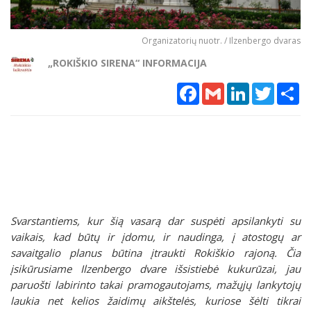
Organizatorių nuotr. / Ilzenbergo dvaras
„ROKIŠKIO SIRENA“ INFORMACIJA
Facebook
Gmail
LinkedIn
Twitter
Sh
Svarstantiems, kur šią vasarą dar suspėti apsilankyti su
vaikais, kad būtų ir įdomu, ir naudinga, į atostogų ar
savaitgalio planus būtina įtraukti Rokiškio rajoną. Čia
įsikūrusiame Ilzenbergo dvare išsistiebė kukurūzai, jau
paruošti labirinto takai pramogautojams, mažųjų lankytojų
laukia net kelios žaidimų aikštelės, kuriose šėlti tikrai