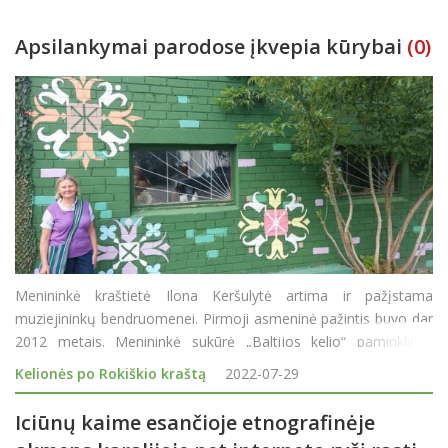
Apsilankymai parodose įkvepia kūrybai
(0)
Menininkė kraštietė Ilona Keršulytė artima ir pažįstama
muziejininkų bendruomenei. Pirmoji asmeninė pažintis buvo dar
2012 metais. Menininkė sukūrė „Baltijos kelio“ paminklinės
vietos sutvarkymo eskizą ir projektą paminklui (2014 m.),
Kelionės po Rokiškio kraštą
2022-07-29
žyminčiam Rokiškio krašto
Iciūnų kaime esančioje etnografinėje