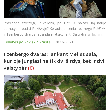
Prasideda atostogų ir kelionių po Lietuvą metas. Ką naujo
pamatyti ir patirti Rokiškyje? Keliautojai seniai pamėgo Rokiškio
ir Ilzenbergo dvarus, atranda ir atsikuriantį Salų dvarą. Jau antrą
vasarą atvykstantys poilsiautojai atranda ir unikalią kultūrinę
Kelionės po Rokiškio kraštą
2022-06-21
paslaugą - teatralizuot
Ilzenbergo dvaras: lankant Meilės salą,
kurioje jungiasi ne tik dvi širdys, bet ir dvi
valstybės
(0)