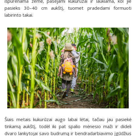
išpurenama žemė, pasėjami kukurūzai ir laukiama, kol jie
pasieks 30–40 cm aukštį, tuomet pradedami formuoti
labirinto takai.
Šiais metais kukurūzai augo labai lėtai, tačiau jau pasiekė
tinkamą aukštį, todėl iki pat spalio mėnesio maži ir dideli
dvaro lankytojai savo budrumą ir bendradarbiavimo įgūdžius