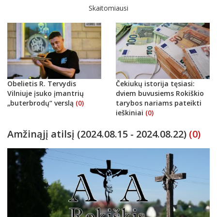
Skaitomiausi
Obelietis R. Tervydis
Čekiukų istorija tęsiasi:
Vilniuje įsuko įmantrių
dviem buvusiems Rokiškio
„buterbrodų“ verslą
(0)
tarybos nariams pateikti
ieškiniai
(0)
Amžinąjį atilsį (2024.08.15 - 2024.08.22)
(0)