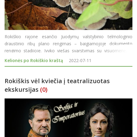
Rokiškio rajone esančio Juodymų valstybinio telmologinio
draustinio ribų plano rengimas – baigiamojoje dokumento
rengimo stadijoje. Įvyko viešas svarstymas su visuomene, o
artimiausiu metu planas bus teikiamas derinti suinteresuotoms
Kelionės po Rokiškio kraštą
2022-07-11
institucijoms. Tikimasi, kad per artimiausią p
Rokiškis vėl kviečia į teatralizuotas
ekskursijas
(0)