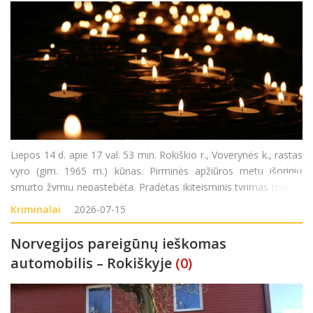
Liepos 14 d. apie 17 val. 53 min. Rokiškio r., Voverynės k., rastas
vyro (gim. 1965 m.) kūnas. Pirminės apžiūros metu išorinių
smurto žymių nepastebėta. Pradėtas ikiteisminis tyrimas mirties
priežasčiai nustatyti.
Kriminalai
2026-07-15
Norvegijos pareigūnų ieškomas
automobilis – Rokiškyje
(0)