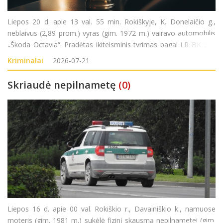
Liepos 20 d. apie 13 val. 55 min. Rokiškyje, K. Donelaičio g.,
neblaivus (2,89 prom.) vyras (gim. 1972 m.) vairavo automobilis
„Škoda Octavia“. Pradėtas ikiteisminis tyrimas pagal LR BK 281
str. (Kelių transporto eismo saugumo ar transporto priemonių
Kriminalai
2026-07-21
eksploatavimo taisykli
Skriaudė nepilnametę
(0)
Liepos 16 d. apie 00 val. Rokiškio r., Davainiškio k., namuose
moteris (gim. 1981 m.) sukėlė fizinį skausmą nepilnametei (gim.