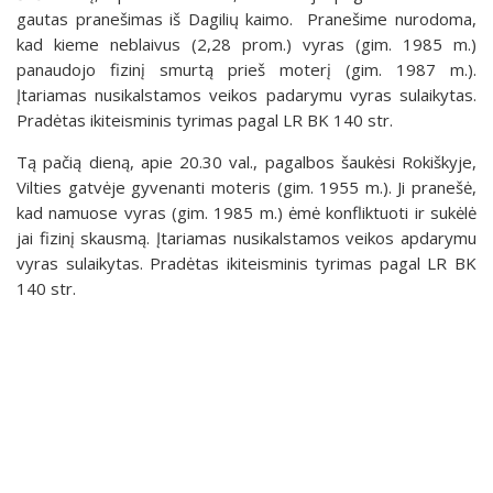
gautas pranešimas iš Dagilių kaimo. Pranešime nurodoma,
kad kieme neblaivus (2,28 prom.) vyras (gim. 1985 m.)
panaudojo fizinį smurtą prieš moterį (gim. 1987 m.).
Įtariamas nusikalstamos veikos padarymu vyras sulaikytas.
Pradėtas ikiteisminis tyrimas pagal LR BK 140 str.
Tą pačią dieną, apie 20.30 val., pagalbos šaukėsi Rokiškyje,
Vilties gatvėje gyvenanti moteris (gim. 1955 m.). Ji pranešė,
kad namuose vyras (gim. 1985 m.) ėmė konfliktuoti ir sukėlė
jai fizinį skausmą. Įtariamas nusikalstamos veikos apdarymu
vyras sulaikytas. Pradėtas ikiteisminis tyrimas pagal LR BK
140 str.