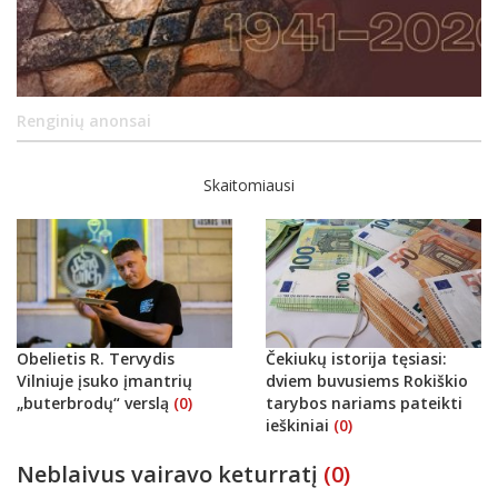
Renginių anonsai
Skaitomiausi
Obelietis R. Tervydis
Čekiukų istorija tęsiasi:
Vilniuje įsuko įmantrių
dviem buvusiems Rokiškio
„buterbrodų“ verslą
(0)
tarybos nariams pateikti
ieškiniai
(0)
Neblaivus vairavo keturratį
(0)