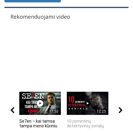
Rekomenduojami video
17:50
12:25
Se7en – kai tamsa
10 įsimintinų
10 įtempt
tampa meno kūriniu
detektyvinių serialų
stingdanč
istorijų