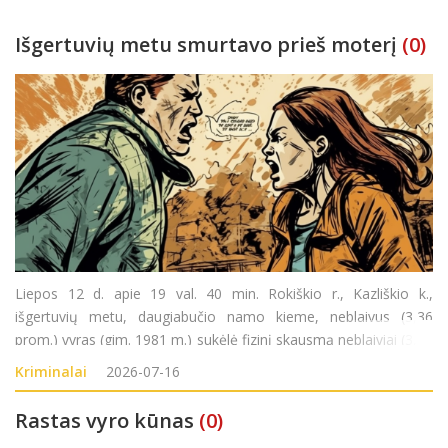
Išgertuvių metu smurtavo prieš moterį
(0)
Liepos 12 d. apie 19 val. 40 min. Rokiškio r., Kazliškio k.,
išgertuvių metu, daugiabučio namo kieme, neblaivus (3,36
prom.) vyras (gim. 1981 m.) sukėlė fizinį skausmą neblaiviai (3,33
prom.) moteriai (gim. 1989 m.). Pradėtas ikiteisminis tyrimas
Kriminalai
2026-07-16
pagal LR BK 140 str.
Rastas vyro kūnas
(0)