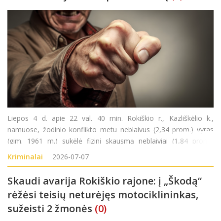
Liepos 4 d. apie 22 val. 40 min. Rokiškio r., Kazliškėlio k.,
namuose, žodinio konflikto metu neblaivus (2,34 prom.) vyras
(gim. 1961 m.) sukėlė fizinį skausmą neblaiviai (1,84 prom.)
moteriai. Pradėtas ikiteisminis tyrimas pagal LR BK 140 str.
Kriminalai
2026-07-07
Skaudi avarija Rokiškio rajone: į „Škodą“
rėžėsi teisių neturėjęs motociklininkas,
sužeisti 2 žmonės
(0)