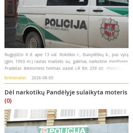
Rugpjūčio 4 d. apie 13 val. Rokiškio r., Buivydiškių k., pas vyrą
(gim. 1993 m.) rastas maišelis su, galimai, narkotine medžiaga.
Pradėtas ikiteisminis tyrimas pagal LR BK 259 str. (Neteisėtas
disponavimas narkotinėmis ar psichotropinėmis medžiagomis
Kriminalai
2026-08-05
be tikslo jas platinti
Dėl narkotikų Pandėlyje sulaikyta moteris
(0)