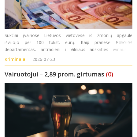
Sukčiai įvairiose Lietuvos vietovėse iš žmonių apgaule
išviliojo per 100 tūkst. eurų. Kaip pranešė Policijos
departamentas, antradienį į Vilniaus apskrities vyriausiąjį
policijos komisariatą (AVPK) kreipėsi 1950 metais gimusi
Kriminalai
2026-07-23
moteris. Ji pranešė, kad pirmadienį
Vairuotojui – 2,89 prom. girtumas
(0)