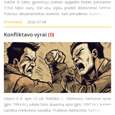
Sukčiai iš šalies gyventojų įvairiais apgaulės būdais pasisavino
119,6 tūkst. eurų. Dėl visų įvykių pradėti ikiteisminiai tyrimai.
Policijos departamentas pranešė, kad antradienio popietę, apie
14.47 val., į Klaipėdos apskrities vyriausiąjį policijos komisariatą
Kriminalai
2026-07-08
(VPK) kreipėsi
Konfliktavo vyrai
(0)
Liepos 6 d. apie 12 val. Rokiškio r., Obeliuose, namuose vyras
(gim. 1994 m.) sukėlė fizinį skausmą vyrui (gim. 1997 m.), kuriam
suteikta medicininė pagalba. Pradėtas ikiteisminis tyrimas pagal