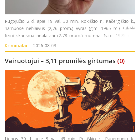
Rugpjūčio 2 d. apie 19 val. 30 min. Rokiškio r., Kačergiškio k.,
namuose neblaivus (2,76 prom.) vyras (gim. 1965 m.) sukėlė
fizinį skausmą neblaiviai (2,78 prom.) moteriai (gim. 1975 m.).
Nusikalstamos veikos padarymu įtariamas vyras sulaikytas.
Kriminalai
2026-08-03
Pradėtas ikiteisminis tyrimas pagal LR
Vairuotojui – 3,11 promilės girtumas
(0)
Liepos 30 d. apie 9 val. 49 min. Rokiškio r., Panemunio k.,