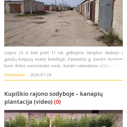
Liepos 23 d. kiek prieš 11 val. gelbėjimo tarnybos skubėjo į
garažų korpusą esantį Rokiškyje, Panevėžio g. Garažo duobėje
buvo įkritęs sąmoningas vyras, kuriam ugniagesiai uždėjo kaklo
įtvarą, iškėlė jį iš garažo duobės ir perdavė greitosios medicinos
Kriminalai
2026-07-24
pagalbos medikams.
Kupiškio rajono sodyboje – kanapių
plantacija (video)
(0)