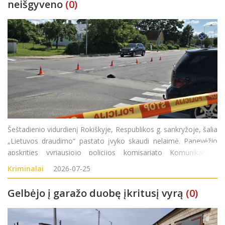
neišgyveno
(0)
Šeštadienio vidurdienį Rokiškyje, Respublikos g. sankryžoje, šalia
„Lietuvos draudimo“ pastato įvyko skaudi nelaimė. Panevėžio
apskrities vyriausiojo policijos komisariato Komunikacijos
poskyrio vyriausioji specialistė Akvilė Aleksejeva „Rokiškio
Kriminalai
2026-07-25
Gelbėjo į garažo duobę įkritusį vyrą
(0)