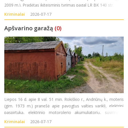
2009 m.). Pradėtas ikiteisminis tyrimas pagal LR BK 140 str.
Kriminalai
2026-07-17
Apšvarino garažą
(0)
Liepos 16 d. apie 8 val. 51 min. Rokiškio r., Andriūnų k., moteris
(gim. 1973 m.) pranešė apie pavogtus valties variklį, elektrinį
paspirtuką, elektrinio motorolerio akumuliatorių, suvirinimo
aparatą, orapūtę, kampinį šlifuoklį iš garažo. Turtinė žala
Kriminalai
2026-07-17
tikslinama. Pradėta