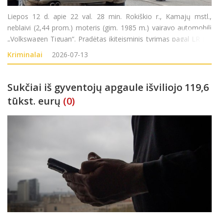
Liepos 12 d. apie 22 val. 28 min. Rokiškio r., Kamajų mstl.,
neblaivi (2,44 prom.) moteris (gim. 1985 m.) vairavo automobilį
„Volkswagen Tiguan“. Pradėtas ikiteisminis tyrimas pagal LR BK
281 str.
Kriminalai
2026-07-13
Sukčiai iš gyventojų apgaule išviliojo 119,6
tūkst. eurų
(0)