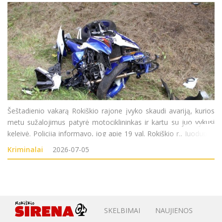
Šeštadienio vakarą Rokiškio rajone įvyko skaudi avariją, kurios
metu sužalojimus patyrė motociklininkas ir kartu su juo vykusi
keleivė. Policija informavo, jog apie 19 val. Rokiškio r., Juodupės
sen., vietinės reikšmės žvyruotame kelyje Didsodė– Vaidlėnai, 2
Kriminalai
2026-07-05
SKELBIMAI
NAUJIENOS