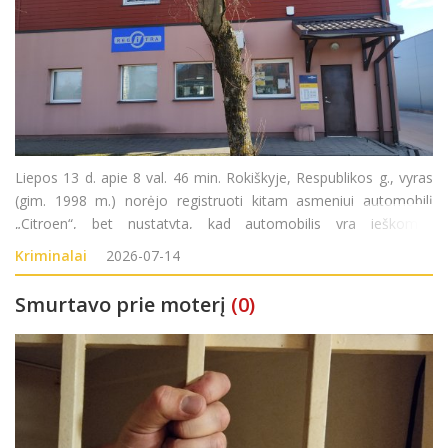
Liepos 13 d. apie 8 val. 46 min. Rokiškyje, Respublikos g., vyras
(gim. 1998 m.) norėjo registruoti kitam asmeniui automobilį
„Citroen“, bet nustatyta, kad automobilis yra ieškomas
Norvegijoje. Pradėtas ikiteisminis tyrimas pagal LR BK 189 str.
Kriminalai
2026-07-14
Smurtavo prie moterį
(0)