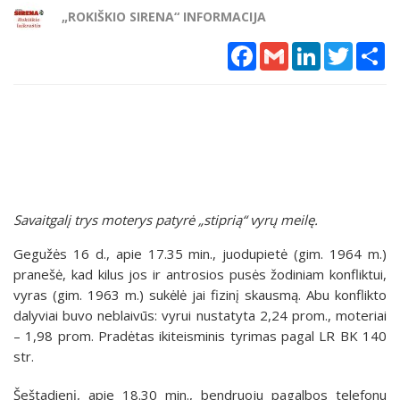
„ROKIŠKIO SIRENA“ INFORMACIJA
Facebook
Gmail
LinkedIn
Twitter
Sh
Savaitgalį trys moterys patyrė „stiprią“ vyrų meilę.
Gegužės 16 d., apie 17.35 min., juodupietė (gim. 1964 m.)
pranešė, kad kilus jos ir antrosios pusės žodiniam konfliktui,
vyras (gim. 1963 m.) sukėlė jai fizinį skausmą. Abu konflikto
dalyviai buvo neblaivūs: vyrui nustatyta 2,24 prom., moteriai
– 1,98 prom. Pradėtas ikiteisminis tyrimas pagal LR BK 140
str.
Šeštadienį, apie 18.30 min., bendruoju pagalbos telefonu