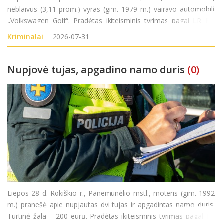
neblaivus (3,11 prom.) vyras (gim. 1979 m.) vairavo automobilį
„Volkswagen Golf“. Pradėtas ikiteisminis tyrimas pagal LR BK
281 str.(Kelių transporto eismo saugumo ar transporto
Kriminalai
2026-07-31
priemonių eksploatavimo taisyklių pažeidim
Nupjovė tujas, apgadino namo duris
(0)
Liepos 28 d. Rokiškio r., Panemunėlio mstl., moteris (gim. 1992
m.) pranešė apie nupjautas dvi tujas ir apgadintas namo duris.
Turtinė žala – 200 eurų. Pradėtas ikiteisminis tyrimas pagal LR