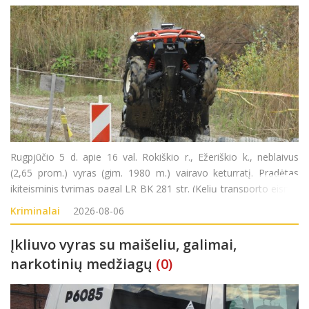
Rugpjūčio 5 d. apie 16 val. Rokiškio r., Ežeriškio k., neblaivus
(2,65 prom.) vyras (gim. 1980 m.) vairavo keturratį. Pradėtas
ikiteisminis tyrimas pagal LR BK 281 str. (Kelių transporto eismo
saugumo ar transporto priemonių eksploatavimo taisyklių
Kriminalai
2026-08-06
pažeidimas).
Įkliuvo vyras su maišeliu, galimai,
narkotinių medžiagų
(0)