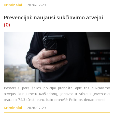
BK 187 str. (Turto sunaikinimas ar sugadinimas).
Kriminalai
2026-07-29
Prevencijai: naujausi sukčiavimo atvejai
(0)
Pastarąją parą šalies policijai pranešta apie tris sukčiavimo
atvejus, kurių metu Kaišiadorių, Jonavos ir Vilniaus gyventojai
prarado 74,3 tūkst. eurų. Kaip pranešė Policijos departamentas,
trečiadienį į Kaišiadorių rajono policijos komisariatą kreipėsi
Kriminalai
2026-07-29
1946 metai