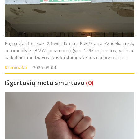
Rugpjūčio 3 d. apie 23 val. 45 min. Rokiškio r., Pandėlio mstl.,
automobilyje „BMW“ pas moterį (gim. 1998 m.) rastos, galimai,
narkotinės medžiagos. Nusikalstamos veikos padarymu įtariama
moteris sulaikyta. Pradėtas ikiteisminis tyrimas pagal LR BK 259
Kriminalai
2026-08-04
str. (Neteisėtas disponavim
Išgertuvių metu smurtavo
(0)