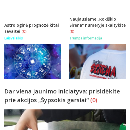
Naujausiame „Rokiškio
Astrologinė prognozė kitai
Sirena“ numeryje skaitykite
savaitei
(0)
(0)
Laisvalaikis
Trumpa informacija
Dar viena jaunimo iniciatyva: prisidėkite
prie akcijos „Šypsokis garsiai“
(0)