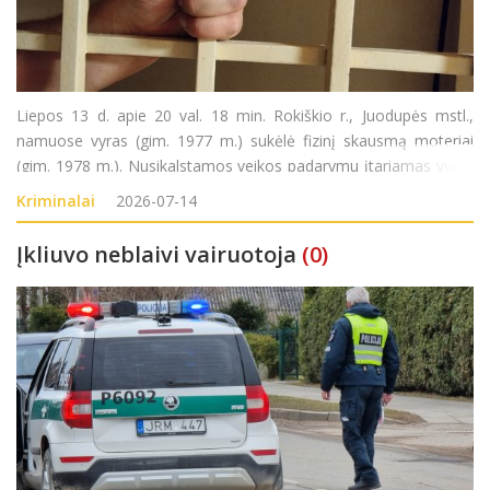
Liepos 13 d. apie 20 val. 18 min. Rokiškio r., Juodupės mstl.,
namuose vyras (gim. 1977 m.) sukėlė fizinį skausmą moteriai
(gim. 1978 m.). Nusikalstamos veikos padarymu įtariamas vyras
sulaikytas. Pradėtas ikiteisminis tyrimas pagal LR BK 140 str.
Kriminalai
2026-07-14
Įkliuvo neblaivi vairuotoja
(0)