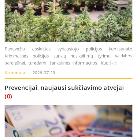
Panevėžio apskrities vyriausiojo policijos komisariato
Kriminalinės policijos sunkių nusikaltimų tyrimo valdybos
pareigūnai, turėdami išankstinės informacijos, Kupiškio rajone
surado didelį kiekį sodyboje auginamų kanapių augalų. Atlikę
Kriminalai
2026-07-23
kratą Kupiškio rajono gyventojo (
Prevencijai: naujausi sukčiavimo atvejai
(0)