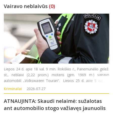
Vairavo neblaivūs
(0)
Liepos 24 d. apie 18 val. 9 min. Rokiškio r., Panemunėlio gelež.
st., neblaivi (2,22 prom.) moteris (gim. 1969 m.) vairavo
automobilį „Volkswagen Touran“. Liepos 25 d. apie 5 val. 40
min. Rokiškio r., Kazliškėlio k., neblaivus (1,88 prom.) vyras (gim.
Kriminalai
2026-07-27
2008 m.)
ATNAUJINTA: Skaudi nelaimė: sužalotas
ant automobilio stogo važiavęs jaunuolis