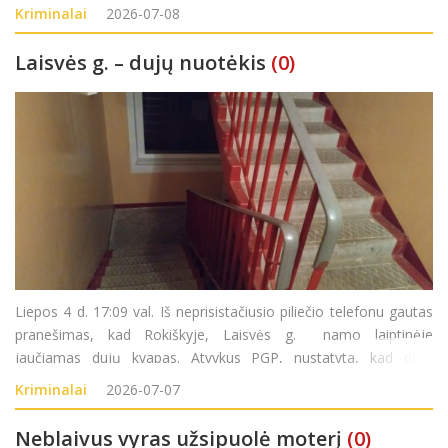
LR BK 138 str.
Kriminalai
2026-07-08
Laisvės g. – dujų nuotėkis
(0)
Liepos 4 d. 17:09 val. Iš neprisistačiusio piliečio telefonu gautas
pranešimas, kad Rokiškyje, Laisvės g. namo laiptinėje
jaučiamas dujų kvapas. Atvykus PGP, nustatyta, kad dujų
nuotėkis sklinda iš 13-ojo buto. Paaiškėjo, jog per žarnelę,
Kriminalai
2026-07-07
einančią nuo dujų s
Neblaivus vyras užsipuolė moterį
(0)