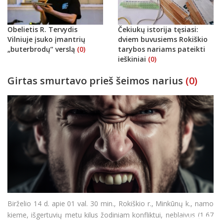
Obelietis R. Tervydis
Čekiukų istorija tęsiasi:
Vilniuje įsuko įmantrių
dviem buvusiems Rokiškio
„buterbrodų“ verslą
(0)
tarybos nariams pateikti
ieškiniai
(0)
Girtas smurtavo prieš šeimos narius
(0)
Birželio 14 d. apie 01 val. 30 min., Rokiškio r., Minkūnų k., namo
kieme, išgertuvių metu kilus žodiniam konfliktui, neblaivus (1,67