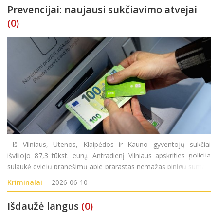
Prevencijai: naujausi sukčiavimo atvejai
(0)
Iš Vilniaus, Utenos, Klaipėdos ir Kauno gyventojų sukčiai
išviliojo 87,3 tūkst. eurų. Antradienį Vilniaus apskrities policija
sulaukė dviejų pranešimų apie prarastas nemažas pinigų sumas.
į Vilniaus apskrities vyriausiąjį policijos komisariatą kreipėsi
Kriminalai
2026-06-10
moteris (gim. 1928
Išdaužė langus
(0)