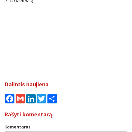
(Sukčiavimas).
Dalintis naujiena
Facebook
Gmail
LinkedIn
Twitter
Share
Rašyti komentarą
Komentaras