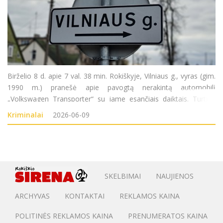
Birželio 8 d. apie 7 val. 38 min. Rokiškyje, Vilniaus g., vyras (gim.
1990 m.) pranešė apie pavogtą nerakintą automobilį
„Volkswagen Transporter“ su jame esančiais daiktais. Turtinė
žala – 7300 eurų. Pradėtas ikiteisminis tyrimas pagal LR BK 178
Kriminalai
2026-06-09
str. (Vagystė).
SKELBIMAI
NAUJIENOS
ARCHYVAS
KONTAKTAI
REKLAMOS KAINA
POLITINĖS REKLAMOS KAINA
PRENUMERATOS KAINA