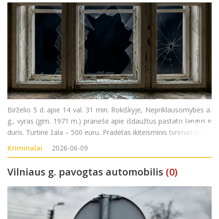
Birželio 5 d. apie 14 val. 31 min. Rokiškyje, Nepriklausomybės a.
g., vyras (gim. 1971 m.) pranešė apie išdaužtus pastato langus ir
duris. Turtinė žala – 500 eurų. Pradėtas ikiteisminis tyrimas pagal
LR BK 187 str. (Turto sunaikinimas ar sugadinimas).
Kriminalai
2026-06-09
Vilniaus g. pavogtas automobilis
(0)