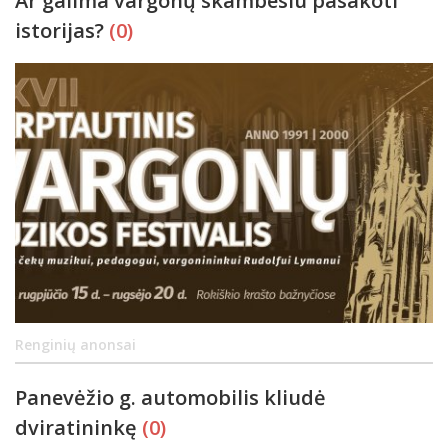
Ar galima vargonų skambesiu pasakoti
istorijas?
(0)
Renginių anonsai
Panevėžio g. automobilis kliudė
dviratininkę
(0)