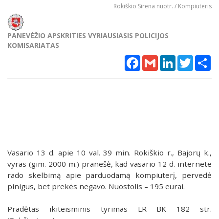
Rokiškio Sirena nuotr. / Kompiuteris
PANEVĖŽIO APSKRITIES VYRIAUSIASIS POLICIJOS
KOMISARIATAS
Facebook
Gmail
LinkedIn
Twitter
Sh
Vasario 13 d. apie 10 val. 39 min. Rokiškio r., Bajorų k.,
vyras (gim. 2000 m.) pranešė, kad vasario 12 d. internete
rado skelbimą apie parduodamą kompiuterį, pervedė
pinigus, bet prekės negavo. Nuostolis – 195 eurai.
Pradėtas ikiteisminis tyrimas LR BK 182 str.