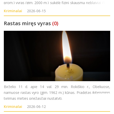
prom.) vyras (gim. 2000 m.) sukėlė fizinį skausmą neblaiviai (1,17
prom.) moteriai (gim. 1974 m.) ir nepilnamečiui (gim. 2009 m.).
Kriminalai
2026-06-15
Nusikalstamos veikos
Rastas miręs vyras
(0)
Birželio 11 d. apie 14 val. 29 min. Rokiškio r., Obeliuose,
namuose rastas vyro (gim. 1962 m.) kūnas. Pradėtas ikiteisminis
tyrimas mirties priežasčiai nustatyti.
Kriminalai
2026-06-12