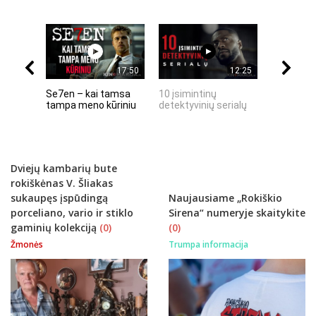
17:50
12:25
Se7en – kai tamsa
10 įsimintinų
10 įtempt
tampa meno kūriniu
detektyvinių serialų
stingdanč
istorijų
Dviejų kambarių bute
rokiškėnas V. Šliakas
sukaupęs įspūdingą
Naujausiame „Rokiškio
porceliano, vario ir stiklo
Sirena“ numeryje skaitykite
gaminių kolekciją
(0)
(0)
Žmonės
Trumpa informacija