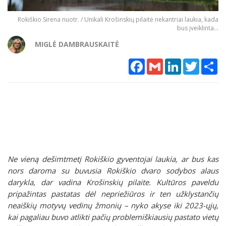
Rokiškio Sirena nuotr. / Unikali Krošinskių pilaitė nekantriai laukia, kada
bus įveiklinta...
MIGLĖ DAMBRAUSKAITĖ
Facebook
Gmail
LinkedIn
Twitter
Sh
Ne vieną dešimtmetį Rokiškio gyventojai laukia, ar bus kas
nors daroma su buvusia Rokiškio dvaro sodybos alaus
darykla, dar vadina Krošinskių pilaite. Kultūros paveldu
pripažintas pastatas dėl nepriežiūros ir ten užklystančių
neaiškių motyvų vedinų žmonių – nyko akyse iki 2023-ųjų,
kai pagaliau buvo atlikti pačių problemiškiausių pastato vietų