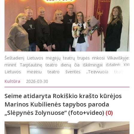
Šeštadienį Lietuvos mėgėjų teatrų trupės rinkosi Vilkaviškyje:
minint Tarptautinę teatro dieną čia iškilmingai išdalinti XXI
Lietuvos mėgėjų teatro šventės „Tegyvuoja teatras“
apdovanojimai, aktorių prilyginami net Holivudiniems
Kultūra
2026-03-30
„Oskarams&l
Seime atidaryta Rokiškio krašto kūrėjos
Marinos Kubilienės tapybos paroda
„Slėpynės žolynuose“ (foto+video)
(0)