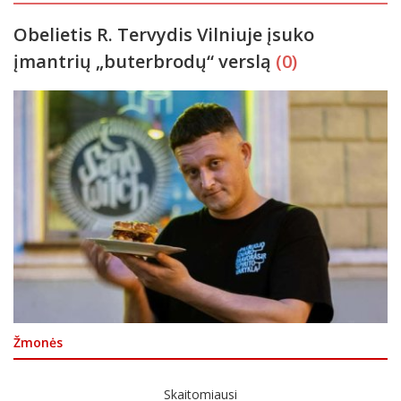
Obelietis R. Tervydis Vilniuje įsuko
įmantrių „buterbrodų“ verslą
(0)
Žmonės
Skaitomiausi