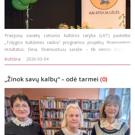
Praėjusią savaitę Lietuvos kultūros taryba (LKT) paskelbė
„Tolygios kultūrinės raidos“ programos projektų finansavimo
rezultatus. Deja, finansuotųjų sąraše – tik vienos Rokiškio
rajono įstaigos 5 projektai, nors paraiškų finansavimui gauti
Kultūra
2026-03-04
buvo pateikta 16. Vi
„Žinok savų kalbų“ – odė tarmei
(0)