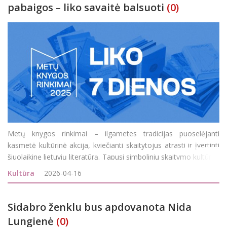
pabaigos – liko savaitė balsuoti
(0)
Metų knygos rinkimai – ilgametes tradicijas puoselėjanti
kasmetė kultūrinė akcija, kviečianti skaitytojus atrasti ir įvertinti
šiuolaikinę lietuvių literatūrą. Tapusi simboliniu skaitymo kultūros
barometru, ši iniciatyva skatina dialogą tarp skaitytojų, autorių ir
Kultūra
2026-04-16
literatūros eks
Sidabro ženklu bus apdovanota Nida
Lungienė
(0)