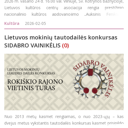
2026 m. vasario 24 d. 16.00 val. Vilniuje, Šv. Kotrynos bažnyčioje,
Lietuvos kultūros centrų asociacija rengia prestižinio
nacionalinio kultūros apdovanojimo „Auksinis Feniksas“
iškilmingą įteikimo ceremoniją. Tai vienas svarbiausių šalies
Kultūra
2026-02-05
kultūros centrų bendruomenė
Lietuvos mokinių tautodailės konkursas
SIDABRO VAINIKĖLIS
(0)
Nuo 2013 metų kasmet rengiamas, o nuo 2023-ųjų – kas
dvejus metus vykstantis tautodailės konkursas kasmet prisipildo