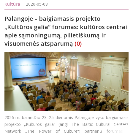
29 d. 13 val. Šiai išskirtinei progai Panevėžio bendrijai buvo
Kultūra
2026-05-08
skirtos 7 vietos –
Palangoje – baigiamasis projekto
„Kultūros galia“ forumas: kultūros centrai
apie sąmoningumą, pilietiškumą ir
visuomenės atsparumą
(0)
2026 m. balandžio 23–25 dienomis Palangoje vyko baigiamasis
projekto „Kultūros galia“ (angl. The Baltic Cultural Centers
Network „The Power of Culture“) partnerių forumas -