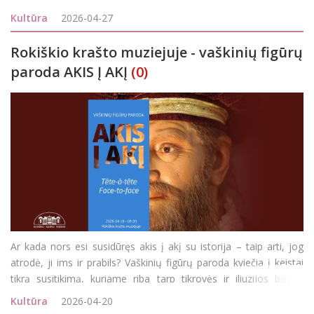
konferencija, subūrusi kultūros centrų atstovus iš Lietuvos,
Kultūra
2026-04-27
Latvijos ir Estijos. Renginys
Rokiškio krašto muziejuje - vaškinių figūrų
paroda AKIS Į AKĮ
(0)
Ar kada nors esi susidūręs akis į akį su istorija – taip arti, jog
atrodė, ji ims ir prabils? Vaškinių figūrų paroda kviečia į keistai
tikrą susitikimą, kuriame riba tarp tikrovės ir iliuzijos beveik
išnyksta. Čia žvilgsniai seka, šypsenos slepia paslaptis, o kiekvien
Kultūra
2026-04-20