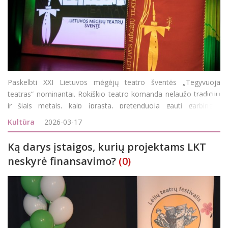
Paskelbti XXI Lietuvos mėgėjų teatro šventės „Tegyvuoja
teatras“ nominantai. Rokiškio teatro komanda nelaužo tradicijų
ir šiais metais, kaip įprasta, pretenduoja gauti garbingus
įvertinimus: ryškiausio epizodinio ir ryškiausios moters vaidmenų
Kultūra
2026-03-17
kategorij
Ką darys įstaigos, kurių projektams LKT
neskyrė finansavimo?
(0)