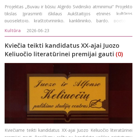
Projektas „Buvau ir būsiu: Algirdo Svidinsko atminimui“ Projekto
tikslas Įprasminti iškilaus Aukštaitijos etninės kultūros
puoselėtojo, kraštotyrininko, kanklininko, bardo, poeto ir
visuomenininko Algirdo Svidinsko atminimą. Pristatyti jo gausų
Kultūra
2026-06-23
kūrybinį palikimą ir
Kviečia teikti kandidatus XX-ajai Juozo
Keliuočio literatūrinei premijai gauti
(0)
Kviečiame teikti kandidatus XX-ajai Juozo Keliuočio literatūrinei