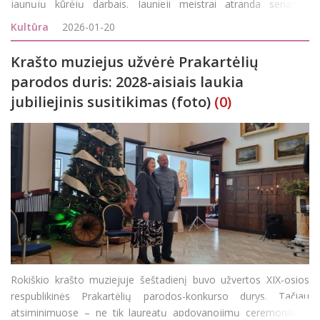
jaunųjų kūrėjų darbais. Jaunieji meistrai atranda senąsias
lietuvių tautos meno tradicijas, amatus ir savo kūryba suteikia
Kultūra
2026-01-20
jiems naują gyvybę. Tai vienas svarbiausių būdų i&scar
Krašto muziejus užvėrė Prakartėlių
parodos duris: 2028-aisiais laukia
jubiliejinis susitikimas (foto)
(0)
Rokiškio krašto muziejuje šeštadienį buvo užvertos XIX-osios
respublikinės Prakartėlių parodos-konkurso durys. Tačiau
atsiminimuose – ne tik laureatų apdovanojimų ceremonija ir