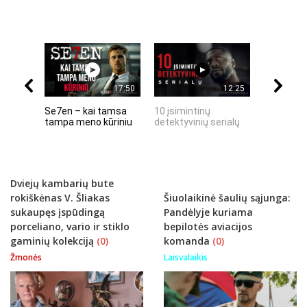
17:50
12:25
Se7en – kai tamsa
10 įsimintinų
10 įtempt
tampa meno kūriniu
detektyvinių serialų
stingdanč
istorijų
Dviejų kambarių bute
rokiškėnas V. Šliakas
Šiuolaikinė šaulių sąjunga:
sukaupęs įspūdingą
Pandėlyje kuriama
porceliano, vario ir stiklo
bepilotės aviacijos
gaminių kolekciją
(0)
komanda
(0)
Žmonės
Laisvalaikis