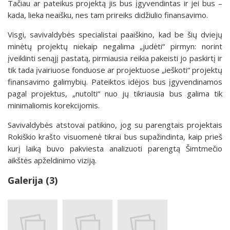
Tačiau ar pateikus projektą jis bus įgyvendintas ir jei bus –
kada, lieka neaišku, nes tam prireiks didžiulio finansavimo.
Visgi, savivaldybės specialistai paaiškino, kad be šių dviejų
minėtų projektų niekaip negalima „judėti“ pirmyn: norint
įveiklinti senąjį pastatą, pirmiausia reikia pakeisti jo paskirtį ir
tik tada įvairiuose fonduose ar projektuose „ieškoti“ projektų
finansavimo galimybių. Pateiktos idėjos bus įgyvendinamos
pagal projektus, „nutolti“ nuo jų tikriausia bus galima tik
minimaliomis korekcijomis.
Savivaldybės atstovai patikino, jog su parengtais projektais
Rokiškio krašto visuomenė tikrai bus supažindinta, kaip prieš
kurį laiką buvo pakviesta analizuoti parengtą Šimtmečio
aikštės apželdinimo viziją.
Galerija (3)