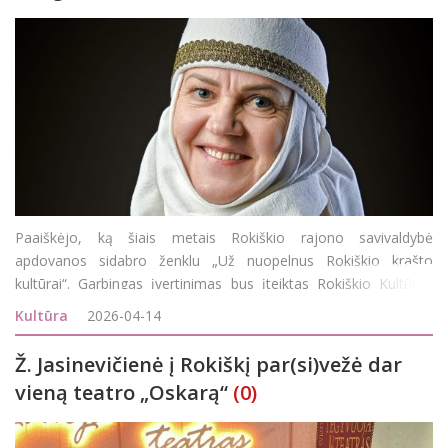
Paaiškėjo, ką šiais metais Rokiškio rajono savivaldybė
apdovanos sidabro ženklu „Už nuopelnus Rokiškio krašto
kultūrai“. Garbingas įvertinimas bus įteiktas Rokiškio Kultūros
centro folkloro ansamblio „Gastauta“ vadovei Nidai Lungienei
Kultūra
2026-04-14
Ž. Jasinevičienė į Rokiškį par(si)vežė dar
vieną teatro „Oskarą“
(0)