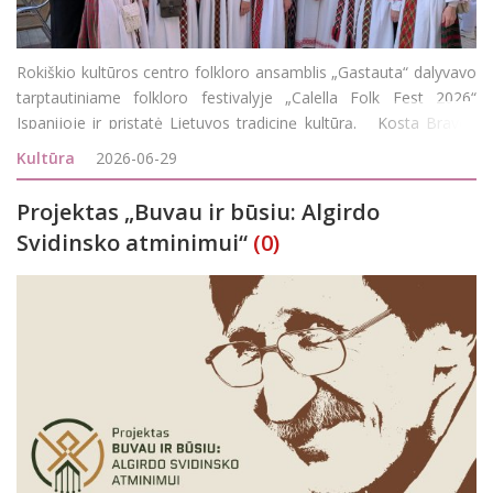
Rokiškio kultūros centro folkloro ansamblis „Gastauta“ dalyvavo
tarptautiniame folkloro festivalyje „Calella Folk Fest 2026“
Ispanijoje ir pristatė Lietuvos tradicinę kultūrą. Kosta Bravos
pakrantėje vykstantis festivalis subūrė daugiau kaip 2 000 dalyvi
Kultūra
2026-06-29
Projektas „Buvau ir būsiu: Algirdo
Svidinsko atminimui“
(0)