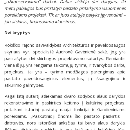
„užkonservavimo“ darbai. Dabar aiškėja dar daugiau: iki
metų pabaigos bus pristatyti pastato pritaikymo visuomenės
poreikiams projektai. Tik ar juos ateityje pavyks įgyvendinti –
jau atskiras, finansavimo klausimas.
Dvi kryptys
Rokiškio rajono savivaldybės Architektūros ir paveldosaugos
skyriaus vyr. specialistė Audronė Gavėnienė sakė, jog yra
pasirašytos dvi skirtingos projektavimo sutartys. Remiantis
viena iš jų, yra rengiama taikomųjų tyrimų ir tvarkybos darbų
projektas, tai yra – tyrimo medžiagos parengimas apie
pastato paveldosauginius elementus, jų išsaugojimo ir
atkūrimo galimybes.
Pagal kitą sutartį atliekamas dvaro sodybos alaus daryklos
rekonstravimo ir paskirties keitimo į kultūrinę projektas,
pritaikant istorinį pastatą naujai funkcijai ir šiandieniniams
poreikiams. „Paskutinioji žinoma šio pastato paskirtis –
dirbtuvės, nors istoriškai anksčiau tai buvo alaus darykla.
Būtent dirbtuvių paskirtis ir yra keičiama į kultūrinę. Kas