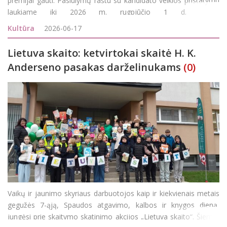
premijai gauti. Pasiūlymų raštu su kandidato veiklos pristatymu
laukiame iki 2026 m. rugpjūčio 1 d. el.
paštu keliuociucentras@gmail.com Literatūrinės Juozo Keliuočio
Kultūra
2026-06-17
premijos steigėjas – Ju
Lietuva skaito: ketvirtokai skaitė H. K.
Anderseno pasakas darželinukams
(0)
Vaikų ir jaunimo skyriaus darbuotojos kaip ir kiekvienais metais
gegužės 7-ąją, Spaudos atgavimo, kalbos ir knygos dieną,
jungėsi prie skaitymo skatinimo akcijos „Lietuva skaito“. Šiemet