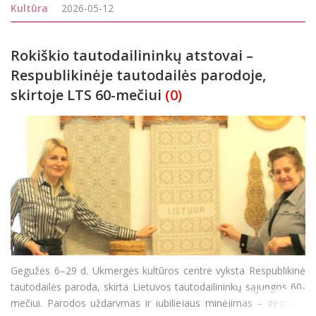
dėmesys buvo skiriamas jauniesiems skaitytojams - vaikams.
Kultūra
2026-05-12
Susibūrimas visiems suteikė galimy
Rokiškio tautodailininkų atstovai –
Respublikinėje tautodailės parodoje,
skirtoje LTS 60-mečiui
(0)
Gegužės 6–29 d. Ukmergės kultūros centre vyksta Respublikinė
tautodailės paroda, skirta Lietuvos tautodailininkų sąjungos 60-
mečiui. Parodos uždarymas ir jubiliejaus minėjimas – gegužės