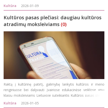
Tavo istorija“. Iki kovo 15 d. tautiečiai kviečiami dalytis
Kultūra
2026-01-09
prisiminimais apie sausio 13-o
Kultūros pasas plečiasi: daugiau kultūros
atradimų moksleiviams
(0)
Raktą į kultūrinę patirtį, galimybę lankytis kultūros ir meno
renginiuose bei dalyvauti įvairiose edukacinėse veiklose visų
klasių moksleiviams Lietuvoje suteikiantis Kultūros pasas plečia
veiklų sąrašą. Baigėsi antrasis šių metų Kultūros paso paraiškų
Kultūra
2026-01-05
vertinimo etapas. Jo metu