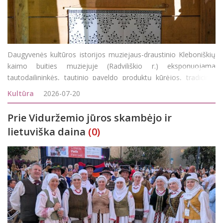
Daugyvenės kultūros istorijos muziejaus-draustinio Kleboniškių
kaimo buities muziejuje (Radviliškio r.) eksponuojama
tautodailininkės, tautinio paveldo produktų kūrėjos, tradicinių
amatų meistrės, karpymo amato puoselėtojos Gitos
Kultūra
2026-07-20
Kolosovienės karpinių paroda. Parodoje autorė pri
Prie Viduržemio jūros skambėjo ir
lietuviška daina
(0)