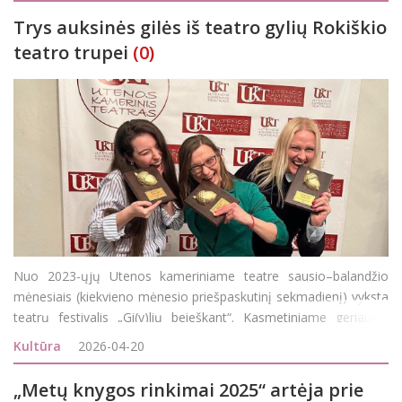
Trys auksinės gilės iš teatro gylių Rokiškio
teatro trupei
(0)
Nuo 2023-ųjų Utenos kameriniame teatre sausio–balandžio
mėnesiais (kiekvieno mėnesio priešpaskutinį sekmadienį) vyksta
teatrų festivalis „Gi(y)lių beieškant“. Kasmetiniame geriausių
neprofesinių Lietuvos teatrų festivalyje mėgėjų teatrai iš visos
Kultūra
2026-04-20
„Metų knygos rinkimai 2025“ artėja prie