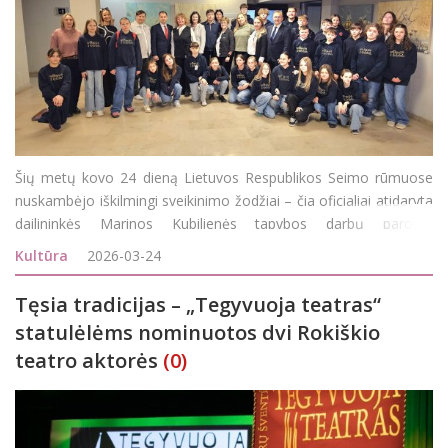
Šių metų kovo 24 dieną Lietuvos Respublikos Seimo rūmuose
nuskambėjo iškilmingi sveikinimo žodžiai – čia oficialiai atidaryta
dailininkės Marinos Kubilienės tapybos darbų paroda,
intriguojančiu pavadinimu „Slėpynės žolynuose“. Gamta, spalvų
Kultūra
2026-03-24
ritmika ir vidiniu jautrumu
Tęsia tradicijas – „Tegyvuoja teatras“
statulėlėms nominuotos dvi Rokiškio
teatro aktorės
(0)