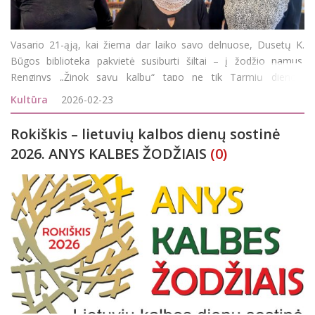
Vasario 21-ąją, kai žiema dar laiko savo delnuose, Dusetų K.
Būgos biblioteka pakvietė susiburti šiltai – į žodžio namus.
Renginys „Žinok savų kalbų“ tapo ne tik Tarmių dienos,
Tarptautinės gimtosios kalbos dienos minėjimu, bet ir
Kultūra
2026-02-23
pasitikrinimu: ar dar girdime savąją tarmę,
Rokiškis – lietuvių kalbos dienų sostinė
2026. ANYS KALBES ŽODŽIAIS
(0)