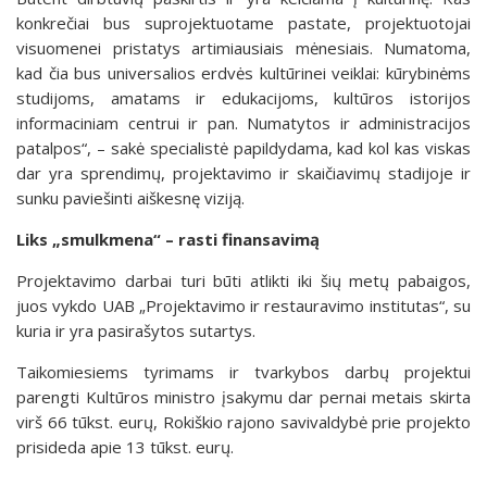
konkrečiai bus suprojektuotame pastate, projektuotojai
visuomenei pristatys artimiausiais mėnesiais. Numatoma,
kad čia bus universalios erdvės kultūrinei veiklai: kūrybinėms
studijoms, amatams ir edukacijoms, kultūros istorijos
informaciniam centrui ir pan. Numatytos ir administracijos
patalpos“, – sakė specialistė papildydama, kad kol kas viskas
dar yra sprendimų, projektavimo ir skaičiavimų stadijoje ir
sunku paviešinti aiškesnę viziją.
Liks „smulkmena“ – rasti finansavimą
Projektavimo darbai turi būti atlikti iki šių metų pabaigos,
juos vykdo UAB „Projektavimo ir restauravimo institutas“, su
kuria ir yra pasirašytos sutartys.
Taikomiesiems tyrimams ir tvarkybos darbų projektui
parengti Kultūros ministro įsakymu dar pernai metais skirta
virš 66 tūkst. eurų, Rokiškio rajono savivaldybė prie projekto
prisideda apie 13 tūkst. eurų.