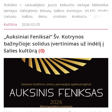
Rokiškio r. savivaldybės Juozo Keliuočio viešajai bibliotekai
laimėjus Valstybinės lietuvių kalbos komisijos (VLKK) rengtą
Lietuvių kalbos dienų sostinės konkursą, 2026-ųjų
Lietuvių kalbos dienų sostine skelbiamas Rokiškis! Šis titulas bus
Kultūra
2026-02-05
iškilmingai sut
„Auksiniai Feniksai“ Šv. Kotrynos
bažnyčioje: solidus įvertinimas už indėlį į
šalies kultūrą
(0)