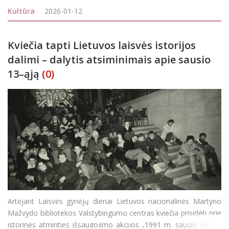
organizaciniai rūpesčiai, bet ir 3-4 muziejaus Prakartėlių
Kultūra
2026-01-12
kolekciją papildysiančios nauj
Kviečia tapti Lietuvos laisvės istorijos
dalimi – dalytis atsiminimais apie sausio
13–ąją
(0)
Artėjant Laisvės gynėjų dienai Lietuvos nacionalinės Martyno
Mažvydo bibliotekos Valstybingumo centras kviečia prisidėti prie
istorinės atminties išsaugojimo akcijos „1991 m. sausio įvykiai: