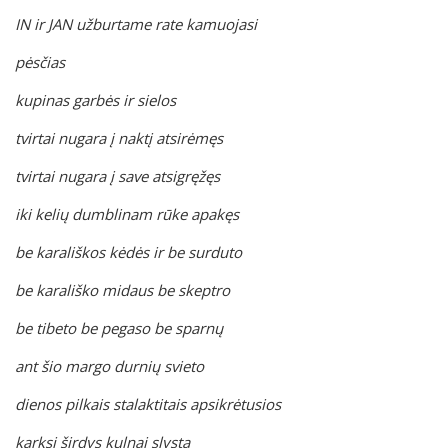
IN ir JAN užburtame rate kamuojasi
pėsčias
kupinas garbės ir sielos
tvirtai nugara į naktį atsirėmęs
tvirtai nugara į save atsigręžęs
iki kelių dumblinam rūke apakęs
be karališkos kėdės ir be surduto
be karališko midaus be skeptro
be tibeto be pegaso be sparnų
ant šio margo durnių svieto
dienos pilkais stalaktitais apsikrėtusios
karksi širdys kulnai slysta