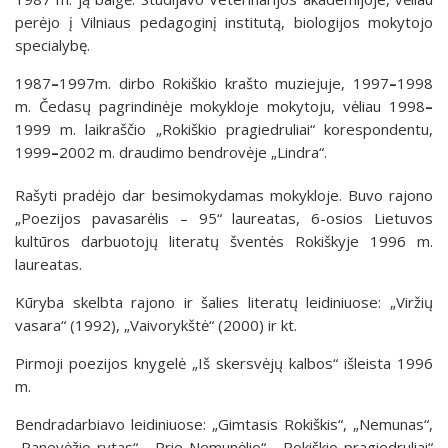
perėjo į Vilniaus pedagoginį institutą, biologijos mokytojo
specialybę.
1987
–
1997m. dirbo Rokiškio krašto muziejuje, 1997
–
1998
m. Čedasų pagrindinėje mokykloje mokytoju, vėliau 1998
–
1999 m. laikraščio „Rokiškio pragiedruliai“ korespondentu,
1999
–
2002 m. draudimo bendrovėje „Lindra“.
Rašyti pradėjo dar besimokydamas mokykloje. Buvo rajono
„Poezijos pavasarėlis – 95“ laureatas, 6-osios Lietuvos
kultūros darbuotojų literatų šventės Rokiškyje 1996 m.
laureatas.
Kūryba skelbta rajono ir šalies literatų leidiniuose: „Viržių
vasara“ (1992), „Vaivorykštė“ (2000) ir kt.
Pirmoji poezijos knygelė „Iš skersvėjų kalbos“ išleista 1996
m.
Bendradarbiavo leidiniuose: „Gimtasis Rokiškis“, „Nemunas“,
„Panevėžio rytas“, „Prie Nemunėlio“, „Rokiškio pragiedruliai“