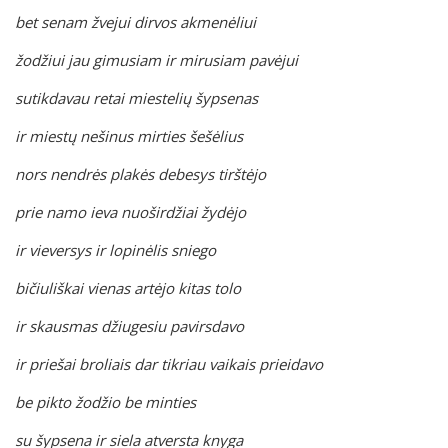
bet senam žvejui dirvos akmenėliui
žodžiui jau gimusiam ir mirusiam pavėjui
sutikdavau retai miestelių šypsenas
ir miestų nešinus mirties šešėlius
nors nendrės plakės debesys tirštėjo
prie namo ieva nuoširdžiai žydėjo
ir vieversys ir lopinėlis sniego
bičiuliškai vienas artėjo kitas tolo
ir skausmas džiugesiu pavirsdavo
ir priešai broliais dar tikriau vaikais prieidavo
be pikto žodžio be minties
su šypsena ir siela atversta knyga