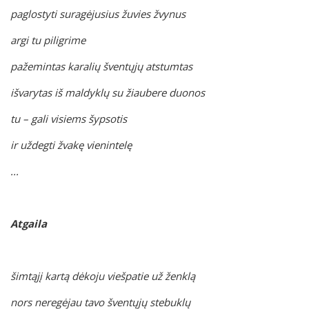
paglostyti suragėjusius žuvies žvynus
argi tu piligrime
pažemintas karalių šventųjų atstumtas
išvarytas iš maldyklų su žiaubere duonos
tu – gali visiems šypsotis
ir uždegti žvakę vienintelę
...
Atgaila
šimtąjį kartą dėkoju viešpatie už ženklą
nors neregėjau tavo šventųjų stebuklų