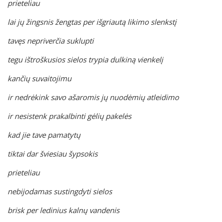
prieteliau
lai jų žingsnis žengtas per išgriautą likimo slenkstį
tavęs nepriverčia suklupti
tegu ištroškusios sielos trypia dulkiną vienkelį
kančių suvaitojimu
ir nedrėkink savo ašaromis jų nuodėmių atleidimo
ir nesistenk prakalbinti gėlių pakelės
kad jie tave pamatytų
tiktai dar šviesiau šypsokis
prieteliau
nebijodamas sustingdyti sielos
brisk per ledinius kalnų vandenis