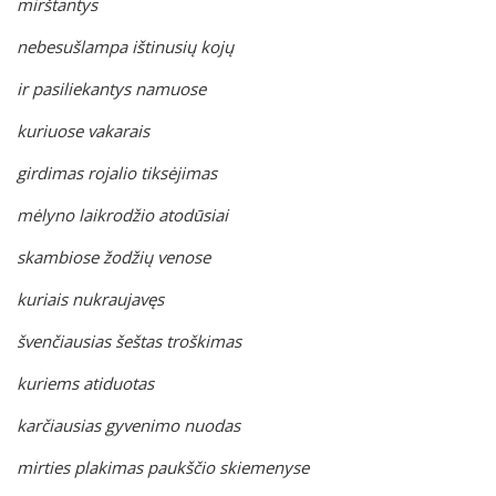
mirštantys
nebesušlampa ištinusių kojų
ir pasiliekantys namuose
kuriuose vakarais
girdimas rojalio tiksėjimas
mėlyno laikrodžio atodūsiai
skambiose žodžių venose
kuriais nukraujavęs
švenčiausias šeštas troškimas
kuriems atiduotas
karčiausias gyvenimo nuodas
mirties plakimas paukščio skiemenyse