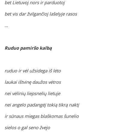
bet Lietuvoj nors ir parduotoj
bet vis dar žvilgančioj lašelyje rasos
...
Ruduo pamiršo kalbą
ruduo ir vėl užsidega iš lėto
laukai ištvinę daužos vėtros
nei vėlinių liepsnelių lietuje
nei angelo padangėj tokią tikrą naktį
ir sūnaus miegas blaškomas šunelio
sielos o gal seno žvejo