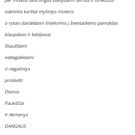
per miškus ūksmingus baidydami šernus ir briedžius
naktimis karštai mylintys moteris
o rytais dardėdami lineikomis į šventadienio pamaldas
klaupdavo ir keldavosi
šliauždami
nebegalėdami
ir negalintys
prisikelti
Dienos
Paukščiai
Ir Akmenys
DANGAUS