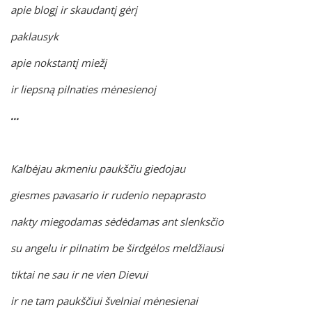
apie blogį ir skaudantį gėrį
paklausyk
apie nokstantį miežį
ir liepsną pilnaties mėnesienoj
...
Kalbėjau akmeniu paukščiu giedojau
giesmes pavasario ir rudenio nepaprasto
nakty miegodamas sėdėdamas ant slenksčio
su angelu ir pilnatim be širdgėlos meldžiausi
tiktai ne sau ir ne vien Dievui
ir ne tam paukščiui švelniai mėnesienai