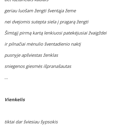
geriau luošam žengti šventąja žeme
nei dvejomis sutepta siela į pragarą žengti
Šimtąjį pirmą kartą lenkiuosi patekėjusiai žvaigždei
ir pilnačiai mėnulio šventadienio naktį
pusnyje apšviestas ženklas
sniegenos giesmės išpranašautas
...
Vienkelis
tiktai dar šviesiau šypsokis