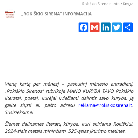
Rokiškio Sirena nuotr. / Knyga
„ROKIŠKIO SIRENA“ INFORMACIJA
Facebook
Gmail
LinkedIn
Twitter
Sh
Vieną kartą per mėnesį – paskutinį mėnesio antradienį,
„Rokiškio Sirenos“ rubrikoje MANO KŪRYBA TAVO Rokiškio
literatai, poetai, kūrėjai kviečiami dalintis savo kūryba. Ją
galite siųsti el. pašto adresu
reklama@rokiskiosirena.lt
.
Susisieksime!
Šiemet dalinamės literatų kūryba, kuri skiriama Rokiškiui,
2024-siais metais mininčiam 525-ąsias įkūrimo metines.