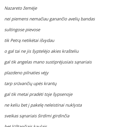
Nazareto žemėje
nei piemens nemačiau ganančio avelių bandas
sultingose pievose
tik Petrą netikėtai išvydau
o gal tai ne jis šyptelėjo akies krašteliu
gal tik angelas mano sustiprėjusiais sąnariais
plazdeno pilnaties vėjy
tarp srūvančių upės krantų
gal tik metai pradėti toje šypsenoje
ne keliu bet į pakelę neleistinai nuklysta
sveikas sąnariais širdimi girdinčia
bet lūžtančiais kaulais