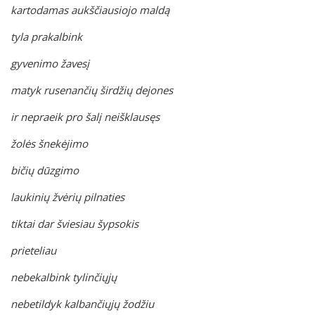
kartodamas aukščiausiojo maldą
tyla prakalbink
gyvenimo žavesį
matyk rusenančių širdžių dejones
ir nepraeik pro šalį neišklausęs
žolės šnekėjimo
bičių dūzgimo
laukinių žvėrių pilnaties
tiktai dar šviesiau šypsokis
prieteliau
nebekalbink tylinčiųjų
nebetildyk kalbančiųjų žodžiu