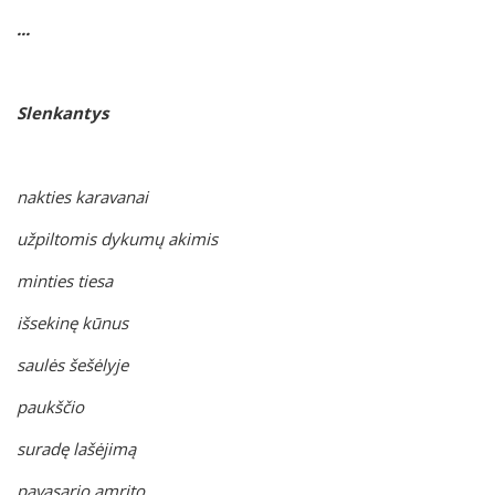
...
Slenkantys
nakties karavanai
užpiltomis dykumų akimis
minties tiesa
išsekinę kūnus
saulės šešėlyje
paukščio
suradę lašėjimą
pavasario amrito