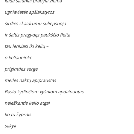
kada šaltiniai prabyla žiemą
ugniavietės apšlakstytos
širdies skaidrumu suliepsnoja
ir šaltis pragydęs paukščio fleita
tau lenkiasi iki kelių –
o keliauninke
prigimties verge
meilės naktų apipraustas
Basio žydinčiom vyšniom apdainuotas
neieškantis kelio atgal
ko tu šypsais
sakyk