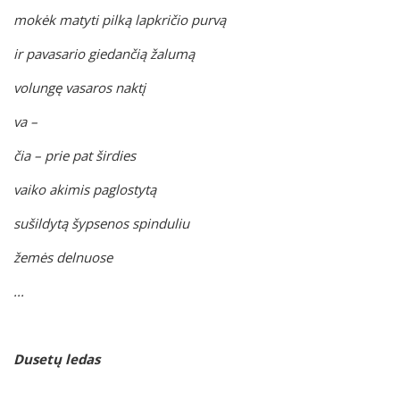
mokėk matyti pilką lapkričio purvą
ir pavasario giedančią žalumą
volungę vasaros naktį
va –
čia – prie pat širdies
vaiko akimis paglostytą
sušildytą šypsenos spinduliu
žemės delnuose
...
Dusetų ledas