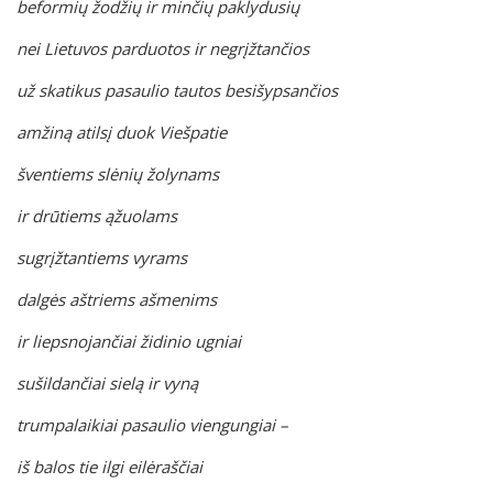
beformių žodžių ir minčių paklydusių
nei Lietuvos parduotos ir negrįžtančios
už skatikus pasaulio tautos besišypsančios
amžiną atilsį duok Viešpatie
šventiems slėnių žolynams
ir drūtiems ąžuolams
sugrįžtantiems vyrams
dalgės aštriems ašmenims
ir liepsnojančiai židinio ugniai
sušildančiai sielą ir vyną
trumpalaikiai pasaulio viengungiai –
iš balos tie ilgi eilėraščiai