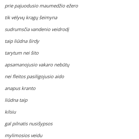
prie pajuodusio maumedžio ežero
tik vėlyvų kragų šeimyna
sudrumsčia vandenio veidrodį
taip liūdna širdy
tarytum nei šito
apsamanojusio vakaro nebūtų
nei fleitos pasiligojusio aido
anapus kranto
liūdna taip
kilsiu
gal pilnatis nusišypsos
mylimosios veidu