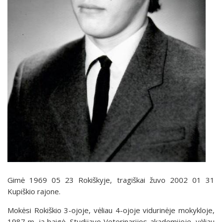
Gimė 1969 05 23 Rokiškyje, tragiškai žuvo 2002 01 31
Kupiškio rajone.
Mokėsi Rokiškio 3-ojoje, vėliau 4-ojoje vidurinėje mokykloje,
1987 m. ją baigė. Studijavo Veterinarijos akademijoje, vėliau