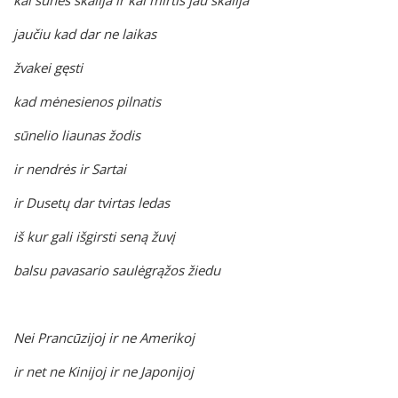
kai šunes skalija ir kai mirtis jau skalija
jaučiu kad dar ne laikas
žvakei gęsti
kad mėnesienos pilnatis
sūnelio liaunas žodis
ir nendrės ir Sartai
ir Dusetų dar tvirtas ledas
iš kur gali išgirsti seną žuvį
balsu pavasario saulėgrąžos žiedu
Nei Prancūzijoj ir ne Amerikoj
ir net ne Kinijoj ir ne Japonijoj