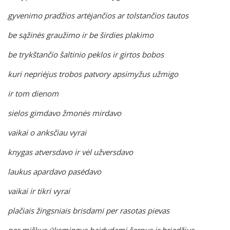
gyvenimo pradžios artėjančios ar tolstančios tautos
be sąžinės graužimo ir be širdies plakimo
be trykštančio šaltinio peklos ir girtos bobos
kuri nepriėjus trobos patvory apsimyžus užmigo
ir tom dienom
sielos gimdavo žmonės mirdavo
vaikai o anksčiau vyrai
knygas atversdavo ir vėl užversdavo
laukus apardavo pasėdavo
vaikai ir tikri vyrai
plačiais žingsniais brisdami per rasotas pievas