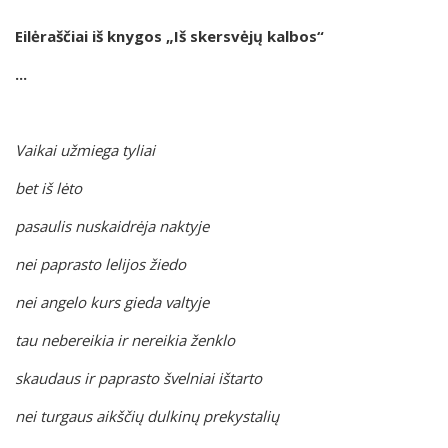
Eilėraščiai iš knygos „Iš skersvėjų kalbos“
...
Vaikai užmiega tyliai
bet iš lėto
pasaulis nuskaidrėja naktyje
nei paprasto lelijos žiedo
nei angelo kurs gieda valtyje
tau nebereikia ir nereikia ženklo
skaudaus ir paprasto švelniai ištarto
nei turgaus aikščių dulkinų prekystalių