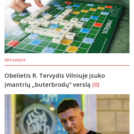
Aktualijos
Obelietis R. Tervydis Vilniuje įsuko
įmantrių „buterbrodų“ verslą
(0)