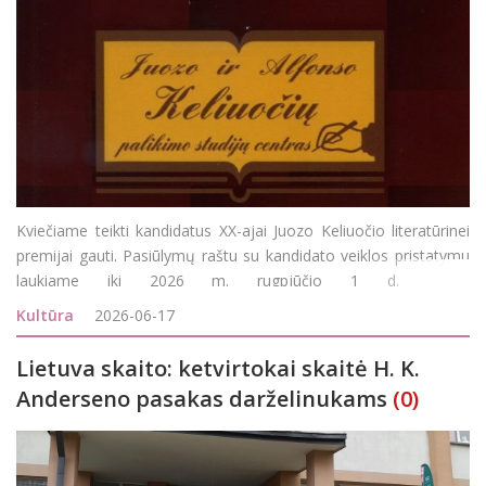
Kviečiame teikti kandidatus XX-ajai Juozo Keliuočio literatūrinei
premijai gauti. Pasiūlymų raštu su kandidato veiklos pristatymu
laukiame iki 2026 m. rugpjūčio 1 d. el.
paštu keliuociucentras@gmail.com Literatūrinės Juozo Keliuočio
Kultūra
2026-06-17
premijos steigėjas – Ju
Lietuva skaito: ketvirtokai skaitė H. K.
Anderseno pasakas darželinukams
(0)