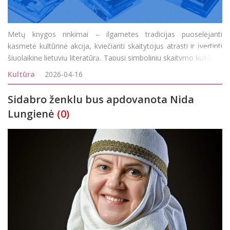
Metų knygos rinkimai – ilgametes tradicijas puoselėjanti
kasmetė kultūrinė akcija, kviečianti skaitytojus atrasti ir įvertinti
šiuolaikinę lietuvių literatūrą. Tapusi simboliniu skaitymo kultūros
barometru, ši iniciatyva skatina dialogą tarp skaitytojų, autorių ir
Kultūra
2026-04-16
literatūros eks
Sidabro ženklu bus apdovanota Nida
Lungienė
(0)