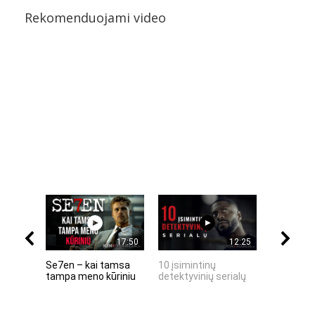
Rekomenduojami video
17:50
12:25
Se7en – kai tamsa
10 įsimintinų
10 įtempt
tampa meno kūriniu
detektyvinių serialų
stingdanč
istorijų