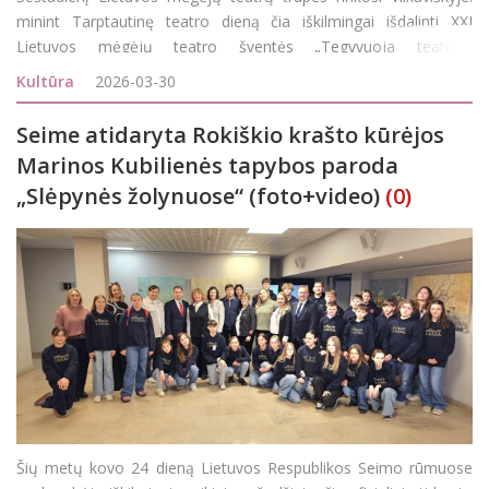
minint Tarptautinę teatro dieną čia iškilmingai išdalinti XXI
Lietuvos mėgėjų teatro šventės „Tegyvuoja teatras“
apdovanojimai, aktorių prilyginami net Holivudiniems
Kultūra
2026-03-30
„Oskarams&l
Seime atidaryta Rokiškio krašto kūrėjos
Marinos Kubilienės tapybos paroda
„Slėpynės žolynuose“ (foto+video)
(0)
Šių metų kovo 24 dieną Lietuvos Respublikos Seimo rūmuose