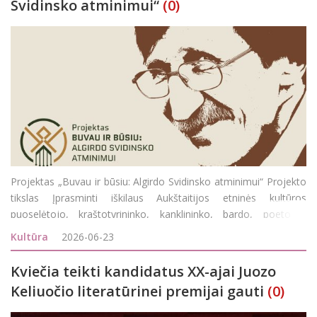
Svidinsko atminimui“
(0)
Projektas „Buvau ir būsiu: Algirdo Svidinsko atminimui“ Projekto
tikslas Įprasminti iškilaus Aukštaitijos etninės kultūros
puoselėtojo, kraštotyrininko, kanklininko, bardo, poeto ir
visuomenininko Algirdo Svidinsko atminimą. Pristatyti jo gausų
Kultūra
2026-06-23
kūrybinį palikimą ir
Kviečia teikti kandidatus XX-ajai Juozo
Keliuočio literatūrinei premijai gauti
(0)