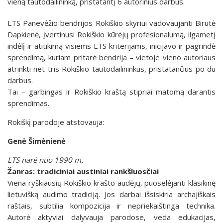
vieną tautodailininką, pristatantį 6 autorinius darbus.
LTS Panevėžio bendrijos Rokiškio skyriui vadovaujanti Birutė
Dapkienė, įvertinusi Rokiškio kūrėjų profesionalumą, ilgametį
indėlį ir atitikimą visiems LTS kriterijams, inicijavo ir pagrindė
sprendimą, kuriam pritarė bendrija – vietoje vieno autoriaus
atrinkti net tris Rokiškio tautodailininkus, pristatančius po du
darbus.
Tai – garbingas ir Rokiškio kraštą stipriai matomą darantis
sprendimas.
Rokiškį parodoje atstovauja:
Genė Šimėnienė
LTS narė nuo 1990 m.
Žanras: tradiciniai austiniai rankšluosčiai
Viena ryškiausių Rokiškio krašto audėjų, puoselėjanti klasikinę
lietuvišką audimo tradiciją. Jos darbai išsiskiria archajiškais
raštais, subtilia kompozicija ir nepriekaištinga technika.
Autorė aktyviai dalyvauja parodose, veda edukacijas,