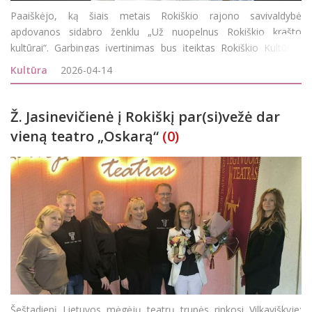
Paaiškėjo, ką šiais metais Rokiškio rajono savivaldybė
apdovanos sidabro ženklu „Už nuopelnus Rokiškio krašto
kultūrai“. Garbingas įvertinimas bus įteiktas Rokiškio Kultūros
centro folkloro ansamblio „Gastauta“ vadovei Nidai Lungienei
Kultūra
2026-04-14
Ž. Jasinevičienė į Rokiškį par(si)vežė dar
vieną teatro „Oskarą“
(0)
Šeštadienį Lietuvos mėgėjų teatrų trupės rinkosi Vilkaviškyje: