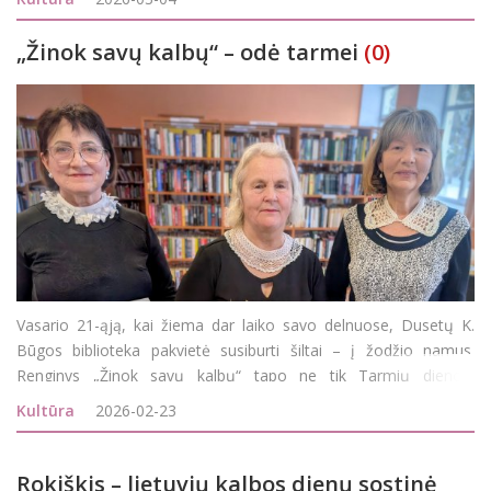
buvo pateikta 16. Vi
„Žinok savų kalbų“ – odė tarmei
(0)
Vasario 21-ąją, kai žiema dar laiko savo delnuose, Dusetų K.
Būgos biblioteka pakvietė susiburti šiltai – į žodžio namus.
Renginys „Žinok savų kalbų“ tapo ne tik Tarmių dienos,
Tarptautinės gimtosios kalbos dienos minėjimu, bet ir
Kultūra
2026-02-23
pasitikrinimu: ar dar girdime savąją tarmę,
Rokiškis – lietuvių kalbos dienų sostinė