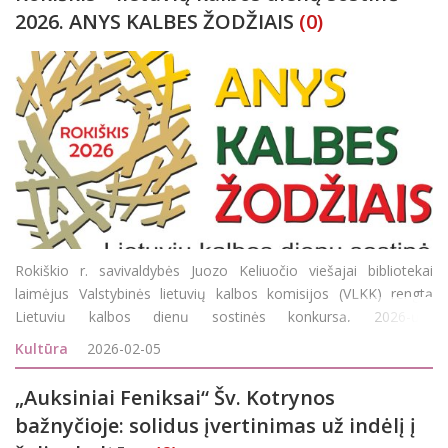
2026. ANYS KALBES ŽODŽIAIS
(0)
Rokiškio r. savivaldybės Juozo Keliuočio viešajai bibliotekai
laimėjus Valstybinės lietuvių kalbos komisijos (VLKK) rengtą
Lietuvių kalbos dienų sostinės konkursą, 2026-ųjų
Lietuvių kalbos dienų sostine skelbiamas Rokiškis! Šis titulas bus
Kultūra
2026-02-05
iškilmingai sut
„Auksiniai Feniksai“ Šv. Kotrynos
bažnyčioje: solidus įvertinimas už indėlį į