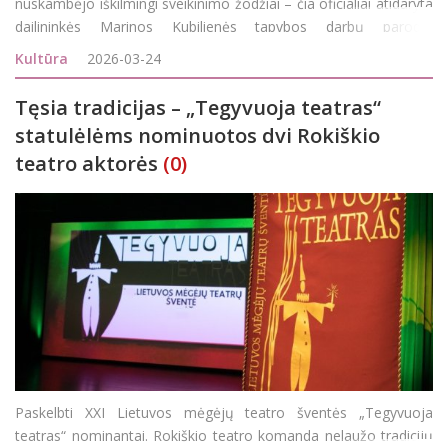
nuskambėjo iškilmingi sveikinimo žodžiai – čia oficialiai atidaryta
dailininkės Marinos Kubilienės tapybos darbų paroda,
intriguojančiu pavadinimu „Slėpynės žolynuose“. Gamta, spalvų
Kultūra
2026-03-24
ritmika ir vidiniu jautrumu
Tęsia tradicijas – „Tegyvuoja teatras“
statulėlėms nominuotos dvi Rokiškio
teatro aktorės
(0)
Paskelbti XXI Lietuvos mėgėjų teatro šventės „Tegyvuoja
teatras“ nominantai. Rokiškio teatro komanda nelaužo tradicijų