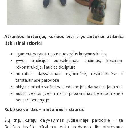
Atrankos kriterijai, kuriuos visi trys autoriai atitinka
išskirtinai stipriai
ilgametė narystė LTS ir nuoseklus kūrybinis kelias
gyvos tradicijos puoselėjimas: audimas, kostiumų
rekonstrukcija, liaudies skulptūra
nuolatinis dalyvavimas regioninėse, respublikinėse ir
tarptautinėse parodose
aktyvus amato viešinimas, edukacijos, darbas su jaunimu
aukšti veiklos įvertinimai ir pripažinimas bendruomenėje
bei LTS bendrijoje
Rokiškio vardas – matomas ir stiprus
Šių trijų kūrėjų dalyvavimas jubiliejinėje parodoje – tai
Rokiškio krašto kūrybinių galių įrodymas. Jie atstovauja