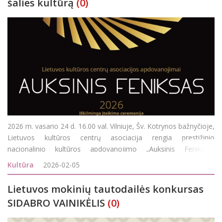
šalies kultūrą
(0)
2026 m. vasario 24 d. 16.00 val. Vilniuje, Šv. Kotrynos bažnyčioje,
Lietuvos kultūros centrų asociacija rengia prestižinio
nacionalinio kultūros apdovanojimo „Auksinis Feniksas“
iškilmingą įteikimo ceremoniją. Tai vienas svarbiausių šalies
Kultūra
2026-02-05
kultūros centrų bendruomenė
Lietuvos mokinių tautodailės konkursas
SIDABRO VAINIKĖLIS
(0)