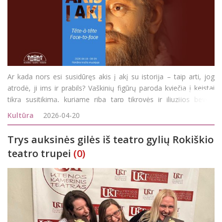
Ar kada nors esi susidūręs akis į akį su istorija – taip arti, jog
atrodė, ji ims ir prabils? Vaškinių figūrų paroda kviečia į keistai
tikrą susitikimą, kuriame riba tarp tikrovės ir iliuzijos beveik
išnyksta. Čia žvilgsniai seka, šypsenos slepia paslaptis, o kiekvien
Kultūra
2026-04-20
Trys auksinės gilės iš teatro gylių Rokiškio
teatro trupei
(0)