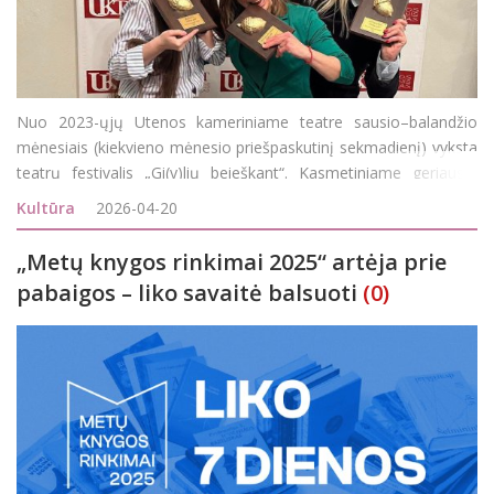
Nuo 2023-ųjų Utenos kameriniame teatre sausio–balandžio
mėnesiais (kiekvieno mėnesio priešpaskutinį sekmadienį) vyksta
teatrų festivalis „Gi(y)lių beieškant“. Kasmetiniame geriausių
neprofesinių Lietuvos teatrų festivalyje mėgėjų teatrai iš visos
Kultūra
2026-04-20
„Metų knygos rinkimai 2025“ artėja prie
pabaigos – liko savaitė balsuoti
(0)