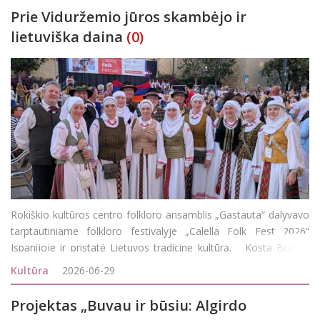
Prie Viduržemio jūros skambėjo ir
lietuviška daina
(0)
Rokiškio kultūros centro folkloro ansamblis „Gastauta“ dalyvavo
tarptautiniame folkloro festivalyje „Calella Folk Fest 2026“
Ispanijoje ir pristatė Lietuvos tradicinę kultūrą. Kosta Bravos
pakrantėje vykstantis festivalis subūrė daugiau kaip 2 000 dalyvi
Kultūra
2026-06-29
Projektas „Buvau ir būsiu: Algirdo