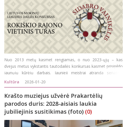
Nuo 2013 metų kasmet rengiamas, o nuo 2023-ųjų – kas
dvejus metus vykstantis tautodailės konkursas kasmet prisipildo
jaunųjų kūrėjų darbais. Jaunieji meistrai atranda senąsias
lietuvių tautos meno tradicijas, amatus ir savo kūryba suteikia
Kultūra
2026-01-20
jiems naują gyvybę. Tai vienas svarbiausių būdų i&scar
Krašto muziejus užvėrė Prakartėlių
parodos duris: 2028-aisiais laukia
jubiliejinis susitikimas (foto)
(0)