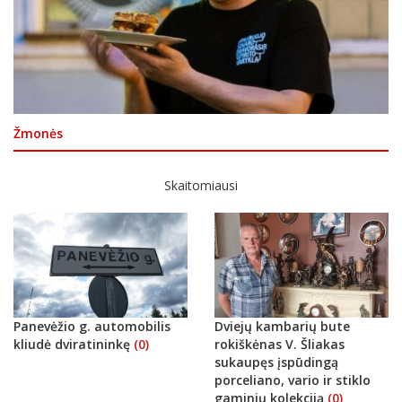
Žmonės
Skaitomiausi
Panevėžio g. automobilis
Dviejų kambarių bute
kliudė dviratininkę
(0)
rokiškėnas V. Šliakas
sukaupęs įspūdingą
porceliano, vario ir stiklo
gaminių kolekciją
(0)