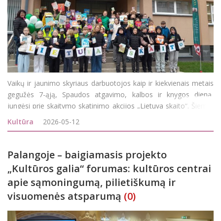
Vaikų ir jaunimo skyriaus darbuotojos kaip ir kiekvienais metais
gegužės 7-ąją, Spaudos atgavimo, kalbos ir knygos dieną,
jungėsi prie skaitymo skatinimo akcijos „Lietuva skaito“. Šiemet
dėmesys buvo skiriamas jauniesiems skaitytojams - vaikams.
Kultūra
2026-05-12
Susibūrimas visiems suteikė galimy
Palangoje – baigiamasis projekto
„Kultūros galia“ forumas: kultūros centrai
apie sąmoningumą, pilietiškumą ir
visuomenės atsparumą
(0)