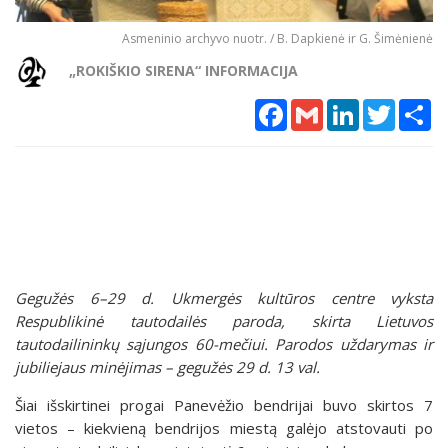
Asmeninio archyvo nuotr. / B. Dapkienė ir G. Šimėnienė
„ROKIŠKIO SIRENA“ INFORMACIJA
Facebook
Gmail
LinkedIn
Twitter
Sh
Gegužės 6–29 d. Ukmergės kultūros centre vyksta
Respublikinė tautodailės paroda, skirta Lietuvos
tautodailininkų sąjungos 60-mečiui. Parodos uždarymas ir
jubiliejaus minėjimas – gegužės 29 d. 13 val.
Šiai išskirtinei progai Panevėžio bendrijai buvo skirtos 7
vietos – kiekvieną bendrijos miestą galėjo atstovauti po