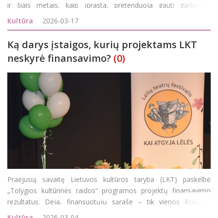
ir šiais metais, kaip įprasta, pretenduoja gauti garbingus
įvertinimus: ryškiausio epizodinio ir ryškiausios moters vaidmenų
Kultūra
2026-03-17
kategorij
Ką darys įstaigos, kurių projektams LKT
neskyrė finansavimo?
(0)
Praėjusią savaitę Lietuvos kultūros taryba (LKT) paskelbė
„Tolygios kultūrinės raidos“ programos projektų finansavimo
rezultatus. Deja, finansuotųjų sąraše – tik vienos Rokiškio
rajono įstaigos 5 projektai, nors paraiškų finansavimui gauti
Kultūra
2026-03-04