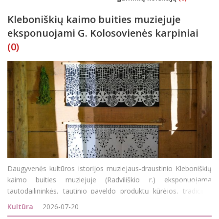
Kleboniškių kaimo buities muziejuje
eksponuojami G. Kolosovienės karpiniai
(0)
Daugyvenės kultūros istorijos muziejaus-draustinio Kleboniškių
kaimo buities muziejuje (Radviliškio r.) eksponuojama
tautodailininkės, tautinio paveldo produktų kūrėjos, tradicinių
amatų meistrės, karpymo amato puoselėtojos Gitos
Kultūra
2026-07-20
Kolosovienės karpinių paroda. Parodoje autorė pri