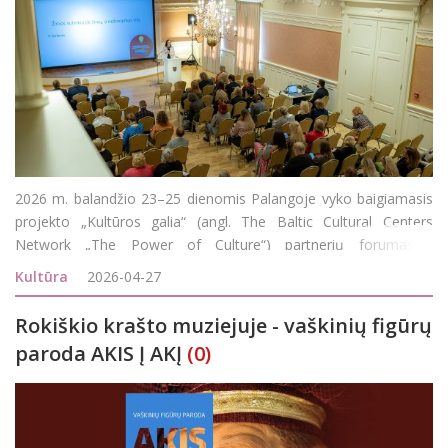
2026 m. balandžio 23–25 dienomis Palangoje vyko baigiamasis
projekto „Kultūros galia“ (angl. The Baltic Cultural Centers
Network „The Power of Culture“) partnerių forumas -
konferencija, subūrusi kultūros centrų atstovus iš Lietuvos,
Kultūra
2026-04-27
Latvijos ir Estijos. Renginys
Rokiškio krašto muziejuje - vaškinių figūrų
paroda AKIS Į AKĮ
(0)