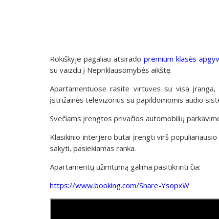
Rokiškyje pagaliau atsirado
premium klasės apgyv
su vaizdu į Nepriklausomybės aikštę.
Apartamentuose rasite virtuves su visa įranga,
įstrižainės televizorius su papildomomis audio sist
Svečiams įrengtos privačios automobilių parkavimo
Klasikinio interjero butai įrengti virš populiariau
sakyti, pasiekiamas ranka.
Apartamentų užimtumą galima pasitikrinti čia:
https://www.booking.com/Share-YsopxW