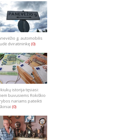
nevėžio g. automobilis
iudė dviratininkę
(0)
kiukų istorija tęsiasi:
iem buvusiems Rokiškio
rybos nariams pateikti
škiniai
(0)