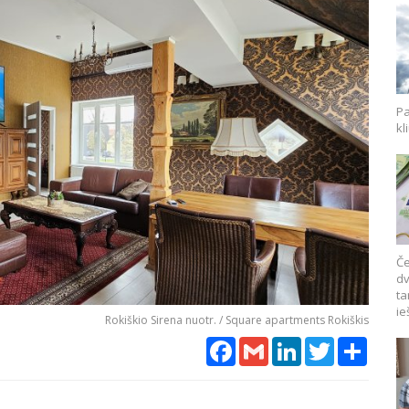
Pa
kl
Če
dv
ta
ie
Rokiškio Sirena nuotr. / Square apartments Rokiškis
Facebook
Gmail
LinkedIn
Twitter
Share