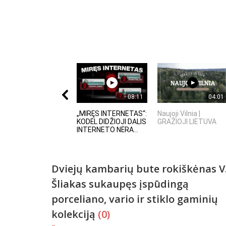
08:11
04:01
„MIRĘS INTERNETAS“:
Naujoji Vilnia |
KODĖL DIDŽIOJI DALIS
GRAŽIOJI LIETUVA
INTERNETO NĖRA...
Dviejų kambarių bute rokiškėnas V
Šliakas sukaupęs įspūdingą
porceliano, vario ir stiklo gaminių
kolekciją
(0)