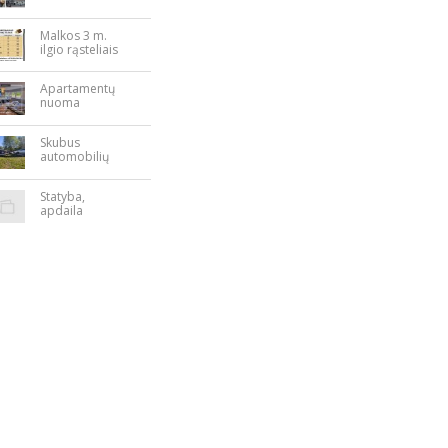
Nepriklausomy
bės aikštėje
Malkos 3 m.
ilgio rąsteliais
Apartamentų
nuoma
Rokiškyje
Skubus
automobilių
supirkimas
Statyba,
apdaila