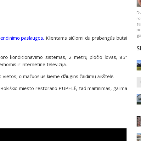
Dv
ro
su
po
ga
endinimo paslaugos.
Klientams siūlomi du prabangūs butai
S
 oro kondicionavimo sistemas, 2 metrų pločio lovas, 85"
emomis ir internetine televizija.
 vietos, o mažuosius kieme džiugins žaidimų aikštelė.
sio Rokiškio miesto restorano PUPELĖ, tad maitinimas, galima