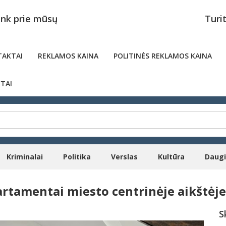
unk prie mūsų
Turi
AKTAI
REKLAMOS KAINA
POLITINĖS REKLAMOS KAINA
TAI
Kriminalai
Politika
Verslas
Kultūra
Daug
artamentai miesto centrinėje aikštėje
S