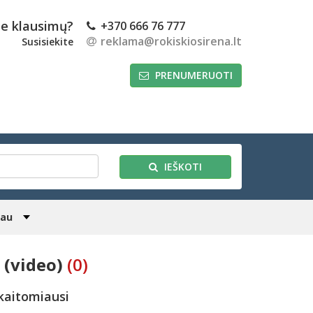
te klausimų?
+370 666 76 777
reklama@rokiskiosirena.lt
Susisiekite
PRENUMERUOTI
IEŠKOTI
iau
 (video)
(0)
kaitomiausi