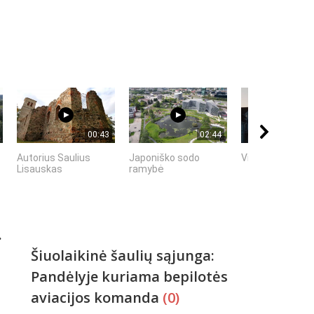
00:43
02:44
Autorius Saulius
Japoniško sodo
Vilniaus senami
Lisauskas
ramybė
.
Šiuolaikinė šaulių sąjunga:
Pandėlyje kuriama bepilotės
aviacijos komanda
(0)