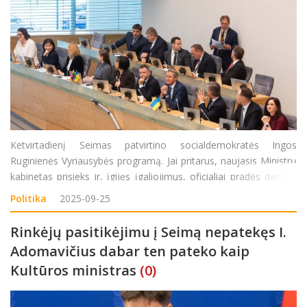
Ketvirtadienį Seimas patvirtino socialdemokratės Ingos
Ruginienės Vyriausybės programą. Jai pritarus, naujasis Ministrų
kabinetas prisieks ir, įgijęs įgaliojimus, oficialiai pradės darbus.
Vyriausybės programą palaikė 80 Seimo nariai, prieš balsavo 40,
Politika
2025-09-25
susilaikė – 2 parlamentarai. Vyr
Rinkėjų pasitikėjimu į Seimą nepatekęs I.
Adomavičius dabar ten pateko kaip
Kultūros ministras
(0)