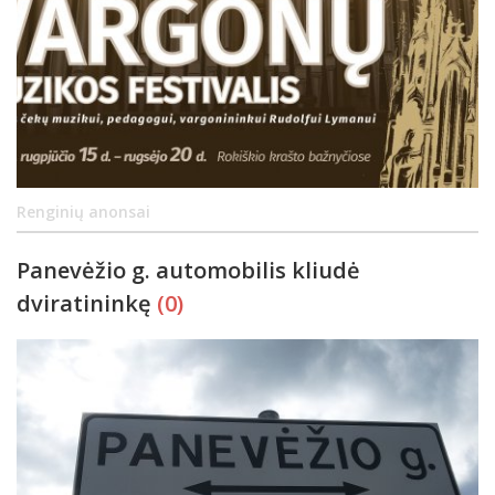
Renginių anonsai
Panevėžio g. automobilis kliudė
dviratininkę
(0)