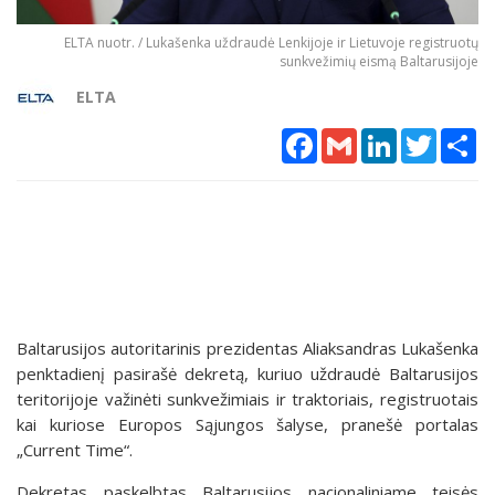
ELTA nuotr. / Lukašenka uždraudė Lenkijoje ir Lietuvoje registruotų
sunkvežimių eismą Baltarusijoje
ELTA
Facebook
Gmail
LinkedIn
Twitter
Sh
Baltarusijos autoritarinis prezidentas Aliaksandras Lukašenka
penktadienį pasirašė dekretą, kuriuo uždraudė Baltarusijos
teritorijoje važinėti sunkvežimiais ir traktoriais, registruotais
kai kuriose Europos Sąjungos šalyse, pranešė portalas
„Current Time“.
Dekretas paskelbtas Baltarusijos nacionaliniame teisės