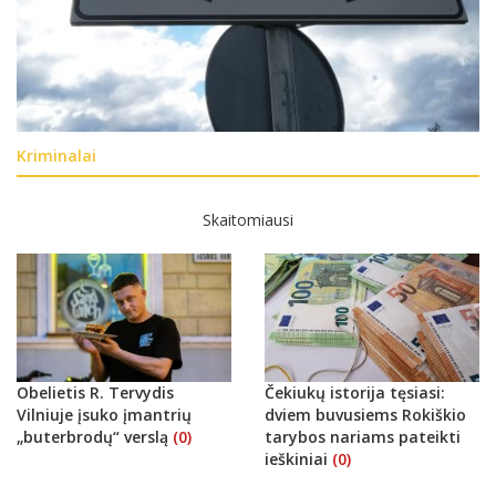
Kriminalai
Skaitomiausi
Obelietis R. Tervydis
Čekiukų istorija tęsiasi:
Vilniuje įsuko įmantrių
dviem buvusiems Rokiškio
„buterbrodų“ verslą
(0)
tarybos nariams pateikti
ieškiniai
(0)