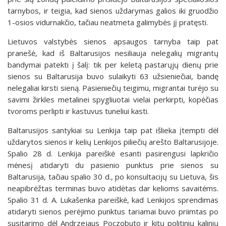
tarnybos, ir teigia, kad sienos uždarymas galios iki gruodžio
1-osios vidurnakčio, tačiau neatmeta galimybės jį pratęsti.
Lietuvos valstybės sienos apsaugos tarnyba taip pat
pranešė, kad iš Baltarusijos nesiliauja nelegalių migrantų
bandymai patekti į šalį: tik per keletą pastarųjų dienų prie
sienos su Baltarusija buvo sulaikyti 63 užsieniečiai, bandę
nelegaliai kirsti sieną. Pasieniečių teigimu, migrantai turėjo su
savimi žirkles metalinei spygliuotai vielai perkirpti, kopėčias
tvoroms perlipti ir kastuvus tuneliui kasti.
Baltarusijos santykiai su Lenkija taip pat išlieka įtempti dėl
uždarytos sienos ir kelių Lenkijos piliečių arešto Baltarusijoje.
Spalio 28 d. Lenkija pareiškė esanti pasirengusi lapkričio
mėnesį atidaryti du pasienio punktus prie sienos su
Baltarusija, tačiau spalio 30 d., po konsultacijų su Lietuva, šis
neapibrėžtas terminas buvo atidėtas dar kelioms savaitėms.
Spalio 31 d. A. Lukašenka pareiškė, kad Lenkijos sprendimas
atidaryti sienos perėjimo punktus tariamai buvo priimtas po
susitarimo dėl Andrzejaus Poczobuto ir kitų politinių kalinių