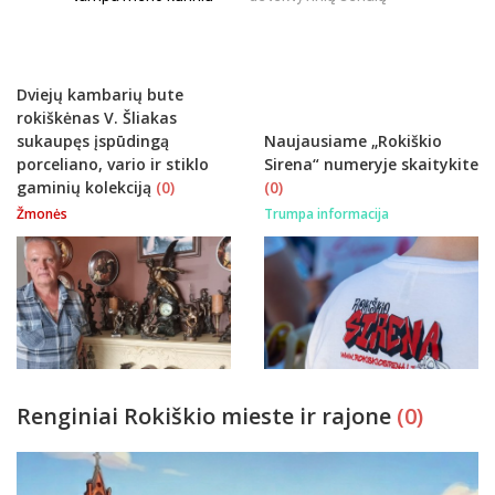
istorijų
Dviejų kambarių bute
rokiškėnas V. Šliakas
sukaupęs įspūdingą
Naujausiame „Rokiškio
porceliano, vario ir stiklo
Sirena“ numeryje skaitykite
gaminių kolekciją
(0)
(0)
Žmonės
Trumpa informacija
Renginiai Rokiškio mieste ir rajone
(0)