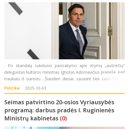
. Po skandalą sukėlusio pasisakymo apie Krymą „aušriečių“
deleguotas kultūros ministras Ignotas Adomavičius pranešė, kad
traukiasi iš pareigų. „Šiandien dienai, saugant tiek savo šeimą,
tiek atsižvelgiant į visą bendruomenę, kad neardyti Vyriausy
Politika
2025-10-03
Seimas patvirtino 20-osios Vyriausybės
programą: darbus pradės I. Ruginienės
Ministrų kabinetas
(0)