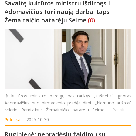
Savaitę kultūros ministru išdirbęs I.
Adomavičius turi naują darbą: taps
Žemaitaičio patarėju Seime
(0)
Iš kultūros ministro pareigų pasitraukęs „aušrietis“ Ignotas
Adomavičius nuo pirmadienio pradės dirbti „Nemuno aušros“
lyderio Remigijaus Žemaitaičio patarėju Seime. Pasak R.
Žemaitaičio, naujasis patarėjas dirbs su kultūros srities
Politika
2025-10-30
klausimais. &b
Ruginienė: nepradėsiu žaidimų su