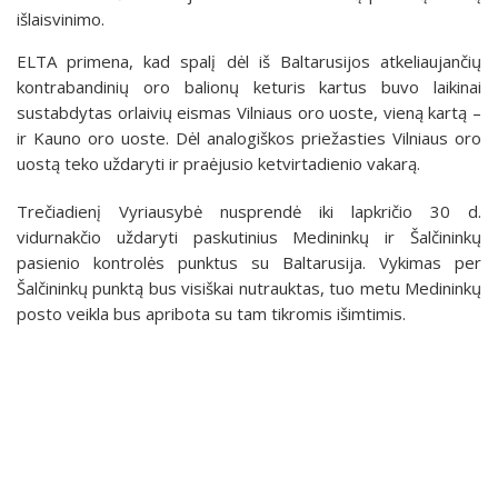
išlaisvinimo.
ELTA primena, kad spalį dėl iš Baltarusijos atkeliaujančių
kontrabandinių oro balionų keturis kartus buvo laikinai
sustabdytas orlaivių eismas Vilniaus oro uoste, vieną kartą –
ir Kauno oro uoste. Dėl analogiškos priežasties Vilniaus oro
uostą teko uždaryti ir praėjusio ketvirtadienio vakarą.
Trečiadienį Vyriausybė nusprendė iki lapkričio 30 d.
vidurnakčio uždaryti paskutinius Medininkų ir Šalčininkų
pasienio kontrolės punktus su Baltarusija. Vykimas per
Šalčininkų punktą bus visiškai nutrauktas, tuo metu Medininkų
posto veikla bus apribota su tam tikromis išimtimis.