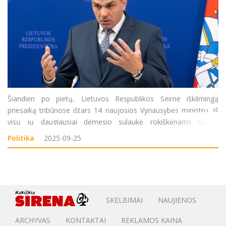
Šiandien po pietų, Lietuvos Respublikos Seime iškilmingą
priesaiką tribūnose ištars 14 naujosios Vyriausybės ministrų. Iš
visų jų daugiausiai dėmesio sulaukė rokiškėnams puikiai
pažįstamas, praėjusį rudenį Sėlos rytinėje apygardoje (Rokiškyje
Politika
2025-09-25
ir Zarasuose) į
SKELBIMAI
NAUJIENOS
ARCHYVAS
KONTAKTAI
REKLAMOS KAINA