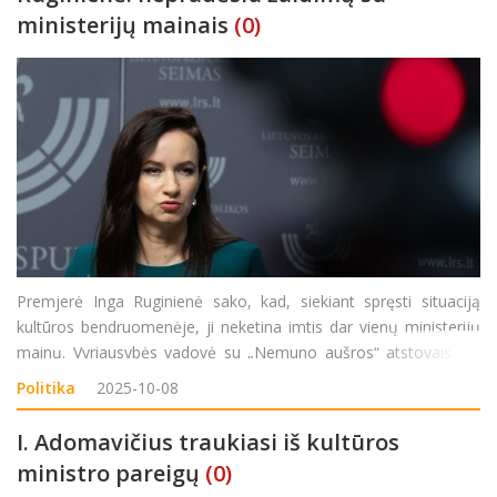
ministerijų mainais
(0)
Premjerė Inga Ruginienė sako, kad, siekiant spręsti situaciją
kultūros bendruomenėje, ji neketina imtis dar vienų ministerijų
mainų. Vyriausybės vadovė su „Nemuno aušros“ atstovais dėl
naujojo kandidato į kultūros ministrus žada kalbėtis kitą savaitę.
Politika
2025-10-08
„Mano pagrindinė misij
I. Adomavičius traukiasi iš kultūros
ministro pareigų
(0)