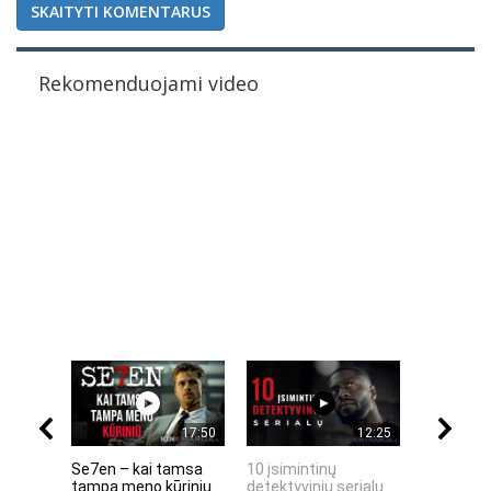
SKAITYTI KOMENTARUS
Rekomenduojami video
17:50
12:25
Se7en – kai tamsa
10 įsimintinų
10 įtempt
tampa meno kūriniu
detektyvinių serialų
stingdanč