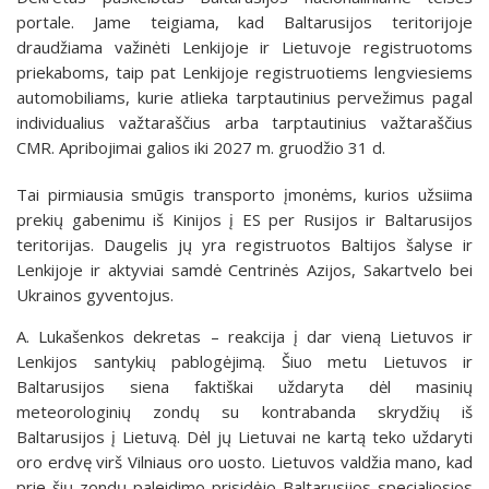
portale. Jame teigiama, kad Baltarusijos teritorijoje
draudžiama važinėti Lenkijoje ir Lietuvoje registruotoms
priekaboms, taip pat Lenkijoje registruotiems lengviesiems
automobiliams, kurie atlieka tarptautinius pervežimus pagal
individualius važtaraščius arba tarptautinius važtaraščius
CMR. Apribojimai galios iki 2027 m. gruodžio 31 d.
Tai pirmiausia smūgis transporto įmonėms, kurios užsiima
prekių gabenimu iš Kinijos į ES per Rusijos ir Baltarusijos
teritorijas. Daugelis jų yra registruotos Baltijos šalyse ir
Lenkijoje ir aktyviai samdė Centrinės Azijos, Sakartvelo bei
Ukrainos gyventojus.
A. Lukašenkos dekretas – reakcija į dar vieną Lietuvos ir
Lenkijos santykių pablogėjimą. Šiuo metu Lietuvos ir
Baltarusijos siena faktiškai uždaryta dėl masinių
meteorologinių zondų su kontrabanda skrydžių iš
Baltarusijos į Lietuvą. Dėl jų Lietuvai ne kartą teko uždaryti
oro erdvę virš Vilniaus oro uosto. Lietuvos valdžia mano, kad
prie šių zondų paleidimo prisidėjo Baltarusijos specialiosios