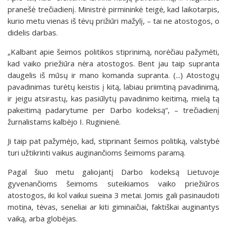
pranešė trečiadienį. Ministrė pirmininkė teigė, kad laikotarpis,
kurio metu vienas iš tėvų prižiūri mažylį, – tai ne atostogos, o
didelis darbas.
„Kalbant apie šeimos politikos stiprinimą, norėčiau pažymėti,
kad vaiko priežiūra nėra atostogos. Bent jau taip supranta
daugelis iš mūsų ir mano komanda supranta. (...) Atostogų
pavadinimas turėtų keistis į kitą, labiau priimtiną pavadinimą,
ir jeigu atsirastų, kas pasiūlytų pavadinimo keitimą, mielą tą
pakeitimą padarytume per Darbo kodeksą“, – trečiadienį
žurnalistams kalbėjo I. Ruginienė.
Ji taip pat pažymėjo, kad, stiprinant šeimos politiką, valstybė
turi užtikrinti vaikus auginančioms šeimoms paramą.
Pagal šiuo metu galiojantį Darbo kodeksą Lietuvoje
gyvenančioms šeimoms suteikiamos vaiko priežiūros
atostogos, iki kol vaikui sueina 3 metai. Jomis gali pasinaudoti
motina, tėvas, seneliai ar kiti giminaičiai, faktiškai auginantys
vaiką, arba globėjas.