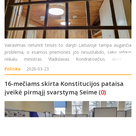
Vairavimas neturint teisės to daryti Lietuvoje tampa augančia
problema, o esamos priemonės jos nesustabdo, sako vidaus
reikalų ministras Vladislavas Kondratovičius. Anot V.
Kondratovičiaus, per 2023–2025 metus 51 žmogus žuvo
Politika
2026-03-23
avarijose, kurias sukėlė teisės neturintys asmenys, o kasmet
tokiuos
16-mečiams skirta Konstitucijos pataisa
įveikė pirmąjį svarstymą Seime
(0)