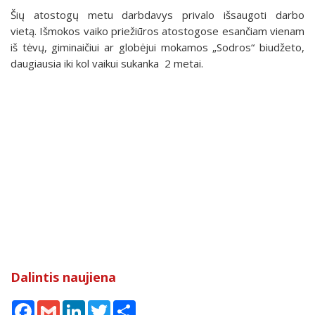
Šių atostogų metu darbdavys privalo išsaugoti darbo
vietą. Išmokos vaiko priežiūros atostogose esančiam vienam
iš tėvų, giminaičiui ar globėjui mokamos „Sodros“ biudžeto,
daugiausia iki kol vaikui sukanka 2 metai.
Dalintis naujiena
Facebook
Gmail
LinkedIn
Twitter
Share