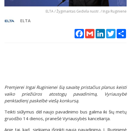
ELTA / Žygimantas Gedvila nuotr. / Inga Ruginienė
ELTA
Facebook
Gmail
LinkedIn
Twitter
Sh
Premjerei Ingai Ruginienei šią savaitę pristačius planus keisti
vaiko priežiūros atostogų pavadinimą, Vyriausybė
penktadienį paskelbė viešą konkursą.
Teikti siūlymus dėl naujo pavadinimo bus galima iki šių metų
gruodžio 14 dienos, pranešė Vyriausybės kanceliarija.
Apie tai, kad siekiama išrinkti naują pavadinimą, I. Ruginienė