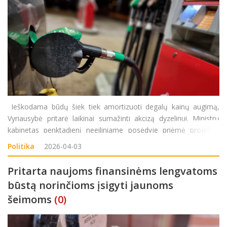
Ieškodama būdų šiek tiek amortizuoti degalų kainų augimą,
Vyriausybė pritarė laikinai sumažinti akcizą dyzelinui. Ministrų
kabinetas penktadienį neeiliniame posėdyje priėmė projektą,
kuriuo iki birželio 15 d. pritarta sumažinti akcizo tarifo pastoviąją
Politika
2026-04-03
dalį įprastam dyzeliniam k
Pritarta naujoms finansinėms lengvatoms
būstą norinčioms įsigyti jaunoms
šeimoms
(0)