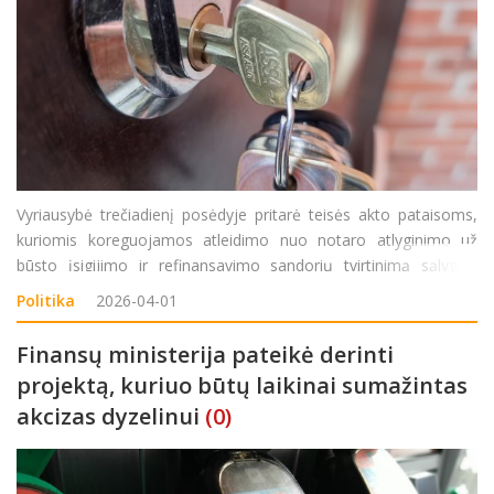
Vyriausybė trečiadienį posėdyje pritarė teisės akto pataisoms,
kuriomis koreguojamos atleidimo nuo notaro atlyginimo už
būsto įsigijimo ir refinansavimo sandorių tvirtinimą sąlygas.
Tokiu būdu numatytos naujos lengvatos būstą norinčioms įsigyti
Politika
2026-04-01
jaunoms šeimoms. Teisingumo ministerijos
Finansų ministerija pateikė derinti
projektą, kuriuo būtų laikinai sumažintas
akcizas dyzelinui
(0)