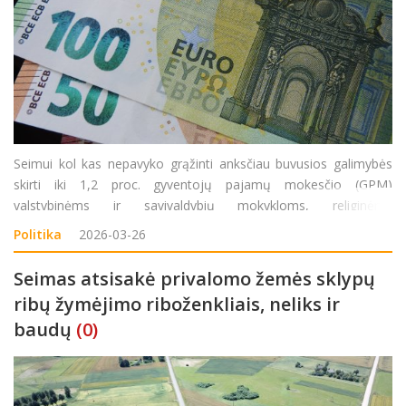
Seimui kol kas nepavyko grąžinti anksčiau buvusios galimybės
skirti iki 1,2 proc. gyventojų pajamų mokesčio (GPM)
valstybinėms ir savivaldybių mokykloms, religinėms
bendruomenėms, bendrijoms ir religiniams centrams. Į tokią
Politika
2026-03-26
paramą taip pat negalės pretenduoti daugiabučių namų
savininkų ir sodininkų
Seimas atsisakė privalomo žemės sklypų
ribų žymėjimo riboženkliais, neliks ir
baudų
(0)