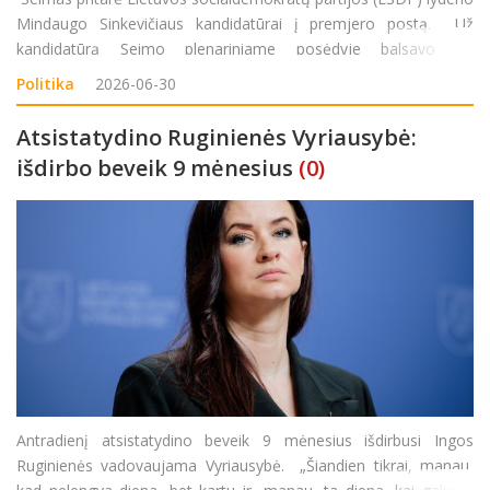
Mindaugo Sinkevičiaus kandidatūrai į premjero postą. Už
kandidatūrą Seimo plenariniame posėdyje balsavo 80
parlamentarų, 2 pasisakė prieš, dar 28 susilaikė. Tiesa, iš
Politika
2026-06-30
koalicijos išmesti „au&scaro
Atsistatydino Ruginienės Vyriausybė:
išdirbo beveik 9 mėnesius
(0)
Antradienį atsistatydino beveik 9 mėnesius išdirbusi Ingos
Ruginienės vadovaujama Vyriausybė. „Šiandien tikrai, manau,