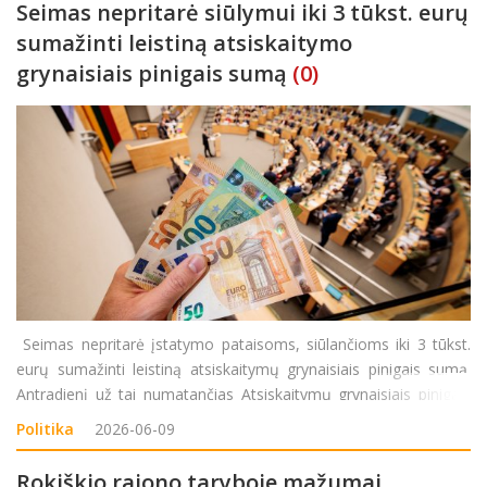
Seimas nepritarė siūlymui iki 3 tūkst. eurų
sumažinti leistiną atsiskaitymo
grynaisiais pinigais sumą
(0)
Seimas nepritarė įstatymo pataisoms, siūlančioms iki 3 tūkst.
eurų sumažinti leistiną atsiskaitymų grynaisiais pinigais sumą.
Antradienį už tai numatančias Atsiskaitymų grynaisiais pinigais
ribojimo įstatymo pataisas po pateikimo balsavo tik 19
Politika
2026-06-09
parlamentarų, prieš buvo 22, susilaikė 30
Rokiškio rajono taryboje mažumai