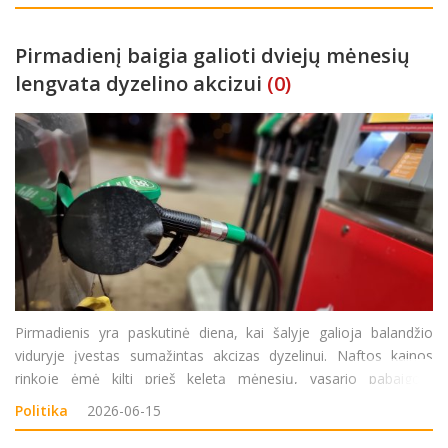
formavimą ir eiti ministro pirmininko pareigas“, – savo &
Pirmadienį baigia galioti dviejų mėnesių
lengvata dyzelino akcizui
(0)
Pirmadienis yra paskutinė diena, kai šalyje galioja balandžio
viduryje įvestas sumažintas akcizas dyzelinui. Naftos kainos
rinkoje ėmė kilti prieš keletą mėnesių, vasario pabaigoje
prasidėjus kariniam konfliktui Artimuosiuose Rytuose ir sutrikus
Politika
2026-06-15
laivybai Hormuzo sąsiauryje. Praėjusią