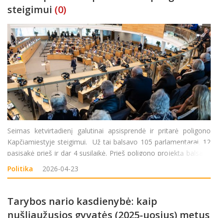
steigimui
(0)
Seimas ketvirtadienį galutinai apsisprendė ir pritarė poligono
Kapčiamiestyje steigimui. Už tai balsavo 105 parlamentarai, 12
pasisakė prieš ir dar 4 susilaikė. Prieš poligono projektą balsavo
8 „aušriečiai“: Remigijus Žemaitaitis, Tomas Domarkas, Petras
Politika
2026-04-23
Da
Tarybos nario kasdienybė: kaip
nušliaužusios gyvatės (2025-uosius) metus