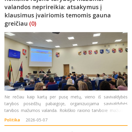
valandos neprireikia: atsakymus į
klausimus įvairiomis temomis gauna
greičiau
(0)
Ne rečiau kaip kartą per pusę metų, vieno iš savivaldybės
tarybos posėdžių pabaigoje, organizuojama savivaldybės
tarybos mažumos valanda. Rokiškio rajono taryboje mažumai
valandos dar nei karto neprireikė – atsakymus į rajono
Politika
2026-05-07
vadovams ar savivaldybės administracijai pateikiamus k