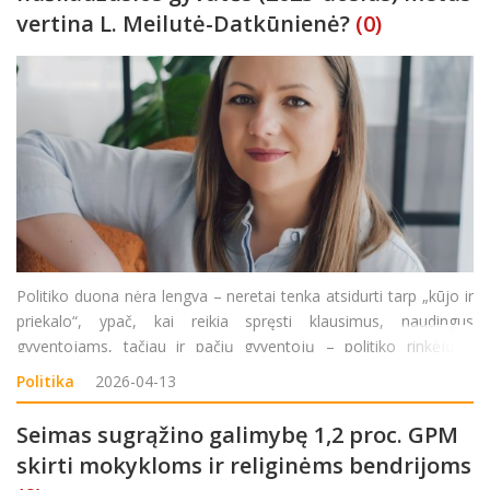
vertina L. Meilutė-Datkūnienė?
(0)
Politiko duona nėra lengva – neretai tenka atsidurti tarp „kūjo ir
priekalo“, ypač, kai reikia spręsti klausimus, naudingus
gyventojams, tačiau ir pačių gyventojų – politiko rinkėjų –
nuomonės yra skirtingos. Į Rokiškio rajono tarybą antrai
Politika
2026-04-13
kadencijai išri
Seimas sugrąžino galimybę 1,2 proc. GPM
skirti mokykloms ir religinėms bendrijoms