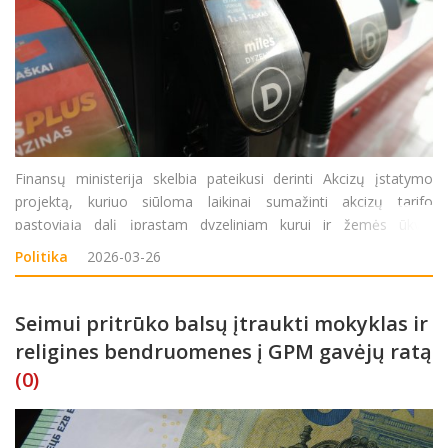
Finansų ministerija skelbia pateikusi derinti Akcizų įstatymo
projektą, kuriuo siūloma laikinai sumažinti akcizų tarifo
pastoviąją dalį įprastam dyzeliniam kurui ir žemės ūkyje
naudojamam žymėtam dyzelinui. Kaip praneša institucija,
Politika
2026-03-26
sprendimas inicijuotas reaguojant į reikšmingai i&sc
Seimui pritrūko balsų įtraukti mokyklas ir
religines bendruomenes į GPM gavėjų ratą
(0)