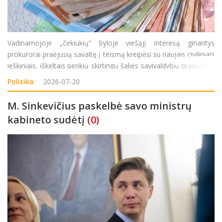
Vadinamojoje „čekiukių“ byloje viešąjį interesą ginantys
prokurorai praėjusią savaitę į teismą kreipėsi su naujais civiliniais
ieškiniais, iškeltais penkių skirtingų šalies savivaldybių praėjusios
kadencijos tarybų nariams. Šį kartą dėmesys – Pakr
Politika
2026-07-20
M. Sinkevičius paskelbė savo ministrų
kabineto sudėtį
(0)