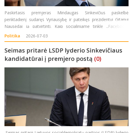
Paskirtasis premjeras Mindaugas Sinkevičius paskelbė
penktadienį sudaręs Vyriausybę ir pateikęs prezidentui Gitanui
Nausėdai ją patvirtinti. Kaip socialiniame tinkle „Facebook“
nurodo M. Sinkevičius, prezidentui jis pateikė patvirtinti tokios
Politika
2026-07-03
sudėties Vyriausybę: finansų ministra
Seimas pritarė LSDP lyderio Sinkevičiaus
kandidatūrai į premjero postą
(0)
Seimas pritarė Lietuvos socialdemokratų partijos (LSDP) lyderio