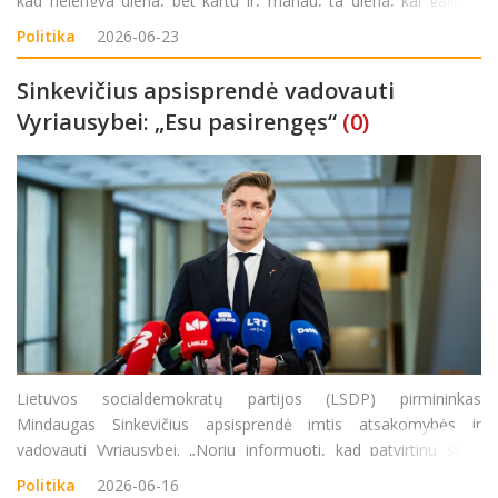
kad nelengva diena, bet kartu ir, manau, ta diena, kai galime,
matyt, ir peržvelgti metus, kaip dirbome, kokius rezultatus
Politika
2026-06-23
pasiekėme. Esu ne vie
Sinkevičius apsisprendė vadovauti
Vyriausybei: „Esu pasirengęs“
(0)
Lietuvos socialdemokratų partijos (LSDP) pirmininkas
Mindaugas Sinkevičius apsisprendė imtis atsakomybės ir
vadovauti Vyriausybei. „Noriu informuoti, kad patvirtinu savo
pasiryžimą prisiimti atsakomybę už naujos Vyriausybės
Politika
2026-06-16