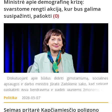
Ministrė apie demografinę krizę:
svarstome rengti akciją, kur bus galima
susipažinti, pašokti
(0)
Diskutuojant apie būdus didinti gimstamumą, socialinės
apsaugos ir darbo ministrė Jūratė Zailskienė sako, kad siekiant
paskatinti gyvą bendravimą ir padėti jauniems žmonėms rasti
antrąją pusę svarstoma rudenį organizuoti akciją, kurioje
Politika
2026-05-07
žmonės galėtų susipažinti ir pašokti. Kovą Vyriau
Seimas pritarė Kapčiamiesčio poligono