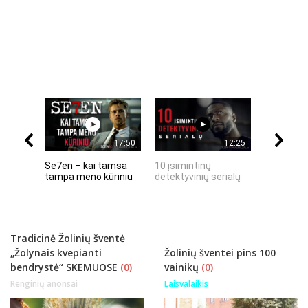
17:50
12:25
Se7en – kai tamsa
10 įsimintinų
10 įtempt
tampa meno kūriniu
detektyvinių serialų
stingdanč
istorijų
Tradicinė Žolinių šventė
„Žolynais kvepianti
Žolinių šventei pins 100
bendrystė“ SKEMUOSE
(0)
vainikų
(0)
Renginių anonsai
Laisvalaikis