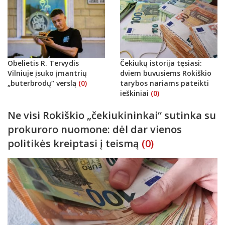
Obelietis R. Tervydis
Čekiukų istorija tęsiasi:
Vilniuje įsuko įmantrių
dviem buvusiems Rokiškio
„buterbrodų“ verslą
(0)
tarybos nariams pateikti
ieškiniai
(0)
Ne visi Rokiškio „čekiukininkai“ sutinka su
prokuroro nuomone: dėl dar vienos
politikės kreiptasi į teismą
(0)