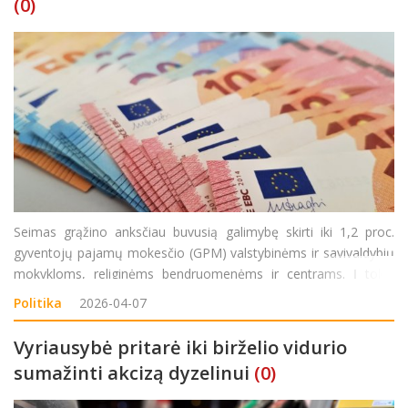
(0)
Seimas grąžino anksčiau buvusią galimybę skirti iki 1,2 proc.
gyventojų pajamų mokesčio (GPM) valstybinėms ir savivaldybių
mokykloms, religinėms bendruomenėms ir centrams. Į tokią
paramą taip pat galės pretenduoti daugiabučių namų savininkų
Politika
2026-04-07
ir sodininkų bendrijos. Antradienį už tai numatančias Labd
Vyriausybė pritarė iki birželio vidurio
sumažinti akcizą dyzelinui
(0)