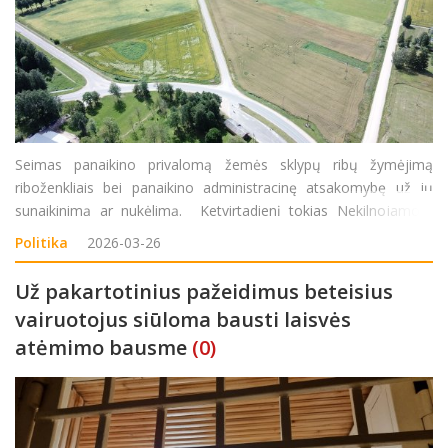
Seimas panaikino privalomą žemės sklypų ribų žymėjimą
riboženkliais bei panaikino administracinę atsakomybę už jų
sunaikinimą ar nukėlimą. Ketvirtadienį tokias Nekilnojamojo
turto kadastro įstatymo pataisas palaikė 90 Seimo narių, 1 buvo
Politika
2026-03-26
prieš, 5 parlamentarai susilaikė. Už Administrac
Už pakartotinius pažeidimus beteisius
vairuotojus siūloma bausti laisvės
atėmimo bausme
(0)