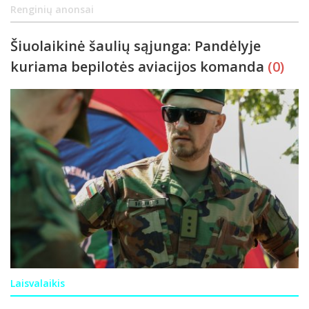
Renginių anonsai
Šiuolaikinė šaulių sąjunga: Pandėlyje
kuriama bepilotės aviacijos komanda
(0)
Laisvalaikis