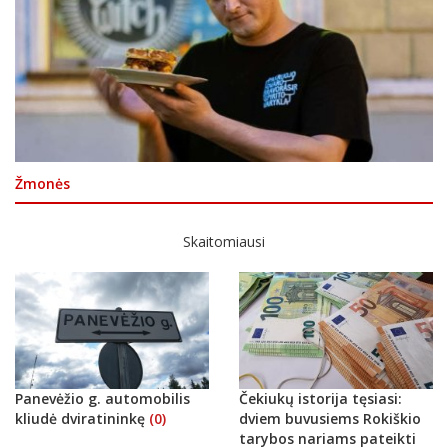
Žmonės
Skaitomiausi
Panevėžio g. automobilis
Čekiukų istorija tęsiasi:
kliudė dviratininkę
(0)
dviem buvusiems Rokiškio
tarybos nariams pateikti