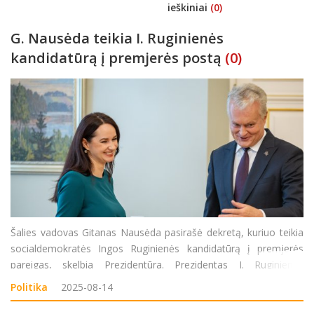
ieškiniai
(0)
G. Nausėda teikia I. Ruginienės
kandidatūrą į premjerės postą
(0)
Šalies vadovas Gitanas Nausėda pasirašė dekretą, kuriuo teikia
socialdemokratės Ingos Ruginienės kandidatūrą į premjerės
pareigas, skelbia Prezidentūra. Prezidentas I. Ruginienės
kandidatūrą dar turės pateikti Seimui. Savo ruožtu
Politika
2025-08-14
parlamentarai dėl naujojo premjero turės apsispr