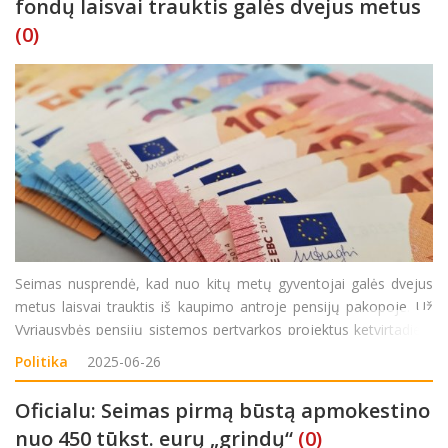
fondų laisvai trauktis galės dvejus metus
(0)
Seimas nusprendė, kad nuo kitų metų gyventojai galės dvejus
metus laisvai trauktis iš kaupimo antroje pensijų pakopoje. Už
Vyriausybės pensijų sistemos pertvarkos projektus ketvirtadienį
priėmimo stadijoje balsavo 88 parlamentarai, 16 buvo prieš ir 5
Politika
2025-06-26
susilaikė. Pasitraukimo iš
Oficialu: Seimas pirmą būstą apmokestino
nuo 450 tūkst. eurų „grindų“
(0)