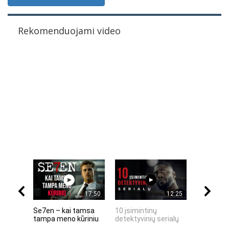
Rekomenduojami video
17:50
12:25
Se7en – kai tamsa
10 įsimintinų
10 įtempt
tampa meno kūriniu
detektyvinių serialų
stingdanč
istorijų