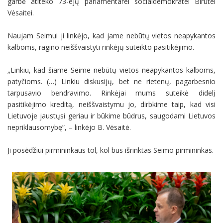
garbė atiteko 73-ejų parlamentarei socialdemokratei Birutei
Vėsaitei.
Naujam Seimui ji linkėjo, kad jame nebūtų vietos neapykantos
kalboms, ragino neiššvaistyti rinkėjų suteikto pasitikėjimo.
„Linkiu, kad šiame Seime nebūtų vietos neapykantos kalboms,
patyčioms. (…) Linkiu diskusijų, bet ne rietenų, pagarbesnio
tarpusavio bendravimo. Rinkėjai mums suteikė didelį
pasitikėjimo kreditą, neiššvaistymu jo, dirbkime taip, kad visi
Lietuvoje jaustųsi geriau ir būkime būdrus, saugodami Lietuvos
nepriklausomybę”, – linkėjo B. Vėsaitė.
Ji posėdžiui pirmininkaus tol, kol bus išrinktas Seimo pirmininkas.