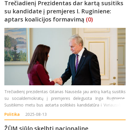
Trečiadienį Prezidentas dar kartą susitiks
su kandidate į premjeres I. Ruginiene:
aptars koalicijos formavimą
(0)
Trečiadienį prezidentas Gitanas Nausėda jau antrą kartą susitiks
su socialdemokratų į premjeres deleguota Inga Ruginiene.
Susitikimo metu bus aptarta politikės kandidatūra į Vyriausybės
vadovo postą bei koalicijos formavimo procesas. „Pokalbio
Politika
2025-08-13
metu bus aptarta jos kandidatūra į premjerės post
ŽŪM siūlo skelbti nacionalinę