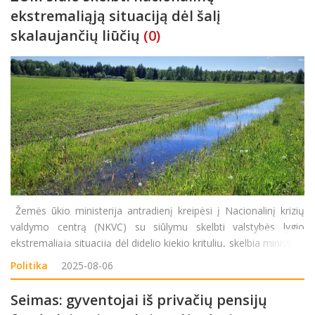
ekstremaliąją situaciją dėl šalį
skalaujančių liūčių
(0)
Žemės ūkio ministerija antradienį kreipėsi į Nacionalinį krizių
valdymo centrą (NKVC) su siūlymu skelbti valstybės lygio
ekstremaliąją situaciją dėl didelio kiekio kritulių, skelbia ministras
Ignas Hofmanas. „Dėl ilgai besitęsiančio lietingo periodo derliaus
Politika
2025-08-06
nuėmimas vėluoja. Kai kur dė
Seimas: gyventojai iš privačių pensijų