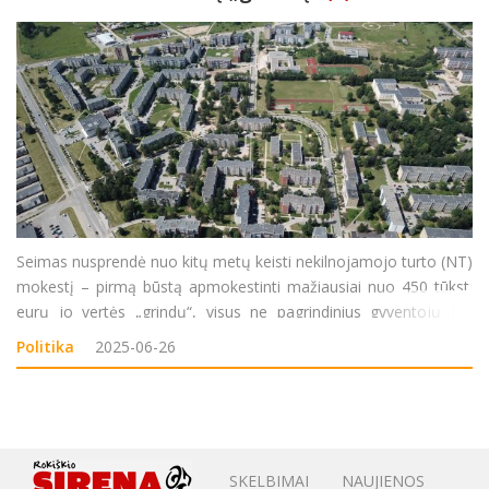
Seimas nusprendė nuo kitų metų keisti nekilnojamojo turto (NT)
mokestį – pirmą būstą apmokestinti mažiausiai nuo 450 tūkst.
eurų jo vertės „grindų“, visus ne pagrindinius gyventojų NT
objektus – nuo 50 tūkst. eurų jų bendros vertės. Šiuos
Politika
2025-06-26
Nekilnojamojo turto mokesčio
SKELBIMAI
NAUJIENOS