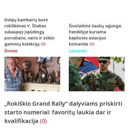
Dviejų kambarių bute
rokiškėnas V. Šliakas
Šiuolaikinė šaulių sąjunga:
sukaupęs įspūdingą
Pandėlyje kuriama
porceliano, vario ir stiklo
bepilotės aviacijos
gaminių kolekciją
(0)
komanda
(0)
Žmonės
Laisvalaikis
„Rokiškio Grand Rally“ dalyviams priskirti
starto numeriai: favoritų laukia dar ir
kvalifikacija
(0)