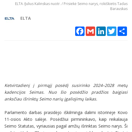
ELTA /Julius Kalinskas nuotr. / Prisiekė Seimo narys, rokiškietis Tadas
Barauskas
ELTA
Facebook
Gmail
LinkedIn
Twitter
Sh
Ketvirtadienį į pirmąjį posėdį susirinko 2024–2028 metų
kadencijos Seimas. Nuo šio posėdžio pradžios baigiasi
anksčiau išrinktų Seimo narių įgaliojimų laikas.
Parlamento darbas prasidėjo iškilminga dalimi istorinėje Kovo
11-osios Akto salėje. Posėdžiui pirmininkavo, kaip reikalauja
Seimo Statutas, vyriausias pagal amžių išrinktas Seimo narys. Ši