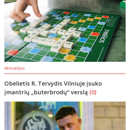
Aktualijos
Obelietis R. Tervydis Vilniuje įsuko
įmantrių „buterbrodų“ verslą
(0)