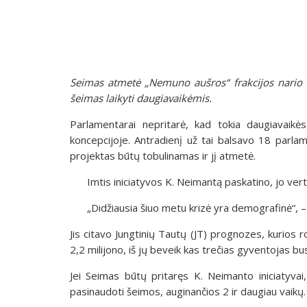
Seimas atmetė „Nemuno aušros“ frakcijos nario 
šeimas laikyti daugiavaikėmis.
Parlamentarai nepritarė, kad tokia daugiavaikė
koncepcijoje. Antradienį už tai balsavo 18 parla
projektas būtų tobulinamas ir jį atmetė.
Imtis iniciatyvos K. Neimantą paskatino, jo ve
„Didžiausia šiuo metu krizė yra demografinė“,
Jis citavo Jungtinių Tautų (JT) prognozes, kurios r
2,2 milijono, iš jų beveik kas trečias gyventojas b
Jei Seimas būtų pritaręs K. Neimanto iniciatyv
pasinaudoti šeimos, auginančios 2 ir daugiau vaikų