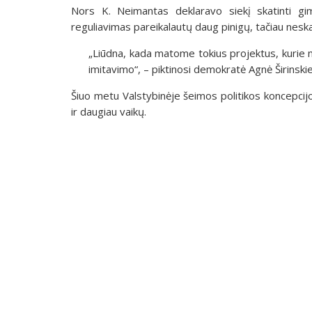
Nors K. Neimantas deklaravo siekį skatinti gi
reguliavimas pareikalautų daug pinigų, tačiau neska
„Liūdna, kada matome tokius projektus, kurie 
imitavimo“, – piktinosi demokratė Agnė Širinski
Šiuo metu Valstybinėje šeimos politikos koncepcij
ir daugiau vaikų.