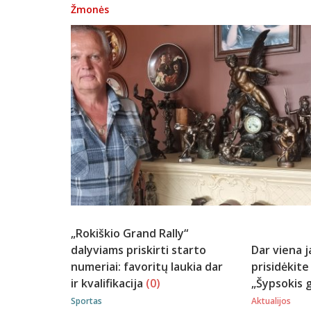
Žmonės
„Rokiškio Grand Rally“
dalyviams priskirti starto
Dar viena j
numeriai: favoritų laukia dar
prisidėkite
ir kvalifikacija
(0)
„Šypsokis g
Sportas
Aktualijos