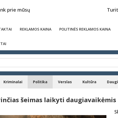
unk prie mūsų
Turi
AKTAI
REKLAMOS KAINA
POLITINĖS REKLAMOS KAINA
TAI
Kriminalai
Politika
Verslas
Kultūra
Daug
inčias šeimas laikyti daugiavaikėmis
S