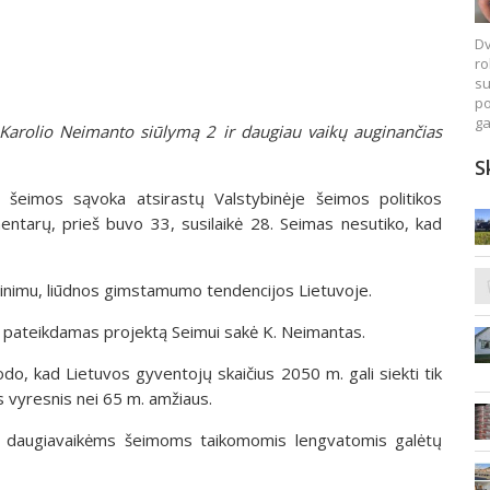
Dv
ro
su
po
ga
Karolio Neimanto siūlymą 2 ir daugiau vaikų auginančias
S
s šeimos sąvoka atsirastų Valstybinėje šeimos politikos
mentarų, prieš buvo 33, susilaikė 28. Seimas nesutiko, kad
rtinimu, liūdnos gimstamumo tendencijos Lietuvoje.
 – pateikdamas projektą Seimui sakė K. Neimantas.
odo, kad Lietuvos gyventojų skaičius 2050 m. gali siekti tik
us vyresnis nei 65 m. amžiaus.
ai, daugiavaikėms šeimoms taikomomis lengvatomis galėtų
.