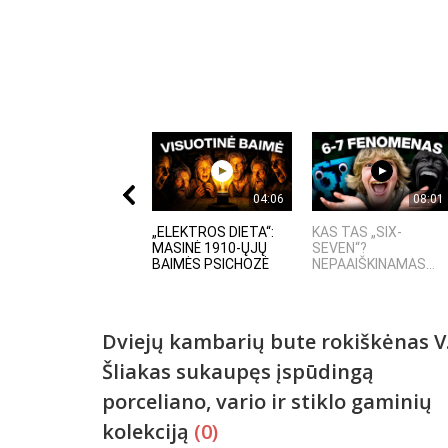
04:06
08:01
„ELEKTROS DIETA“:
KAS TAS „SIX-
MASINĖ 1910-ŲJŲ
SEVEN“?
BAIMĖS PSICHOZĖ
NEPAAIŠKINAMAS...
Dviejų kambarių bute rokiškėnas V
Šliakas sukaupęs įspūdingą
porceliano, vario ir stiklo gaminių
kolekciją
(0)