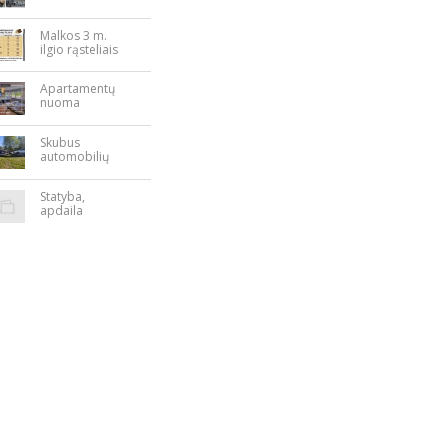
Nepriklausomy
bės aikštėje
Malkos 3 m.
ilgio rąsteliais
Apartamentų
nuoma
Rokiškyje
Skubus
automobilių
supirkimas
Statyba,
apdaila