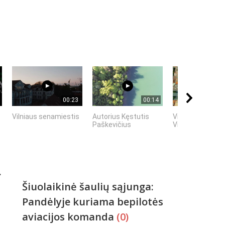
00:23
00:14
Vilniaus senamiestis
Autorius Kęstutis
Vilniaus senamie
Paškevičius
Vilniaus stogai
.
Šiuolaikinė šaulių sąjunga:
Pandėlyje kuriama bepilotės
aviacijos komanda
(0)