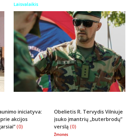
Laisvalaikis
aunimo iniciatyva:
Obelietis R. Tervydis Vilniuje
 prie akcijos
įsuko įmantrių „buterbrodų“
arsiai“
(0)
verslą
(0)
Žmonės