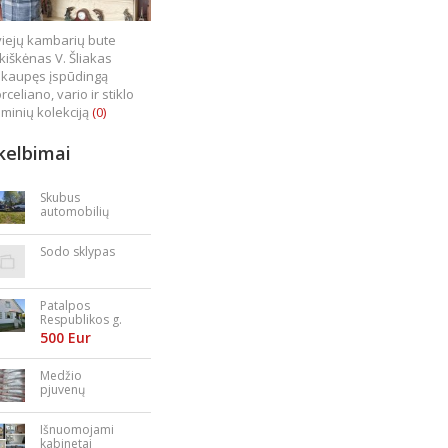
iejų kambarių bute
kiškėnas V. Šliakas
kaupęs įspūdingą
rceliano, vario ir stiklo
minių kolekciją
(0)
kelbimai
Skubus
automobilių
supirkimas
Sodo sklypas
Patalpos
Respublikos g.
23
500 Eur
Medžio
pjuvenų
granulės,
briketai
Išnuomojami
kabinetai