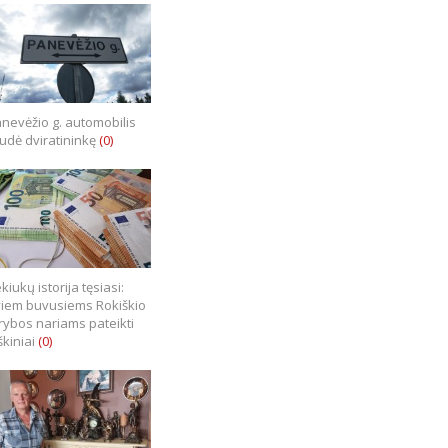
nevėžio g. automobilis
iudė dviratininkę
(0)
kiukų istorija tęsiasi:
iem buvusiems Rokiškio
rybos nariams pateikti
škiniai
(0)