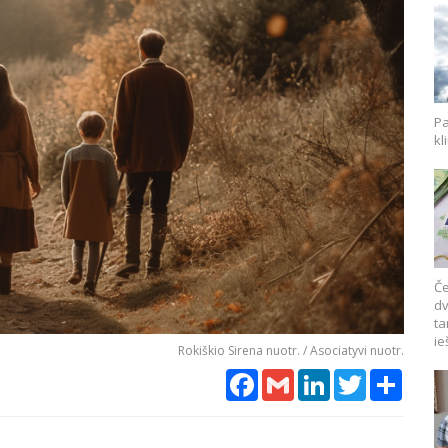
Pa
kl
Če
dv
ta
ie
Rokiškio Sirena nuotr. / Asociatyvi nuotr.
Facebook
Gmail
LinkedIn
Twitter
Share