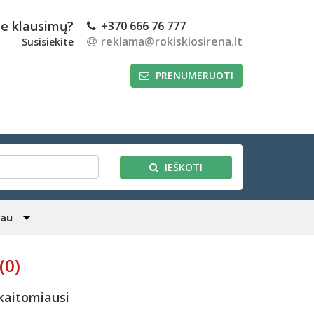
te klausimų?
+370 666 76 777
reklama@rokiskiosirena.lt
Susisiekite
PRENUMERUOTI
IEŠKOTI
iau
(0)
kaitomiausi