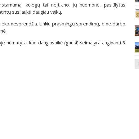
mstamumą, kolegų tai neįtikino. Jų nuomone, pasiūlytas
tintų susilaukti daugiau vaikų.
nieko nesprendžia. Linkiu prasmingų sprendimų, o ne darbo
enė.
oje numatyta, kad daugiavaikė (gausi) šeima yra auginanti 3