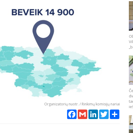
Ob
Vi
„b
Če
dv
ta
Organizatorių nuotr. / Rinkimų komisijų nariai
ie
Facebook
Gmail
LinkedIn
Twitter
Share