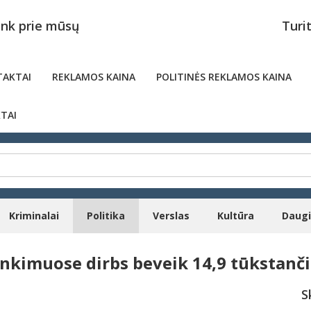
unk prie mūsų
Turi
AKTAI
REKLAMOS KAINA
POLITINĖS REKLAMOS KAINA
TAI
Kriminalai
Politika
Verslas
Kultūra
Daug
inkimuose dirbs beveik 14,9 tūkstanč
S