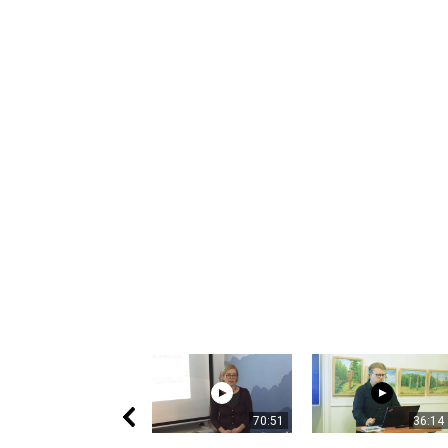
70:51
36:14