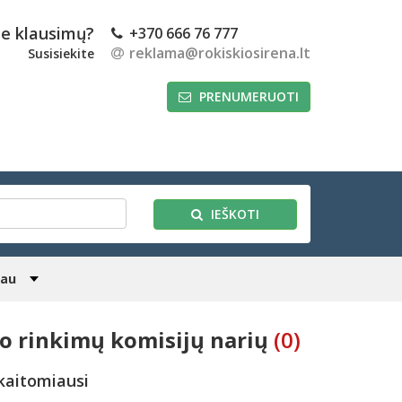
te klausimų?
+370 666 76 777
reklama@rokiskiosirena.lt
Susisiekite
PRENUMERUOTI
IEŠKOTI
iau
io rinkimų komisijų narių
(0)
kaitomiausi