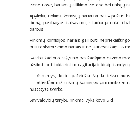
vienetuose, bausmių atlikimo vietose bei rinkėjų 
Apylinkių rinkimų komisijų nariai tai pat – prižiūri
dieną, pasibaigus balsavimui, skaičiuoja rinkėjų b
darbus.
Rinkimų komisijos nariais gali būti nepriekaištingo
būti renkami Seimo nariais ir ne jaunesni kaip 18 
Svarbu kad nuo rašytinio pasižadėjimo davimo mome
užsiimti bet kokia rinkimų agitacija ir kitaip bandyti
Asmenys, kurie pažeidžia šią kodekso nuost
atleidžiami iš rinkimų komisijos pirmininko ar 
nustatyta tvarka.
Savivaldybių tarybų rinkimai vyks kovo 5 d.