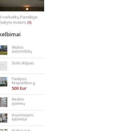
l narkotikų Pandėlyje
laikyta moteris
(0)
kelbimai
Skubus
automobilių
supirkimas
Sodo sklypas
Patalpos
Respublikos g.
23
500 Eur
Medžio
pjuvenų
granulės,
briketai
Išnuomojami
kabinetai
Nepriklausomy
bės aikštėje
Malkos 3 m.