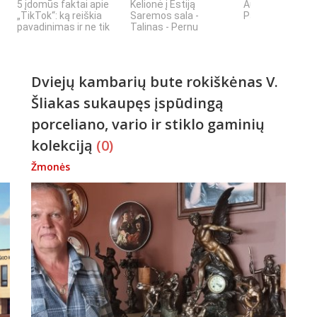
5 įdomūs faktai apie
Kelionė į Estiją
Autorius Kęstut
„TikTok“: ką reiškia
Saremos sala -
Paškevičius
pavadinimas ir ne tik
Talinas - Pernu
Dviejų kambarių bute rokiškėnas V.
Šliakas sukaupęs įspūdingą
porceliano, vario ir stiklo gaminių
kolekciją
(0)
Žmonės