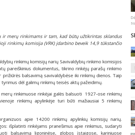
Dė
su
S
ų ir merų rinkimams ir tam, kad būtų užtikrintas sklandus
ioji rinkimų komisija (VRK) įdarbino beveik 14,9 tūkstančio
ldybių rinkimų komisijų narių Savivaldybių rinkimo komisijos
atų pareiškinius dokumentus, tikrino rinkėjų parašų rinkimo
r prižiūrės balsavimą savivaldybėse iki rinkimų dienos. Taip
r tyrimus dėl galimų rinkimų teisės aktų pažeidimų.
r merų rinkimuose rinkėjai galės balsuoti 1927-ose rinkimų
enoje rinkimų apylinkėje turi būti mažiausiai 5 rinkimų
organizuos apie 14200 rinkimų apylinkių komisijų narių.
gos: išplatinti rinkėjams pranešimus apie rinkimus, sudaryti
oti balsavimą ligoninėse, globos įstaigose, kariniuose