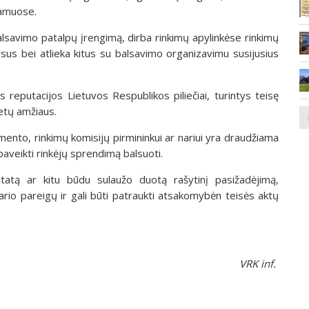
namuose.
 balsavimo patalpų įrengimą, dirba rinkimų apylinkėse rinkimų
alsus bei atlieka kitus su balsavimo organizavimu susijusius
s reputacijos Lietuvos Respublikos piliečiai, turintys teisę
metų amžiaus.
nto, rinkimų komisijų pirmininkui ar nariui yra draudžiama
 paveikti rinkėjų sprendimą balsuoti.
atą ar kitu būdu sulaužo duotą rašytinį pasižadėjimą,
nario pareigų ir gali būti patraukti atsakomybėn teisės aktų
VRK inf.