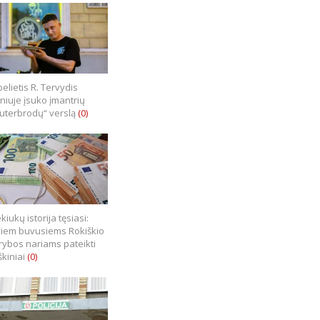
elietis R. Tervydis
lniuje įsuko įmantrių
uterbrodų“ verslą
(0)
kiukų istorija tęsiasi:
iem buvusiems Rokiškio
rybos nariams pateikti
škiniai
(0)