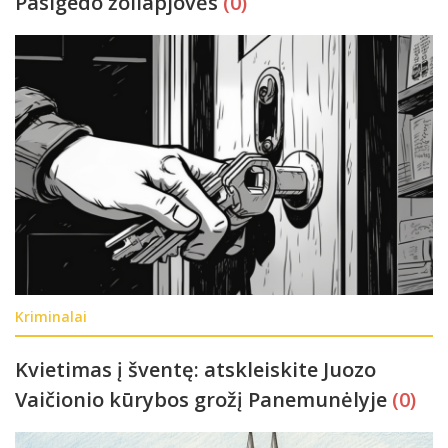
Pasigedo žoliapjovės
(0)
Kriminalai
Kvietimas į šventę: atskleiskite Juozo
Vaičionio kūrybos grožį Panemunėlyje
(0)