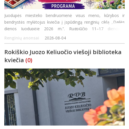
Juodupės miestelio bendruomenė visus meno, kūrybos ir
bendrystės mylėtojus kviečia į įspūdingą renginių ciklą „Dailės
dienos Juodupėje 2026 m.“. Rugpjūčio 11–17 dienomis
organizuojama turtinga programa siūlys ne tik edukacijas
Renginių anonsai
2026-08-04
šeimoms, bet ir pažintines išvykas bei ku
Rokiškio Juozo Keliuočio viešoji biblioteka
kviečia
(0)