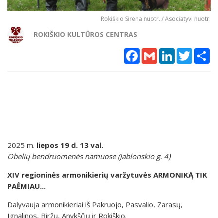
Rokiškio Sirena nuotr. / Asociatyvi nuotr.
ROKIŠKIO KULTŪROS CENTRAS
Facebook
Gmail
LinkedIn
Twitter
Sh
2025 m.
liepos 19 d. 13 val.
Obelių bendruomenės namuose (Jablonskio g. 4)
XIV regioninės armonikierių varžytuvės ARMONIKĄ TIK
PAĖMIAU...
Dalyvauja armonikieriai iš Pakruojo, Pasvalio, Zarasų,
Ignalinos, Biržų, Anykščių ir Rokiškio.