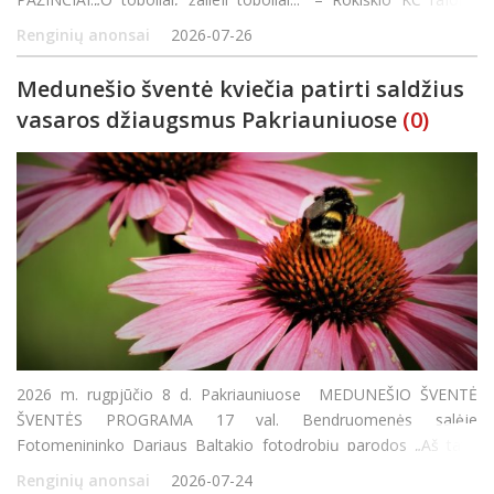
padalinio Aleksandravėlėje kapela PILENĖ.„Ger
Renginių anonsai
2026-07-26
Medunešio šventė kviečia patirti saldžius
vasaros džiaugsmus Pakriauniuose
(0)
2026 m. rugpjūčio 8 d. Pakriauniuose MEDUNEŠIO ŠVENTĖ
ŠVENTĖS PROGRAMA 17 val. Bendruomenės salėje
Fotomenininko Dariaus Baltakio fotodrobių parodos „Aš tave
matau“ atidarymas Lidijos Paršukovienės deimantinės mozaikos
Renginių anonsai
2026-07-24