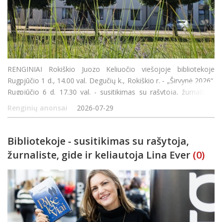
RENGINIAI Rokiškio Juozo Keliuočio viešojoje bibliotekoje
Rugpjūčio 1 d., 14.00 val. Degučių k., Rokiškio r. - „Širvynė 2026“.
Rugpjūčio 6 d. 17.30 val. - susitikimas su rašytoja, žurnaliste,
gide ir keliautoja Lina Ever. Liepa &ndash
Renginių anonsai
2026-07-29
Bibliotekoje - susitikimas su rašytoja,
žurnaliste, gide ir keliautoja Lina Ever
(0)