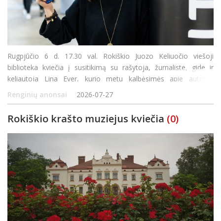
Rugpjūčio 6 d. 17.30 val. Rokiškio Juozo Keliuočio viešoji
biblioteka kviečia į susitikimą su rašytoja, žurnaliste, gide ir
keliautoja Lina Ever, kurio metu kalbėsimės apie autorės
kūrybinį kelią, keliones ir naujausią romaną „Pakeleiviai“.
Renginių anonsai
2026-07-27
„Pakeleiviai“
Rokiškio krašto muziejus kviečia
(0)