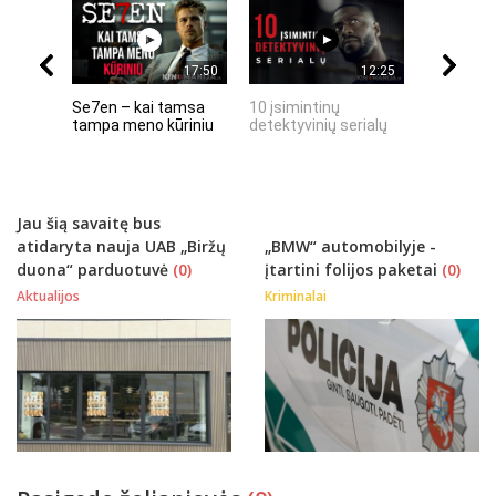
17:50
12:25
Se7en – kai tamsa
10 įsimintinų
10 įtempt
tampa meno kūriniu
detektyvinių serialų
stingdanč
istorijų
Jau šią savaitę bus
atidaryta nauja UAB „Biržų
„BMW“ automobilyje -
duona“ parduotuvė
(0)
įtartini folijos paketai
(0)
Aktualijos
Kriminalai