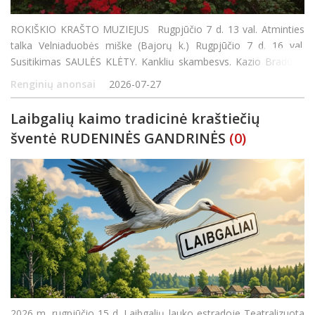
ROKIŠKIO KRAŠTO MUZIEJUS Rugpjūčio 7 d. 13 val. Atminties
talka Velniaduobės miške (Bajorų k.) Rugpjūčio 7 d. 16 val.
Susitikimas SAULĖS KLĖTY. Kanklių skambesys. Kazio Bradūno
eilės. Kūrybinės dirbtuvės šeimai ir visiems, ieškantiems kūrybos
Renginių anonsai
2026-07-27
džiaugsmo. Kvi
Laibgalių kaimo tradicinė kraštiečių
šventė RUDENINĖS GANDRINĖS
(0)
2026 m. rugpjūčio 15 d. Laibgalių lauko estradoje Teatralizuota