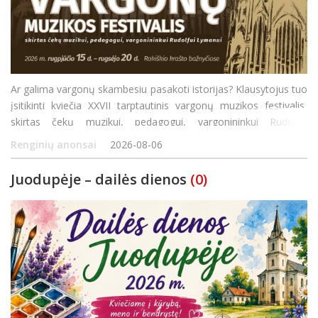
Ar galima vargonų skambesiu pasakoti istorijas? Klausytojus tuo
įsitikinti kviečia XXVII tarptautinis vargonų muzikos festivalis,
skirtas čekų muzikui, pedagogui, vargonininkui Rudolfui
Lymanui. Šiemet Rokiškio rajono bažnyčiose 27-ąjį kartą susitiks
Renginių anonsai
2026-08-06
profesionalūs atlikėjai, jauno
Juodupėje – dailės dienos
(0)