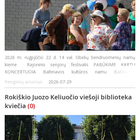
2026 m. rugpjūčio 22 d. 14 val. Obelių bendruomenių namų
kieme Rajoninis senjorų festivalis PABŪKIME KARTU
KONCERTUOJA Baltinavos kultūros namų Baltinavos
etnografinis ansamblis (Latvijos respublika) Vadovė Marija
Renginių anonsai
2026-07-29
Bukšta Rokiškio kultūros centro Rajono padalinio Obeliuose kap
Rokiškio Juozo Keliuočio viešoji biblioteka
kviečia
(0)