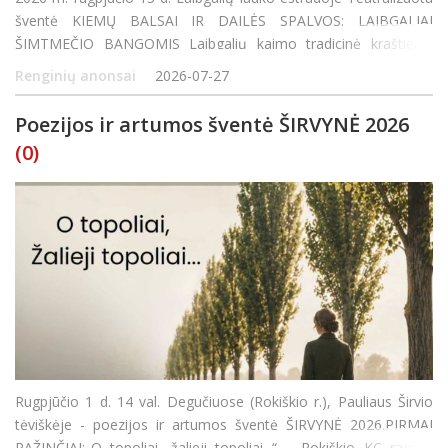
šventė KIEMŲ BALSAI IR DAILĖS SPALVOS: LAIBGALIAI
ŠIMTMEČIO BANGOMIS Laibgalių kaimo tradicinė kraštiečių
šventė RUDENINĖS GANDRINĖS ŠVENTĖS PROGRAMA 16:00
Renginių anonsai
2026-07-27
MENINĖ ERDVĖ GYVASIS RADIJO PAVEIKSLAS |
Poezijos ir artumos šventė ŠIRVYNĖ 2026
(0)
Rugpjūčio 1 d. 14 val. Degučiuose (Rokiškio r.), Pauliaus Širvio
tėviškėje - poezijos ir artumos šventė ŠIRVYNĖ 2026.PIRMAI
PAŽINČIAI:„O topoliai, žalieji topoliai...“ – Rokiškio KC rajono