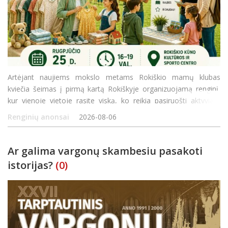
Artėjant naujiems mokslo metams Rokiškio mamų klubas
kviečia šeimas į pirmą kartą Rokiškyje organizuojamą renginį,
kur vienoje vietoje rasite viską, ko reikia pasiruošti aktyviam
rudeniui! Rugpjūčio 25 d. (antradienį) 16.00–19.00 val. Rokiškio
Renginių anonsai
2026-08-06
kūno kultū
Ar galima vargonų skambesiu pasakoti
istorijas?
(0)