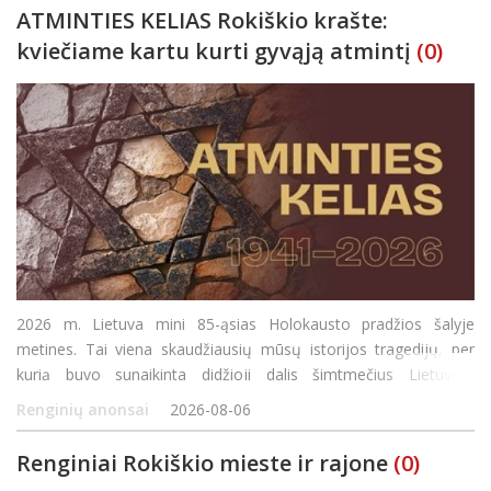
ATMINTIES KELIAS Rokiškio krašte:
kviečiame kartu kurti gyvąją atmintį
(0)
2026 m. Lietuva mini 85-ąsias Holokausto pradžios šalyje
metines. Tai viena skaudžiausių mūsų istorijos tragedijų, per
kurią buvo sunaikinta didžioji dalis šimtmečius Lietuvoje
gyvenusių žydų bendruomenių. Skirtingai nei daugelyje Europos
Renginių anonsai
2026-08-06
šalių, Lietuvoje Holokaustas vyko čia p
Renginiai Rokiškio mieste ir rajone
(0)