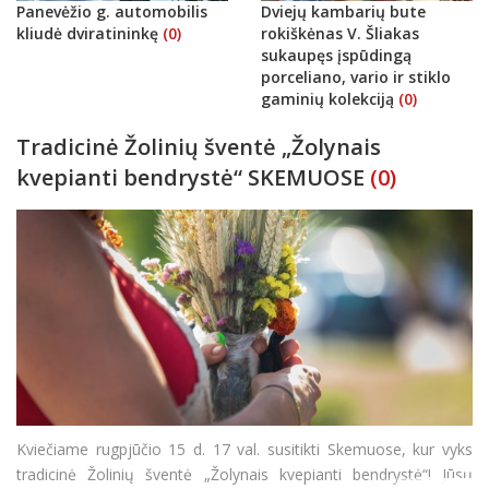
Panevėžio g. automobilis
Dviejų kambarių bute
kliudė dviratininkę
(0)
rokiškėnas V. Šliakas
sukaupęs įspūdingą
porceliano, vario ir stiklo
gaminių kolekciją
(0)
Tradicinė Žolinių šventė „Žolynais
kvepianti bendrystė“ SKEMUOSE
(0)
Kviečiame rugpjūčio 15 d. 17 val. susitikti Skemuose, kur vyks
tradicinė Žolinių šventė „Žolynais kvepianti bendrystė“! Jūsų