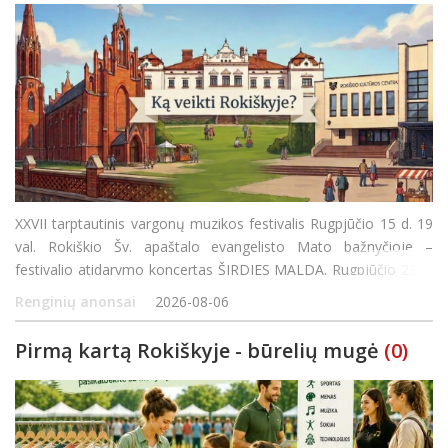
XXVII tarptautinis vargonų muzikos festivalis Rugpjūčio 15 d. 19
val. Rokiškio Šv. apaštalo evangelisto Mato bažnyčioje –
festivalio atidarymo koncertas ŠIRDIES MALDA. Rugpjūčio 23 d.
12 val. Žiobiškio Šv. arkangelo Mykolo bažnyčioje – koncerta
Renginių anonsai
2026-08-06
Pirmą kartą Rokiškyje - būrelių mugė
(0)