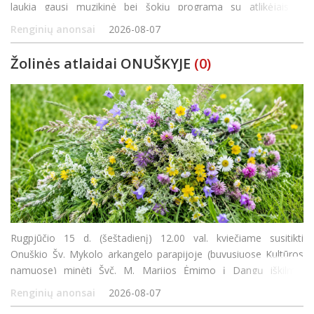
laukia gausi muzikinė bei šokių programa su atlikėjais iš
Panevėžio rajono bei Rokiškio, bendro žolynų paveikslo kūrimas
Renginių anonsai
2026-08-07
ir jaukios va
Žolinės atlaidai ONUŠKYJE
(0)
Rugpjūčio 15 d. (šeštadienį) 12.00 val. kviečiame susitikti
Onuškio Šv. Mykolo arkangelo parapijoje (buvusiuose Kultūros
namuose) minėti Švč. M. Marijos Ėmimo į Dangų iškilmę.
Šventės metu bus aukojamos Šv. Mišios, laiminamas metų derli
Renginių anonsai
2026-08-07