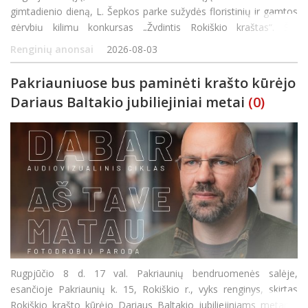
gimtadienio dieną, L. Šepkos parke sužydės floristinių ir gamtos
gėrybių kilimų konkursas „Žydintis Rokiškio kraštas“. Šio
konkurso tikslas – ne tik pasigrožėti gamtos dovano
Renginių anonsai
2026-08-03
Pakriauniuose bus paminėti krašto kūrėjo
Dariaus Baltakio jubiliejiniai metai
(0)
Rugpjūčio 8 d. 17 val. Pakriaunių bendruomenės salėje,
esančioje Pakriaunių k. 15, Rokiškio r., vyks renginys, skirtas
Rokiškio krašto kūrėjo Dariaus Baltakio jubiliejiniams metams