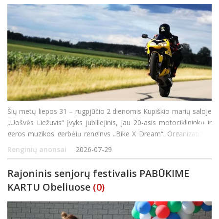
Šių metų liepos 31 – rugpjūčio 2 dienomis Kupiškio marių saloje
„Uošvės Liežuvis“ įvyks jubiliejinis, jau 20-asis motociklininkų ir
geros muzikos gerbėjų renginys „Bike X Dream“. Organizatoriai
žada trankų, pramogų bei adrenalino kupiną savaitgalį,
Renginių anonsai
2026-07-29
Rajoninis senjorų festivalis PABŪKIME
KARTU Obeliuose
(0)