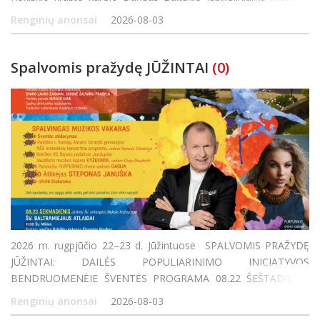
paminėti. Susirinkusieji galės išvysti audiovizualinio ciklo „Dabar“
Renginių anonsai
2026-08-03
fotodrobi
Spalvomis pražydę JŪŽINTAI
(0)
2026 m. rugpjūčio 22–23 d. Jūžintuose SPALVOMIS PRAŽYDĘ
JŪŽINTAI: DAILĖS POPULIARINIMO INICIATYVOS
BENDRUOMENĖJE ŠVENTĖS PROGRAMA 08.22 ŠEŠTADIENIS
Jūžinto ežero paplūdimyje SPALVINGA JUDESIO IR AZARTO
Renginių anonsai
2026-08-03
ERDVĖ 8:00–12:00 Žvejybos varžybos Išankstinė r