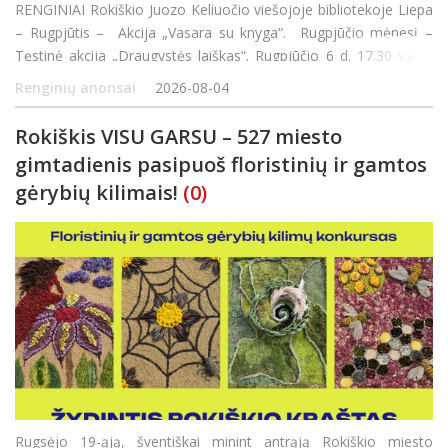
RENGINIAI Rokiškio Juozo Keliuočio viešojoje bibliotekoje Liepa
– Rugpjūtis – Akcija „Vasara su knyga“. Rugpjūčio mėnesį –
Tęstinė akcija „Draugystės laiškas“. Rugpjūčio 6 d. 17.30 val. –
susitikimas su rašyt
Renginių anonsai
2026-08-04
Rokiškis VISU GARSU – 527 miesto
gimtadienis pasipuoš floristinių ir gamtos
gėrybių kilimais!
(0)
Rugsėjo 19-ąją, šventiškai minint antrąją Rokiškio miesto