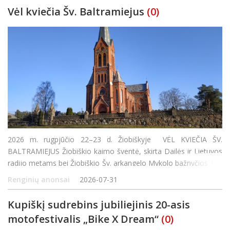
Vėl kviečia Šv. Baltramiejus
(0)
2026 m. rugpjūčio 22–23 d. Žiobiškyje VĖL KVIEČIA ŠV.
BALTRAMIEJUS Žiobiškio kaimo šventė, skirta Dailės ir Lietuvos
radijo metams bei Žiobiškio Šv. arkangelo Mykolo bažnyčios 115
metų sukakčiai paminėti Rugpjūčio 22 d. Buvusioje klebonijoje
Renginių anonsai
2026-07-31
Kupiškį sudrebins jubiliejinis 20-asis
motofestivalis „Bike X Dream“
(0)