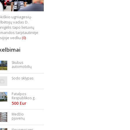
kiškio ugniagesių-
lbėtojų vadas D.
nigėlis tapo lietuvių
mandos tarptautinėje
sijoje vedliu
(0)
kelbimai
Skubus
automobilių
supirkimas
Sodo sklypas
Patalpos
Respublikos g.
23
500 Eur
Medžio
pjuvenų
granulės,
briketai
Išnuomojami