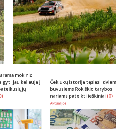
parama mokinio
igyti jau keliauja į
Čekiukų istorija tęsiasi: dviem
ateikusiųjų
buvusiems Rokiškio tarybos
0)
nariams pateikti ieškiniai
(0)
Aktualijos