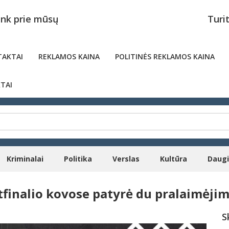
unk prie mūsų
Turi
AKTAI
REKLAMOS KAINA
POLITINĖS REKLAMOS KAINA
TAI
Kriminalai
Politika
Verslas
Kultūra
Daug
rtfinalio kovose patyrė du pralaimėji
S