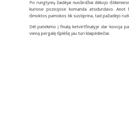
Po rungtynių žaidėjai nuoširdžiai dėkojo ištikimi
kuriose pozicijose komanda atsidurdavo. Anot le
išmoktos pamokos tik sustiprina, tad pažadėjo rude
Dėl patekimo į finalą ketvirtfinalyje dar kovoja p
vieną pergalę išplėšę jau turi klaipėdiečiai.