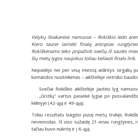
Velykų išvakarėse namuose – Rokiškio ledo areno
Kiero taurei laimėti finalą antrąsias rungtyne
Rokiškėnams teko pripažinti svečių iš saulės mies
šių metų lygos naujokus toliau keliauti finalo link.
Nepadėjo nei per visą miestą aidintys sirgalių 
komandos nusiteikimas – aikštelėje netrūko baudos
Svečiai Rokiškio aikštelėje jautėsi lyg namuos
„Grizlių“ vartus pasiekė lygiai po pusvalandži
kėlinyje (42-ąją ir 49-ąją).
Tokiu rezultatu baigėsi pusę metų trukęs Rokišk
nevienodas. Iš viso sužaidę 21-erias rungtynes, rok
tačiau buvo nukritę ir į 6-ąją.