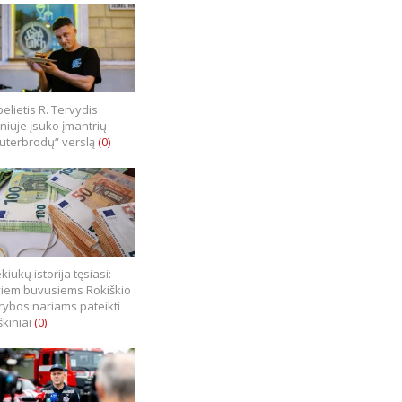
elietis R. Tervydis
lniuje įsuko įmantrių
uterbrodų“ verslą
(0)
kiukų istorija tęsiasi:
iem buvusiems Rokiškio
rybos nariams pateikti
škiniai
(0)