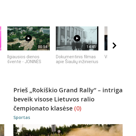
00:54
14:45
Ilgiausios dienos
Dokumentinis filmas
Vilniaus senami
šventė - JONINĖS
apie Šiaulių inžinierius
Prieš „Rokiškio Grand Rally“ – intriga
beveik visose Lietuvos ralio
čempionato klasėse
(0)
Sportas