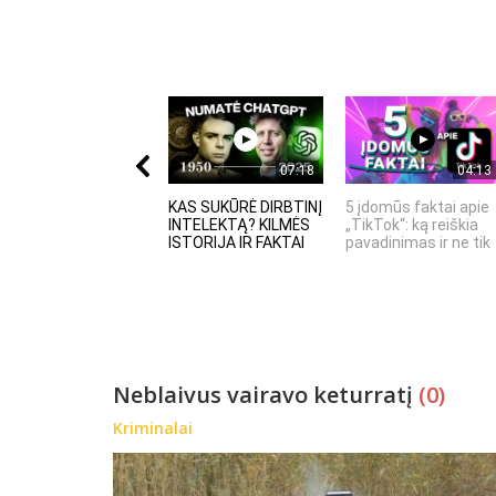
07:18
04:13
KAS SUKŪRĖ DIRBTINĮ
5 įdomūs faktai apie
INTELEKTĄ? KILMĖS
„TikTok“: ką reiškia
ISTORIJA IR FAKTAI
pavadinimas ir ne tik
Neblaivus vairavo keturratį
(0)
Kriminalai