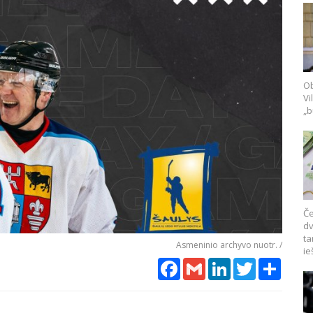
Ob
Vi
„b
Če
dv
ta
Asmeninio archyvo nuotr. /
ie
Facebook
Gmail
LinkedIn
Twitter
Share