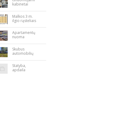
kabinetai
Nepriklausomy
bės aikštėje
Malkos 3 m.
ilgio rąsteliais
Apartamentų
nuoma
Rokiškyje
Skubus
automobilių
supirkimas
Statyba,
apdaila