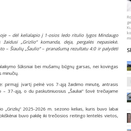
Ro
ge
Ku
ko
je – dėl kelialapio į 1-osios ledo ritulio lygos Mindaugo
mi
s žaidusi „Grizlio“ komanda, deja, pergalės nepasiekė.
to – Šiaulių „Šaulio“ – pranašumą rezultatu 4:0 ir palydėti
S
palaikymo šūksniai bei mušamų būgnų garsas, nei kovingas
 minučių.
e: pirmąjį įvartį pelnė vos 7-ąją žaidimo minutę, antrasis
o – 37-ąją, o du paskutiniuosius „Šauliai“ šovė trečiajame
io „Grizlių“ 2025-2026 m. sezono kelias, kuris buvo labai
iškėnai buvo pakilę iki trečiosios reitingo lentelės vietos,