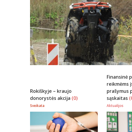
Finansinė 
reikmėms įs
Rokiškyje – kraujo
prašymus p
donorystės akcija
(0)
sąskaitas
(
Sveikata
Aktualijos