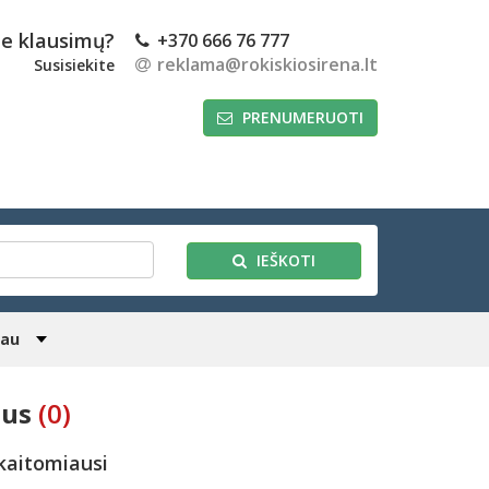
te klausimų?
+370 666 76 777
reklama@rokiskiosirena.lt
Susisiekite
PRENUMERUOTI
IEŠKOTI
iau
mus
(0)
kaitomiausi