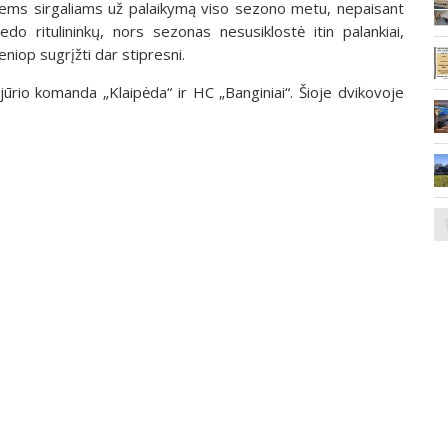
esiems sirgaliams už palaikymą viso sezono metu, nepaisant
do ritulininkų, nors sezonas nesusiklostė itin palankiai,
niop sugrįžti dar stipresni.
ajūrio komanda „Klaipėda“ ir HC „Banginiai“. Šioje dvikovoje