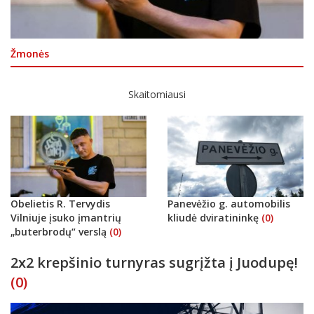
Žmonės
Skaitomiausi
Obelietis R. Tervydis
Panevėžio g. automobilis
Vilniuje įsuko įmantrių
kliudė dviratininkę
(0)
„buterbrodų“ verslą
(0)
2x2 krepšinio turnyras sugrįžta į Juodupę!
(0)