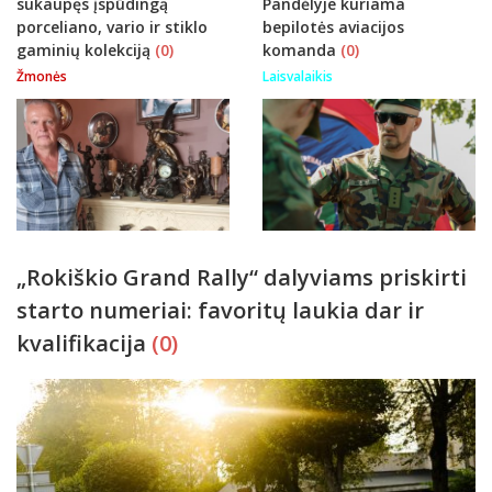
sukaupęs įspūdingą
Pandėlyje kuriama
porceliano, vario ir stiklo
bepilotės aviacijos
gaminių kolekciją
(0)
komanda
(0)
Žmonės
Laisvalaikis
„Rokiškio Grand Rally“ dalyviams priskirti
starto numeriai: favoritų laukia dar ir
kvalifikacija
(0)