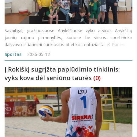
Savaitgalį gražiuosiuose Anykščiuose vyko atviros Anykščių
jaunių rajono pirmenybės, kuriose be vietos sportininkų
dalyvavo ir jaunieji sunkiosios atletikos entuziastai iš Panevėžio
bei Rokiškio. Kovoms rokiškėnus paruošė Rokiškio Kūno
Sportas
2026-05-12
kultūros ir spo
Į Rokiškį sugrįžta paplūdimio tinklinis:
vyks kova dėl seniūno taurės
(0)