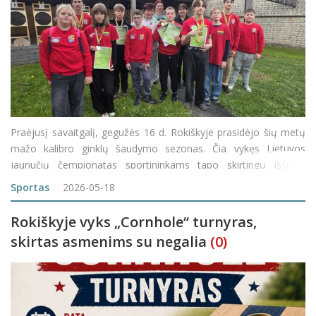
Praėjusį savaitgalį, gegužės 16 d. Rokiškyje prasidėjo šių metų
mažo kalibro ginklų šaudymo sezonas. Čia vykęs Lietuvos
jaunučių čempionatas sportininkams tapo skirtingų iššūkių
arena: vieniems tai buvo patys pirmieji žingsniai oficialiuose
Sportas
2026-05-18
rezultatų protokoluose,
Rokiškyje vyks „Cornhole“ turnyras,
skirtas asmenims su negalia
(0)