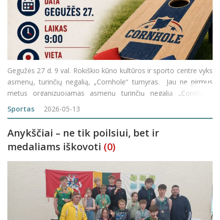
Gegužės 27 d. 9 val. Rokiškio kūno kultūros ir sporto centre vyks
asmenų, turinčių negalią, „Cornhole“ turnyras. Jau ne pirmus
metus organizuojamas asmenų turinčių negalią „Cornhole“
turnyras suburia bendruomenę, geras emocijas ir aktyvų
Sportas
2026-05-13
laisvalaikį mėgsta
Anykščiai – ne tik poilsiui, bet ir
medaliams iškovoti
(0)