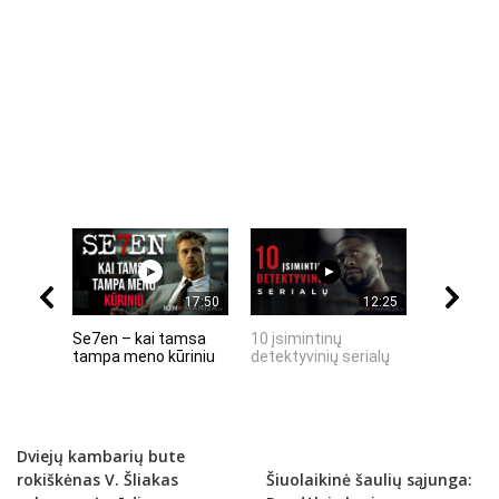
17:50
12:25
Se7en – kai tamsa
10 įsimintinų
10 įtempt
tampa meno kūriniu
detektyvinių serialų
stingdanč
istorijų
Dviejų kambarių bute
rokiškėnas V. Šliakas
Šiuolaikinė šaulių sąjunga: