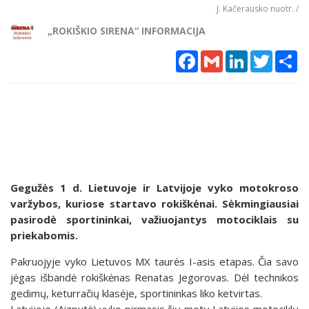
J. Kačerausko nuotr. /
„ROKIŠKIO SIRENA“ INFORMACIJA
Facebook
Gmail
LinkedIn
Twitter
Sh
Gegužės 1 d. Lietuvoje ir Latvijoje vyko motokroso
varžybos, kuriose startavo rokiškėnai. Sėkmingiausiai
pasirodė sportininkai, važiuojantys motociklais su
priekabomis.
Pakruojyje vyko Lietuvos MX taurės I-asis etapas. Čia savo
jėgas išbandė rokiškėnas Renatas Jegorovas. Dėl technikos
gedimų, keturračių klasėje, sportininkas liko ketvirtas.
Latvijoje (Aizputė) vyko pirmasis šių metų Latvijos motociklų