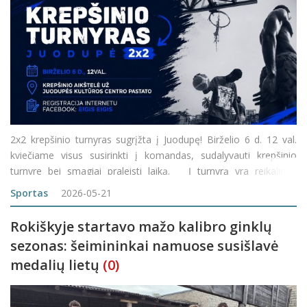
2x2 krepšinio turnyras sugrįžta į Juodupę! Birželio 6 d. 12 val.
kviečiame visus susirinkti į komandas, sudalyvauti krepšinio
turnyre bei smagiai praleisti laiką. Į turnyrą yra reikalinga
išankstinė komandų registracija, kurią galėsite rasti šioje
Sportas
2026-05-21
nuorodoje:
Rokiškyje startavo mažo kalibro ginklų
sezonas: šeimininkai namuose susišlavė
medalių lietų
(0)