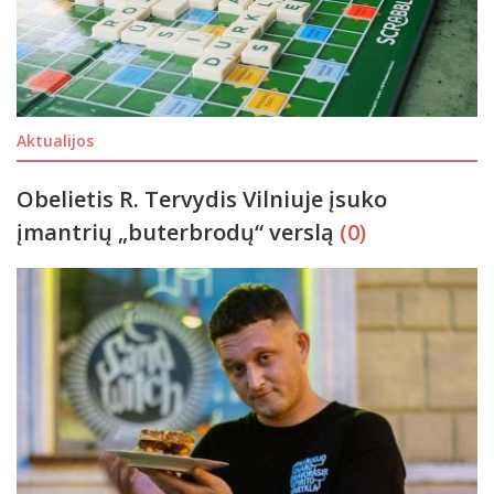
Aktualijos
Obelietis R. Tervydis Vilniuje įsuko
įmantrių „buterbrodų“ verslą
(0)