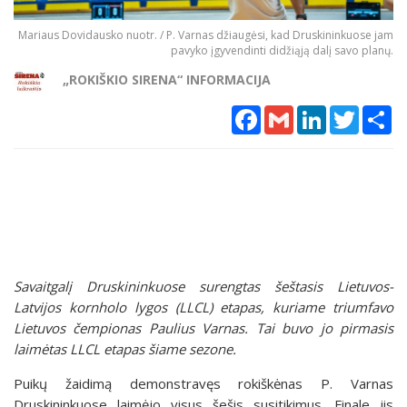
Mariaus Dovidausko nuotr. / P. Varnas džiaugėsi, kad Druskininkuose jam
pavyko įgyvendinti didžiąją dalį savo planų.
„ROKIŠKIO SIRENA“ INFORMACIJA
Facebook
Gmail
LinkedIn
Twitter
Sh
Savaitgalį Druskininkuose surengtas šeštasis Lietuvos-
Latvijos kornholo lygos (LLCL) etapas, kuriame triumfavo
Lietuvos čempionas Paulius Varnas. Tai buvo jo pirmasis
laimėtas LLCL etapas šiame sezone.
Puikų žaidimą demonstravęs rokiškėnas P. Varnas
Druskininkuose laimėjo visus šešis susitikimus. Finale jis