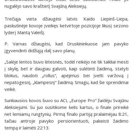
nugalėjo savo kraštietį Svajūną Aleksiejų.
Trečiąja vieta džiaugėsi latvis Kaido Liepinš-Liepa,
paskutinėje kovoje įveikęs ketvirtoje pozicijoje likusį sezono
lyderį Mantą Valeišį.
P. Varnas džiaugėsi, kad Druskininkuose jam pavyko
įgyvendinti didžiąją dalį savo planų.
„Salėje lentos buvo lėtesnės, todėl reikėjo ne tik taikliai mesti
į skylę, bet ir daugiau galvoti, kaip sulėtinti žaidimą, statyti
blokus, naudoti „rollus“, apėjimus bei įvelti varžovą į
nepatogesnį, „klampesnį“ žaidimą. Smagu, kad šie sprendimai
veikė.
Sunkiausios kovos buvo su ACL „Europe Pro“ žaidėju Svajūnu
Aleksiejumi. Su juo susitikome kelis kartus, o finale prireikė
net lemiamų rungtynių. Pirmą finalo partiją pralaimėjau 8:21,
tačiau antroje pavyko persiorientuoti, pakeisti žaidimo
tempą ir laimėti 22:13.