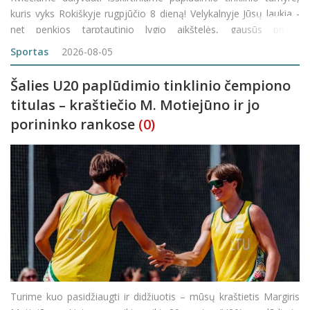
kuris vyks Rokiškyje rugpjūčio 8 dieną! Velykalnyje Jūsų laukia -
net penkios tarptautinio lygio aikštelės, gausūs prizai,
gražiausios nuotraukos bei video reportažai, įvairios pramogos
Sportas
2026-08-05
ir ypatinga nuotaika!
Šalies U20 paplūdimio tinklinio čempiono
titulas – kraštiečio M. Motiejūno ir jo
porininko rankose
(0)
Turime kuo pasidžiaugti ir didžiuotis – mūsų kraštietis Margiris