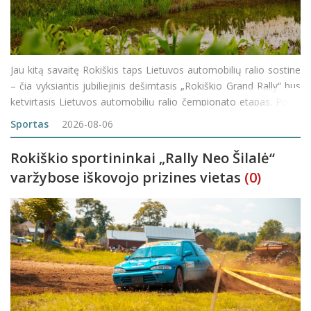
Jau kitą savaitę Rokiškis taps Lietuvos automobilių ralio sostine
– čia vyksiantis jubiliejinis dešimtasis „Rokiškio Grand Rally“ bus
ketvirtasis Lietuvos automobilių ralio čempionato etapas. Po jo
sportininkų dar lauks du sezono finišą vainikuosiantys e
Sportas
2026-08-06
Rokiškio sportininkai „Rally Neo Šilalė“
varžybose iškovojo prizines vietas
(0)