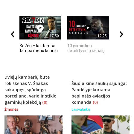
17:50
12:25
Se7en – kai tamsa
10 įsimintinų
10 įtempt
tampa meno kūriniu
detektyvinių serialų
stingdanč
istorijų
Dviejų kambarių bute
rokiškėnas V. Šliakas
Šiuolaikinė šaulių sąjunga:
sukaupęs įspūdingą
Pandėlyje kuriama
porceliano, vario ir stiklo
bepilotės aviacijos
gaminių kolekciją
(0)
komanda
(0)
Žmonės
Laisvalaikis