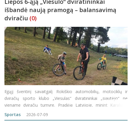
Liepos 6-ąją „Viesulo“ dviratininkai
išbandė naują pramogą – balansavimą
dviračiu
(0)
Ilgąjį šventinį savaitgalį Rokiškio automobilių, motociklų ir
dviračių sporto klubo „Viesulas“ dviratininkai „siautėjo“ ne
viename dviračių turnyre. Pradėję Latvijoje, minint Karaliaus
Mindaugo karūnavimo dieną (liepos 6-ąją) rinkosi prie Moškėnų
Sportas
2026-07-09
piliakal