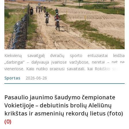
Kiekvieną savaitgalį dviračių sporto entuziastai leidžia
„darbingai“ – dalyvauja įvairiose varžybose, neretai – net ne
vieneriose. Kaip nutiko praėjusį savaitgalį, kai Rokiškio sporto
klubo „Viesulas“ sportininkai jėgas atidavė kovodami Latvijos
Sportas
2026-06-26
„Vals
Pasaulio jaunimo šaudymo čempionate
Vokietijoje – debiutinis brolių Aleliūnų
krikštas ir asmeninių rekordų lietus (foto)
(0)