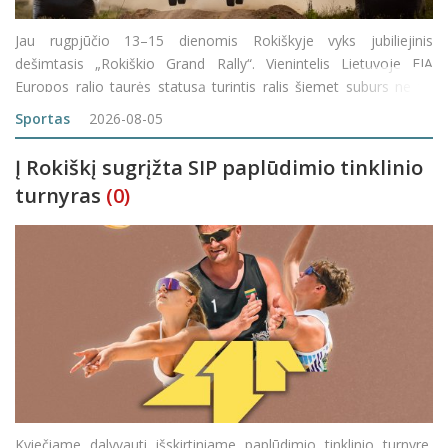
Jau rugpjūčio 13–15 dienomis Rokiškyje vyks jubiliejinis
dešimtasis „Rokiškio Grand Rally“. Vienintelis Lietuvoje FIA
Europos ralio taurės statusą turintis ralis šiemet suburs ne tik
stipriausius Lietuvos, bet ir užsienio ekipažus. Per tris dienas
Sportas
2026-08-05
sporti
Į Rokiškį sugrįžta SIP paplūdimio tinklinio
turnyras
(0)
Kviečiame dalyvauti išskirtiniame paplūdimio tinklinio turnyre,