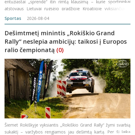
entuziastai „sprendė“ itin rimtą klausimą – kurie sportininkai
atstovaus Lietuvai rugsėjo pradžioje Kroatijoje vyksiančiame
pasaulio „Cornhole“ čempionate (WCO). Po sezono kovų
Sportas
2026-08-04
rezultatų vertinimų paai
Dešimtmetį minintis „Rokiškio Grand
Rally“ neslepia ambicijų: taikosi į Europos
ralio čempionatą
(0)
Šiemet Rokiškyje vyksiantis „Rokiškio Grand Rally“ žymi svarbią
sukaktį – varžybos rengiamos jau dešimtą kartą. Per šį laiką