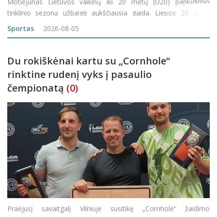
Motiejūnas Lietuvos vaikinų iki 20 metų (U20) paplūdimio
tinklinio sezoną užbaigė aukščiausia gaida. Liepos 29 dieną
„VolleyART Arenos“ aikštyne įvyko lemiamas, finalinis Lietuvos
Sportas
2026-08-05
U20 paplūdimio
Du rokiškėnai kartu su „Cornhole“
rinktine rudenį vyks į pasaulio
čempionatą
(0)
Praėjusį savaitgalį Vilniuje susitikę „Cornhole“ žaidimo