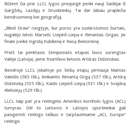
Būtent čia prie LLCL lygos prisijungė penki nauji žaidėjai iš
Gargždų, Lazdijų ir Druskininkų. Tai dar labiau praplečia
bendruomenę bei geografiją.
„Blind Draw“ rungtyje, kur poros yra suskirstomos burtais,
nugalėjo latvis Marsels LIepinš-Liepa ir Rimantas Grigas. Jie
finale įveikė Ingridą Kubilienę ir Rasą Beinorienę.
Prieš tai penktasis čempionato etapas buvo surengtas
Valėje (Latvija). Jame triumfavo lietuvis Artūras Didzinskas.
Bendroje LLCL įskaitoje po šešių etapų pirmauja Mantas
Valeišis (583 tšk.), lenkiantis Rimantą Grigą (537 tšk.), Artūrą
Didzinską (535 tšk.), Kaido Liepinš-Liepą (531 tšk.) ir Svajūną
Aleksiejų (529 tšk.).
LLCL taip pat yra reitinginis Amerikos kornholo lygos (ACL)
turnyras. Dėl to Lietuvos ir Latvijos sportininkai gali
pasigerinti reitingo taškus ir tarptautiniame „ACL Europe“
reitinge.