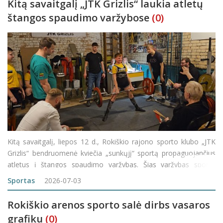
Kitą savaitgalį „JTK Grizlis“ laukia atletų
štangos spaudimo varžybose
(0)
Kitą savaitgalį, liepos 12 d., Rokiškio rajono sporto klubo „JTK
Grizlis“ bendruomenė kviečia „sunkųjį“ sportą propaguojančius
atletus į štangos spaudimo varžybas. Šias varžybas sporto
klubas retsykiais derindavo kartu su kitais liepos 6-osios šve
Sportas
2026-07-03
Rokiškio arenos sporto salė dirbs vasaros
grafiku
(0)