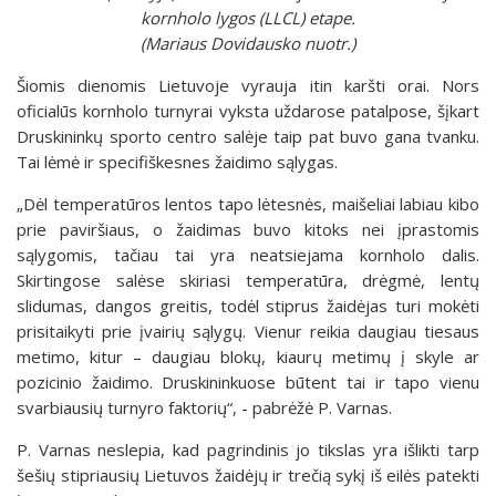
kornholo lygos (LLCL) etape.
(Mariaus Dovidausko nuotr.)
Šiomis dienomis Lietuvoje vyrauja itin karšti orai. Nors
oficialūs kornholo turnyrai vyksta uždarose patalpose, šįkart
Druskininkų sporto centro salėje taip pat buvo gana tvanku.
Tai lėmė ir specifiškesnes žaidimo sąlygas.
„Dėl temperatūros lentos tapo lėtesnės, maišeliai labiau kibo
prie paviršiaus, o žaidimas buvo kitoks nei įprastomis
sąlygomis, tačiau tai yra neatsiejama kornholo dalis.
Skirtingose salėse skiriasi temperatūra, drėgmė, lentų
slidumas, dangos greitis, todėl stiprus žaidėjas turi mokėti
prisitaikyti prie įvairių sąlygų. Vienur reikia daugiau tiesaus
metimo, kitur – daugiau blokų, kiaurų metimų į skyle ar
pozicinio žaidimo. Druskininkuose būtent tai ir tapo vienu
svarbiausių turnyro faktorių“, - pabrėžė P. Varnas.
P. Varnas neslepia, kad pagrindinis jo tikslas yra išlikti tarp
šešių stipriausių Lietuvos žaidėjų ir trečią sykį iš eilės patekti