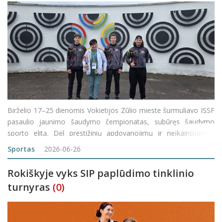
Birželio 17–25 dienomis Vokietijos Zūlio mieste šurmuliavo ISSF
pasaulio jaunimo šaudymo čempionatas, subūręs šaudymo
sporto elitą. Dėl prestižinių apdovanojimų ir neįkainojamos
patirties čia kovojo daugiau nei 808 šauliai iš 66 pasaulio
Sportas
2026-06-26
valstybių. Kiekvienas
Rokiškyje vyks SIP paplūdimo tinklinio
turnyras
(0)