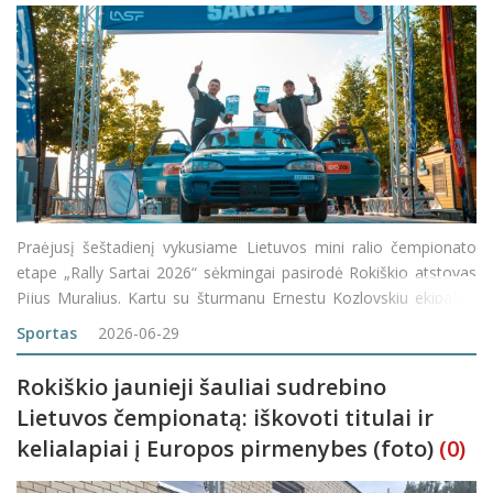
Praėjusį šeštadienį vykusiame Lietuvos mini ralio čempionato
etape „Rally Sartai 2026“ sėkmingai pasirodė Rokiškio atstovas
Pijus Muralius. Kartu su šturmanu Ernestu Kozlovskiu ekipažas
pasiekė puikių rezultatų ir pirmą kartą karjeroje iškovojo pergalę
Sportas
2026-06-29
Rokiškio jaunieji šauliai sudrebino
Lietuvos čempionatą: iškovoti titulai ir
kelialapiai į Europos pirmenybes (foto)
(0)