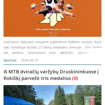
Kviečiame dalyvauti naujame paplūdimio tinklinio turnyre, kuris
vyks Rokiškyje birželio 27 dieną Velykalnio arenoje! Jūsų laukia
net penkios tarptautinio lygio aikštelės, gausūs prizai,
gražiausios nuotraukos bei video reportažai, įvairios pramogos
Sportas
2026-06-25
ir ypatinga nuotaika!
Iš MTB dviračių varžybų Druskininkuose į
Rokiškį parvežė tris medalius
(0)