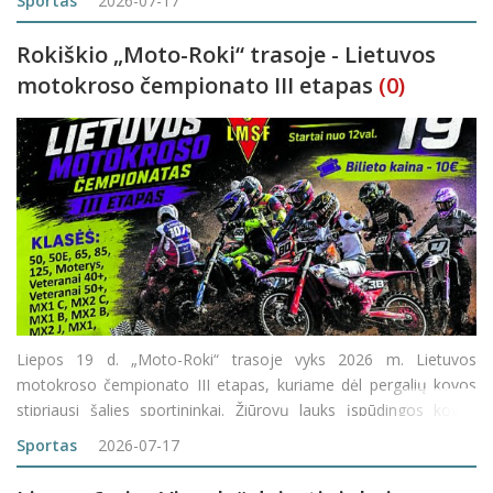
Sportas
2026-07-17
rajone, k
Rokiškio „Moto-Roki“ trasoje - Lietuvos
motokroso čempionato III etapas
(0)
Liepos 19 d. „Moto-Roki“ trasoje vyks 2026 m. Lietuvos
motokroso čempionato III etapas, kuriame dėl pergalių kovos
stipriausi šalies sportininkai. Žiūrovų lauks įspūdingos kovos
trasoje, greitis, adrenalinas ir nenuspėjami finišai. Varžybose
Sportas
2026-07-17
dalyvaus įvairių amžiaus grupių