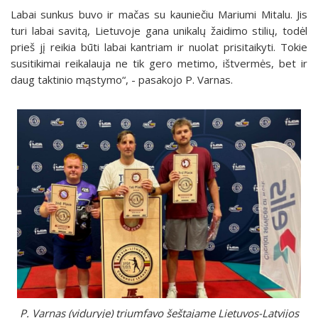
Labai sunkus buvo ir mačas su kauniečiu Mariumi Mitalu. Jis
turi labai savitą, Lietuvoje gana unikalų žaidimo stilių, todėl
prieš jį reikia būti labai kantriam ir nuolat prisitaikyti. Tokie
susitikimai reikalauja ne tik gero metimo, ištvermės, bet ir
daug taktinio mąstymo“, - pasakojo P. Varnas.
P. Varnas (viduryje) triumfavo šeštajame Lietuvos-Latvijos