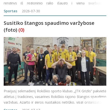
renginys iš regioninio ralio išaugo į vieną svarbiausių
automobilių sporto įvykių Lietuvoje. Pradėjęs savo i
Sportas
2026-07-30
Susitiko štangos spaudimo varžybose
(foto)
(0)
Praėjusį sekmadienį Rokiškio sporto klubas „JTK Grizlis“ pakvietė
atletus į tradicines, vasarines Rokiškio rajono štangos spaudimo
varžybas. Azarto ir geros nuotaikos netrūko, visgi organizatoriai
atsidūsta pasigedę aktyvesnio varžybų dalyvių skaičiaus, nes