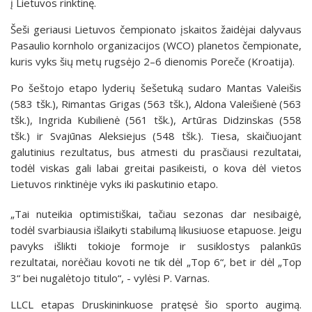
į Lietuvos rinktinę.
Šeši geriausi Lietuvos čempionato įskaitos žaidėjai dalyvaus
Pasaulio kornholo organizacijos (WCO) planetos čempionate,
kuris vyks šių metų rugsėjo 2–6 dienomis Poreče (Kroatija).
Po šeštojo etapo lyderių šešetuką sudaro Mantas Valeišis
(583 tšk.), Rimantas Grigas (563 tšk.), Aldona Valeišienė (563
tšk.), Ingrida Kubilienė (561 tšk.), Artūras Didzinskas (558
tšk.) ir Svajūnas Aleksiejus (548 tšk.). Tiesa, skaičiuojant
galutinius rezultatus, bus atmesti du prasčiausi rezultatai,
todėl viskas gali labai greitai pasikeisti, o kova dėl vietos
Lietuvos rinktinėje vyks iki paskutinio etapo.
„Tai nuteikia optimistiškai, tačiau sezonas dar nesibaigė,
todėl svarbiausia išlaikyti stabilumą likusiuose etapuose. Jeigu
pavyks išlikti tokioje formoje ir susiklostys palankūs
rezultatai, norėčiau kovoti ne tik dėl „Top 6“, bet ir dėl „Top
3“ bei nugalėtojo titulo“, - vylėsi P. Varnas.
LLCL etapas Druskininkuose pratęsė šio sporto augimą.