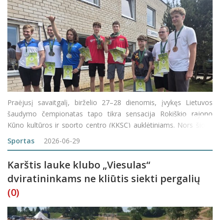
Praėjusį savaitgalį, birželio 27–28 dienomis, įvykęs Lietuvos
šaudymo čempionatas tapo tikra sensacija Rokiškio rajono
Kūno kultūros ir sporto centro (KKSC) auklėtiniams. Nors šiose
varžybose varžosi suaugę sportininkai, rokiškėnai nepabijojo
Sportas
2026-06-29
mesti jiems iš&s
Karštis lauke klubo „Viesulas“
dviratininkams ne kliūtis siekti pergalių
(0)