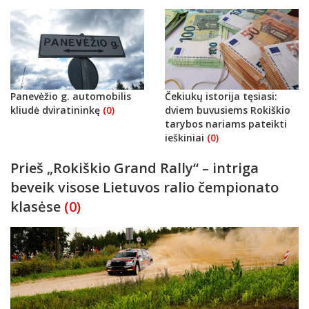
Panevėžio g. automobilis
Čekiukų istorija tęsiasi:
kliudė dviratininkę
(0)
dviem buvusiems Rokiškio
tarybos nariams pateikti
ieškiniai
(0)
Prieš „Rokiškio Grand Rally“ – intriga
beveik visose Lietuvos ralio čempionato
klasėse
(0)