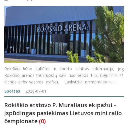
Rokiškio kūno kultūros ir sporto centras informuoja, jog
Rokiškio arenos treniruoklių salė nuo liepos 1 iki rugpjūčio 31
dienos dirbs vasaros grafiku. Lankytojai priimami pirmadienį-
penktadienį nuo 8:00 iki 20:00 val. Savaitgaliais arena nedirbs.
Sportas
2026-07-01
Rokiškio atstovo P. Muraliaus ekipažui –
įspūdingas pasiekimas Lietuvos mini ralio
čempionate
(0)