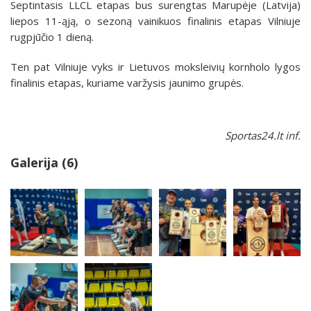
Septintasis LLCL etapas bus surengtas Marupėje (Latvija)
liepos 11-ąją, o sezoną vainikuos finalinis etapas Vilniuje
rugpjūčio 1 dieną.
Ten pat Vilniuje vyks ir Lietuvos moksleivių kornholo lygos
finalinis etapas, kuriame varžysis jaunimo grupės.
Sportas24.lt inf.
Galerija (6)