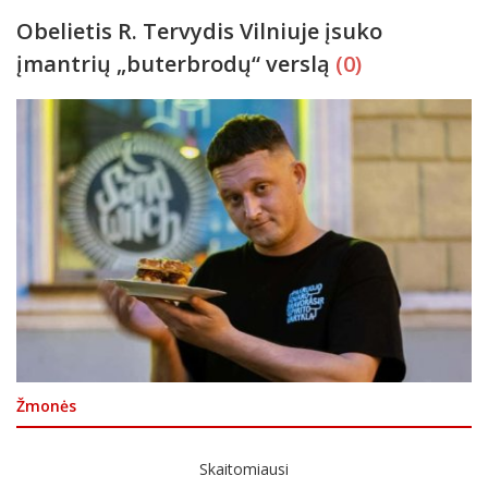
Obelietis R. Tervydis Vilniuje įsuko
įmantrių „buterbrodų“ verslą
(0)
Žmonės
Skaitomiausi