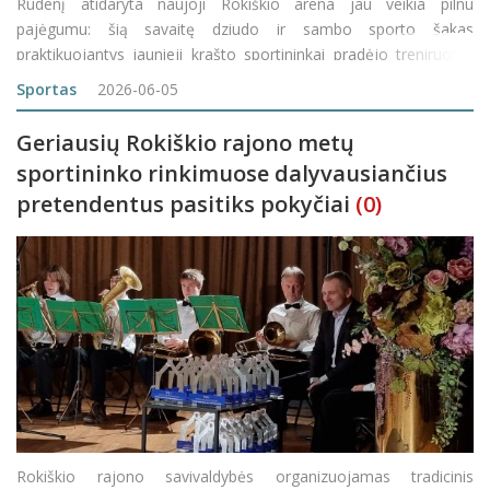
Rudenį atidaryta naujoji Rokiškio arena jau veikia pilnu
pajėgumu: šią savaitę dziudo ir sambo sporto šakas
praktikuojantys jaunieji krašto sportininkai pradėjo treniruotes
jiems skirtose naujose patalpose Rokiškio arenoje. Nors iki
Sportas
2026-06-05
vasaros atostogų liko visai neda
Geriausių Rokiškio rajono metų
sportininko rinkimuose dalyvausiančius
pretendentus pasitiks pokyčiai
(0)
Rokiškio rajono savivaldybės organizuojamas tradicinis