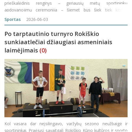
prieškalėdinis renginys – geriausių metų sportininkų
apdovanojimų ceremonija – šiemet bus šiek tiek kitoks.
Praėjusią savaitę Rokiškio rajono tarybai tvirtinti buvo pateiktas
Sportas
2026-06-03
pakeistas apdovanojimų
Po tarptautinio turnyro Rokiškio
sunkiaatlečiai džiaugiasi asmeniniais
laimėjimais
(0)
Kol vasara dar neįsilingavo, varžybų sezono neužbaigė ir
sportininkai. Praėjusį savaitgalį Rokiškio Kūno kultūros ir sporto