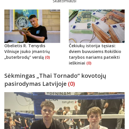
Skaitomiausi
Obelietis R. Tervydis
Čekiukų istorija tęsiasi:
Vilniuje įsuko įmantrių
dviem buvusiems Rokiškio
„buterbrodų“ verslą
(0)
tarybos nariams pateikti
ieškiniai
(0)
Sėkmingas „Thai Tornado“ kovotojų
pasirodymas Latvijoje
(0)