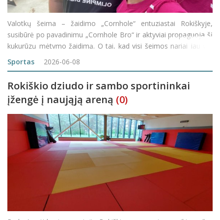
Valotkų šeima – žaidimo „Cornhole“ entuziastai Rokiškyje,
susibūrė po pavadinimu „Cornhole Bro“ ir aktyviai propaguoja šį
kukurūzų mėtymo žaidimą. O tai, kad visi šeimos nariai jau yra
pasiekę nemenką meistriškumo lygį, dar kartą įrodė
Sportas
2026-06-08
Rokiškio dziudo ir sambo sportininkai
įžengė į naująją areną
(0)