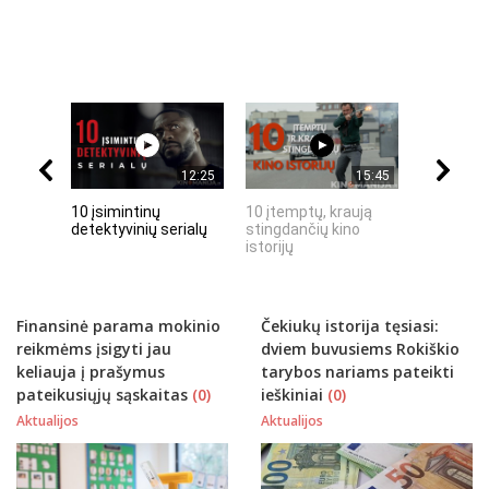
12:25
15:45
10 įsimintinų
10 įtemptų, kraują
„Septynių
detektyvinių serialų
stingdančių kino
Riteris" – 
istorijų
paprastu
Finansinė parama mokinio
Čekiukų istorija tęsiasi:
reikmėms įsigyti jau
dviem buvusiems Rokiškio
keliauja į prašymus
tarybos nariams pateikti
pateikusiųjų sąskaitas
(0)
ieškiniai
(0)
Aktualijos
Aktualijos