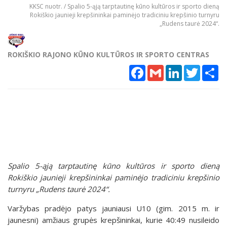
KKSC nuotr. / Spalio 5-ąją tarptautinę kūno kultūros ir sporto dieną
Rokiškio jaunieji krepšininkai paminėjo tradiciniu krepšinio turnyru
„Rudens taurė 2024“.
ROKIŠKIO RAJONO KŪNO KULTŪROS IR SPORTO CENTRAS
Facebook
Gmail
LinkedIn
Twitter
Sh
Spalio 5-ąją tarptautinę kūno kultūros ir sporto dieną
Rokiškio jaunieji krepšininkai paminėjo tradiciniu krepšinio
turnyru „Rudens taurė 2024“.
Varžybas pradėjo patys jauniausi U10 (gim. 2015 m. ir
jaunesni) amžiaus grupės krepšininkai, kurie 40:49 nusileido