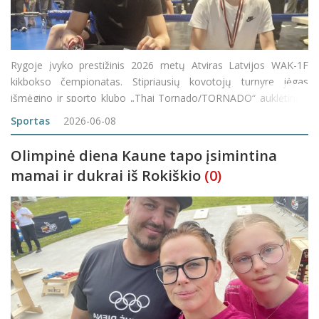
Rygoje įvyko prestižinis 2026 metų Atviras Latvijos WAK-1F
kikbokso čempionatas. Stipriausių kovotojų turnyre jėgas
išmėgino ir sporto klubo „Thai Tornado/TORNADO“ auklėtiniai,
namo parsivežę du vicečempionų titulus. Haroldas Laužadis
Sportas
2026-06-08
(17–18 metų amžiaus grupė) svor
Olimpinė diena Kaune tapo įsimintina
mamai ir dukrai iš Rokiškio
(0)