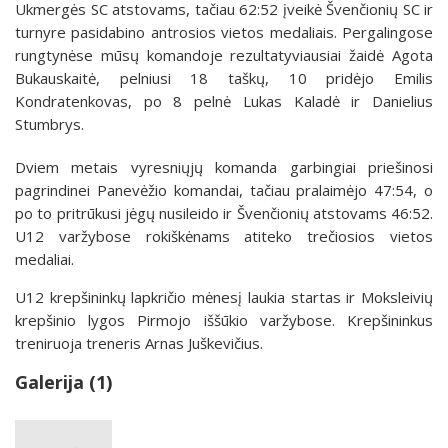
Ukmergės SC atstovams, tačiau 62:52 įveikė Švenčionių SC ir
turnyre pasidabino antrosios vietos medaliais. Pergalingose
rungtynėse mūsų komandoje rezultatyviausiai žaidė Agota
Bukauskaitė, pelniusi 18 taškų, 10 pridėjo Emilis
Kondratenkovas, po 8 pelnė Lukas Kaladė ir Danielius
Stumbrys.
Dviem metais vyresniųjų komanda garbingiai priešinosi
pagrindinei Panevėžio komandai, tačiau pralaimėjo 47:54, o
po to pritrūkusi jėgų nusileido ir Švenčionių atstovams 46:52.
U12 varžybose rokiškėnams atiteko trečiosios vietos
medaliai.
U12 krepšininkų lapkričio mėnesį laukia startas ir Moksleivių
krepšinio lygos Pirmojo iššūkio varžybose. Krepšininkus
treniruoja treneris Arnas Juškevičius.
Galerija (1)