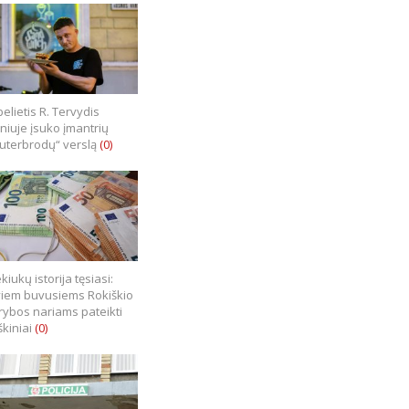
elietis R. Tervydis
lniuje įsuko įmantrių
uterbrodų“ verslą
(0)
kiukų istorija tęsiasi:
iem buvusiems Rokiškio
rybos nariams pateikti
škiniai
(0)