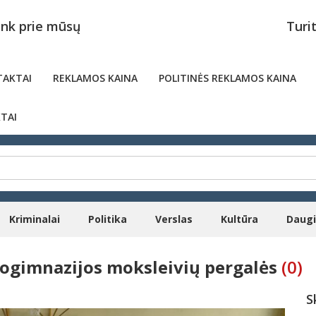
unk prie mūsų
Turi
AKTAI
REKLAMOS KAINA
POLITINĖS REKLAMOS KAINA
TAI
Kriminalai
Politika
Verslas
Kultūra
Daug
rogimnazijos moksleivių pergalės
(0)
S