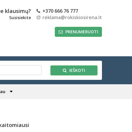
te klausimų?
+370 666 76 777
reklama@rokiskiosirena.lt
Susisiekite
PRENUMERUOTI
IEŠKOTI
iau
kaitomiausi