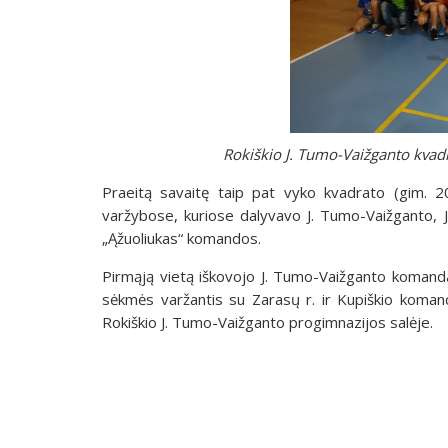
Rokiškio J. Tumo-Vaižganto kvad
Praeitą savaitę taip pat vyko kvadrato (gim. 2
varžybose, kuriose dalyvavo J. Tumo-Vaižganto, 
„Ąžuoliukas“ komandos.
Pirmąją vietą iškovojo J. Tumo-Vaižganto komand
sėkmės varžantis su Zarasų r. ir Kupiškio koman
Rokiškio J. Tumo-Vaižganto progimnazijos salėje.