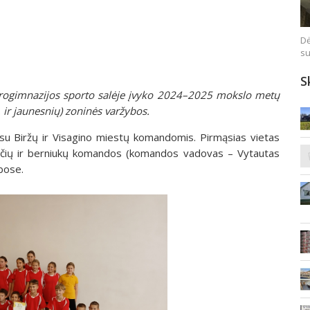
Dė
su
S
progimnazijos sporto salėje įvyko 2024–2025 mokslo metų
ir jaunesnių) zoninės varžybos.
 su Biržų ir Visagino miestų komandomis. Pirmąsias vietas
ičių ir berniukų komandos (komandos vadovas – Vytautas
bose.