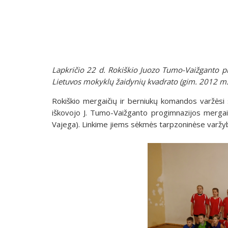
Lapkričio 22 d. Rokiškio Juozo Tumo-Vaižganto 
Lietuvos mokyklų žaidynių kvadrato (gim. 2012 m. 
Rokiškio mergaičių ir berniukų komandos varžėsi
iškovojo J. Tumo-Vaižganto progimnazijos merga
Vajega). Linkime jiems sėkmės tarpzoninėse varžy