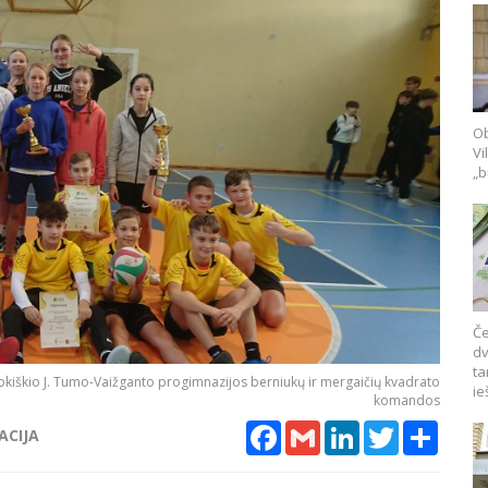
Ob
Vi
„b
Če
dv
ta
Rokiškio J. Tumo-Vaižganto progimnazijos berniukų ir mergaičių kvadrato
ie
komandos
Facebook
Gmail
LinkedIn
Twitter
Share
ACIJA