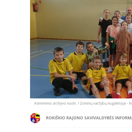
Asmeninio archyvo nuotr. / Zoninių varžybų nugalėtojai - 
ROKIŠKIO RAJONO SAVIVALDYBĖS INFORM