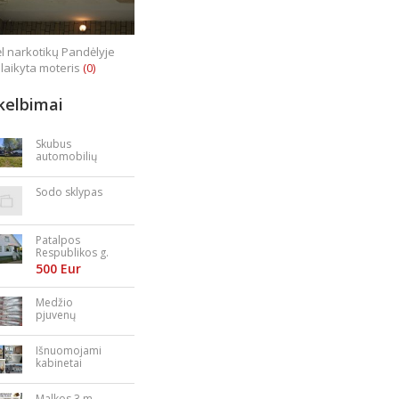
l narkotikų Pandėlyje
laikyta moteris
(0)
kelbimai
Skubus
automobilių
supirkimas
Sodo sklypas
Patalpos
Respublikos g.
23
500 Eur
Medžio
pjuvenų
granulės,
briketai
Išnuomojami
kabinetai
Nepriklausomy
bės aikštėje
Malkos 3 m.