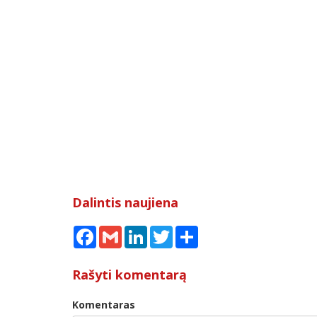
Dalintis naujiena
Facebook
Gmail
LinkedIn
Twitter
Share
Rašyti komentarą
Komentaras