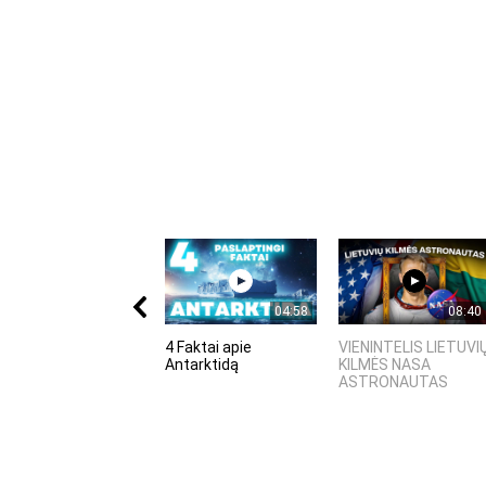
04:58
08:40
4 Faktai apie
VIENINTELIS LIETUVI
Antarktidą
KILMĖS NASA
ASTRONAUTAS