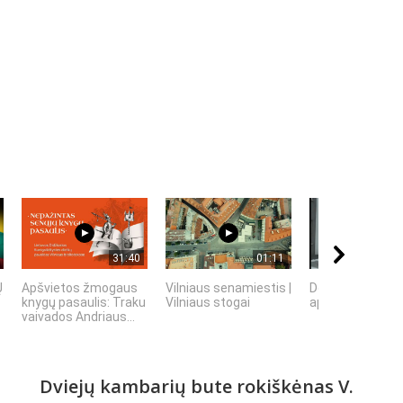
31:40
01:11
Ų
Apšvietos žmogaus
Vilniaus senamiestis |
Dokumentinis f
knygų pasaulis: Traku
Vilniaus stogai
apie Šiaulių inži
vaivados Andriaus...
Dviejų kambarių bute rokiškėnas V.