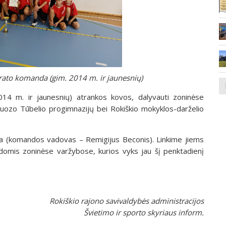
rato komanda (gim. 2014 m. ir jaunesnių)
014 m. ir jaunesnių) atrankos kovos, dalyvauti zoninėse
Juozo Tūbelio progimnazijų bei Rokiškio mokyklos-darželio
a (komandos vadovas – Remigijus Beconis). Linkime jiems
domis zoninėse varžybose, kurios vyks jau šį penktadienį
Rokiškio rajono savivaldybės administracijos
Švietimo ir sporto skyriaus inform.