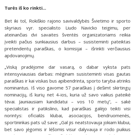
Turės iš ko rinkti...
Bet iki tol, Rokiškio rajono savivaldybės Švietimo ir sporto
skyriaus vyr. specialisto Liudo Navicko teigimu, per
ateinančias dvi savaites šventės organizatoriams reikia
įveikti pačius sunkiausius darbus – susisteminti pateiktas
pretendentų paraiškas, o komisijai – išrinkti verčiausius
apdovanojimų.
„Viską pradėjome dar vasarą, o dabar vyksta pats
intensyviausias darbas: mėginam susisteminti visas gautas
paraiškas ir kai viskas bus apibendrinta, sporto taryba atrinks
nominantus. Iš viso gavome 57 paraiškas į dešimt skirtingų
nominacijų, iš kurių net 4-ios, kuria už savo vaikus pateikė
tėvai. Jauniausiam kandidatui – vos 10 metų“, – sakė
specialistas ir patikslino, kad paraiškas galėjo teikti visi
norintys: oficialūs klubai, asociacijos, bendruomenės,
sportininkas pats už save: „Gal jis neatstovauja jokiam klubui,
bet savo jėgomis ir lėšomis visur dalyvauja ir rodo puikius