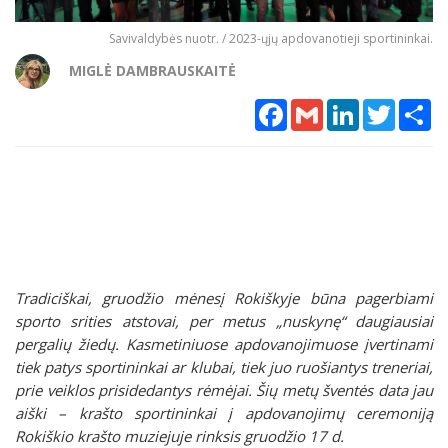
Savivaldybės nuotr. / 2023-ųjų apdovanotieji sportininkai.
MIGLĖ DAMBRAUSKAITĖ
Facebook
Gmail
LinkedIn
Twitter
Sh
Tradiciškai, gruodžio mėnesį Rokiškyje būna pagerbiami
sporto srities atstovai, per metus „nuskynę“ daugiausiai
pergalių žiedų. Kasmetiniuose apdovanojimuose įvertinami
tiek patys sportininkai ar klubai, tiek juo ruošiantys treneriai,
prie veiklos prisidedantys rėmėjai. Šių metų šventės data jau
aiški – krašto sportininkai į apdovanojimų ceremoniją
Rokiškio krašto muziejuje rinksis gruodžio 17 d.