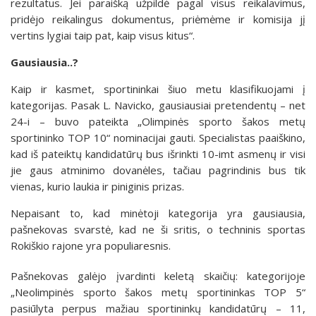
rezultatus. Jei paraišką užpildė pagal visus reikalavimus,
pridėjo reikalingus dokumentus, priėmėme ir komisija jį
vertins lygiai taip pat, kaip visus kitus“.
Gausiausia..?
Kaip ir kasmet, sportininkai šiuo metu klasifikuojami į
kategorijas. Pasak L. Navicko, gausiausiai pretendentų – net
24-i – buvo pateikta „Olimpinės sporto šakos metų
sportininko TOP 10“ nominacijai gauti. Specialistas paaiškino,
kad iš pateiktų kandidatūrų bus išrinkti 10-imt asmenų ir visi
jie gaus atminimo dovanėles, tačiau pagrindinis bus tik
vienas, kurio laukia ir piniginis prizas.
Nepaisant to, kad minėtoji kategorija yra gausiausia,
pašnekovas svarstė, kad ne ši sritis, o techninis sportas
Rokiškio rajone yra populiaresnis.
Pašnekovas galėjo įvardinti keletą skaičių: kategorijoje
„Neolimpinės sporto šakos metų sportininkas TOP 5“
pasiūlyta perpus mažiau sportininkų kandidatūrų – 11,