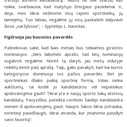
teikia, svarbiausia, kad matytųsi žmogaus pasiekimai. Ir,
deja, mes tikrai nežinome visų rajono sportininkų, jų
laimėjimų. Tuo labiau, negalime jų visų paskatinti dalyvauti
šiose „varžybose“, – šyptelėjo L. Navickas .
Figūruoja jau buvusios pavardės
Pašnekovas sakė, kad šiais metais bus teikiamos įprastos
nominacijos: „Mes laikomės aprašo, tad kitų nominacijų
sugalvoti negalime. Norint tą daryti, jau metų viduryje
reikėtų keisti patį aprašą. Taip, galiu pasakyti, kad kai kurios
kategorijose dominuoja tos pačios pavardės. Bet jei
sportininkas išlaiko puikią sportinę formą, toliau siekia
aukštumų, tai kodėl jo kandidatūros vėl nepateikus
apdovanojimui gauti? Tikrai yra ir naujų sporto šakų atstovų
kandidatų. Pavyzdžiui, pateikta cornholo žaidėjo kandidatūra
vienam iš apdovanojimų gauti. Naujos šakos tikrai įsitraukia,
norintieji pasidžiaugti, tikrai atranda, kur įmanoma pasiūlyti
savo favoritą“.