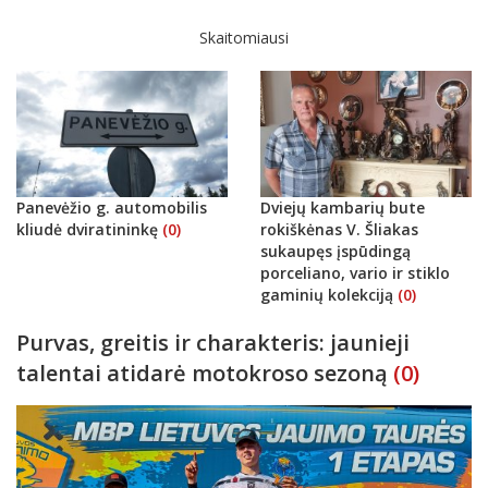
Skaitomiausi
Panevėžio g. automobilis
Dviejų kambarių bute
kliudė dviratininkę
(0)
rokiškėnas V. Šliakas
sukaupęs įspūdingą
porceliano, vario ir stiklo
gaminių kolekciją
(0)
Purvas, greitis ir charakteris: jaunieji
talentai atidarė motokroso sezoną
(0)