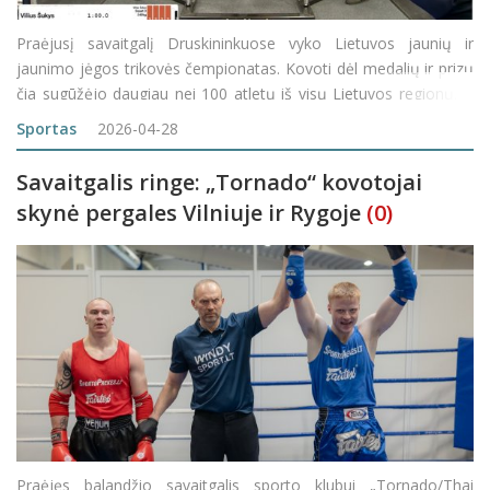
Praėjusį savaitgalį Druskininkuose vyko Lietuvos jaunių ir
jaunimo jėgos trikovės čempionatas. Kovoti dėl medalių ir prizų
čia sugūžėjo daugiau nei 100 atletų iš visų Lietuvos regionų, o
Rokiškį, tradiciškai, reprezentavo atletinės gimnastikos klubo
Sportas
2026-04-28
„JTK Grizlis&ldquo
Savaitgalis ringe: „Tornado“ kovotojai
skynė pergales Vilniuje ir Rygoje
(0)
Praėjęs balandžio savaitgalis sporto klubui „Tornado/Thai