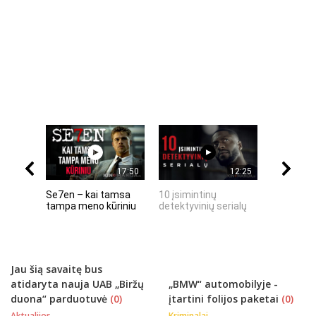
17:50
12:25
Se7en – kai tamsa
10 įsimintinų
10 įtempt
tampa meno kūriniu
detektyvinių serialų
stingdanč
istorijų
Jau šią savaitę bus
atidaryta nauja UAB „Biržų
„BMW“ automobilyje -
duona“ parduotuvė
(0)
įtartini folijos paketai
(0)
Aktualijos
Kriminalai