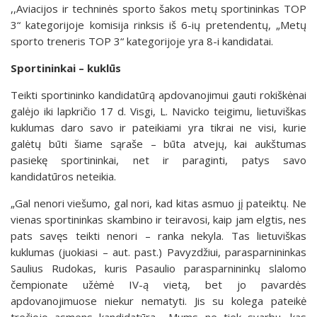
,,Aviacijos ir techninės sporto šakos metų sportininkas TOP
3“ kategorijoje komisija rinksis iš 6-ių pretendentų, „Metų
sporto treneris TOP 3“ kategorijoje yra 8-i kandidatai.
Sportininkai – kuklūs
Teikti sportininko kandidatūrą apdovanojimui gauti rokiškėnai
galėjo iki lapkričio 17 d. Visgi, L. Navicko teigimu, lietuviškas
kuklumas daro savo ir pateikiami yra tikrai ne visi, kurie
galėtų būti šiame sąraše – būta atvejų, kai aukštumas
pasiekę sportininkai, net ir paraginti, patys savo
kandidatūros neteikia.
„Gal nenori viešumo, gal nori, kad kitas asmuo jį pateiktų. Ne
vienas sportininkas skambino ir teiravosi, kaip jam elgtis, nes
pats savęs teikti nenori – ranka nekyla. Tas lietuviškas
kuklumas (juokiasi – aut. past.) Pavyzdžiui, parasparnininkas
Saulius Rudokas, kuris Pasaulio parasparnininkų slalomo
čempionate užėmė IV-ą vietą, bet jo pavardės
apdovanojimuose niekur nematyti. Jis su kolega pateikė
trečiojo asmens kandidatūrą... Mums ne tiek svarbu, kas