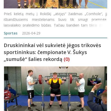
Prieš keletą metų į Rokiškį „atėjęs“ žaidimas „Cornhole“, jį
išbandžiusiems miestelėnams buvo tik smagi pramoga,
laisvalaikio praleidimo būdas. Tačiau šiandien tam tikrai daliai
azartą pajutusių žaidėjų šis sportas yra galimybė kopti į geria
Sportas
2026-04-29
Druskininkai vėl sukvietė jėgos trikovės
sportininkus: čempionate V. Šukys
„sumušė“ šalies rekordą
(0)