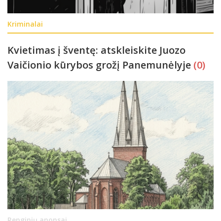
Kriminalai
Kvietimas į šventę: atskleiskite Juozo
Vaičionio kūrybos grožį Panemunėlyje
(0)
Renginių anonsai