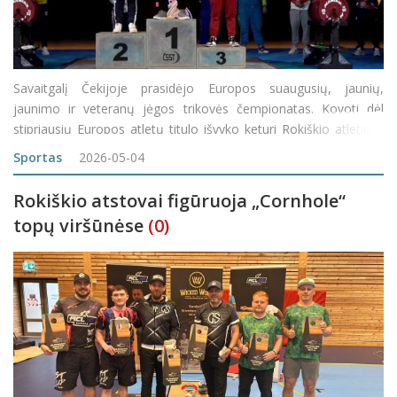
Savaitgalį Čekijoje prasidėjo Europos suaugusių, jaunių,
jaunimo ir veteranų jėgos trikovės čempionatas. Kovoti dėl
stipriausių Europos atletų titulo išvyko keturi Rokiškio atletinės
gimnastikos klubo „JTK Grizlis“ sportininkai ir šiandien jau aišku,
Sportas
2026-05-04
kad mažia
Rokiškio atstovai figūruoja „Cornhole“
topų viršūnėse
(0)