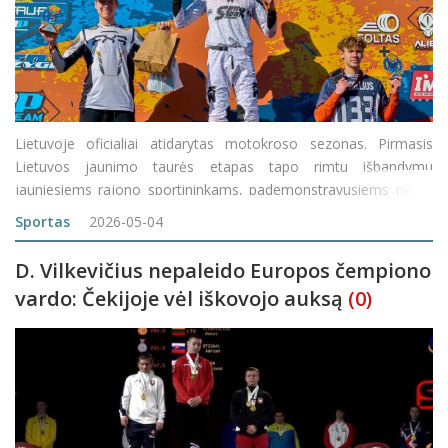
Lietuvoje oficialiai atidarytas motokroso sezonas. Pirmasis
Lietuvos jaunimo taurės etapas tapo rimtu išbandymu
jauniesiems rajono sportininkams, pademonstravusiems ne tik
greitį, bet ir geležinę valią. Viena emocingiausių dienų susiklostė
Sportas
2026-05-04
Hubertui Zolubai, startavusiam „50 cc Ju
D. Vilkevičius nepaleido Europos čempiono
vardo: Čekijoje vėl iškovojo auksą
(0)