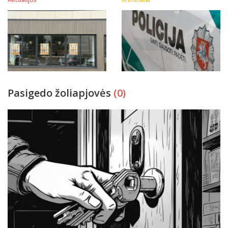
Pasigedo žoliapjovės
(0)