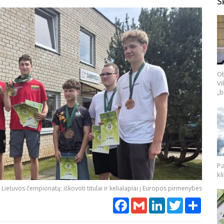
S
Ob
Vi
„b
Pa
kl
 Lietuvos čempionatą: iškovoti titulai ir kelialapiai į Europos pirmenybes
Facebook
Gmail
LinkedIn
Twitter
Share