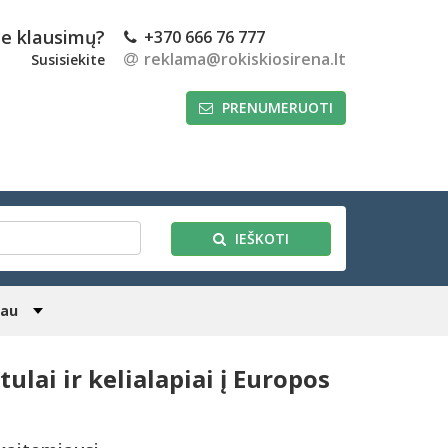
te klausimų?
+370 666 76 777
reklama@rokiskiosirena.lt
Susisiekite
PRENUMERUOTI
IEŠKOTI
iau
ulai ir kelialapiai į Europos