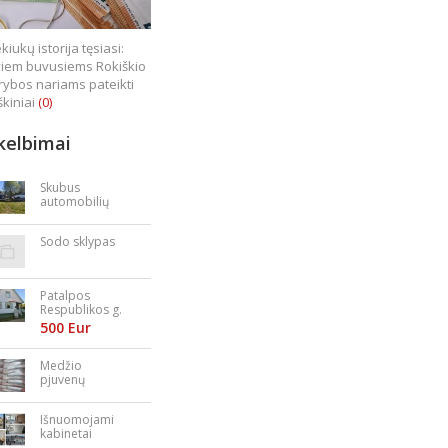
kiukų istorija tęsiasi:
iem buvusiems Rokiškio
rybos nariams pateikti
škiniai
(0)
kelbimai
Skubus
automobilių
supirkimas
Sodo sklypas
Patalpos
Respublikos g.
23
500 Eur
Medžio
pjuvenų
granulės,
briketai
Išnuomojami
kabinetai
Nepriklausomy