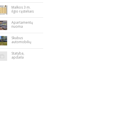
bės aikštėje
Malkos 3 m.
ilgio rąsteliais
Apartamentų
nuoma
Rokiškyje
Skubus
automobilių
supirkimas
Statyba,
apdaila