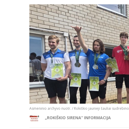
Asmeninio archyvo nuotr. / Rokiškio jaunieji šauliai sudrebino
„ROKIŠKIO SIRENA“ INFORMACIJA