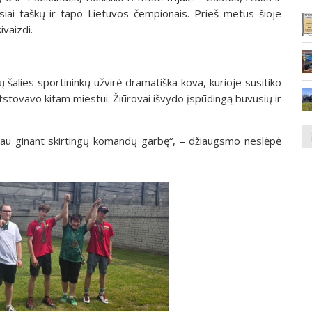
siai taškų ir tapo Lietuvos čempionais. Prieš metus šioje
ivaizdi.
 šalies sportininkų užvirė dramatiška kova, kurioje susitiko
 atstovavo kitam miestui. Žiūrovai išvydo įspūdingą buvusių ir
 jau ginant skirtingų komandų garbę“, – džiaugsmo neslėpė