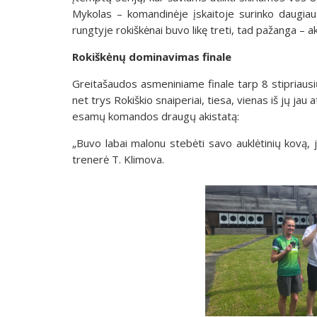
Mykolas – komandinėje įskaitoje surinko daugiau
rungtyje rokiškėnai buvo likę treti, tad pažanga – ak
Rokiškėnų dominavimas finale
Greitašaudos asmeniniame finale tarp 8 stipriausių
net trys Rokiškio snaiperiai, tiesa, vienas iš jų jau
esamų komandos draugų akistatą:
„Buvo labai malonu stebėti savo auklėtinių kovą,
trenerė T. Klimova.