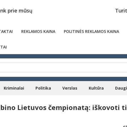
unk prie mūsų
Turi
AKTAI
REKLAMOS KAINA
POLITINĖS REKLAMOS KAINA
TAI
Kriminalai
Politika
Verslas
Kultūra
Daug
bino Lietuvos čempionatą: iškovoti tit