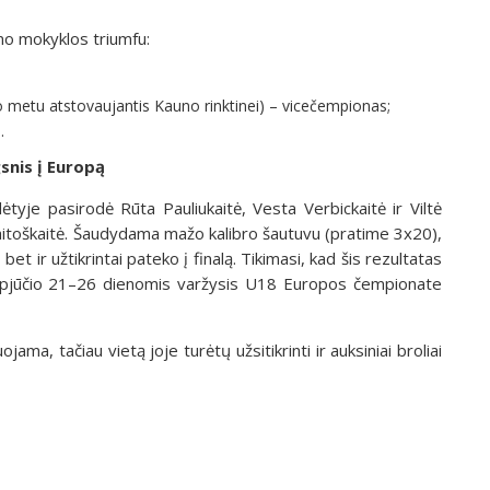
ymo mokyklos triumfu:
o metu atstovaujantis Kauno rinktinei) – vicečempionas;
s.
snis į Europą
yje pasirodė Rūta Pauliukaitė, Vesta Verbickaitė ir Viltė
Vaitoškaitė. Šaudydama mažo kalibro šautuvu (pratime 3x20),
t ir užtikrintai pateko į finalą. Tikimasi, kad šis rezultatas
 rugpjūčio 21–26 dienomis varžysis U18 Europos čempionate
ma, tačiau vietą joje turėtų užsitikrinti ir auksiniai broliai