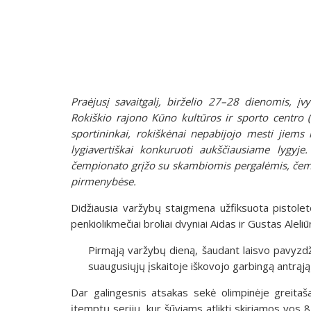
Praėjusį savaitgalį, birželio 27–28 dienomis, į
Rokiškio rajono Kūno kultūros ir sporto centro 
sportininkai, rokiškėnai nepabijojo mesti jiems
lygiavertiškai konkuruoti aukščiausiame lygyje
čempionato grįžo su skambiomis pergalėmis, čempi
pirmenybėse.
Didžiausia varžybų staigmena užfiksuota pistole
penkiolikmečiai broliai dvyniai Aidas ir Gustas Alel
Pirmąją varžybų dieną, šaudant laisvo pavyzdži
suaugusiųjų įskaitoje iškovojo garbingą antrąją
Dar galingesnis atsakas sekė olimpinėje greitaš
įtemptų serijų, kur šūviams atlikti skiriamos vos 8,