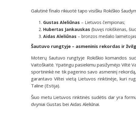
Galutinė finalo rikiuotė tapo visišku Rokiškio šaud
Gustas Aleliūnas
– Lietuvos čempionas;
Hubertas Jankauskas
(buvęs rokiškėnas, šiu
Aidas Aleliūnas
– bronzos medalio laimėtoja
Šautuvo rungtyje – asmeninis rekordas ir žvilg
Moterų šautuvo rungtyje Rokiškio komandos sudėt
Vaitoškaitė. Ypatingu pasiekimu pasižymėjo Viltė 
sportininkė ne tik pagerino savo asmeninį rekordą, be
garantavo Viltei vietą Lietuvos rinktinėje, kuri
Taline (Estija).
Šiuo metu Lietuvos rinktinės sudėtis dar yra formuoja
dvyniai Gustas bei Aidas Aleliūnai.