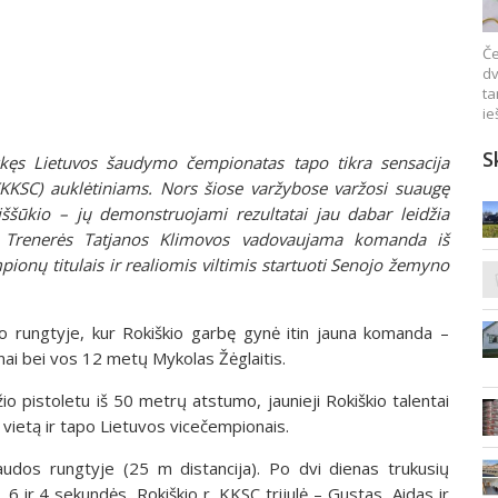
Če
dv
ta
ie
S
vykęs Lietuvos šaudymo čempionatas tapo tikra sensacija
(KKSC) auklėtiniams. Nors šiose varžybose varžosi suaugę
 iššūkio – jų demonstruojami rezultatai jau dabar leidžia
.
Trenerės Tatjanos Klimovos vadovaujama komanda iš
onų titulais ir realiomis viltimis startuoti Senojo žemyno
to rungtyje, kur Rokiškio garbę gynė itin jauna komanda –
iūnai bei vos 12 metų Mykolas Žėglaitis.
o pistoletu iš 50 metrų atstumo, jaunieji Rokiškio talentai
 vietą ir tapo Lietuvos vicečempionais.
audos rungtyje (25 m distancija). Po dvi dienas trukusių
 6 ir 4 sekundės, Rokiškio r. KKSC trijulė – Gustas, Aidas ir