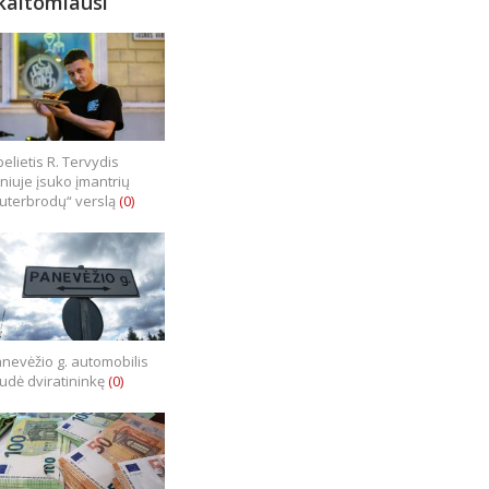
kaitomiausi
elietis R. Tervydis
lniuje įsuko įmantrių
uterbrodų“ verslą
(0)
nevėžio g. automobilis
iudė dviratininkę
(0)