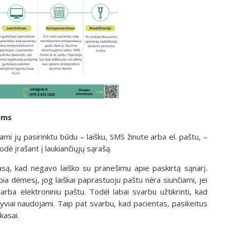
iems
mi jų pasirinktu būdu – laišku, SMS žinute arba el. paštu, –
odė įrašant į laukiančiųjų sąrašą.
 kasą, kad negavo laiško su pranešimu apie paskirtą sąnarį.
ia dėmesį, jog laiškai paprastuoju paštu nėra siunčiami, jei
arba elektroniniu paštu. Todėl labai svarbu užtikrinti, kad
tyviai naudojami. Taip pat svarbu, kad pacientas, pasikeitus
kasai.