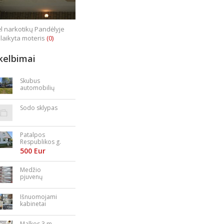
l narkotikų Pandėlyje
laikyta moteris
(0)
kelbimai
Skubus
automobilių
supirkimas
Sodo sklypas
Patalpos
Respublikos g.
23
500 Eur
Medžio
pjuvenų
granulės,
briketai
Išnuomojami
kabinetai
Nepriklausomy
bės aikštėje
Malkos 3 m.