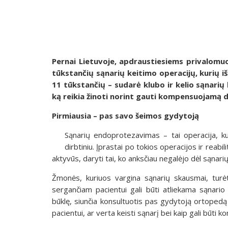
Pernai Lietuvoje, apdraustiesiems privalomu
tūkstančių sąnarių keitimo operacijų, kurių iš
11 tūkstančių – sudarė klubo ir kelio sąnarių 
ką reikia žinoti norint gauti kompensuojamą di
Pirmiausia – pas savo šeimos gydytoją
Sąnarių endoprotezavimas – tai operacija, k
dirbtiniu. Įprastai po tokios operacijos ir reabili
aktyvūs, daryti tai, ko anksčiau negalėjo dėl sąnar
Žmonės, kuriuos vargina sąnarių skausmai, turėtų
sergančiam pacientui gali būti atliekama sąnari
būklę, siunčia konsultuotis pas gydytoją ortopedą
pacientui, ar verta keisti sąnarį bei kaip gali būti 