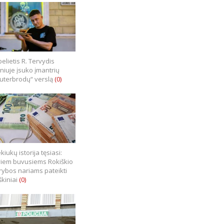
elietis R. Tervydis
lniuje įsuko įmantrių
uterbrodų“ verslą
(0)
kiukų istorija tęsiasi:
iem buvusiems Rokiškio
rybos nariams pateikti
škiniai
(0)