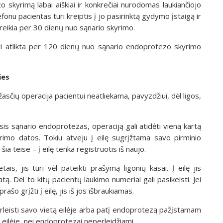
 skyrimą labai aiškiai ir konkrečiai nurodomas laukiančiojo
fonu pacientas turi kreiptis į jo pasirinktą gydymo įstaigą ir
 reikia per 30 dienų nuo sąnario skyrimo.
ūti atlikta per 120 dienų nuo sąnario endoprotezo skyrimo
ies
asčių operacija pacientui neatliekama, pavyzdžiui, dėl ligos,
is sąnario endoprotezas, operaciją gali atidėti vieną kartą
imo datos. Tokiu atveju į eilę sugrįžtama savo pirminio
a teise – į eilę tenka registruotis iš naujo.
tais, jis turi vėl pateikti prašymą ligonių kasai. Į eilę jis
ą. Dėl to kitų pacientų laukimo numeriai gali pasikeisti. Jei
 grįžti į eilę, jis iš jos išbraukiamas.
erleisti savo vietą eilėje arba patį endoprotezą pažįstamam
a eilėje, nei endoprotezai neperleidžiami.