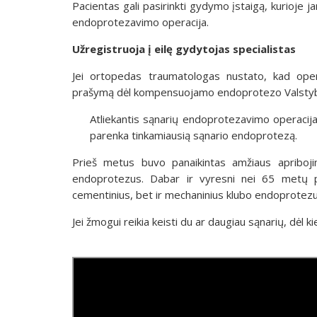
Pacientas gali pasirinkti gydymo įstaigą, kurioje j
endoprotezavimo operacija.
Užregistruoja į eilę gydytojas specialistas
Jei ortopedas traumatologas nustato, kad opera
prašymą dėl kompensuojamo endoprotezo Valstybin
Atliekantis sąnarių endoprotezavimo operacija
parenka tinkamiausią sąnario endoprotezą.
Prieš metus buvo panaikintas amžiaus apriboji
endoprotezus. Dabar ir vyresni nei 65 metų pa
cementinius, bet ir mechaninius klubo endoprotezu
Jei žmogui reikia keisti du ar daugiau sąnarių, dėl k