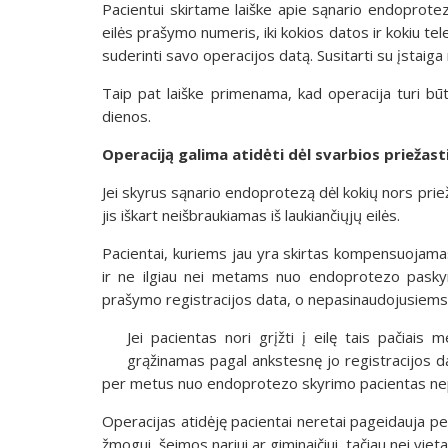
Pacientui skirtame laiške apie sąnario endoprotezo
eilės prašymo numeris, iki kokios datos ir kokiu tele
suderinti savo operacijos datą. Susitarti su įstaiga
Taip pat laiške primenama, kad operacija turi b
dienos.
Operaciją galima atidėti dėl svarbios priežast
Jei skyrus sąnario endoprotezą dėl kokių nors priež
jis iškart neišbraukiamas iš laukiančiųjų eilės.
Pacientai, kuriems jau yra skirtas kompensuojamas
ir ne ilgiau nei metams nuo endoprotezo paskyr
prašymo registracijos data, o nepasinaudojusiems ši
Jei pacientas nori grįžti į eilę tais pačiais me
grąžinamas pagal ankstesnę jo registracijos dat
per metus nuo endoprotezo skyrimo pacientas neprašo
Operacijas atidėję pacientai neretai pageidauja p
žmogui, šeimos nariui ar giminaičiui, tačiau nei viet