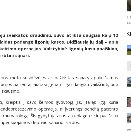
Dė
su
S
oju sveikatos draudimu, buvo atlikta daugiau kaip 12
laidas padengė ligonių kasos. Didžiausią jų dalį – apie
keitimo operacijos. Valstybinė ligonių kasa paaiškina,
rbtinį sąnarį.
urios metu susidėvėjęs ar pažeistas sąnarys pakeičiamas
tacijos pacientai jaučiasi geriau – gali daugiau vaikščioti, būti
ių skausmo.
 kreiptis į savo šeimos gydytoją. Jis, įtaręs ligą, kuria
o endoprotezavimo operacija, ir įvertinęs bendrą paciento
 traumatologą. Šis gydytojas nustato diagnozę ir paaiškina
kompensuojamos dirbtinio sąnario išlaidos.