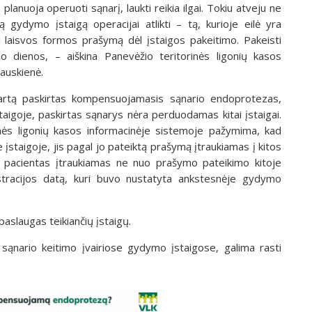
planuoja operuoti sąnarį, laukti reikia ilgai. Tokiu atveju ne
ą gydymo įstaigą operacijai atlikti – tą, kurioje eilė yra
ai laisvos formos prašymą dėl įstaigos pakeitimo. Pakeisti
 dienos, – aiškina Panevėžio teritorinės ligonių kasos
auskienė.
kartą paskirtas kompensuojamasis sąnario endoprotezas,
taigoje, paskirtas sąnarys nėra perduodamas kitai įstaigai.
inės ligonių kasos informacinėje sistemoje pažymima, kad
 įstaigoje, jis pagal jo pateiktą prašymą įtraukiamas į kitos
lę pacientas įtraukiamas ne nuo prašymo pateikimo kitoje
stracijos datą, kuri buvo nustatyta ankstesnėje gydymo
aslaugas teikiančių įstaigų.
ti sąnario keitimo įvairiose gydymo įstaigose, galima rasti