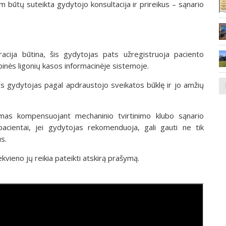
am būtų suteikta gydytojo konsultacija ir prireikus – sąnario
cija būtina, šis gydytojas pats užregistruoja paciento
ės ligonių kasos informacinėje sistemoje.
s gydytojas pagal apdraustojo sveikatos būklę ir jo amžių
mas kompensuojant mechaninio tvirtinimo klubo sąnario
cientai, jei gydytojas rekomenduoja, gali gauti ne tik
s.
iekvieno jų reikia pateikti atskirą prašymą.