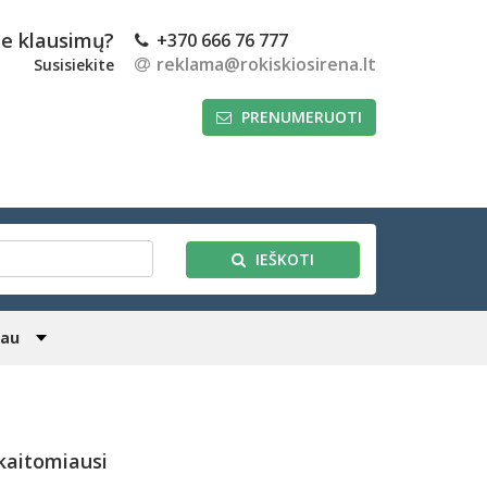
te klausimų?
+370 666 76 777
reklama@rokiskiosirena.lt
Susisiekite
PRENUMERUOTI
IEŠKOTI
iau
kaitomiausi