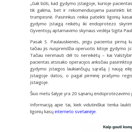
„Gali būti, kad gydymo įstaigoje, kurioje pacientas 
tik galima, bet ir rekomenduojama pasirinkti kit
trumpesnė. Pasirinkus reikia pateikti ligonių kas
gydymo įstaigą reikėtų iki endoprotezo skyrimo
Gyventojų aptarnavimo skyriaus vedėja Sigita Paul
Pasak S. Paulauskienės, jeigu pacientui pirmą 
tačiau jis nusprendžia operuotis kitoje gydymo įs
Tačiau nerimauti dėl to nereikėtų – kai Valstyb
pacientas atsisako operacijos anksčiau pasirinktoje
gydymo įstaigos laukiančiųjų sąrašą. Į naują ei
įstaigoje datos, o pagal pirminę prašymo regi
įstaigoje.
Šiuo metu šalyje yra 20 sąnarių endoprotezavimo p
Informaciją apie tai, kiek vidutiniškai tenka lauk
ligonių kasų
interneto svetainėje
.