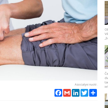
Ob
Vi
„b
Če
dv
ta
Asociatyvi nuotr.
ie
Facebook
Gmail
LinkedIn
Twitter
Share