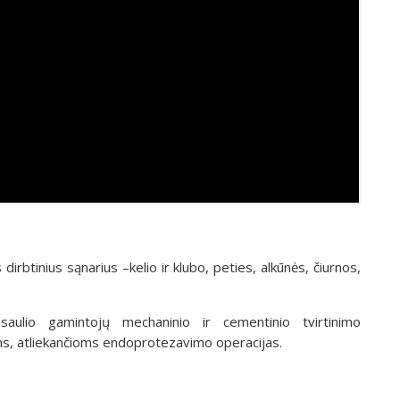
 dirbtinius sąnarius –kelio ir klubo, peties, alkūnės, čiurnos,
saulio gamintojų mechaninio ir cementinio tvirtinimo
ms, atliekančioms endoprotezavimo operacijas.