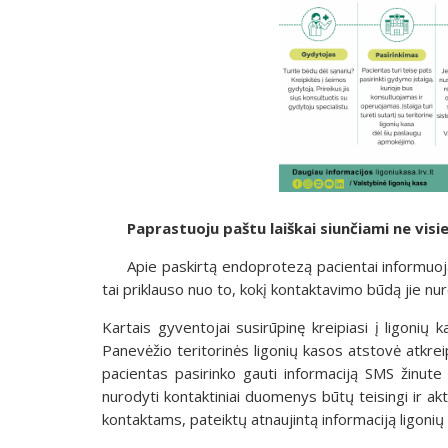
Paprastuoju paštu laiškai siunčiami ne vis
Apie paskirtą endoprotezą pacientai informuoja
tai priklauso nuo to, kokį kontaktavimo būdą jie nur
Kartais gyventojai susirūpinę kreipiasi į ligonių
Panevėžio teritorinės ligonių kasos atstovė atkreip
pacientas pasirinko gauti informaciją SMS žinute 
nurodyti kontaktiniai duomenys būtų teisingi ir ak
kontaktams, pateiktų atnaujintą informaciją ligonių 