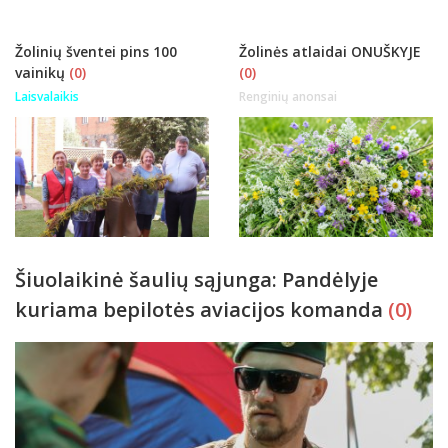
Žolinių šventei pins 100
Žolinės atlaidai ONUŠKYJE
vainikų
(0)
(0)
Laisvalaikis
Renginių anonsai
Šiuolaikinė šaulių sąjunga: Pandėlyje
kuriama bepilotės aviacijos komanda
(0)