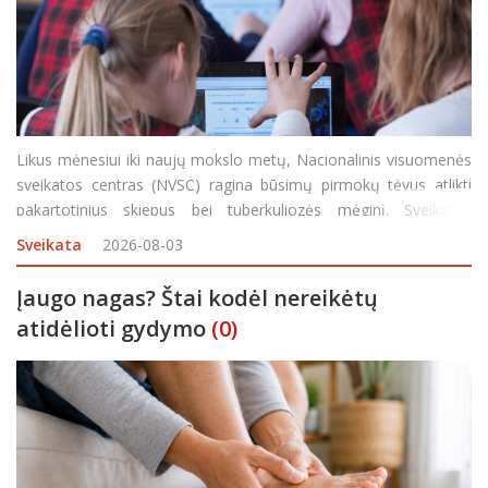
Likus mėnesiui iki naujų mokslo metų, Nacionalinis visuomenės
sveikatos centras (NVSC) ragina būsimų pirmokų tėvus atlikti
pakartotinius skiepus bei tuberkuliozės mėginį. Sveikatos
specialistai teigia, kad skiepai padeda apsaugoti vaikus nuo
Sveikata
2026-08-03
pavojingų infekcinių ligų, kurių sukėlėjai uždarose patal
Įaugo nagas? Štai kodėl nereikėtų
atidėlioti gydymo
(0)