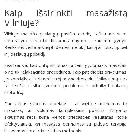
Kaip išsirinkti masažistą
Vilniuje?
Vilniuje masažo paslaugų pasiūla didelė, tačiau ne visos
vietos yra vienodai tinkamos nugaros skausmui gydyti.
Renkantis verta atkreipti dėmesį ne tik į kainą ar lokaciją, bet
ir į paslaugų pobūdį.
Svarbiausia, kad būtų siūlomas būtent gydomasis masažas,
o ne tik relaksacinės procedūros. Taip pat didelis privalumas,
jei specialistai turi medicininį ar kineziterapinį išsilavinimą, nes
tai leidžia tiksliau įvertinti problemą ir pritaikyti tinkamą
metodiką.
Dar vienas svarbus aspektas – ar vietoje atliekamas tik
masažas, ar siūlomas kompleksinis požiūris. Nugaros
skausmas retai būna vienos priežasties rezultatas, todėl
efektyviausia, kai masažas derinamas su judesio terapija,
laikysenos korekcija ar kitais metodais.