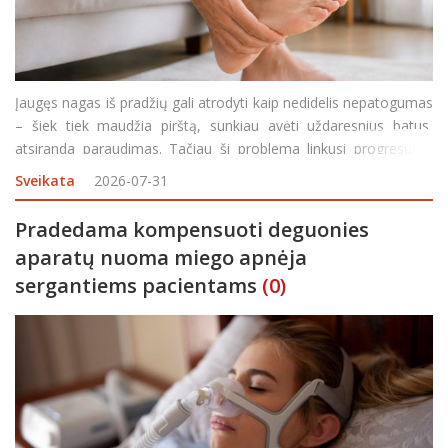
Įaugęs nagas iš pradžių gali atrodyti kaip nedidelis nepatogumas
– šiek tiek maudžia pirštą, sunkiau avėti uždaresnius batus,
atsiranda paraudimas. Tačiau ši problema linkusi progresuoti,
ypač jei nagas ir toliau spaudžia aplinkinius audinius. Negydomas
Sveikata
2026-07-31
įaugęs nagas
Pradedama kompensuoti deguonies
aparatų nuoma miego apnėja
sergantiems pacientams
(0)