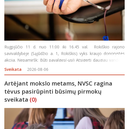
Rugpjūčio 11 d. nuo 11:00 iki 16.45 val. Rokiškio rajono
savivaldybėje (Sąjūdžio a. 1, Rokiškis) vyks kraujo donorystės
akcija. Nepamiršk: Būti pavalgęs(-usi) Atsigerti daugiau vandens
Turėti asmens dokumentą Pietų pertrauka – 13:45–14
Sveikata
2026-08-06
Artėjant mokslo metams, NVSC ragina
tėvus pasirūpinti būsimų pirmokų
sveikata
(0)