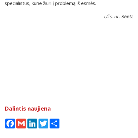
specialistus, kurie žiūri į problemą iš esmės.
Užs. nr. 3660.
Dalintis naujiena
Facebook
Gmail
LinkedIn
Twitter
Share