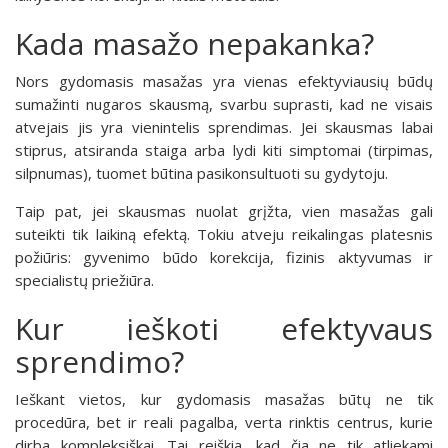
Kada masažo nepakanka?
Nors gydomasis masažas yra vienas efektyviausių būdų
sumažinti nugaros skausmą, svarbu suprasti, kad ne visais
atvejais jis yra vienintelis sprendimas. Jei skausmas labai
stiprus, atsiranda staiga arba lydi kiti simptomai (tirpimas,
silpnumas), tuomet būtina pasikonsultuoti su gydytoju.
Taip pat, jei skausmas nuolat grįžta, vien masažas gali
suteikti tik laikiną efektą. Tokiu atveju reikalingas platesnis
požiūris: gyvenimo būdo korekcija, fizinis aktyvumas ir
specialistų priežiūra.
Kur ieškoti efektyvaus
sprendimo?
Ieškant vietos, kur gydomasis masažas būtų ne tik
procedūra, bet ir reali pagalba, verta rinktis centrus, kurie
dirba kompleksiškai. Tai reiškia, kad čia ne tik atliekami