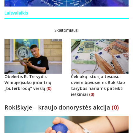
Laisvalaikis
Skaitomiausi
Obelietis R. Tervydis
Čekiukų istorija tęsiasi:
Vilniuje įsuko įmantrių
dviem buvusiems Rokiškio
„buterbrodų“ verslą
(0)
tarybos nariams pateikti
ieškiniai
(0)
Rokiškyje – kraujo donorystės akcija
(0)