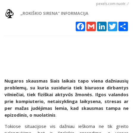
pexels.com nuotr. /
„ROKIŠKIO SIRENA“ INFORMACIJA
Facebook
Gmail
LinkedIn
Twitter
Sh
Nugaros skausmas šiais laikais tapo viena dažniausių
problemų, su kuria susiduria tiek biuruose dirbantys
vilniečiai, tiek fiziškai aktyvūs žmonės. Ilgos valandos
prie kompiuterio, netaisyklinga laikysena, stresas ar
per mažas judėjimas lemia, kad skausmas tampa ne
epizodinis, o nuolatinis
.
Tokiose situacijose vis dažniau ieškoma ne tik greito
palengvėjimo, bet ir ilgalaikio sprendimo, o vienas