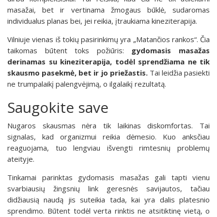
masažai, bet ir vertinama žmogaus būklė, sudaromas
individualus planas bei, jei reikia, įtraukiama kineziterapija.
Vilniuje vienas iš tokių pasirinkimų yra „Matančios rankos“. Čia
taikomas būtent toks požiūris:
gydomasis masažas
derinamas su kineziterapija, todėl sprendžiama ne tik
skausmo pasekmė, bet ir jo priežastis.
Tai leidžia pasiekti
ne trumpalaikį palengvėjimą, o ilgalaikį rezultatą.
Saugokite save
Nugaros skausmas nėra tik laikinas diskomfortas. Tai
signalas, kad organizmui reikia dėmesio. Kuo anksčiau
reaguojama, tuo lengviau išvengti rimtesnių problemų
ateityje.
Tinkamai parinktas gydomasis masažas gali tapti vienu
svarbiausių žingsnių link geresnės savijautos, tačiau
didžiausią naudą jis suteikia tada, kai yra dalis platesnio
sprendimo. Būtent todėl verta rinktis ne atsitiktinę vietą, o