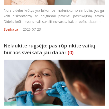
Nors didelės krūtys yra laikomos moteriškumo simboliu, jos gali
kelti diskomfortą ar neigiamai paveikti pasitikėjimą savimi.
Didelis krūtų svoris gali sukelti nugaros, kaklo, pečių skausmus,
odos sudirgimus, riboti tam tikras fizines veiklas, aprangos
Sveikata
2026-07-23
pasirinkimus ar net neigiamai paveikti be
Nelaukite rugsėjo: pasirūpinkite vaikų
burnos sveikata jau dabar
(0)