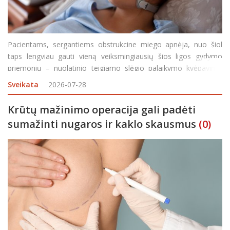
Pacientams, sergantiems obstrukcine miego apnėja, nuo šiol
taps lengviau gauti vieną veiksmingiausių šios ligos gydymo
priemonių – nuolatinio teigiamo slėgio palaikymo kvėpavimo
takuose deguonies aparatus. Valstybinės ligonių kasos (VLK)
Sveikata
2026-07-28
specialistų teigimu, šis sprendimas
Krūtų mažinimo operacija gali padėti
sumažinti nugaros ir kaklo skausmus
(0)