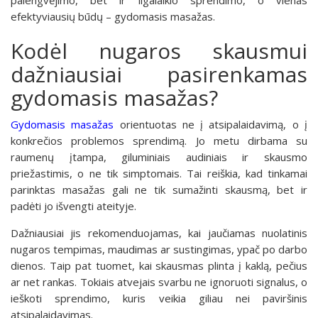
efektyviausių būdų – gydomasis masažas.
Kodėl nugaros skausmui
dažniausiai pasirenkamas
gydomasis masažas?
Gydomasis masažas
orientuotas ne į atsipalaidavimą, o į
konkrečios problemos sprendimą. Jo metu dirbama su
raumenų įtampa, giluminiais audiniais ir skausmo
priežastimis, o ne tik simptomais. Tai reiškia, kad tinkamai
parinktas masažas gali ne tik sumažinti skausmą, bet ir
padėti jo išvengti ateityje.
Dažniausiai jis rekomenduojamas, kai jaučiamas nuolatinis
nugaros tempimas, maudimas ar sustingimas, ypač po darbo
dienos. Taip pat tuomet, kai skausmas plinta į kaklą, pečius
ar net rankas. Tokiais atvejais svarbu ne ignoruoti signalus, o
ieškoti sprendimo, kuris veikia giliau nei paviršinis
atsipalaidavimas.