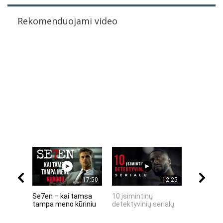
Rekomenduojami video
17:50
12:25
Se7en – kai tamsa
10 įsimintinų
10 įtempt
tampa meno kūriniu
detektyvinių serialų
stingdanč
istorijų