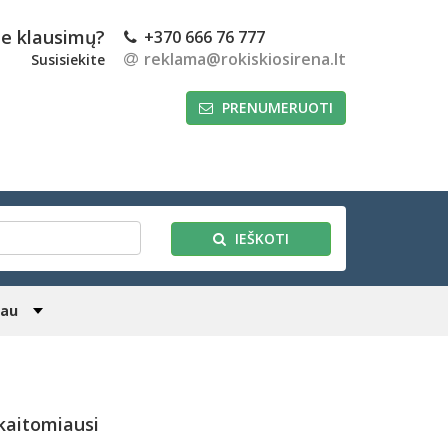
te klausimų?
+370 666 76 777
reklama@rokiskiosirena.lt
Susisiekite
PRENUMERUOTI
IEŠKOTI
iau
kaitomiausi