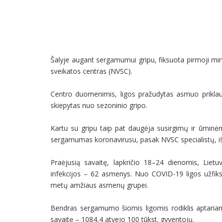
Šalyje augant sergamumui gripu, fiksuota pirmoji mir
sveikatos centras (NVSC).
Centro duomenimis, ligos pražudytas asmuo priklau
skiepytas nuo sezoninio gripo.
Kartu su gripu taip pat daugėja susirgimų ir ūminė
sergamumas koronavirusu, pasak NVSC specialistų, iš
Praėjusią savaitę, lapkričio 18–24 dienomis, Lie
infekcijos – 62 asmenys. Nuo COVID-19 ligos užfiksu
metų amžiaus asmenų grupei.
Bendras sergamumo šiomis ligomis rodiklis aptariamu
savaitę – 1084,4 atvejo 100 tūkst. gyventojų.