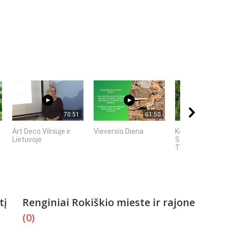
70:51
01:50
Art Deco Vilniuje ir
Vieversio Diena
Kelionė į Estiją
Lietuvoje
Saremos sala -
Talinas - Pernu
tį
Renginiai Rokiškio mieste ir rajone
(0)