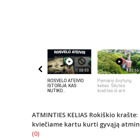
08:03
02:55
ROSVELO ATEIVIO
Pamario švyturių
ISTORIJA: KAS
kelias. Šilutės
NUTIKO...
kraštas iš arti
ATMINTIES KELIAS Rokiškio krašte:
kviečiame kartu kurti gyvąją atmin
(0)