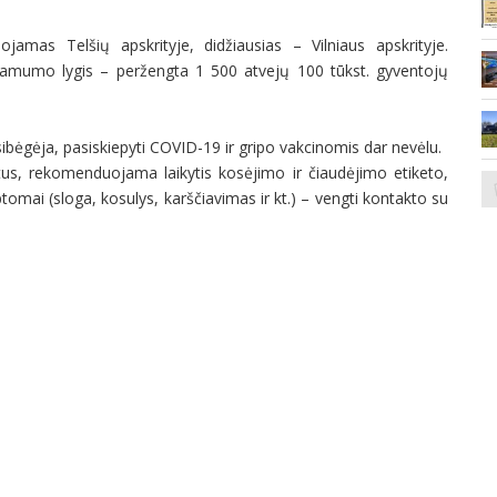
ojamas Telšių apskrityje, didžiausias – Vilniaus apskrityje.
rgamumo lygis – peržengta 1 500 atvejų 100 tūkst. gyventojų
ibėgėja, pasiskiepyti COVID-19 ir gripo vakcinomis dar nevėlu.
kitus, rekomenduojama laikytis kosėjimo ir čiaudėjimo etiketo,
tomai (sloga, kosulys, karščiavimas ir kt.) – vengti kontakto su