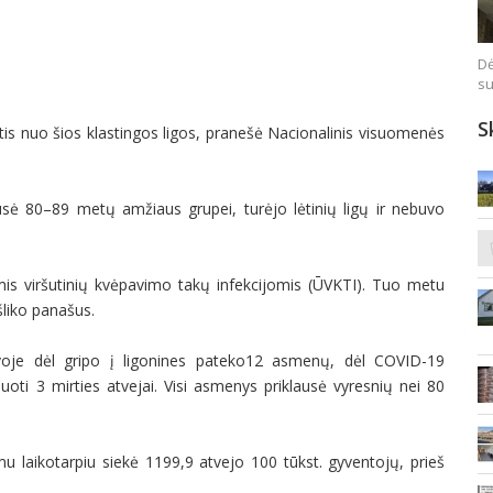
Dė
su
S
tis nuo šios klastingos ligos, pranešė Nacionalinis visuomenės
sė 80–89 metų amžiaus grupei, turėjo lėtinių ligų ir nebuvo
mis viršutinių kvėpavimo takų infekcijomis (ŪVKTI). Tuo metu
liko panašus.
tuvoje dėl gripo į ligonines pateko12 asmenų, dėl COVID-19
oti 3 mirties atvejai. Visi asmenys priklausė vyresnių nei 80
 laikotarpiu siekė 1199,9 atvejo 100 tūkst. gyventojų, prieš