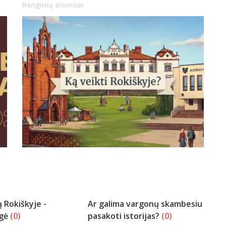
Renginių anonsai
 Rokiškyje -
Ar galima vargonų skambesiu
ugė
(0)
pasakoti istorijas?
(0)