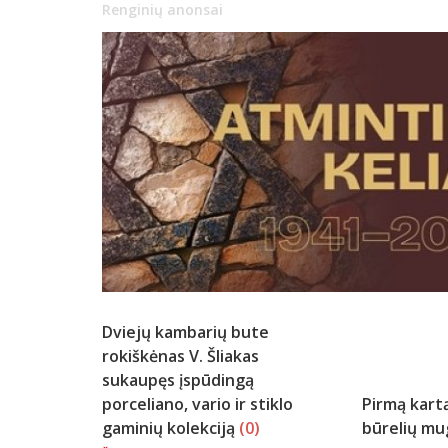
Renginių anonsai
Dviejų kambarių bute
rokiškėnas V. Šliakas
sukaupęs įspūdingą
porceliano, vario ir stiklo
Pirmą kartą
gaminių kolekciją
(0)
būrelių m