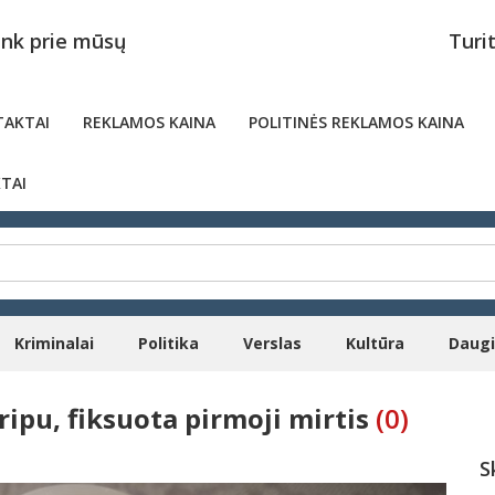
unk prie mūsų
Turi
AKTAI
REKLAMOS KAINA
POLITINĖS REKLAMOS KAINA
TAI
Kriminalai
Politika
Verslas
Kultūra
Daug
pu, fiksuota pirmoji mirtis
(0)
S