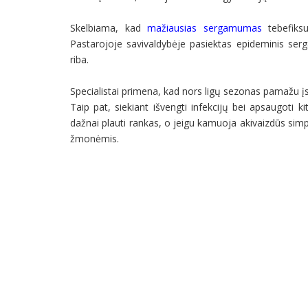
Skelbiama, kad
mažiausias sergamumas
tebefiksu
Pastarojoje savivaldybėje pasiektas epideminis se
riba.
Specialistai primena, kad nors ligų sezonas pamažu įs
Taip pat, siekiant išvengti infekcijų bei apsaugoti 
dažnai plauti rankas, o jeigu kamuoja akivaizdūs simp
žmonėmis.