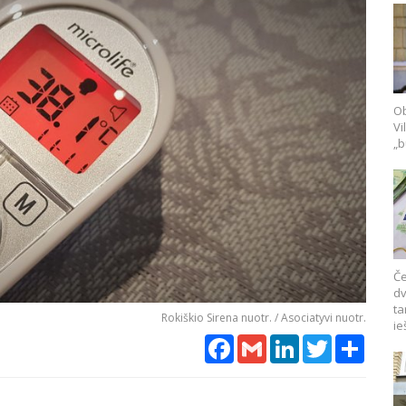
Ob
Vi
„b
Če
dv
ta
Rokiškio Sirena nuotr. / Asociatyvi nuotr.
ie
Facebook
Gmail
LinkedIn
Twitter
Share