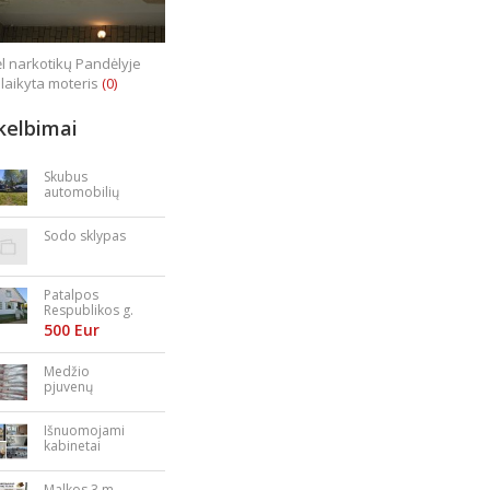
l narkotikų Pandėlyje
laikyta moteris
(0)
kelbimai
Skubus
automobilių
supirkimas
Sodo sklypas
Patalpos
Respublikos g.
23
500 Eur
Medžio
pjuvenų
granulės,
briketai
Išnuomojami
kabinetai
Nepriklausomy
bės aikštėje
Malkos 3 m.