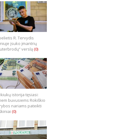
elietis R. Tervydis
lniuje įsuko įmantrių
uterbrodų“ verslą
(0)
kiukų istorija tęsiasi:
iem buvusiems Rokiškio
rybos nariams pateikti
škiniai
(0)