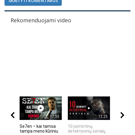
SKAITYTI KOMENTARUS
Rekomenduojami video
17:50
12:25
Se7en – kai tamsa
10 įsimintinų
10 įtempt
tampa meno kūriniu
detektyvinių serialų
stingdanč