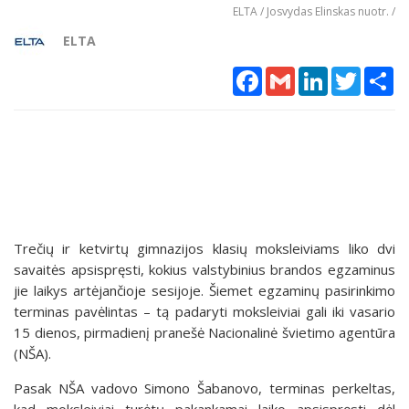
ELTA / Josvydas Elinskas nuotr. /
ELTA
Facebook
Gmail
LinkedIn
Twitter
Sh
Trečių ir ketvirtų gimnazijos klasių moksleiviams liko dvi
savaitės apsispręsti, kokius valstybinius brandos egzaminus
jie laikys artėjančioje sesijoje. Šiemet egzaminų pasirinkimo
terminas pavėlintas – tą padaryti moksleiviai gali iki vasario
15 dienos, pirmadienį pranešė Nacionalinė švietimo agentūra
(NŠA).
Pasak NŠA vadovo Simono Šabanovo, terminas perkeltas,
kad moksleiviai turėtų pakankamai laiko apsispręsti dėl