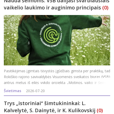
Nauda šeimoms: VSB dalijasi svarbiausiais
vaikelio laukimo ir auginimo principais
(0)
Pasitikėjimas įgimtais tėvystės įgūdžiais gimsta per praktiką, tad
Rokiškio rajono savivaldybės Visuomenės sveikatos biuras (VSB)
antrus metus iš eilės vykdo projektą „Motinos, vaiko ir šeimos
sveikatos stiprinimas“ ir rajono šeimas kviečia dalyvauti
Švietimas
2026-07-20
programoj
Trys „istoriniai“ šimtukininkai: L.
Kalvelytė, S. Dainytė, ir K. Kulikovskij
(0)