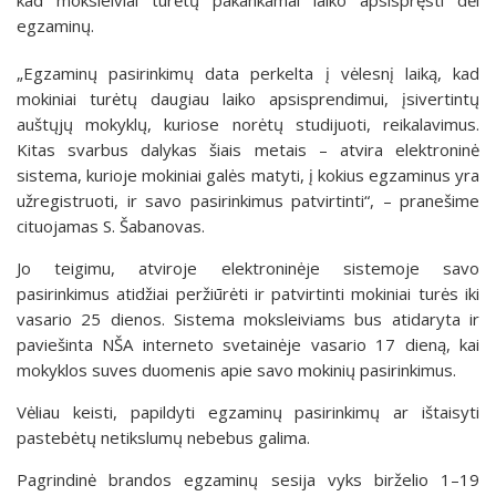
egzaminų.
„Egzaminų pasirinkimų data perkelta į vėlesnį laiką, kad
mokiniai turėtų daugiau laiko apsisprendimui, įsivertintų
auštųjų mokyklų, kuriose norėtų studijuoti, reikalavimus.
Kitas svarbus dalykas šiais metais – atvira elektroninė
sistema, kurioje mokiniai galės matyti, į kokius egzaminus yra
užregistruoti, ir savo pasirinkimus patvirtinti“, – pranešime
cituojamas S. Šabanovas.
Jo teigimu, atviroje elektroninėje sistemoje savo
pasirinkimus atidžiai peržiūrėti ir patvirtinti mokiniai turės iki
vasario 25 dienos. Sistema moksleiviams bus atidaryta ir
paviešinta NŠA interneto svetainėje vasario 17 dieną, kai
mokyklos suves duomenis apie savo mokinių pasirinkimus.
Vėliau keisti, papildyti egzaminų pasirinkimų ar ištaisyti
pastebėtų netikslumų nebebus galima.
Pagrindinė brandos egzaminų sesija vyks birželio 1–19