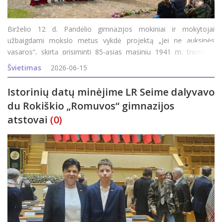
Birželio 12 d. Pandėlio gimnazijos mokiniai ir mokytojai
užbaigdami mokslo metus vykdė projektą „Jei ne auksinės
vasaros“, skirtą prisiminti 85-ąsias masinių 1941 m. trėmimų
metines. Į renginį atvyko A. Smetonos šaulių 5-osios rinktinės
Švietimas
2026-06-15
501 kuopos jaunieji šauliai su vadova
Istorinių datų minėjime LR Seime dalyvavo
du Rokiškio „Romuvos“ gimnazijos
atstovai
(0)