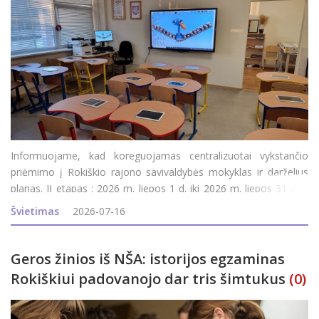
Informuojame, kad koreguojamas centralizuotai vykstančio
priėmimo į Rokiškio rajono savivaldybės mokyklas ir darželius
planas. II etapas : 2026 m. liepos 1 d. iki 2026 m. liepos 31 d. –
prašymų pildymas, koregavimas; 2026 m. rugpjūčio 1 d. iki 2026
Švietimas
2026-07-16
m. rugpjūčio 5 d. – e
Geros žinios iš NŠA: istorijos egzaminas
Rokiškiui padovanojo dar tris šimtukus
(0)