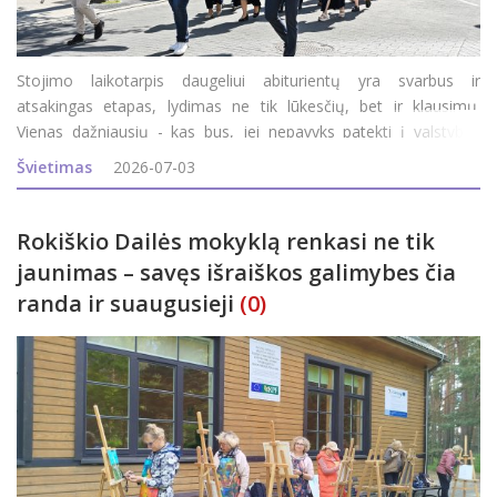
Stojimo laikotarpis daugeliui abiturientų yra svarbus ir
atsakingas etapas, lydimas ne tik lūkesčių, bet ir klausimų.
Vienas dažniausių - kas bus, jei nepavyks patekti į valstybės
finansuojamą studijų vietą? Ar tai reiškia, kad teks atsisakyti
Švietimas
2026-07-03
svajonių studijų? Panevėžio kolegija sako - nebūt
Rokiškio Dailės mokyklą renkasi ne tik
jaunimas – savęs išraiškos galimybes čia
randa ir suaugusieji
(0)