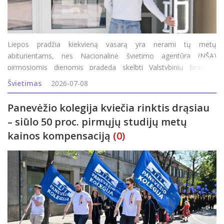
Liepos pradžia kiekvieną vasarą yra nerami tų metų
abiturientams, nes Nacionalinė švietimo agentūra (NŠA)
pirmosiomis dienomis pradeda skelbti Valstybinių brandos
egzaminų (VBE) rezultatus. Pirmuosius abiturientai sužinojo jau
Švietimas
2026-07-08
vakar: po 14 val. NŠA internetinėje svetainėje pasir
Panevėžio kolegija kviečia rinktis drąsiau
– siūlo 50 proc. pirmųjų studijų metų
kainos kompensaciją
(0)