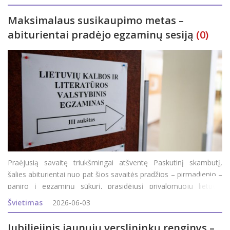
ugdymo
Maksimalaus susikaupimo metas –
abiturientai pradėjo egzaminų sesiją
(0)
Praėjusią savaitę triukšmingai atšventę Paskutinį skambutį,
šalies abiturientai nuo pat šios savaitės pradžios – pirmadienio –
paniro į egzaminų sūkurį, prasidėjusį privalomuoju lietuvių
kalbos ir literatūros egzaminu. Šiandien abiturientai laikė geogra
Švietimas
2026-06-03
Jubiliejinis jaunųjų verslininkų renginys –