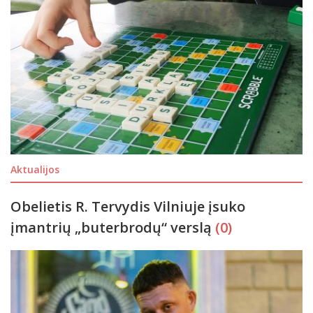
Aktualijos
Obelietis R. Tervydis Vilniuje įsuko
įmantrių „buterbrodų“ verslą
(0)