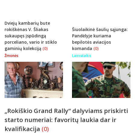
istorijų
Dviejų kambarių bute
rokiškėnas V. Šliakas
Šiuolaikinė šaulių sąjunga:
sukaupęs įspūdingą
Pandėlyje kuriama
porceliano, vario ir stiklo
bepilotės aviacijos
gaminių kolekciją
(0)
komanda
(0)
Žmonės
Laisvalaikis
„Rokiškio Grand Rally“ dalyviams priskirti
starto numeriai: favoritų laukia dar ir
kvalifikacija
(0)