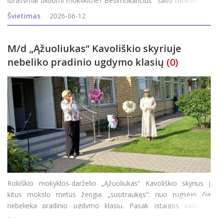
(prašymai pildomi mokykloje) Besimokančius savo mokyklos /
gimnazijos 11-12 (III-IV) klasėse - profesinio mokymo modulis.
Švietimas
2026-06-12
Baigusius 10 klasių ir įgijusius pagr
M/d „Ąžuoliukas“ Kavoliškio skyriuje
nebeliko pradinio ugdymo klasių
(0)
Rokiškio mokyklos-darželio „Ąžuoliukas“ Kavoliškio skyrius į
kitus mokslo metus žengia „susitraukęs“: nuo rugsėjo čia
nebelieka pradinio ugdymo klasių. Pasak įstaigos vadovės
Romualdos Cegelskienės, mintys, kad skyriuje gali nebelikti