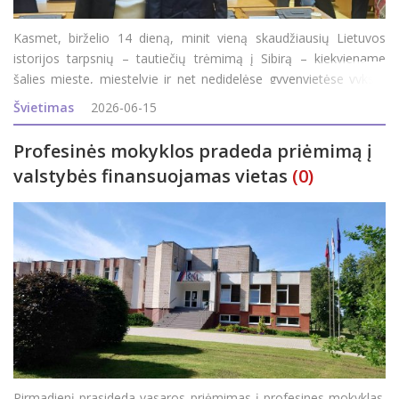
Kasmet, birželio 14 dieną, minit vieną skaudžiausių Lietuvos
istorijos tarpsnių – tautiečių trėmimą į Sibirą – kiekviename
šalies mieste, miestelyje ir net nedidelėse gyvenvietėse vyksta
simboliniai minėjimo renginiai. Šiemet sukanka 85 metai nuo
Švietimas
2026-06-15
pirmojo masinio Lietuvos gy
Profesinės mokyklos pradeda priėmimą į
valstybės finansuojamas vietas
(0)
Pirmadienį prasideda vasaros priėmimas į profesines mokyklas.