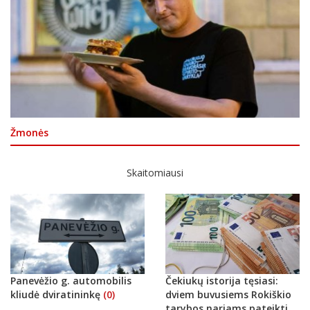
Žmonės
Skaitomiausi
Panevėžio g. automobilis
Čekiukų istorija tęsiasi:
kliudė dviratininkę
(0)
dviem buvusiems Rokiškio
tarybos nariams pateikti