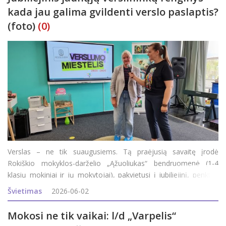
kada jau galima gvildenti verslo paslaptis?
(foto)
(0)
Verslas – ne tik suaugusiems. Tą praėjusią savaitę įrodė
Rokiškio mokyklos-darželio „Ąžuoliukas“ bendruomenė (1-4
klasių mokiniai ir jų mokytojai), pakvietusi į jubiliejinį, penktus
metus iš eilės pavasarį organizuojamą renginį „Verslumo
Švietimas
2026-06-02
miestelis“. Jubil
Mokosi ne tik vaikai: l/d „Varpelis“