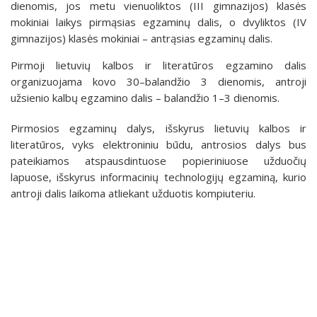
dienomis, jos metu vienuoliktos (III gimnazijos) klasės
mokiniai laikys pirmąsias egzaminų dalis, o dvyliktos (IV
gimnazijos) klasės mokiniai – antrąsias egzaminų dalis.
Pirmoji lietuvių kalbos ir literatūros egzamino dalis
organizuojama kovo 30–balandžio 3 dienomis, antroji
užsienio kalbų egzamino dalis – balandžio 1–3 dienomis.
Pirmosios egzaminų dalys, išskyrus lietuvių kalbos ir
literatūros, vyks elektroniniu būdu, antrosios dalys bus
pateikiamos atspausdintuose popieriniuose užduočių
lapuose, išskyrus informacinių technologijų egzaminą, kurio
antroji dalis laikoma atliekant užduotis kompiuteriu.