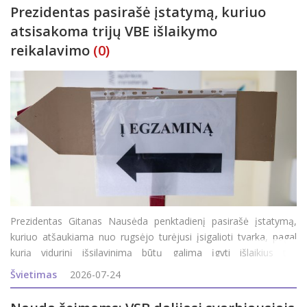
Prezidentas pasirašė įstatymą, kuriuo
atsisakoma trijų VBE išlaikymo
reikalavimo
(0)
Prezidentas Gitanas Nausėda penktadienį pasirašė įstatymą,
kuriuo atšaukiama nuo rugsėjo turėjusi įsigalioti tvarka, pagal
kurią vidurinį išsilavinimą būtų galima įgyti išlaikius tris
valstybinius brandos egzaminus. Apie tai penktadienį patvirtino
Švietimas
2026-07-24
Prezidentūra.&nb