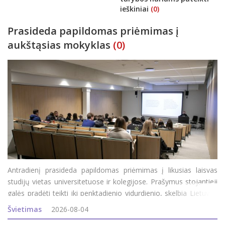
ieškiniai
(0)
Prasideda papildomas priėmimas į
aukštąsias mokyklas
(0)
Antradienį prasideda papildomas priėmimas į likusias laisvas
studijų vietas universitetuose ir kolegijose. Prašymus stojantieji
galės pradėti teikti iki penktadienio vidurdienio, skelbia Lietuvos
aukštųjų mokyklų asociacija bendrajam priėmimui organizuoti
Švietimas
2026-08-04
(LAMABPO). Į valstybės finan