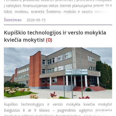
Į valstybės finansuojamas vietas šiemet planuojama priimti 20,6
tūkst. mokinių, pranešė Švietimo, mokslo ir sporto ministerija
(ŠMSM). Anot ministerijos, daugiausia valstybės finansuojamų
Švietimas
2026-06-15
vietų suplanuota
Kupiškio technologijos ir verslo mokykla
kviečia mokytis!
(0)
Kupiškio technologijos ir verslo mokykla kviečia mokytis!
Baigusius 8 ar 9 klases – pagrindinio ugdymo programa