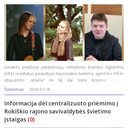
Savaitės pradžioje paskutiniųjų valstybinių brandos egzaminų
(VBE) rezultatus paskelbusi Nacionalinė švietimo agentūra (NŠA)
džiaugsmo „atnešė“ ne tik dar trims Rokiškio rajono
abiturientams, bet ir visam rajonui, nes iki šių rezultatų
Švietimas
2026-07-16
paskelbimo Roki&s
Informacija dėl centralizuoto priėmimo į
Rokiškio rajono savivaldybės švietimo
įstaigas
(0)