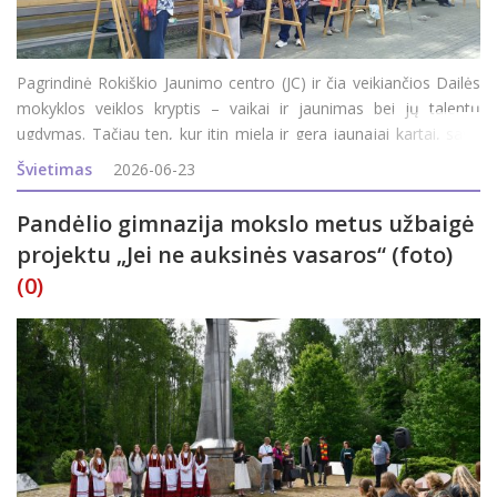
Pagrindinė Rokiškio Jaunimo centro (JC) ir čia veikiančios Dailės
mokyklos veiklos kryptis – vaikai ir jaunimas bei jų talentų
ugdymas. Tačiau ten, kur itin miela ir gera jaunajai kartai, savo
vietą randa ir suaugusieji. JC direktorė Inga Vagonė pasidžiaugė,
Švietimas
2026-06-23
kad šiais metais siūl
Pandėlio gimnazija mokslo metus užbaigė
projektu „Jei ne auksinės vasaros“ (foto)
(0)