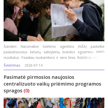
Šiandien Nacionalinė švietimo agentūra (NŠA) paskelbė
paskutiniuosius keturių valstybinių brandos egzaminų (VBE)
rezultatus. Pagaliau nuskambėjo ir gera žinia: Rokiškyje yra dar
trys šimtukai. Rokiškio rajono savivaldybės administracijos
Švietimas
2026-07-14
Švietimo ir
Pasimatė pirmosios naujosios
centralizuoto vaikų priėmimo programos
spragos
(0)