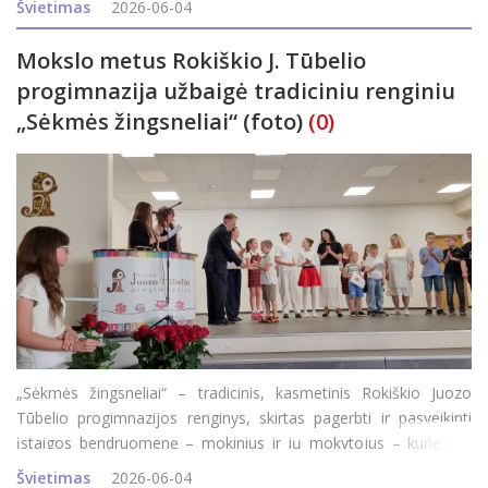
Švietimas
2026-06-04
pradinio ugdymo klasių, jų
Mokslo metus Rokiškio J. Tūbelio
progimnazija užbaigė tradiciniu renginiu
„Sėkmės žingsneliai“ (foto)
(0)
„Sėkmės žingsneliai“ – tradicinis, kasmetinis Rokiškio Juozo
Tūbelio progimnazijos renginys, skirtas pagerbti ir pasveikinti
įstaigos bendruomenę – mokinius ir jų mokytojus – kurie per
praėjusius mokslo metus pasiekė aukštesnių rezultatų ir garsino
Švietimas
2026-06-04