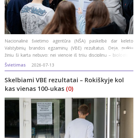
Nacionalinė švietimo agentūra (NŠA) paskelbė dar keleto
Valstybinių brandos egzaminų (VBE) rezultatus. Deja, puikių
žinių šį kartą nebuvo: nei vienoje iš trijų disciplinų – biologijos,
geografijos, verslumo ir ekonomikos – maksimalaus (100)
Švietimas
2026-07-13
egzamino balo Roki&
Skelbiami VBE rezultatai – Rokiškyje kol
kas vienas 100-ukas
(0)