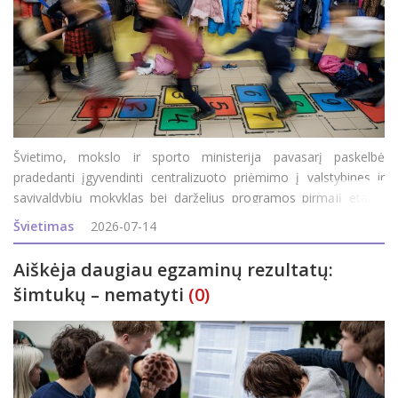
Švietimo, mokslo ir sporto ministerija pavasarį paskelbė
pradedanti įgyvendinti centralizuoto priėmimo į valstybines ir
savivaldybių mokyklas bei darželius programos pirmąjį etapą.
Jame dalyvauja 24-ios šalies savivaldybės (jų sąraše – ir
Švietimas
2026-07-14
Rokiškis), kurių gyventojai
Aiškėja daugiau egzaminų rezultatų:
šimtukų – nematyti
(0)