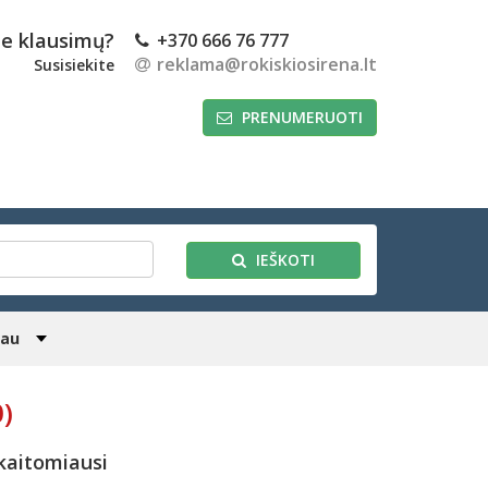
te klausimų?
+370 666 76 777
reklama@rokiskiosirena.lt
Susisiekite
PRENUMERUOTI
IEŠKOTI
iau
0)
kaitomiausi