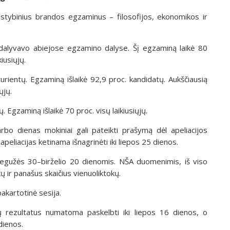
alstybinius brandos egzaminus – filosofijos, ekonomikos ir
ie dalyvavo abiejose egzamino dalyse. Šį egzaminą laikė 80
kiusiųjų.
rientų. Egzaminą išlaikė 92,9 proc. kandidatų. Aukščiausią
ųjų.
. Egzaminą išlaikė 70 proc. visų laikiusiųjų.
o dienas mokiniai gali pateikti prašymą dėl apeliacijos
eliacijas ketinama išnagrinėti iki liepos 25 dienos.
egužės 30–birželio 20 dienomis. NŠA duomenimis, iš viso
ų ir panašus skaičius vienuoliktokų.
akartotinė sesija.
ų rezultatus numatoma paskelbti iki liepos 16 dienos, o
 dienos.