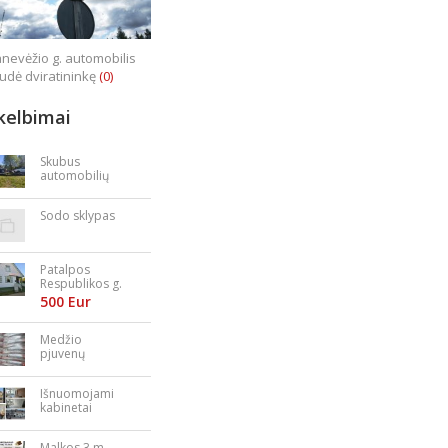
nevėžio g. automobilis
iudė dviratininkę
(0)
kelbimai
Skubus
automobilių
supirkimas
Sodo sklypas
Patalpos
Respublikos g.
23
500 Eur
Medžio
pjuvenų
granulės,
briketai
Išnuomojami
kabinetai
Nepriklausomy
bės aikštėje
Malkos 3 m.