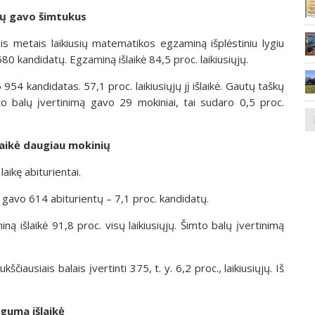
tų gavo šimtukus
ais metais laikiusių matematikos egzaminą išplėstiniu lygiu
80 kandidatų. Egzaminą išlaikė 84,5 proc. laikiusiųjų.
4 kandidatas. 57,1 proc. laikiusiųjų jį išlaikė. Gautų taškų
to balų įvertinimą gavo 29 mokiniai, tai sudaro 0,5 proc.
 laikė daugiau mokinių
aikę abiturientai.
 gavo 614 abiturientų – 7,1 proc. kandidatų.
ą išlaikė 91,8 proc. visų laikiusiųjų. Šimto balų įvertinimą
čiausiais balais įvertinti 375, t. y. 6,2 proc., laikiusiųjų. Iš
guma išlaikė