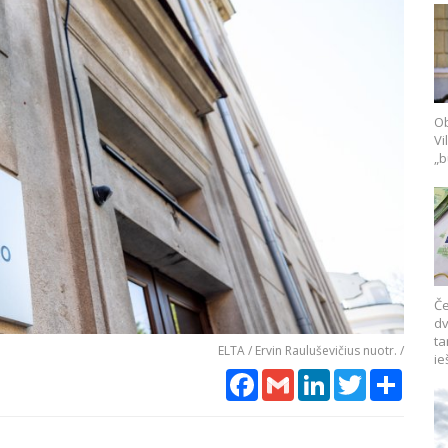
Ob
Vi
„b
Če
dv
ta
ELTA / Ervin Rauluševičius nuotr. /
ie
Facebook
Gmail
LinkedIn
Twitter
Share