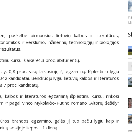
Pa
kl
S
nį paskelbė pirmuosius lietuvių kalbos ir literatūros,
konomikos ir verslumo, inžinerinių technologijų ir biologijos
rezultatus.
tiniu kursu išlaikė 94,3 proc. abiturientų.
y. 0,8 proc. visų laikiusiųjų šį egzaminą. Išplėstiniu lygiu
042 kandidatai. Bendruoju lygiu lietuvių kalbos ir literatūros
68,7 proc. kandidatų.
ių kalbos ir literatūros egzaminą išplėstiniu kursu, rinkosi
imi?“ pagal Vinco Mykolaičio-Putino romano „Altorių šešėly“
eratūros brandos egzamino, galės jį tuo pačiu lygiu kaip ir
minų sesijoje liepos 11 dieną.