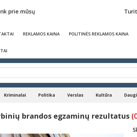
unk prie mūsų
Turi
AKTAI
REKLAMOS KAINA
POLITINĖS REKLAMOS KAINA
TAI
Kriminalai
Politika
Verslas
Kultūra
Daug
ybinių brandos egzaminų rezultatus
(
S