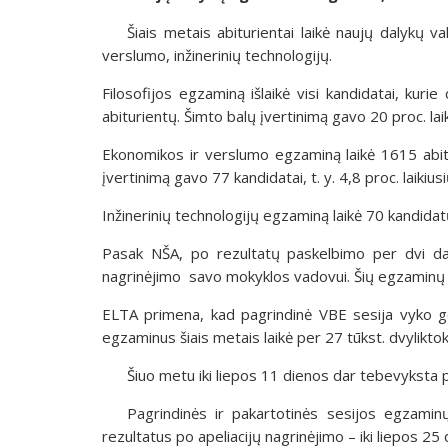
Šiais metais abiturientai laikė naujų dalykų v
verslumo, inžinerinių technologijų.
Filosofijos egzaminą išlaikė visi kandidatai, kur
abiturientų. Šimto balų įvertinimą gavo 20 proc. lai
Ekonomikos ir verslumo egzaminą laikė 1615 abitu
įvertinimą gavo 77 kandidatai, t. y. 4,8 proc. laikiusi
Inžinerinių technologijų egzaminą laikė 70 kandidatų
Pasak NŠA, po rezultatų paskelbimo per dvi darb
nagrinėjimo savo mokyklos vadovui. Šių egzaminų ap
ELTA primena, kad pagrindinė VBE sesija vyko g
egzaminus šiais metais laikė per 27 tūkst. dvyliktok
Šiuo metu iki liepos 11 dienos dar tebevyksta p
Pagrindinės ir pakartotinės sesijos egzamin
rezultatus po apeliacijų nagrinėjimo – iki liepos 25