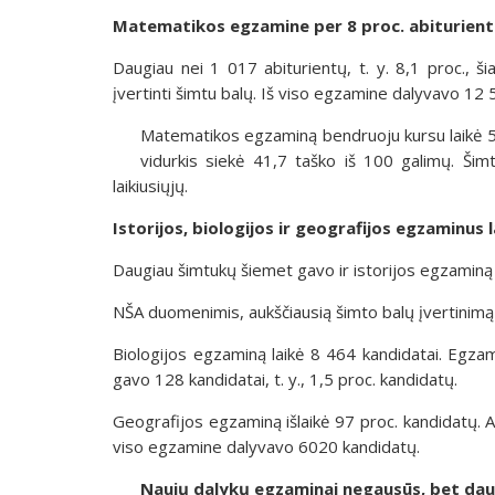
Matematikos egzamine per 8 proc. abiturien
Daugiau nei 1 017 abiturientų, t. y. 8,1 proc., ši
įvertinti šimtu balų. Iš viso egzamine dalyvavo 12 5
Matematikos egzaminą bendruoju kursu laikė 5 95
vidurkis siekė 41,7 taško iš 100 galimų. Šim
laikiusiųjų.
Istorijos, biologijos ir geografijos egzaminus
Daugiau šimtukų šiemet gavo ir istorijos egzaminą l
NŠA duomenimis, aukščiausią šimto balų įvertinimą
Biologijos egzaminą laikė 8 464 kandidatai. Egzamin
gavo 128 kandidatai, t. y., 1,5 proc. kandidatų.
Geografijos egzaminą išlaikė 97 proc. kandidatų. Aukš
viso egzamine dalyvavo 6020 kandidatų.
Naujų dalykų egzaminai negausūs, bet dau