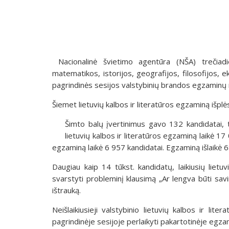
Nacionalinė švietimo agentūra (NŠA) trečiadie
matematikos, istorijos, geografijos, filosofijos, e
pagrindinės sesijos valstybinių brandos egzaminų 
Šiemet lietuvių kalbos ir literatūros egzaminą išplės
Šimto balų įvertinimus gavo 132 kandidatai, t. 
lietuvių kalbos ir literatūros egzaminą laikė 17 
egzaminą laikė 6 957 kandidatai. Egzaminą išlaikė 
Daugiau kaip 14 tūkst. kandidatų, laikiusių lietuv
svarstyti probleminį klausimą „Ar lengva būti sav
ištrauką.
Neišlaikiusieji valstybinio lietuvių kalbos ir lit
pagrindinėje sesijoje perlaikyti pakartotinėje egza