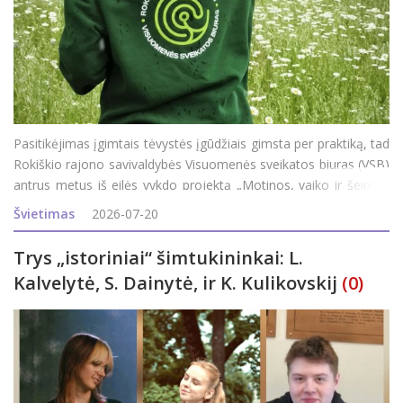
Pasitikėjimas įgimtais tėvystės įgūdžiais gimsta per praktiką, tad
Rokiškio rajono savivaldybės Visuomenės sveikatos biuras (VSB)
antrus metus iš eilės vykdo projektą „Motinos, vaiko ir šeimos
sveikatos stiprinimas“ ir rajono šeimas kviečia dalyvauti
Švietimas
2026-07-20
programoj
Trys „istoriniai“ šimtukininkai: L.
Kalvelytė, S. Dainytė, ir K. Kulikovskij
(0)