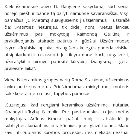
Kiek išsamesnė buvo D. Raugienė sakydama, kad seniai
norėjo piešti ir bandė tą daryti namuose savarankiškai. Visgi
pamačiusi JC kvietimą suaugusiems į užsiėmimus – užsirašė
čia: „Patirties neturėjau, tik didelį norą. Metus lankiau
užsiėmimus pas mokytoją Raimondą Gailiūną ir
praktikuojantis atsirado patirtis ir įgūdžiai. Užsiėmimuose
tvyro kūrybiška aplinka, draugiškos kolegės padeda visiškai
atsipalaiduoti ir relaksuoti. Jei tik yra noras kurti, negalvokit,
užsirašykit ir pirmyn: patirsite kūrybinį džiaugsmą ir gerai
praleisite laiką“.
Viena iš keramikos grupės narių Roma Stainienė, užsiėmimus
lanko jau trejus metus. Prieš imdamasi minkyti molį, moteris
sakė keletą metų ėjusi į tapybos pamokas.
„Suzinojusi, kad rengiami keramikos užsiėmimai, nutariau
išbandyti kūrybą iš molio. Per pastaruosius trejus metus
mokytojas Arūnas išmokė pažinti molį ir atskleidė jo
subtilybes kuriant įvairius kūrinius, juos glazūruojant. Mane
žavi intriguojantis kurybos procesas, nes niekada nezžnai,