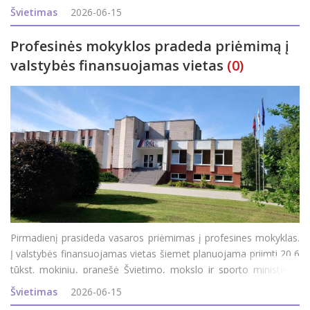
simboliniai minėjimo renginiai. Šiemet sukanka 85 metai nuo
Švietimas
2026-06-15
pirmojo masinio Lietuvos gy
Profesinės mokyklos pradeda priėmimą į
valstybės finansuojamas vietas
(0)
Pirmadienį prasideda vasaros priėmimas į profesines mokyklas.
Į valstybės finansuojamas vietas šiemet planuojama priimti 20,6
tūkst. mokinių, pranešė Švietimo, mokslo ir sporto ministerija
(ŠMSM). Anot ministerijos, daugiausia valstybės finansuojamų
Švietimas
2026-06-15
vietų suplanuota