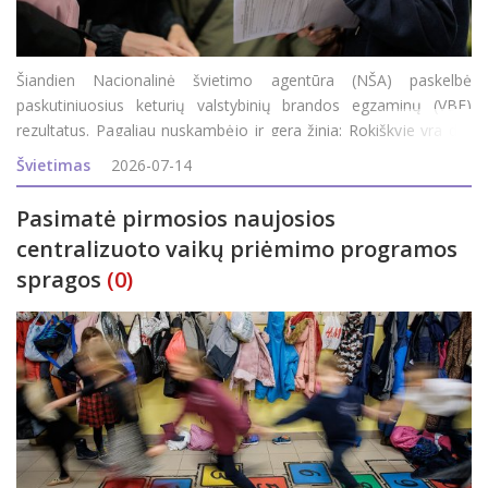
Šiandien Nacionalinė švietimo agentūra (NŠA) paskelbė
paskutiniuosius keturių valstybinių brandos egzaminų (VBE)
rezultatus. Pagaliau nuskambėjo ir gera žinia: Rokiškyje yra dar
trys šimtukai. Rokiškio rajono savivaldybės administracijos
Švietimas
2026-07-14
Švietimo ir
Pasimatė pirmosios naujosios
centralizuoto vaikų priėmimo programos
spragos
(0)