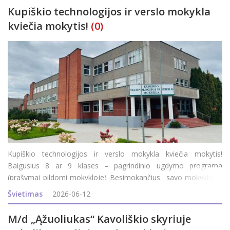
Kupiškio technologijos ir verslo mokykla
kviečia mokytis!
(0)
Kupiškio technologijos ir verslo mokykla kviečia mokytis!
Baigusius 8 ar 9 klases – pagrindinio ugdymo programa
(prašymai pildomi mokykloje) Besimokančius savo mokyklos /
gimnazijos 11-12 (III-IV) klasėse - profesinio mokymo modulis.
Švietimas
2026-06-12
Baigusius 10 klasių ir įgijusius pagr
M/d „Ąžuoliukas“ Kavoliškio skyriuje