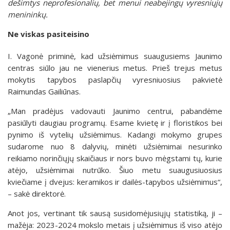
dešimtys neprofesionalių, bet menui neabejingų vyresniųjų
menininkų.
Ne viskas pasiteisino
I. Vagonė priminė, kad užsiėmimus suaugusiems Jaunimo
centras siūlo jau ne vienerius metus. Prieš trejus metus
mokytis tapybos paslapčių vyresniuosius pakvietė
Raimundas Gailiūnas.
„Man pradėjus vadovauti Jaunimo centrui, pabandėme
pasiūlyti daugiau programų. Esame kvietę ir į floristikos bei
pynimo iš vytelių užsiėmimus. Kadangi mokymo grupes
sudarome nuo 8 dalyvių, minėti užsiėmimai nesurinko
reikiamo norinčiųjų skaičiaus ir nors buvo mėgstami tų, kurie
atėjo, užsiėmimai nutrūko. Šiuo metu suaugusiuosius
kviečiame į dvejus: keramikos ir dailės-tapybos užsiėmimus“,
– sakė direktorė.
Anot jos, vertinant tik sausą susidomėjusiųjų statistiką, ji –
mažėja: 2023-2024 mokslo metais į užsiėmimus iš viso atėjo