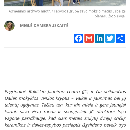
Asmeninio archyvo nuotr. / Tapybos grupė savo mokslo metus užbaigė
pleneru Žiobiškyje.
MIGLĖ DAMBRAUSKAITĖ
Facebook
Gmail
LinkedIn
Twitter
Sh
Pagrindinė Rokiškio Jaunimo centro (JC) ir čia veikiančios
Dailės mokyklos veiklos kryptis – vaikai ir jaunimas bei jų
talentų ugdymas. Tačiau ten, kur itin miela ir gera jaunajai
kartai, savo vietą randa ir suaugusieji. JC direktorė Inga
Vagonė pasidžiaugė, kad šiais metais siūlytų dviejų sričių:
keramikos ir dailės-tapybos paslaptis išgvildeno beveik trys