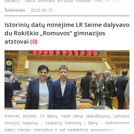
vasaros“, skirtą prisiminti 85-ąsias masinių 1941 m. trėmimų
metines. Į renginį atvyko A. Smetonos šaulių 5-osios rinktinės
Švietimas
2026-06-15
501 kuopos jaunieji šauliai su vadova
Istorinių datų minėjime LR Seime dalyvavo
du Rokiškio „Romuvos“ gimnazijos
atstovai
(0)
Kasmet, birželio 14 dieną, minit vieną skaudžiausių Lietuvos
istorijos tarpsnių – tautiečių trėmimą į Sibirą – kiekviename
šalies mieste, miestelyje ir net nedidelėse gyvenvietėse vyksta