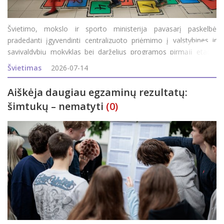
Švietimo, mokslo ir sporto ministerija pavasarį paskelbė
pradedanti įgyvendinti centralizuoto priėmimo į valstybines ir
savivaldybių mokyklas bei darželius programos pirmąjį etapą.
Jame dalyvauja 24-ios šalies savivaldybės (jų sąraše – ir
Švietimas
2026-07-14
Rokiškis), kurių gyventojai
Aiškėja daugiau egzaminų rezultatų:
šimtukų – nematyti
(0)