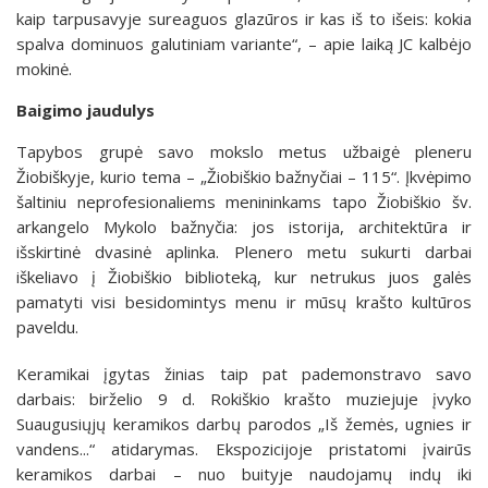
kaip tarpusavyje sureaguos glazūros ir kas iš to išeis: kokia
spalva dominuos galutiniam variante“, – apie laiką JC kalbėjo
mokinė.
Baigimo jaudulys
Tapybos grupė savo mokslo metus užbaigė pleneru
Žiobiškyje, kurio tema – „Žiobiškio bažnyčiai – 115“. Įkvėpimo
šaltiniu neprofesionaliems menininkams tapo Žiobiškio šv.
arkangelo Mykolo bažnyčia: jos istorija, architektūra ir
išskirtinė dvasinė aplinka. Plenero metu sukurti darbai
iškeliavo į Žiobiškio biblioteką, kur netrukus juos galės
pamatyti visi besidomintys menu ir mūsų krašto kultūros
paveldu.
Keramikai įgytas žinias taip pat pademonstravo savo
darbais: birželio 9 d. Rokiškio krašto muziejuje įvyko
Suaugusiųjų keramikos darbų parodos „Iš žemės, ugnies ir
vandens...“ atidarymas. Ekspozicijoje pristatomi įvairūs
keramikos darbai – nuo buityje naudojamų indų iki