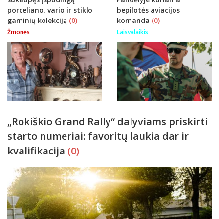
porceliano, vario ir stiklo
bepilotės aviacijos
gaminių kolekciją
(0)
komanda
(0)
Žmonės
Laisvalaikis
„Rokiškio Grand Rally“ dalyviams priskirti
starto numeriai: favoritų laukia dar ir
kvalifikacija
(0)