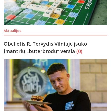
Aktualijos
Obelietis R. Tervydis Vilniuje įsuko
įmantrių „buterbrodų“ verslą
(0)