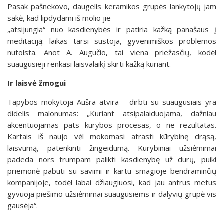
Pasak pašnekovo, daugelis keramikos grupės lankytojų jam
sakė, kad lipdydami iš molio jie
„atsijungia“ nuo kasdienybės ir patiria kažką panašaus į
meditaciją: laikas tarsi sustoja, gyvenimiškos problemos
nutolsta. Anot A. Augučio, tai viena priežasčių, kodėl
suaugusieji renkasi laisvalaikį skirti kažką kuriant.
Ir laisvė žmogui
Tapybos mokytoja Aušra atvira – dirbti su suaugusiais yra
didelis malonumas: „Kuriant atsipalaiduojama, dažniau
akcentuojamas pats kūrybos procesas, o ne rezultatas.
Kartais iš naujo vėl mokomasi atrasti kūrybinę drąsą,
laisvumą, patenkinti žingeidumą. Kūrybiniai užsiėmimai
padeda nors trumpam palikti kasdienybę už durų, puiki
priemonė pabūti su savimi ir kartu smagioje bendraminčių
kompanijoje, todėl labai džiaugiuosi, kad jau antrus metus
gyvuoja piešimo užsiėmimai suaugusiems ir dalyvių grupė vis
gausėja“.