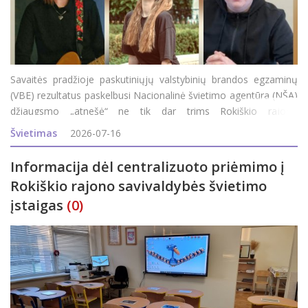
Savaitės pradžioje paskutiniųjų valstybinių brandos egzaminų
(VBE) rezultatus paskelbusi Nacionalinė švietimo agentūra (NŠA)
džiaugsmo „atnešė“ ne tik dar trims Rokiškio rajono
abiturientams, bet ir visam rajonui, nes iki šių rezultatų
Švietimas
2026-07-16
paskelbimo Roki&s
Informacija dėl centralizuoto priėmimo į
Rokiškio rajono savivaldybės švietimo
įstaigas
(0)