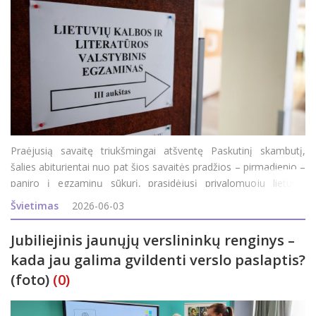
Praėjusią savaitę triukšmingai atšventę Paskutinį skambutį,
šalies abiturientai nuo pat šios savaitės pradžios – pirmadienio –
paniro į egzaminų sūkurį, prasidėjusį privalomuoju lietuvių
kalbos ir literatūros egzaminu. Šiandien abiturientai laikė geogra
Švietimas
2026-06-03
Jubiliejinis jaunųjų verslininkų renginys –
kada jau galima gvildenti verslo paslaptis?
(foto)
(0)