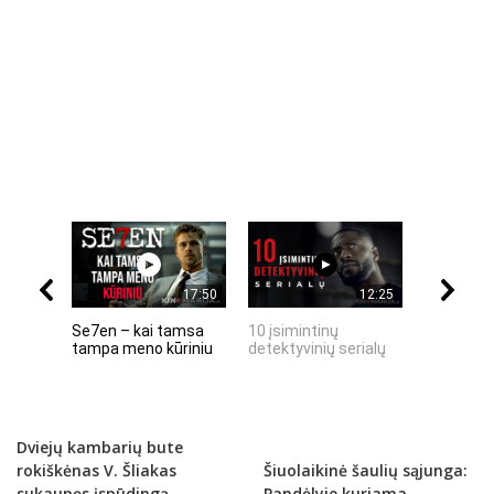
17:50
12:25
Se7en – kai tamsa
10 įsimintinų
10 įtempt
tampa meno kūriniu
detektyvinių serialų
stingdanč
istorijų
Dviejų kambarių bute
rokiškėnas V. Šliakas
Šiuolaikinė šaulių sąjunga:
sukaupęs įspūdingą
Pandėlyje kuriama