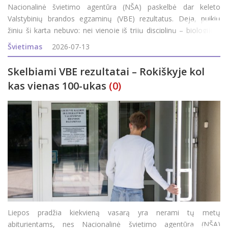
Nacionalinė švietimo agentūra (NŠA) paskelbė dar keleto
Valstybinių brandos egzaminų (VBE) rezultatus. Deja, puikių
žinių šį kartą nebuvo: nei vienoje iš trijų disciplinų – biologijos,
geografijos, verslumo ir ekonomikos – maksimalaus (100)
Švietimas
2026-07-13
egzamino balo Roki&
Skelbiami VBE rezultatai – Rokiškyje kol
kas vienas 100-ukas
(0)
Liepos pradžia kiekvieną vasarą yra nerami tų metų
abiturientams, nes Nacionalinė švietimo agentūra (NŠA)