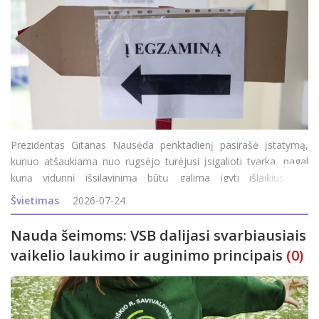
Prezidentas Gitanas Nausėda penktadienį pasirašė įstatymą,
kuriuo atšaukiama nuo rugsėjo turėjusi įsigalioti tvarka, pagal
kurią vidurinį išsilavinimą būtų galima įgyti išlaikius tris
valstybinius brandos egzaminus. Apie tai penktadienį patvirtino
Švietimas
2026-07-24
Prezidentūra.&nb
Nauda šeimoms: VSB dalijasi svarbiausiais
vaikelio laukimo ir auginimo principais
(0)