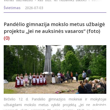
finansuojamą studijų vietą? Ar tai reiškia, kad teks atsisakyti
Švietimas
2026-07-03
svajonių studijų? Panevėžio kolegija sako - nebūt
Pandėlio gimnazija mokslo metus užbaigė
projektu „Jei ne auksinės vasaros“ (foto)
(0)
Birželio 12 d. Pandėlio gimnazijos mokiniai ir mokytojai
užbaigdami mokslo metus vykdė projektą „Jei ne auksinės