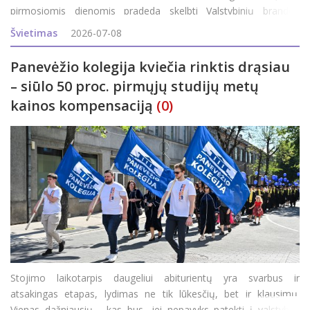
pirmosiomis dienomis pradeda skelbti Valstybinių brandos
egzaminų (VBE) rezultatus. Pirmuosius abiturientai sužinojo jau
Švietimas
2026-07-08
vakar: po 14 val. NŠA internetinėje svetainėje pasir
Panevėžio kolegija kviečia rinktis drąsiau
– siūlo 50 proc. pirmųjų studijų metų
kainos kompensaciją
(0)
Stojimo laikotarpis daugeliui abiturientų yra svarbus ir
atsakingas etapas, lydimas ne tik lūkesčių, bet ir klausimų.
Vienas dažniausių - kas bus, jei nepavyks patekti į valstybės