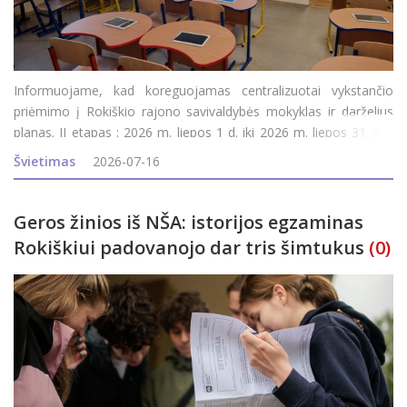
Informuojame, kad koreguojamas centralizuotai vykstančio
priėmimo į Rokiškio rajono savivaldybės mokyklas ir darželius
planas. II etapas : 2026 m. liepos 1 d. iki 2026 m. liepos 31 d. –
prašymų pildymas, koregavimas; 2026 m. rugpjūčio 1 d. iki 2026
Švietimas
2026-07-16
m. rugpjūčio 5 d. – e
Geros žinios iš NŠA: istorijos egzaminas
Rokiškiui padovanojo dar tris šimtukus
(0)