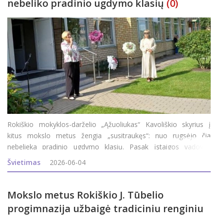
nebeliko pradinio ugdymo klasių
(0)
Rokiškio mokyklos-darželio „Ąžuoliukas“ Kavoliškio skyrius į
kitus mokslo metus žengia „susitraukęs“: nuo rugsėjo čia
nebelieka pradinio ugdymo klasių. Pasak įstaigos vadovės
Romualdos Cegelskienės, mintys, kad skyriuje gali nebelikti
Švietimas
2026-06-04
pradinio ugdymo klasių, jų
Mokslo metus Rokiškio J. Tūbelio
progimnazija užbaigė tradiciniu renginiu