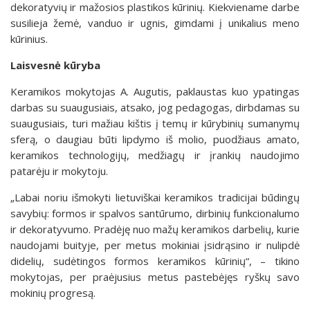
dekoratyvių ir mažosios plastikos kūrinių. Kiekviename darbe
susilieja žemė, vanduo ir ugnis, gimdami į unikalius meno
kūrinius.
Laisvesnė kūryba
Keramikos mokytojas A. Augutis, paklaustas kuo ypatingas
darbas su suaugusiais, atsako, jog pedagogas, dirbdamas su
suaugusiais, turi mažiau kištis į temų ir kūrybinių sumanymų
sferą, o daugiau būti lipdymo iš molio, puodžiaus amato,
keramikos technologijų, medžiagų ir įrankių naudojimo
patarėju ir mokytoju.
„Labai noriu išmokyti lietuviškai keramikos tradicijai būdingų
savybių: formos ir spalvos santūrumo, dirbinių funkcionalumo
ir dekoratyvumo. Pradėję nuo mažų keramikos darbelių, kurie
naudojami buityje, per metus mokiniai įsidrąsino ir nulipdė
didelių, sudėtingos formos keramikos kūrinių“, – tikino
mokytojas, per praėjusius metus pastebėjęs ryškų savo
mokinių progresą.