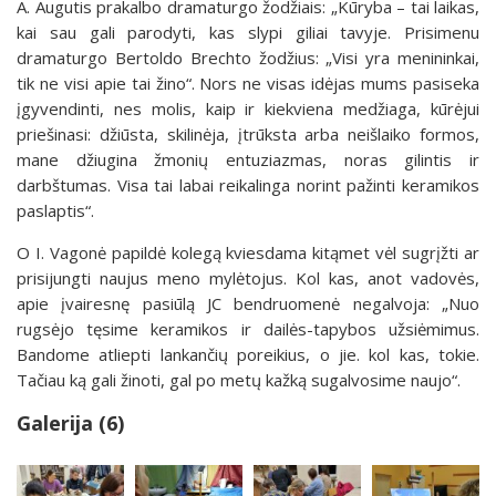
A. Augutis prakalbo dramaturgo žodžiais: „Kūryba – tai laikas,
kai sau gali parodyti, kas slypi giliai tavyje. Prisimenu
dramaturgo Bertoldo Brechto žodžius: „Visi yra menininkai,
tik ne visi apie tai žino“. Nors ne visas idėjas mums pasiseka
įgyvendinti, nes molis, kaip ir kiekviena medžiaga, kūrėjui
priešinasi: džiūsta, skilinėja, įtrūksta arba neišlaiko formos,
mane džiugina žmonių entuziazmas, noras gilintis ir
darbštumas. Visa tai labai reikalinga norint pažinti keramikos
paslaptis“.
O I. Vagonė papildė kolegą kviesdama kitąmet vėl sugrįžti ar
prisijungti naujus meno mylėtojus. Kol kas, anot vadovės,
apie įvairesnę pasiūlą JC bendruomenė negalvoja: „Nuo
rugsėjo tęsime keramikos ir dailės-tapybos užsiėmimus.
Bandome atliepti lankančių poreikius, o jie. kol kas, tokie.
Tačiau ką gali žinoti, gal po metų kažką sugalvosime naujo“.
Galerija (6)