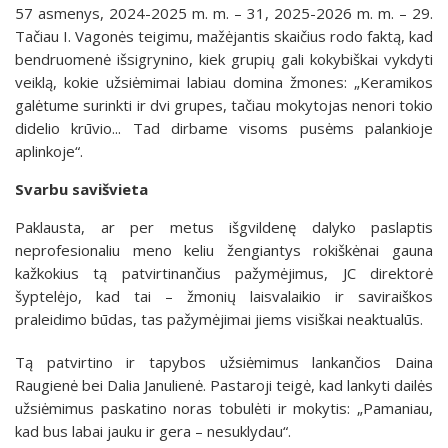
57 asmenys, 2024-2025 m. m. – 31, 2025-2026 m. m. – 29.
Tačiau I. Vagonės teigimu, mažėjantis skaičius rodo faktą, kad
bendruomenė išsigrynino, kiek grupių gali kokybiškai vykdyti
veiklą, kokie užsiėmimai labiau domina žmones: „Keramikos
galėtume surinkti ir dvi grupes, tačiau mokytojas nenori tokio
didelio krūvio... Tad dirbame visoms pusėms palankioje
aplinkoje“.
Svarbu savišvieta
Paklausta, ar per metus išgvildenę dalyko paslaptis
neprofesionaliu meno keliu žengiantys rokiškėnai gauna
kažkokius tą patvirtinančius pažymėjimus, JC direktorė
šyptelėjo, kad tai – žmonių laisvalaikio ir saviraiškos
praleidimo būdas, tas pažymėjimai jiems visiškai neaktualūs.
Tą patvirtino ir tapybos užsiėmimus lankančios Daina
Raugienė bei Dalia Janulienė. Pastaroji teigė, kad lankyti dailės
užsiėmimus paskatino noras tobulėti ir mokytis: „Pamaniau,
kad bus labai jauku ir gera – nesuklydau“.