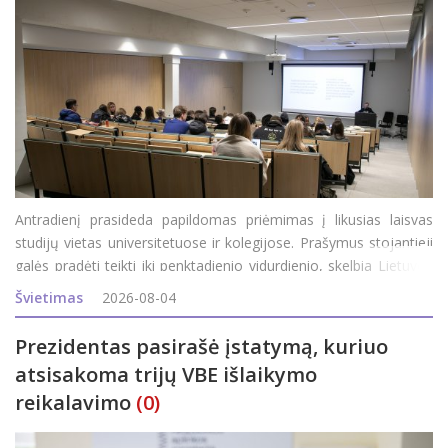
Antradienį prasideda papildomas priėmimas į likusias laisvas
studijų vietas universitetuose ir kolegijose. Prašymus stojantieji
galės pradėti teikti iki penktadienio vidurdienio, skelbia Lietuvos
aukštųjų mokyklų asociacija bendrajam priėmimui organizuoti
Švietimas
2026-08-04
(LAMABPO). Į valstybės finan
Prezidentas pasirašė įstatymą, kuriuo
atsisakoma trijų VBE išlaikymo
reikalavimo
(0)