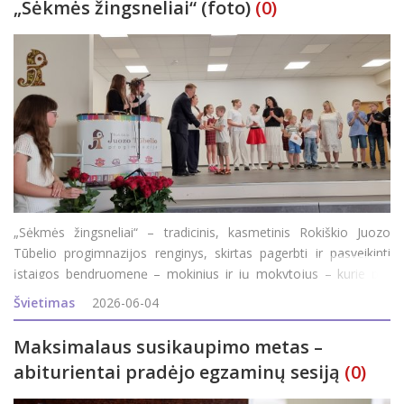
„Sėkmės žingsneliai“ (foto)
(0)
„Sėkmės žingsneliai“ – tradicinis, kasmetinis Rokiškio Juozo
Tūbelio progimnazijos renginys, skirtas pagerbti ir pasveikinti
įstaigos bendruomenę – mokinius ir jų mokytojus – kurie per
praėjusius mokslo metus pasiekė aukštesnių rezultatų ir garsino
Švietimas
2026-06-04
ugdymo
Maksimalaus susikaupimo metas –
abiturientai pradėjo egzaminų sesiją
(0)