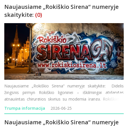
Naujausiame „Rokiškio Sirena“ numeryje
skaitykite:
(0)
Naujausiame „Rokiškio Sirena“ numeryje skaitykite: Didelis
žingsnis pirmyn Rokiškio ligoninei – iškilmingai atidarytas
atnaujintas chirurgijos skyrius su modernia įranga. Rokiškietės
balsas skambėjo Ispanijoje – talentingoji Radvilė Cegelsk
Trumpa informacija
2026-06-25
Naujausiame „Rokiškio Sirena“ numeryje