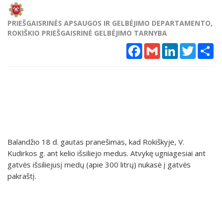
PRIEŠGAISRINĖS APSAUGOS IR GELBĖJIMO DEPARTAMENTO,
ROKIŠKIO PRIEŠGAISRINĖ GELBĖJIMO TARNYBA
Facebook
Gmail
LinkedIn
Twitter
Sh
Balandžio 18 d. gautas pranešimas, kad Rokiškyje, V.
Kudirkos g. ant kelio išsiliejo medus. Atvykę ugniagesiai ant
gatvės išsiliejusį medų (apie 300 litrų) nukasė į gatvės
pakraštį.