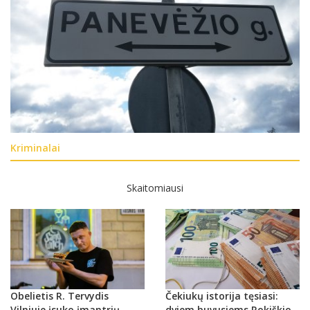
Kriminalai
Skaitomiausi
Obelietis R. Tervydis
Čekiukų istorija tęsiasi:
Vilniuje įsuko įmantrių
dviem buvusiems Rokiškio