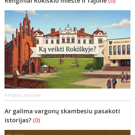
Renginiai Rokiškio mieste ir rajone
(0)
Renginių anonsai
Ar galima vargonų skambesiu pasakoti
istorijas?
(0)