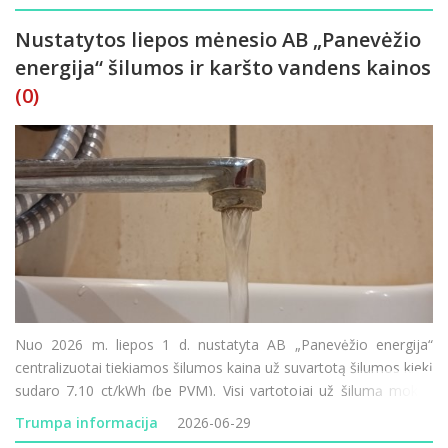
Nustatytos liepos mėnesio AB „Panevėžio
energija“ šilumos ir karšto vandens kainos
(0)
Nuo 2026 m. liepos 1 d. nustatyta AB „Panevėžio energija“
centralizuotai tiekiamos šilumos kaina už suvartotą šilumos kiekį
sudaro 7,10 ct/kWh (be PVM). Visi vartotojai už šilumą mokės
8,59 ct/kWh (su 21 proc. PVM). Įvertinus nustatytą šilumos kainą
Trumpa informacija
2026-06-29
ir