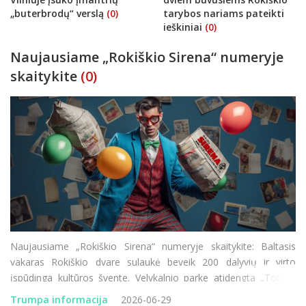
„buterbrodų“ verslą
(0)
tarybos nariams pateikti
ieškiniai
(0)
Naujausiame „Rokiškio Sirena“ numeryje
skaitykite
(0)
Naujausiame „Rokiškio Sirena“ numeryje skaitykite: Baltasis
vakaras Rokiškio dvare sulaukė beveik 200 dalyvių ir virto
įspūdinga kultūros švente. Velykalnio parke atidengta „Tobulo
vaiko“ skulptūra – jautri žinutė apie globą ir bendruomeni&scaro
Trumpa informacija
2026-06-29