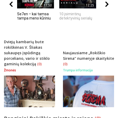
17:50
12:25
Se7en – kai tamsa
10 įsimintinų
10 įtempt
tampa meno kūriniu
detektyvinių serialų
stingdanč
istorijų
Dviejų kambarių bute
rokiškėnas V. Šliakas
sukaupęs įspūdingą
Naujausiame „Rokiškio
porceliano, vario ir stiklo
Sirena“ numeryje skaitykite
gaminių kolekciją
(0)
(0)
Žmonės
Trumpa informacija