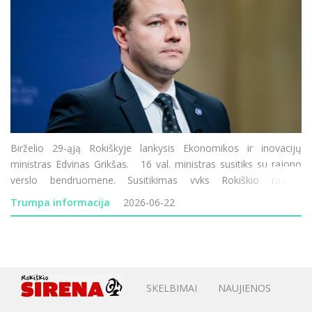
Birželio 29-ąją Rokiškyje lankysis Ekonomikos ir inovacijų
ministras Edvinas Grikšas. 16 val. ministras susitiks su rajono
verslo bendruomene. Susitikimas vyks Rokiškio rajono
savivaldybės Juozo Keliuočio viešojoje bibliotekoje. Kviečiame
Trumpa informacija
2026-06-22
verslo bendruom
SKELBIMAI
NAUJIENOS