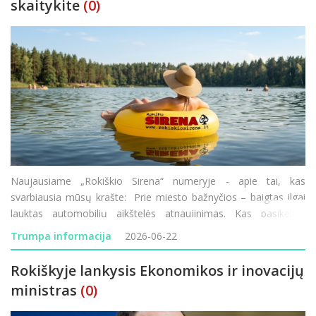
skaitykite
(0)
Naujausiame „Rokiškio Sirena“ numeryje - apie tai, kas
svarbiausia mūsų krašte: Prie miesto bažnyčios – baigtas ilgai
lauktas automobilių aikštelės atnaujinimas. Kas pasikeitė?
Obeliuose paminėtos Birželio sukilimo 85-osios metinės – gyvų
Trumpa informacija
2026-06-22
liudin
Rokiškyje lankysis Ekonomikos ir inovacijų
ministras
(0)