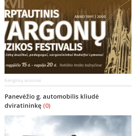
Renginių anonsai
Panevėžio g. automobilis kliudė
dviratininkę
(0)