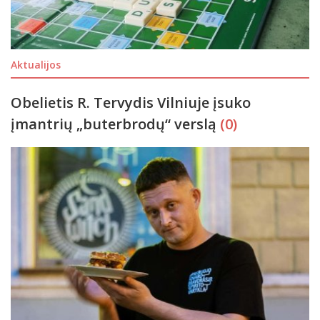
Aktualijos
Obelietis R. Tervydis Vilniuje įsuko
įmantrių „buterbrodų“ verslą
(0)