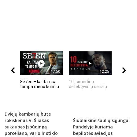
17:50
12:25
Se7en – kai tamsa
10 įsimintinų
10 įtempt
tampa meno kūriniu
detektyvinių serialų
stingdanč
istorijų
Dviejų kambarių bute
rokiškėnas V. Šliakas
Šiuolaikinė šaulių sąjunga:
sukaupęs įspūdingą
Pandėlyje kuriama
porceliano, vario ir stiklo
bepilotės aviacijos