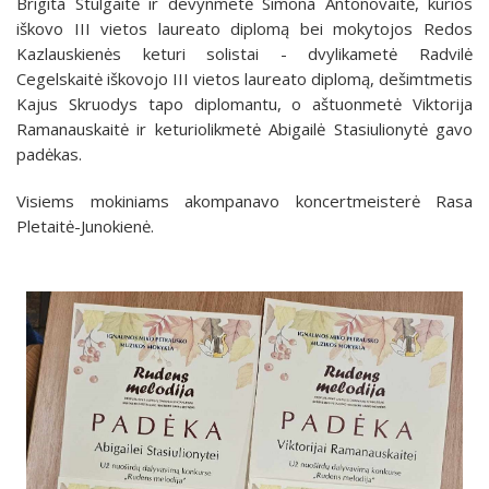
Brigita Stulgaitė ir devynmetė Simona Antonovaitė, kurios
iškovo III vietos laureato diplomą bei mokytojos Redos
Kazlauskienės keturi solistai - dvylikametė Radvilė
Cegelskaitė iškovojo III vietos laureato diplomą, dešimtmetis
Kajus Skruodys tapo diplomantu, o aštuonmetė Viktorija
Ramanauskaitė ir keturiolikmetė Abigailė Stasiulionytė gavo
padėkas.
Visiems mokiniams akompanavo koncertmeisterė Rasa
Pletaitė-Junokienė.