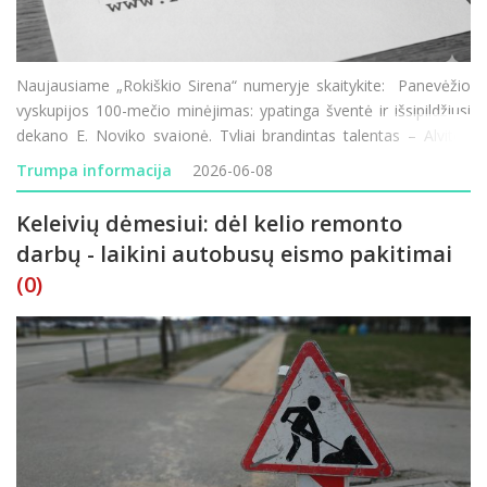
Naujausiame „Rokiškio Sirena“ numeryje skaitykite: Panevėžio
vyskupijos 100-mečio minėjimas: ypatinga šventė ir išsipildžiusi
dekano E. Noviko svajonė. Tyliai brandintas talentas – Alvitos
Kesylytės juodai baltų piešinių pasaulis. Bajoruose &n
Trumpa informacija
2026-06-08
Keleivių dėmesiui: dėl kelio remonto
darbų - laikini autobusų eismo pakitimai
(0)