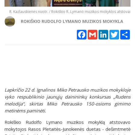
R. Kazlauskienės nuotr. / Rokiškio R. Lymano muzikos mokyklos atstovai
ROKIŠKIO RUDOLFO LYMANO MUZIKOS MOKYKLA
Facebook
Gmail
LinkedIn
Twitter
Sh
Lapkričio 22 d. Ignalinos Miko Petrausko muzikos mokykloje
vyko respublikinio jaunųjų dainininkų konkursas „Rudens
melodija“, skirtas Miko Petrausko 150-osioms gimimo
metinėms paminėti.
Rokiškio Rudolfo Lymano muzikos mokyklą atstovavo
mokytojos Rasos Pletaitės-Junokienės duetas - dešimtmetė