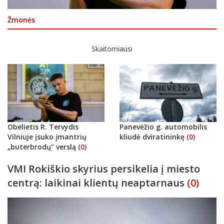
Žmonės
Skaitomiausi
Obelietis R. Tervydis
Panevėžio g. automobilis
Vilniuje įsuko įmantrių
kliudė dviratininkę
(0)
„buterbrodų“ verslą
(0)
VMI Rokiškio skyrius persikelia į miesto
centrą: laikinai klientų neaptarnaus
(0)