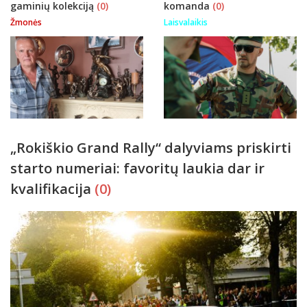
gaminių kolekciją
(0)
komanda
(0)
Žmonės
Laisvalaikis
„Rokiškio Grand Rally“ dalyviams priskirti
starto numeriai: favoritų laukia dar ir
kvalifikacija
(0)