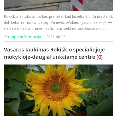
Rokiškio autobusų parkas praneša, kad birželio 9 d. (antradienį),
dėl kelio remonto darbų Panevėžio/Vilties gatvių sankryžoje,
vietinio (miesto ir priemiesčio) susisiekimo autobusai nevažiuos
Panevėžio, Vilties ir Taikos gatvėmis. Informacija tel. +370 458
Trumpa informacija
2026-06-08
52982 arba www.rokiskioap.lt
Vasaros laukimas Rokiškio specialiojoje
mokykloje-daugiafunkciame centre
(0)