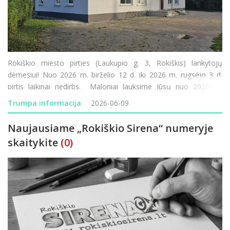
Rokiškio miesto pirties (Laukupio g. 3, Rokiškis) lankytojų
dėmesiui! Nuo 2026 m. birželio 12 d. iki 2026 m. rugsėjo 3 d.
pirtis laikinai nedirbs. Maloniai lauksime Jūsų nuo 2026 m.
rugsėjo 4 d. UAB „Rokiškio komunalininkas“
Trumpa informacija
2026-06-09
Naujausiame „Rokiškio Sirena“ numeryje
skaitykite
(0)