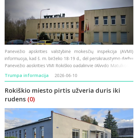
Panevėžio apskrities valstybinė mokesčių inspekcija (AVMI)
informuoja, kad š. m. birželio 18-19 d., dėl persikraustymo darbų
Panevėžio apskrities VMI Rokiškio padalinyje (Alvydo Matulkos g.
7, Rokiškis) nebus aptarnaujami klientai. Nuo birželio 22 d.
Trumpa informacija
2026-06-10
mokesčių mokėtojai Roki&sca
Rokiškio miesto pirtis užveria duris iki
rudens
(0)