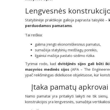
Lengvesnės konstrukcijo
Statybinėje praktikoje galioja paprasta taisyklė –
perduodamos pamatams
.
Tai reiškia:
galima įrengti ekonomiškesnius pamatus,
sumažėja statybinių medžiagų poreikis,
ilgainiui mažėja pastato sėdimo rizika.
Tyrimai rodo, kad
dvitėjinės sijos gali būti 
masyvios medinės sijos
(APA – The Engineered
ypač reikšmingas dideliuose objektuose, kur konstru
Įtaka pamatų apkrovai
Namo pamatai yra pritaikyti laikyti ne tik sienų
konstrukcijos yra lengvesnės, sumažėja vertikalios