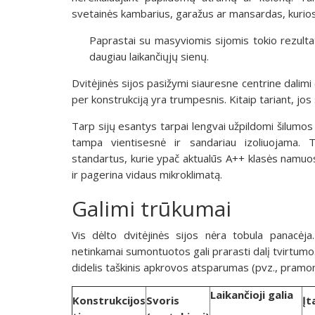
svetainės kambarius, garažus ar mansardas, kuriose 
Paprastai su masyviomis sijomis tokio rezultat
daugiau laikančiųjų sienų.
Dvitėjinės sijos pasižymi siauresne centrine dalimi
per konstrukciją yra trumpesnis. Kitaip tariant, jos
Tarp sijų esantys tarpai lengvai užpildomi šilumos 
tampa vientisesnė ir sandariau izoliuojama. 
standartus, kurie ypač aktualūs A++ klasės namuo
ir pagerina vidaus mikroklimatą.
Galimi trūkumai
Vis dėlto dvitėjinės sijos nėra tobula panacėja
netinkamai sumontuotos gali prarasti dalį tvirtumo.
didelis taškinis apkrovos atsparumas (pvz., pramo
Laikančioji galia
Konstrukcijos
Svoris
Įt