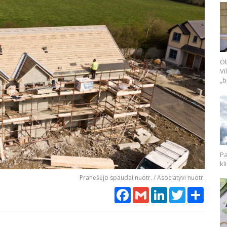
Ob
Vi
„b
Pa
kl
Pranešėjo spaudai nuotr. / Asociatyvi nuotr.
Facebook
Gmail
LinkedIn
Twitter
Share