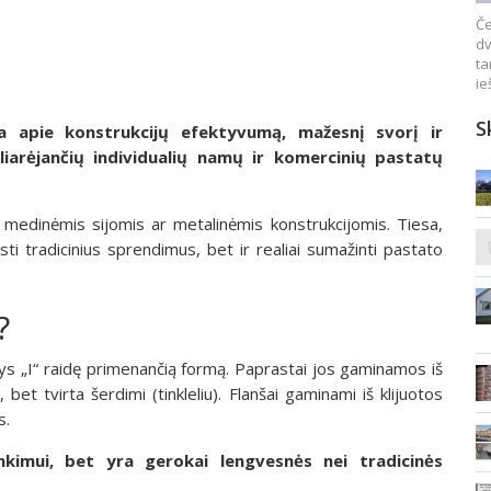
Če
dv
ta
ie
S
ma apie konstrukcijų efektyvumą, mažesnį svorį ir
liarėjančių individualių namų ir komercinių pastatų
 medinėmis sijomis ar metalinėmis konstrukcijomis. Tiesa,
isti tradicinius sprendimus, bet ir realiai sumažinti pastato
?
tys „I“ raidę primenančią formą. Paprastai jos gaminamos iš
bet tvirta šerdimi (tinkleliu). Flanšai gaminami iš klijuotos
s.
enkimui, bet yra gerokai lengvesnės nei tradicinės