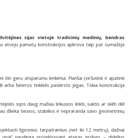
vitėjines sijas vietoje tradicinių medinių, bendras
u atveju pamatų konstrukcijos apkrova taip pat sumažėja
i itin geru atsparumu lenkimui. Flanšai (viršutinė ir apatinė
B arba faneros tinklelis paskirsto jėgas. Tokia konstrukcija
jinės sijos daug mažiau linkusios linkti, suktis ar skilti dėl
iau išlieka tiesios, stabilios ir nepraranda savo geometrinių
ojektuoti ilgesnius tarpatramius (net iki 12 metrų), dažnai
 ypač naudinga projektuojant atviras erdves – didelius