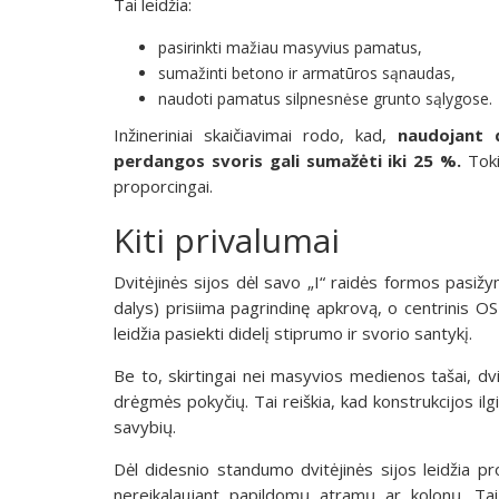
Tai leidžia:
pasirinkti mažiau masyvius pamatus,
sumažinti betono ir armatūros sąnaudas,
naudoti pamatus silpnesnėse grunto sąlygose.
Inžineriniai skaičiavimai rodo, kad,
naudojant d
perdangos svoris gali sumažėti iki 25 %.
Toki
proporcingai.
Kiti privalumai
Dvitėjinės sijos dėl savo „I“ raidės formos pasižym
dalys) prisiima pagrindinę apkrovą, o centrinis OS
leidžia pasiekti didelį stiprumo ir svorio santykį.
Be to, skirtingai nei masyvios medienos tašai, dvitė
drėgmės pokyčių. Tai reiškia, kad konstrukcijos ilg
savybių.
Dėl didesnio standumo dvitėjinės sijos leidžia pr
nereikalaujant papildomų atramų ar kolonų. Tai