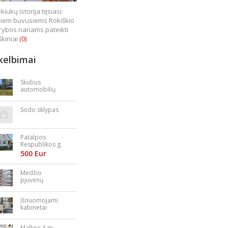
kiukų istorija tęsiasi:
iem buvusiems Rokiškio
rybos nariams pateikti
škiniai
(0)
kelbimai
Skubus
automobilių
supirkimas
Sodo sklypas
Patalpos
Respublikos g.
23
500 Eur
Medžio
pjuvenų
granulės,
briketai
Išnuomojami
kabinetai
Nepriklausomy
bės aikštėje
Malkos 3 m.