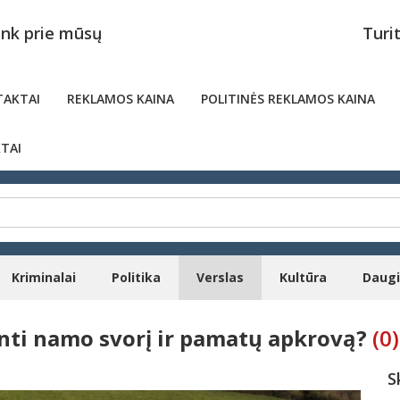
unk prie mūsų
Turi
AKTAI
REKLAMOS KAINA
POLITINĖS REKLAMOS KAINA
TAI
Kriminalai
Politika
Verslas
Kultūra
Daug
žinti namo svorį ir pamatų apkrovą?
(0)
S