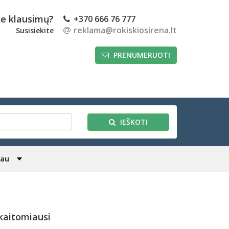
te klausimų?
+370 666 76 777
reklama@rokiskiosirena.lt
Susisiekite
PRENUMERUOTI
IEŠKOTI
iau
kaitomiausi