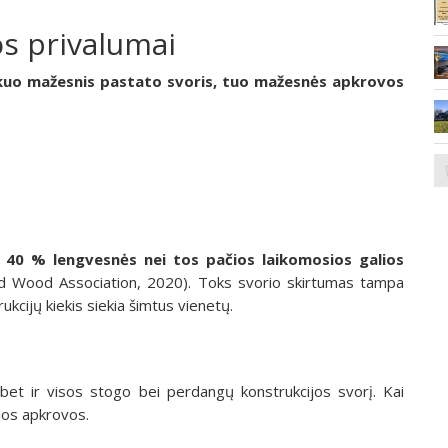
s privalumai
kuo mažesnis pastato svoris, tuo mažesnės apkrovos
iki 40 % lengvesnės nei tos pačios laikomosios galios
 Wood Association, 2020). Toks svorio skirtumas tampa
kcijų kiekis siekia šimtus vienetų.
, bet ir visos stogo bei perdangų konstrukcijos svorį. Kai
ios apkrovos.