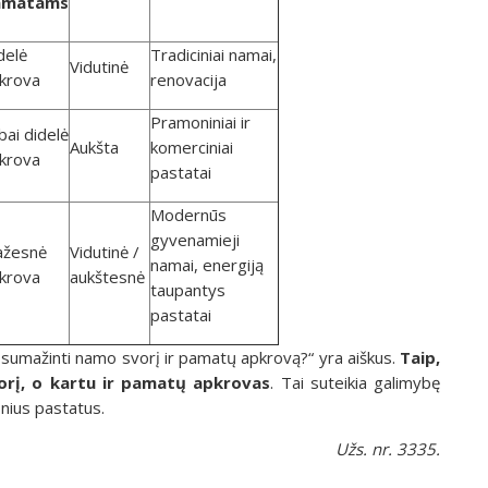
amatams
delė
Tradiciniai namai,
Vidutinė
krova
renovacija
Pramoniniai ir
bai didelė
Aukšta
komerciniai
krova
pastatai
Modernūs
gyvenamieji
žesnė
Vidutinė /
namai, energiją
krova
aukštesnė
taupantys
pastatai
li sumažinti namo svorį ir pamatų apkrovą?“ yra aiškus.
Taip,
vorį, o kartu ir pamatų apkrovas
. Tai suteikia galimybę
nius pastatus.
Užs. nr. 3335.