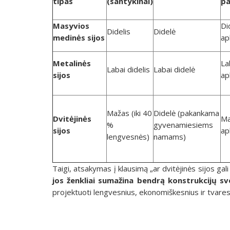
tipas
(santykinai)
p
Masyvios
Di
Didelis
Didelė
medinės sijos
ap
Metalinės
La
Labai didelis
Labai didelė
sijos
ap
Mažas (iki 40
Didelė (pakankama
Dvitėjinės
Ma
%
gyvenamiesiems
sijos
ap
lengvesnės)
namams)
Taigi, atsakymas į klausimą „ar dvitėjinės sijos ga
jos ženkliai sumažina bendrą konstrukcijų s
projektuoti lengvesnius, ekonomiškesnius ir tvares