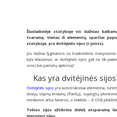
Šiuolaikinėje statyboje vis dažniau kalba
tvarumą. Vienas iš elementų, sparčiai popu
statyboje, yra dvitėjinės sijos (I-joists).
Jos dažnai lyginamos su tradicinėmis masyviomis
kyla klausimas: ar dvitėjinės sijos gali ne tik pake
svorį bei pamatų apkrovą?
Kas yra dvitėjinės sijos
Dvitėjinės sijos
yra konstrukciniai elementai, turin
dviejų stiprių briaunų (flanšų), sujungtų plonesne, 
medienos arba faneros, o tinklelis – iš OSB plokštė
Tokios sijos užtikrina didelį atsparumą l
masyvios sijos.