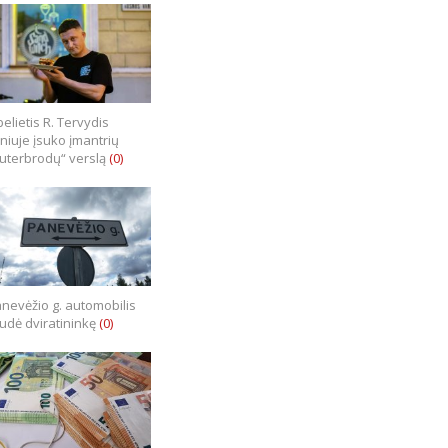
elietis R. Tervydis
lniuje įsuko įmantrių
uterbrodų“ verslą
(0)
nevėžio g. automobilis
iudė dviratininkę
(0)