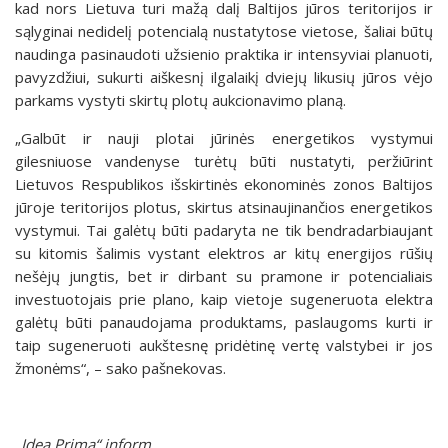
kad nors Lietuva turi mažą dalį Baltijos jūros teritorijos ir
sąlyginai nedidelį potencialą nustatytose vietose, šaliai būtų
naudinga pasinaudoti užsienio praktika ir intensyviai planuoti,
pavyzdžiui, sukurti aiškesnį ilgalaikį dviejų likusių jūros vėjo
parkams vystyti skirtų plotų aukcionavimo planą.
„Galbūt ir nauji plotai jūrinės energetikos vystymui
gilesniuose vandenyse turėtų būti nustatyti, peržiūrint
Lietuvos Respublikos išskirtinės ekonominės zonos Baltijos
jūroje teritorijos plotus, skirtus atsinaujinančios energetikos
vystymui. Tai galėtų būti padaryta ne tik bendradarbiaujant
su kitomis šalimis vystant elektros ar kitų energijos rūšių
nešėjų jungtis, bet ir dirbant su pramone ir potencialiais
investuotojais prie plano, kaip vietoje sugeneruota elektra
galėtų būti panaudojama produktams, paslaugoms kurti ir
taip sugeneruoti aukštesnę pridėtinę vertę valstybei ir jos
žmonėms“, – sako pašnekovas.
„Idea Prima“ inform.