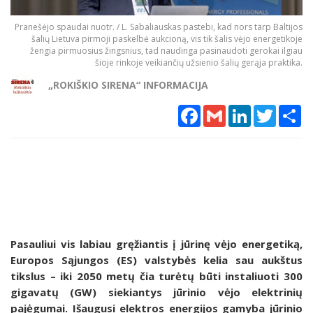
Pranešėjo spaudai nuotr. / L. Sabaliauskas pastebi, kad nors tarp Baltijos
šalių Lietuva pirmoji paskelbė aukcioną, vis tik šalis vėjo energetikoje
žengia pirmuosius žingsnius, tad naudinga pasinaudoti gerokai ilgiau
šioje rinkoje veikiančių užsienio šalių gerąja praktika.
„ROKIŠKIO SIRENA“ INFORMACIJA
Facebook
Gmail
LinkedIn
Twitter
Sh
Pasauliui vis labiau gręžiantis į jūrinę vėjo energetiką,
Europos Sąjungos (ES) valstybės kelia sau aukštus
tikslus – iki 2050 metų čia turėtų būti instaliuoti 300
gigavatų (GW) siekiantys jūrinio vėjo elektrinių
pajėgumai. Išaugusi elektros energijos gamyba jūrinio