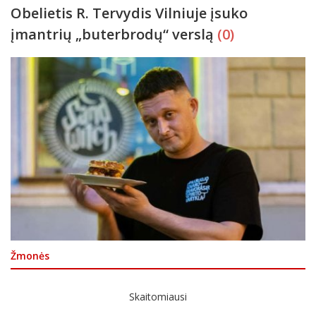
Obelietis R. Tervydis Vilniuje įsuko
įmantrių „buterbrodų“ verslą
(0)
Žmonės
Skaitomiausi