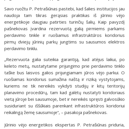
Savo ruožtu P. Petrašiūnas pastebi, kad šalies institucijos jau
naudoja tam tikras gerąsias praktikas iš jūrinio vėjo
energetikoje daugiau patirties turinčių šalių. Kaip pavyzdį
pašnekovas įvardina rezervuotą galią pirmiems parkams
perdavimo tinkle ir ruošiamus infrastruktūros koridorius
pirmų dviejų jūrinių parkų jungtims su sausumos elektros
perdavimo tinklu.
„Rezervuota galia suteikia garantiją, kad atėjus laikui, po
keleto metų, nustatytame prijungimo prie perdavimo tinklo
taške bus laisvos galios prijungiamam jūros vėjo parkui. O
ruošiamas koridorius sumažina naštą ir riziką vystytojams,
kuriems ne tik nereikės vykdyti studijų ir kitų teritorijų
planavimo procedūrų, tam kad galėtų nustatyti koridoriaus
vietą jūroje bei sausumoje, bet ir nereikės spręsti galvosūkio
susiduriant su iššūkiais parenkant infrastruktūros koridoriui
reikalingą žemę sausumoje“, – pasakoja pašnekovas.
Jūrinio vėjo energetikos ekspertas P. Petrašiūnas priduria,