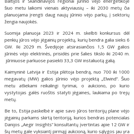
Baltijos ir Skandinavijos regionai jūrinio vėjo energetikoje
šiuo metu laikomi vienais aktyviausių – iki 2030 metų čia
planuojama įrengti daug naujų jūrinio vėjo parkų, į sektorių
žengia naujokės.
Suomija planuoja 2023 ir 2024 m. skelbti konkursus dėl
penkių jūros vėjo jėgainių projektų, kurių bendra galia sieks 6
GW. Iki 2029 m. Švedijoje atsirasiančios 1,5 GW galios
jūrinės vėjo elektrinės, prisidės prie šalies tikslo iki 2040 m.
jūriniuose parkuose pasiekti 33,3 GW instaliuotą galią.
Kaimyninė Latvija ir Estija plėtoja bendrą, nuo 700 iki 1000
megavatų (MW) galios jūrinio vėjo projektą „Elwind“. Šiuo
metu atliekami reikalingi tyrimai, o aukciono, po kurio
vystytojas galės ruoštis statyti jėgaines, laukiama po trejų
metų.
Be to, Estija paskelbė ir apie savo jūros teritorijų plane vėjo
jėgainių parkams skirtą teritoriją, kurios bendras potencialas
Danijos „Aegir Insights“ konsultantų įvertintas apie 12 GW ir
šių metų gale vyksiantį pirmąjį aukcioną, kurio sąlygos jau yra