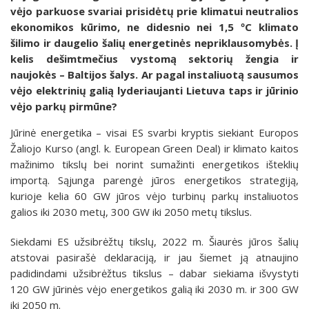
vėjo parkuose svariai prisidėtų prie klimatui neutralios
ekonomikos kūrimo, ne didesnio nei 1,5 ºC klimato
šilimo ir daugelio šalių energetinės nepriklausomybės. Į
kelis dešimtmečius vystomą sektorių žengia ir
naujokės – Baltijos šalys. Ar pagal instaliuotą sausumos
vėjo elektrinių galią lyderiaujanti Lietuva taps ir jūrinio
vėjo parkų pirmūne?
Jūrinė energetika – visai ES svarbi kryptis siekiant Europos
Žaliojo Kurso (angl. k. European Green Deal) ir klimato kaitos
mažinimo tikslų bei norint sumažinti energetikos išteklių
importą. Sąjunga parengė jūros energetikos strategiją,
kurioje kelia 60 GW jūros vėjo turbinų parkų instaliuotos
galios iki 2030 metų, 300 GW iki 2050 metų tikslus.
Siekdami ES užsibrėžtų tikslų, 2022 m. Šiaurės jūros šalių
atstovai pasirašė deklaraciją, ir jau šiemet ją atnaujino
padidindami užsibrėžtus tikslus – dabar siekiama išvystyti
120 GW jūrinės vėjo energetikos galią iki 2030 m. ir 300 GW
iki 2050 m.