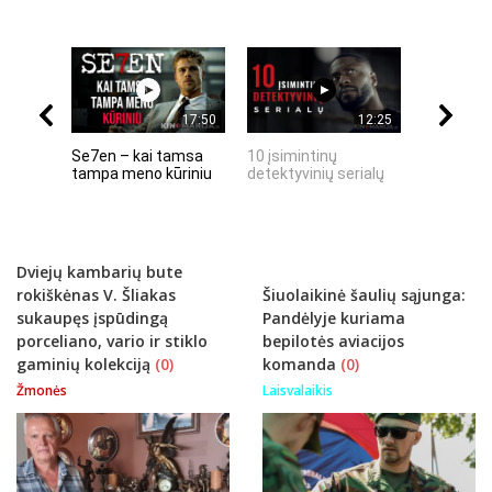
17:50
12:25
Se7en – kai tamsa
10 įsimintinų
10 įtempt
tampa meno kūriniu
detektyvinių serialų
stingdanč
istorijų
Dviejų kambarių bute
rokiškėnas V. Šliakas
Šiuolaikinė šaulių sąjunga:
sukaupęs įspūdingą
Pandėlyje kuriama
porceliano, vario ir stiklo
bepilotės aviacijos
gaminių kolekciją
(0)
komanda
(0)
Žmonės
Laisvalaikis