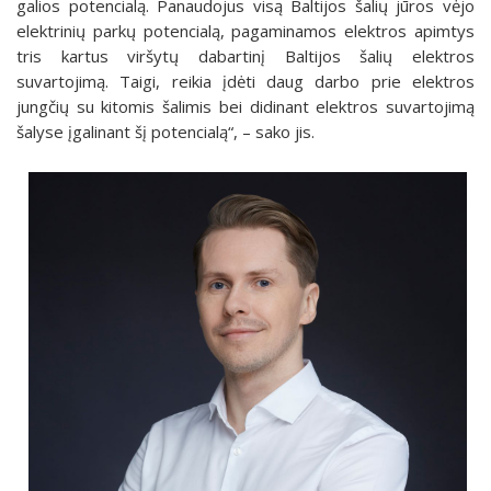
galios potencialą. Panaudojus visą Baltijos šalių jūros vėjo
elektrinių parkų potencialą, pagaminamos elektros apimtys
tris kartus viršytų dabartinį Baltijos šalių elektros
suvartojimą. Taigi, reikia įdėti daug darbo prie elektros
jungčių su kitomis šalimis bei didinant elektros suvartojimą
šalyse įgalinant šį potencialą“, – sako jis.