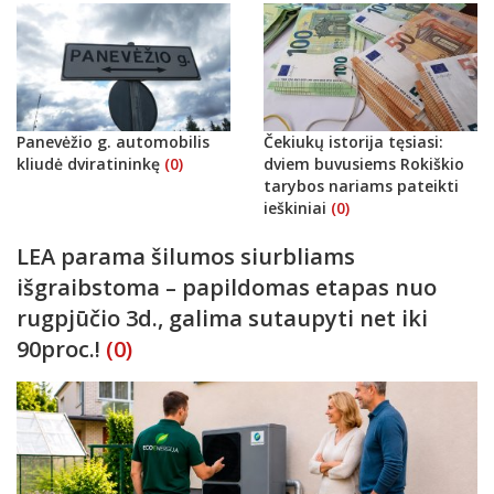
Panevėžio g. automobilis
Čekiukų istorija tęsiasi:
kliudė dviratininkę
(0)
dviem buvusiems Rokiškio
tarybos nariams pateikti
ieškiniai
(0)
LEA parama šilumos siurbliams
išgraibstoma – papildomas etapas nuo
rugpjūčio 3d., galima sutaupyti net iki
90proc.!
(0)