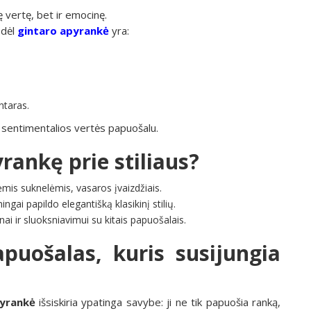
 vertę, bet ir emocinę.
odėl
gintaro apyrankė
yra:
ntaras.
a sentimentalios vertės papuošalu.
rankę prie stiliaus?
ėmis suknelėmis, vasaros įvaizdžiais.
gai papildo elegantišką klasikinį stilių.
ai ir sluoksniavimui su kitais papuošalais.
puošalas, kuris susijungia
pyrankė
išsiskiria ypatinga savybe: ji ne tik papuošia ranką,