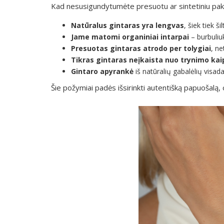
Kad nesusigundytumėte presuotu ar sintetiniu pakai
Natūralus gintaras yra lengvas
, šiek tiek šil
Jame matomi organiniai intarpai
– burbuliu
Presuotas gintaras atrodo per tolygiai
, ne
Tikras gintaras neįkaista nuo trynimo kai
Gintaro apyrankė
iš natūralių gabalėlių visad
Šie požymiai padės išsirinkti autentišką papuošalą, o