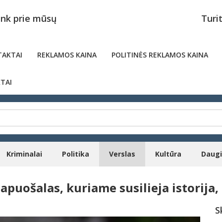
unk prie mūsų
Turi
AKTAI
REKLAMOS KAINA
POLITINĖS REKLAMOS KAINA
TAI
Kriminalai
Politika
Verslas
Kultūra
Daug
puošalas, kuriame susilieja istorija, 
S