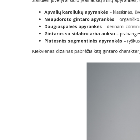
Apvalių karoliukų apyrankės
– klasikinės, šve
Neapdoroto gintaro apyrankės
– organiško
Daugiaspalvės apyrankės
– derinami citrinini
Gintaras su sidabru arba auksu
– prabangesn
Platesnės segmentinės apyrankės
– ryškus 
Kiekvienas dizainas pabrėžia kitą gintaro charakterį –