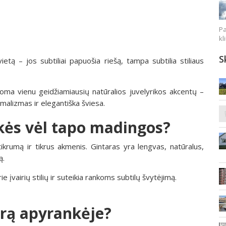
Pa
kl
S
etą – jos subtiliai papuošia riešą, tampa subtilia stiliaus
koma vienu geidžiamiausių natūralios juvelyrikos akcentų –
imalizmas ir elegantiška šviesa.
kės vėl tapo madingos?
 tikrumą ir tikrus akmenis. Gintaras yra lengvas, natūralus,
ą.
e įvairių stilių ir suteikia rankoms subtilų švytėjimą.
tarą apyrankėje?