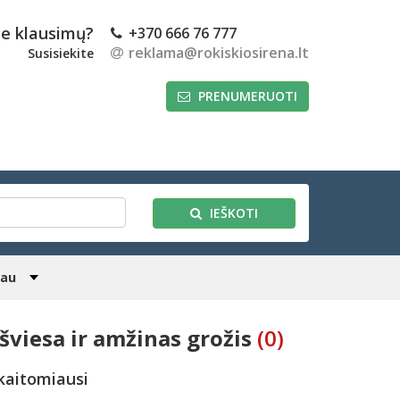
te klausimų?
+370 666 76 777
reklama@rokiskiosirena.lt
Susisiekite
PRENUMERUOTI
IEŠKOTI
iau
šviesa ir amžinas grožis
(0)
kaitomiausi