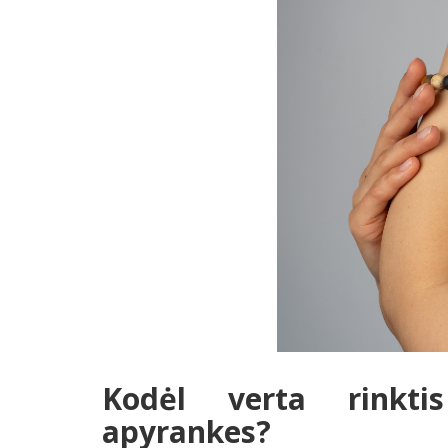
Kodėl verta rinkt
apyrankes?