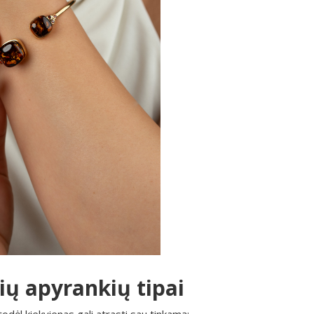
nių apyrankių tipai
 todėl kiekvienas gali atrasti sau tinkamą: