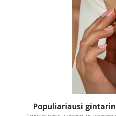
Populiariausi gintari
Šiandien juvelyrai siūlo įvairiausių stilių apyrankes,