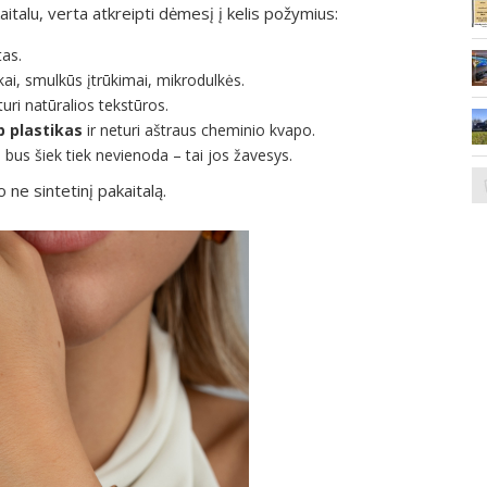
talu, verta atkreipti dėmesį į kelis požymius:
tas.
kai, smulkūs įtrūkimai, mikrodulkės.
turi natūralios tekstūros.
p plastikas
ir neturi aštraus cheminio kvapo.
a bus šiek tiek nevienoda – tai jos žavesys.
 ne sintetinį pakaitalą.