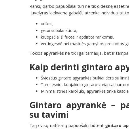
Rankų darbo papuošalai turi ne tik didesnę estetinę
Juvelyras kiekvieną gabalėlį atrenka individualiai, t
unikali,
gerai subalansuota,
kruopščiai šlifuota ir apdirbta rankomis,
vertingesnė nei masinės gamybos presuotas gi
Tokios apyrankės ne tik ilgai tarnauja, bet ir tamp
Kaip derinti gintaro apy
Šviesaus gintaro apyrankės puikiai dera su linin
Tamsesnio, konjakinio gintaro variantai harmonin
Minimalistinės karoliukų apyrankės tinka kasdien
Gintaro apyrankė – pa
su tavimi
Tarp visų natūralių papuošalų būtent
gintaro a