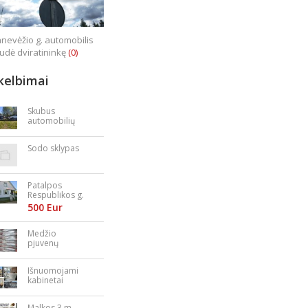
nevėžio g. automobilis
iudė dviratininkę
(0)
kelbimai
Skubus
automobilių
supirkimas
Sodo sklypas
Patalpos
Respublikos g.
23
500 Eur
Medžio
pjuvenų
granulės,
briketai
Išnuomojami
kabinetai
Nepriklausomy
bės aikštėje
Malkos 3 m.