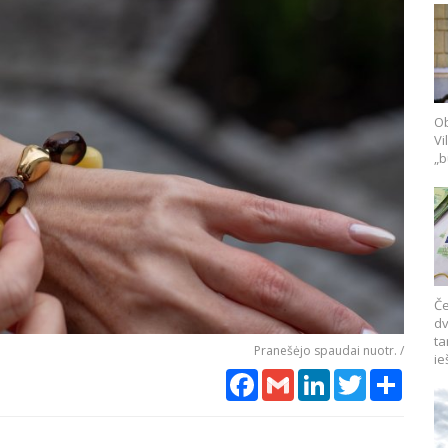
Ob
Vi
„b
Če
dv
ta
Pranešėjo spaudai nuotr. /
ie
Facebook
Gmail
LinkedIn
Twitter
Share