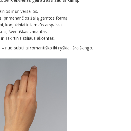
lnios ir universalios.
s, primenančios žalią gamtos formą.
ai, konjakiniai ir tamsūs atspalviai.
is, šventiškas variantas.
ir išskirtinis stiliaus akcentas.
 nuo subtiliai romantiško iki ryškiai išraiškingo.