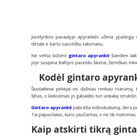
Juvelyrikos pasaulyje apyrankės užima ypatingą vi
detale ir kartu savotišku talismanu.
Ne veltui būtent
gintaro apyrankė
šiandien lai
joje susipina Baltijos paveldo šiluma, žemiškas min
Kodėl gintaro apyran
Šiuolaikiniai pirkėjai vis dažniau renkasi tvarumą,
šiltas, o kiekvienas jo gabalėlis turi unikalią struktūr
Gintaro apyrankė
pabrėžia individualumą, dera pri
Tai papuošalas, kuris
jaučiamas
, o ne tik matomas.
Kaip atskirti tikrą gin