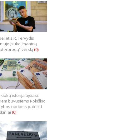
elietis R. Tervydis
lniuje įsuko įmantrių
uterbrodų“ verslą
(0)
kiukų istorija tęsiasi:
iem buvusiems Rokiškio
rybos nariams pateikti
škiniai
(0)