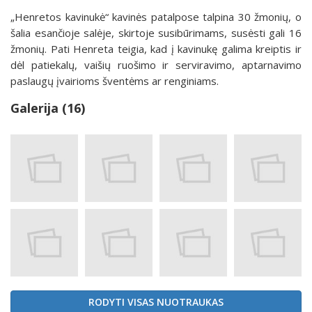
„Henretos kavinukė“ kavinės patalpose talpina 30 žmonių, o
šalia esančioje salėje, skirtoje susibūrimams, susėsti gali 16
žmonių. Pati Henreta teigia, kad į kavinukę galima kreiptis ir
dėl patiekalų, vaišių ruošimo ir serviravimo, aptarnavimo
paslaugų įvairioms šventėms ar renginiams.
Galerija (16)
RODYTI VISAS NUOTRAUKAS