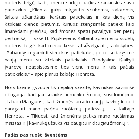
moteris teigė, kad į meniu sudėjo pačius skaniausius savo
patiekalus. „Klientai galės mėgautis sriubomis, salotomis,
šaltais užkandžiais, karštais patiekalais ir kas dieną vis
kitokiais dienos pietumis, kuriuos stengsimės patiekti kaip
įmanydami greičiau, kad žmonės spėtų pavalgyti per pietų
pertrauką,“ – sakė H. Pupkuvienė. Kalbant apie meniu sudėtį,
moteris teigė, kad meniu keisis atsižvelgiant į aplinkybes:
„Pabandysiu gaminti vienokius patiekalus, po to sudarysime
naują meniu su kitokiais patiekalais. Bandysime išlaikyti
įvairovę, neapsistosime ties vienu meniu ir tais pačiais
patiekalais,“ – apie planus kalbėjo Henreta.
Nors kavinė gyvuoja tik nepilną savaitę, kavinukės savininkė
džiūgauja, kad jau sulaukė nemenko žmonių susidomėjimo:
„Labai džiaugiuosi, kad žmonės atrado naują kavinę ir nori
paragauti mano pačios ruošiamų patiekalų, – kalbėjo
Henreta, – Tikiuosi, kad žmonėms patiks mano ruošiamas
maistas ir į kavinukę užsuks vis daugiau ir daugiau žmonių,".
Padės pasiruošti šventėms