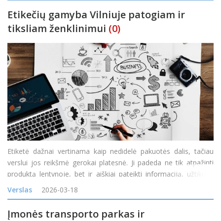
Etikečių gamyba Vilniuje patogiam ir
tiksliam ženklinimui
(0)
Etiketė dažnai vertinama kaip nedidelė pakuotės dalis, tačiau
verslui jos reikšmė gerokai platesnė. Ji padeda ne tik atpažinti
produktą lentynoje, bet ir aiškiai pateikti informaciją, užtikrinti
tvarkingą ženklinimą, pagreitinti prekių judėjimą bei palengvinti
Verslas
2026-03-18
kasdienius sandėliavimo a
Įmonės transporto parkas ir