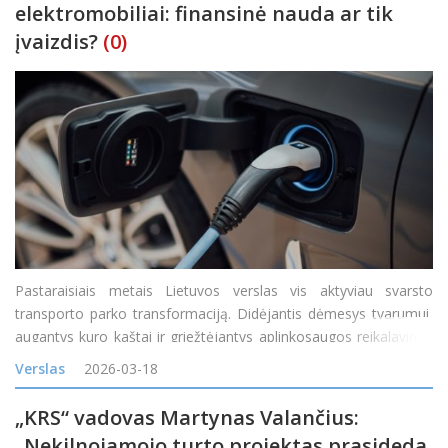
elektromobiliai: finansinė nauda ar tik
įvaizdis?
(0)
Pastaraisiais metais Lietuvos verslas vis aktyviau svarsto
transporto parko transformaciją. Didėjantis dėmesys tvarumui,
augantys kuro kaštai ir griežtėjantys aplinkosaugos reikalavimai
skatina įmones ieškoti efektyvesnių sprendimų. Vienas
Verslas
2026-03-18
dažniausiai svarstomų variantų – perėjim
„KRS“ vadovas Martynas Valančius:
„Nekilnojamojo turto projektas prasideda