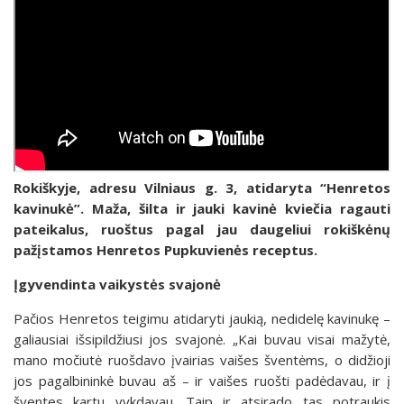
Rokiškyje, adresu Vilniaus g. 3, atidaryta “Henretos
kavinukė”. Maža, šilta ir jauki kavinė kviečia ragauti
pateikalus, ruoštus pagal jau daugeliui rokiškėnų
pažįstamos Henretos Pupkuvienės receptus.
Įgyvendinta vaikystės svajonė
Pačios Henretos teigimu atidaryti jaukią, nedidelę kavinukę –
galiausiai išsipildžiusi jos svajonė. „Kai buvau visai mažytė,
mano močiutė ruošdavo įvairias vaišes šventėms, o didžioji
jos pagalbininkė buvau aš – ir vaišes ruošti padėdavau, ir į
šventes kartu vykdavau. Taip ir atsirado tas potraukis