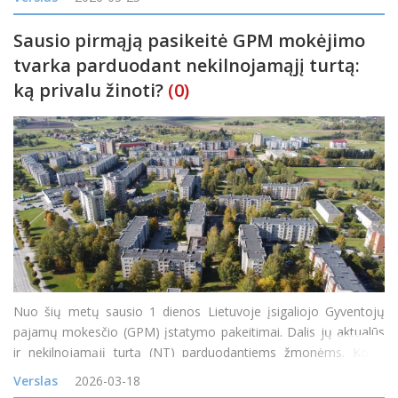
Beveik 39 tūkst. gyventojų deklaravo grąžintiną 17 mln. eurų s
Sausio pirmąją pasikeitė GPM mokėjimo
tvarka parduodant nekilnojamąjį turtą:
ką privalu žinoti?
(0)
Nuo šių metų sausio 1 dienos Lietuvoje įsigaliojo Gyventojų
pajamų mokesčio (GPM) įstatymo pakeitimai. Dalis jų aktualūs
ir nekilnojamąjį turtą (NT) parduodantiems žmonėms. Kokie
svarbiausi įstatymo pakeitimai ir ką reikėtų žinoti, rengiantis
Verslas
2026-03-18
parduoti būstą, pasakoja bendrovės „Realco&l