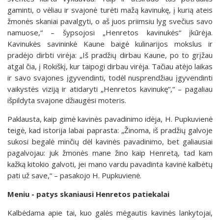
gaminti, o vėliau ir svajonė turėti mažą kavinukę, į kurią ateis
žmonės skaniai pavalgyti, o aš juos priimsiu lyg svečius savo
namuose,“ – šypsojosi „Henretos kavinukės“ įkūrėja.
Kavinukės savininkė Kaune baigė kulinarijos mokslus ir
pradėjo dirbti virėja: „Iš pradžių dirbau Kaune, po to grįžau
atgal čia, į Rokiškį, kur taipogi dirbau virėja. Tačiau atėjo laikas
ir savo svajones įgyvendinti, todėl nusprendžiau įgyvendinti
vaikystės viziją ir atidaryti „Henretos kavinukę“,“ – pagaliau
išpildyta svajone džiaugėsi moteris.
Paklausta, kaip gimė kavinės pavadinimo idėja, H. Pupkuvienė
teigė, kad istorija labai paprasta: „Žinoma, iš pradžių galvoje
sukosi begalė minčių dėl kavinės pavadinimo, bet galiausiai
pagalvojau: juk žmonės mane žino kaip Henretą, tad kam
kažką kitokio galvoti, jei mano vardu pavadinta kavinė kalbėtų
pati už save,“ – pasakojo H. Pupkuvienė.
Meniu - patys skaniausi Henretos patiekalai
Kalbėdama apie tai, kuo galės mėgautis kavinės lankytojai,