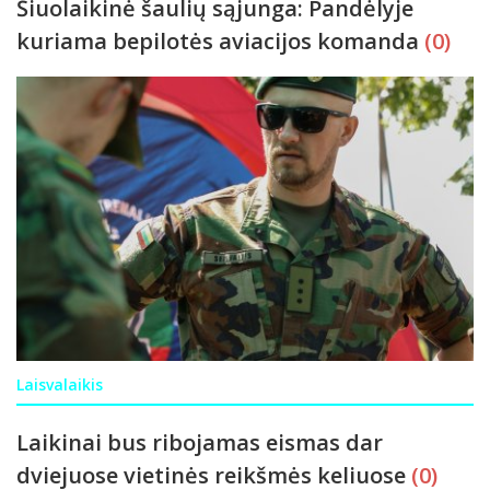
Šiuolaikinė šaulių sąjunga: Pandėlyje
kuriama bepilotės aviacijos komanda
(0)
Laisvalaikis
Laikinai bus ribojamas eismas dar
dviejuose vietinės reikšmės keliuose
(0)