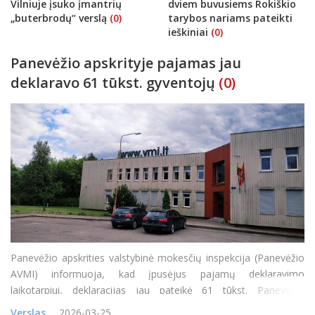
Vilniuje įsuko įmantrių
dviem buvusiems Rokiškio
„buterbrodų“ verslą
(0)
tarybos nariams pateikti
ieškiniai
(0)
Panevėžio apskrityje pajamas jau
deklaravo 61 tūkst. gyventojų
(0)
Panevėžio apskrities valstybinė mokesčių inspekcija (Panevėžio
AVMI) informuoja, kad įpusėjus pajamų deklaravimo
laikotarpiui, deklaracijas jau pateikė 61 tūkst. Panevėžio
apskrities gyventojų. Pajamas deklaruoti reikia iki gegužės 4 d.
Verslas
2026-03-25