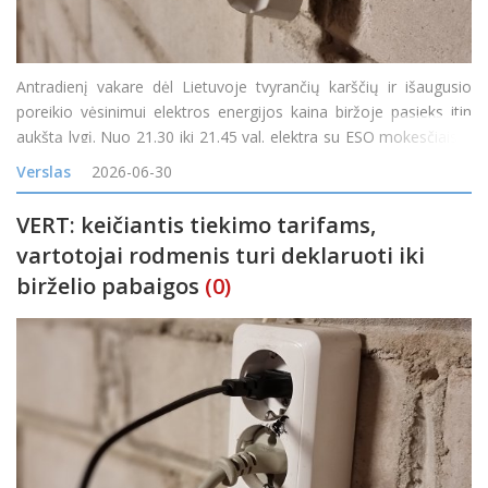
Antradienį vakare dėl Lietuvoje tvyrančių karščių ir išaugusio
poreikio vėsinimui elektros energijos kaina biržoje pasieks itin
aukštą lygį. Nuo 21.30 iki 21.45 val. elektra su ESO mokesčiais ir
PVM vartotojams kainuos 88 centus už kilovatvalandę (kWh),
Verslas
2026-06-30
pranešė energetiko
VERT: keičiantis tiekimo tarifams,
vartotojai rodmenis turi deklaruoti iki
birželio pabaigos
(0)