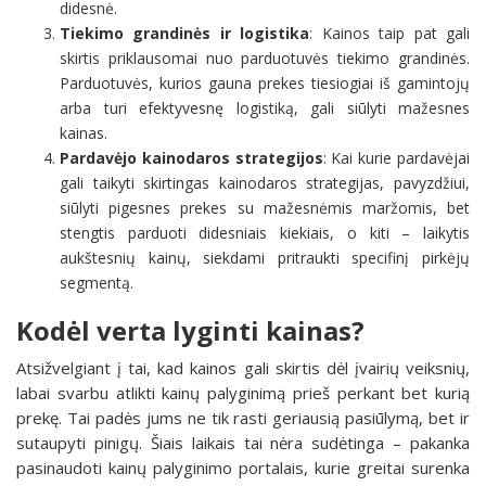
didesnė.
Tiekimo grandinės ir logistika
: Kainos taip pat gali
skirtis priklausomai nuo parduotuvės tiekimo grandinės.
Parduotuvės, kurios gauna prekes tiesiogiai iš gamintojų
arba turi efektyvesnę logistiką, gali siūlyti mažesnes
kainas.
Pardavėjo kainodaros strategijos
: Kai kurie pardavėjai
gali taikyti skirtingas kainodaros strategijas, pavyzdžiui,
siūlyti pigesnes prekes su mažesnėmis maržomis, bet
stengtis parduoti didesniais kiekiais, o kiti – laikytis
aukštesnių kainų, siekdami pritraukti specifinį pirkėjų
segmentą.
Kodėl verta lyginti kainas?
Atsižvelgiant į tai, kad kainos gali skirtis dėl įvairių veiksnių,
labai svarbu atlikti kainų palyginimą prieš perkant bet kurią
prekę. Tai padės jums ne tik rasti geriausią pasiūlymą, bet ir
sutaupyti pinigų. Šiais laikais tai nėra sudėtinga – pakanka
pasinaudoti kainų palyginimo portalais, kurie greitai surenka