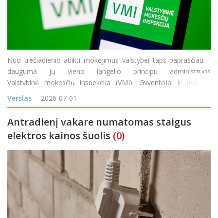
Nuo trečiadienio atlikti mokėjimus valstybei taps paprasčiau –
dauguma jų vieno langelio principu administruos
Valstybinė mokesčių inspekcija (VMI). Gyventojai ir įmonės
mokesčius ir visas baudas galės matyti ir patogiai apmokėti
Verslas
2026-07-01
vienoje vietoje – Mano VMI. Be mokesčių ir
Antradienį vakare numatomas staigus
elektros kainos šuolis
(0)