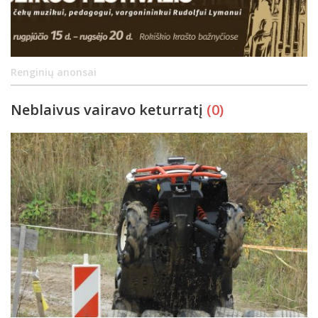
Renginių anonsai
Neblaivus vairavo keturratį
(0)