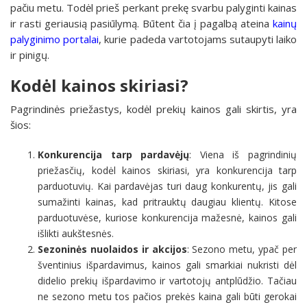
pačiu metu. Todėl prieš perkant prekę svarbu palyginti kainas
ir rasti geriausią pasiūlymą. Būtent čia į pagalbą ateina
kainų
palyginimo portalai
, kurie padeda vartotojams sutaupyti laiko
ir pinigų.
Kodėl kainos skiriasi?
Pagrindinės priežastys, kodėl prekių kainos gali skirtis, yra
šios:
Konkurencija tarp pardavėjų
: Viena iš pagrindinių
priežasčių, kodėl kainos skiriasi, yra konkurencija tarp
parduotuvių. Kai pardavėjas turi daug konkurentų, jis gali
sumažinti kainas, kad pritrauktų daugiau klientų. Kitose
parduotuvėse, kuriose konkurencija mažesnė, kainos gali
išlikti aukštesnės.
Sezoninės nuolaidos ir akcijos
: Sezono metu, ypač per
šventinius išpardavimus, kainos gali smarkiai nukristi dėl
didelio prekių išpardavimo ir vartotojų antplūdžio. Tačiau
ne sezono metu tos pačios prekės kaina gali būti gerokai