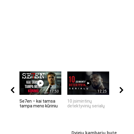
17:50
12:25
Se7en – kai tamsa
10 įsimintinų
10 įtempt
tampa meno kūriniu
detektyvinių serialų
stingdanč
istorijų
Dviejų kambarių bute