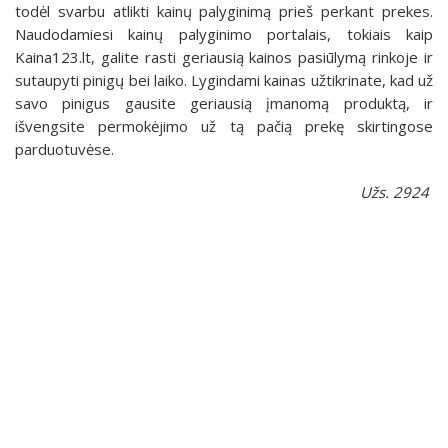
todėl svarbu atlikti kainų palyginimą prieš perkant prekes.
Naudodamiesi kainų palyginimo portalais, tokiais kaip
Kaina123.lt, galite rasti geriausią kainos pasiūlymą rinkoje ir
sutaupyti pinigų bei laiko. Lygindami kainas užtikrinate, kad už
savo pinigus gausite geriausią įmanomą produktą, ir
išvengsite permokėjimo už tą pačią prekę skirtingose
parduotuvėse.
Užs. 2924