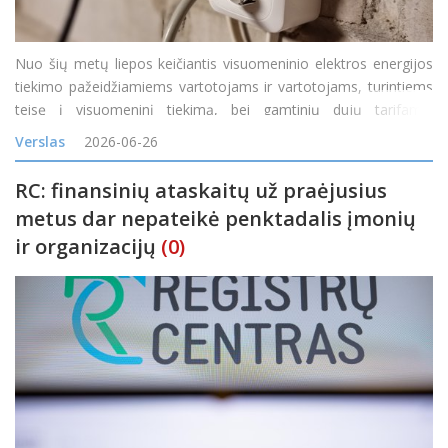
Nuo šių metų liepos keičiantis visuomeninio elektros energijos
tiekimo pažeidžiamiems vartotojams ir vartotojams, turintiems
teisę į visuomeninį tiekimą, bei gamtinių dujų tarifams,
rodmenis būtina deklaruoti iki paskutinės birželio dienos imtinai,
Verslas
2026-06-26
praneša Valstybinė energetikos reguli
RC: finansinių ataskaitų už praėjusius
metus dar nepateikė penktadalis įmonių
ir organizacijų
(0)