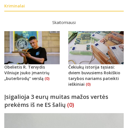
Kriminalai
Skaitomiausi
Obelietis R. Tervydis
Čekiukų istorija tęsiasi:
Vilniuje įsuko įmantrių
dviem buvusiems Rokiškio
„buterbrodų“ verslą
(0)
tarybos nariams pateikti
ieškiniai
(0)
Įsigalioja 3 eurų muitas mažos vertės
prekėms iš ne ES šalių
(0)