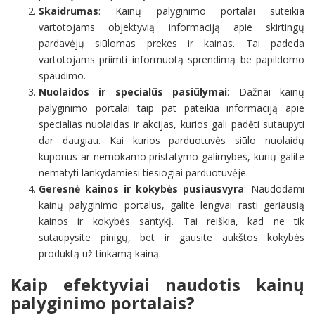
Skaidrumas
: Kainų palyginimo portalai suteikia
vartotojams objektyvią informaciją apie skirtingų
pardavėjų siūlomas prekes ir kainas. Tai padeda
vartotojams priimti informuotą sprendimą be papildomo
spaudimo.
Nuolaidos ir specialūs pasiūlymai
: Dažnai kainų
palyginimo portalai taip pat pateikia informaciją apie
specialias nuolaidas ir akcijas, kurios gali padėti sutaupyti
dar daugiau. Kai kurios parduotuvės siūlo nuolaidų
kuponus ar nemokamo pristatymo galimybes, kurių galite
nematyti lankydamiesi tiesiogiai parduotuvėje.
Geresnė kainos ir kokybės pusiausvyra
: Naudodami
kainų palyginimo portalus, galite lengvai rasti geriausią
kainos ir kokybės santykį. Tai reiškia, kad ne tik
sutaupysite pinigų, bet ir gausite aukštos kokybės
produktą už tinkamą kainą.
Kaip efektyviai naudotis kainų
palyginimo portalais?