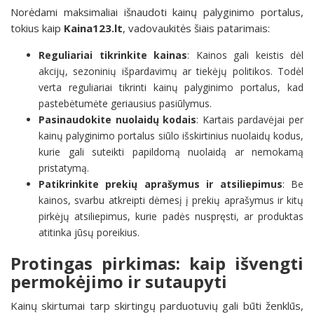
Norėdami maksimaliai išnaudoti kainų palyginimo portalus,
tokius kaip
Kaina123.lt
, vadovaukitės šiais patarimais:
Reguliariai tikrinkite kainas
: Kainos gali keistis dėl
akcijų, sezoninių išpardavimų ar tiekėjų politikos. Todėl
verta reguliariai tikrinti kainų palyginimo portalus, kad
pastebėtumėte geriausius pasiūlymus.
Pasinaudokite nuolaidų kodais
: Kartais pardavėjai per
kainų palyginimo portalus siūlo išskirtinius nuolaidų kodus,
kurie gali suteikti papildomą nuolaidą ar nemokamą
pristatymą.
Patikrinkite prekių aprašymus ir atsiliepimus
: Be
kainos, svarbu atkreipti dėmesį į prekių aprašymus ir kitų
pirkėjų atsiliepimus, kurie padės nuspręsti, ar produktas
atitinka jūsų poreikius.
Protingas pirkimas: kaip išvengti
permokėjimo ir sutaupyti
Kainų skirtumai tarp skirtingų parduotuvių gali būti ženklūs,