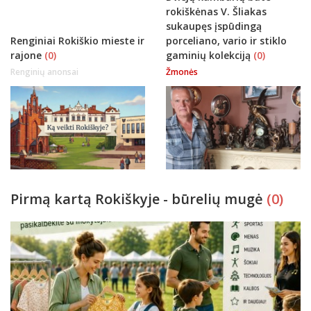
rokiškėnas V. Šliakas
sukaupęs įspūdingą
Renginiai Rokiškio mieste ir
porceliano, vario ir stiklo
rajone
(0)
gaminių kolekciją
(0)
Renginių anonsai
Žmonės
Pirmą kartą Rokiškyje - būrelių mugė
(0)