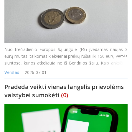
Nuo trečiadienio Europos Sąjungoje (ES) įvedamas naujas 3
eurų muitas, taikomas kiekvienai prekių rūšiai iki 150 eurų vertės
siuntose, kurios atkeliauja ne iš Bendrijos šalių. Kaip anksčiau
pranešė Muitinės departamentas, iki šiol mažos vertės (iki 150
Verslas
2026-07-01
eurų)
Pradeda veikti vienas langelis prievolėms
valstybei sumokėti
(0)