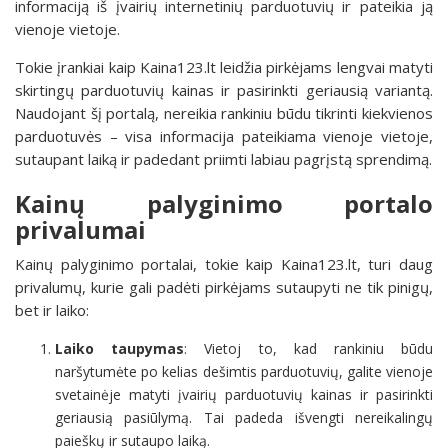
informaciją iš įvairių internetinių parduotuvių ir pateikia ją
vienoje vietoje.
Tokie įrankiai kaip Kaina123.lt leidžia pirkėjams lengvai matyti
skirtingų parduotuvių kainas ir pasirinkti geriausią variantą.
Naudojant šį portalą, nereikia rankiniu būdu tikrinti kiekvienos
parduotuvės – visa informacija pateikiama vienoje vietoje,
sutaupant laiką ir padedant priimti labiau pagrįstą sprendimą.
Kainų palyginimo portalo
privalumai
Kainų palyginimo portalai, tokie kaip Kaina123.lt, turi daug
privalumų, kurie gali padėti pirkėjams sutaupyti ne tik pinigų,
bet ir laiko:
Laiko taupymas
: Vietoj to, kad rankiniu būdu
naršytumėte po kelias dešimtis parduotuvių, galite vienoje
svetainėje matyti įvairių parduotuvių kainas ir pasirinkti
geriausią pasiūlymą. Tai padeda išvengti nereikalingų
paieškų ir sutaupo laiką.