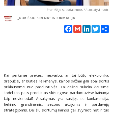
Pranešėjo spaudai nuotr. / Asociatyvi nuotr.
„ROKIŠKIO SIRENA“ INFORMACIJA
Facebook
Gmail
LinkedIn
Twitter
Sh
Kai perkame prekes, nesvarbu, ar tai būtų elektronika,
drabužiai, ar buities reikmenys, kainos dažnai gali labai skirtis
priklausomai nuo parduotuvės. Tai dažnai sukelia klausimą:
kodėl tas pats produktas skirtingose parduotuvėse kainuoja
taip nevienodai? Atsakymas yra susijęs su konkurencija,
tiekimo grandinėmis, sezono akcijomis ir pardavėjų
strategijomis. Dėl šių skirtumų kainos gali svyruoti net ir tuo