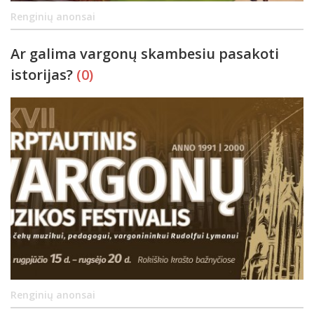
Renginių anonsai
Ar galima vargonų skambesiu pasakoti
istorijas?
(0)
Renginių anonsai