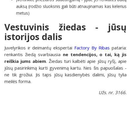
auksą (rodžio sluoksnis gali būti atnaujinamas kas kelerius
metus)
Vestuvinis žiedas - jūsų
istorijos dalis
Juvelyrikos ir deimantų ekspertai
Factory By Ribas
pataria:
renkantis žiedą svarbiausia
ne tendencijos, o tai, ką jis
reiškia jums abiem
. Žiedas turi kalbėti apie jūsų ryšį, apie
jūsų pasirinkimą kurti gyvenimą kartu. Nes šis papuošalas -
ne tik grožiui. Jis taps jūsų kasdienybės dalimi, jūsų tylia
meilės forma.
Užs. nr. 3166.