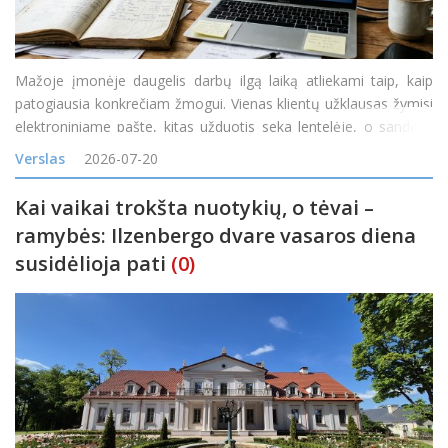
Mažoje įmonėje daugelis darbų ilgą laiką atliekami taip, kaip
patogiausia konkrečiam žmogui. Vienas klientų užklausas žymisi
elektroniniame pašte, kitas užduotis seka lentelėje, o sandėlio
likučiai tikrinami telefonu paklausus kolegos. Kol užsakymų
Verslas
2026-07-20
nedaug, toks veiklos būdas gali atrodyti pak
Kai vaikai trokšta nuotykių, o tėvai –
ramybės: Ilzenbergo dvare vasaros diena
susidėlioja pati
(0)