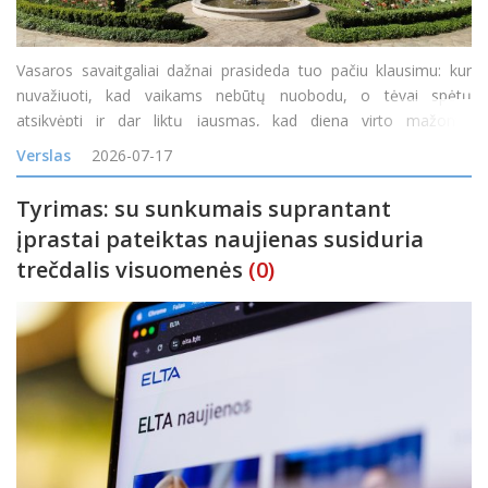
Vasaros savaitgaliai dažnai prasideda tuo pačiu klausimu: kur
nuvažiuoti, kad vaikams nebūtų nuobodu, o tėvai spėtų
atsikvėpti ir dar liktų jausmas, kad diena virto mažomis
atostogomis? Vienas tokių maršrutų veda į Ilzenbergo dvarą
Verslas
2026-07-17
Rokiškio rajone. Čia diena gali prasidėti šimta
Tyrimas: su sunkumais suprantant
įprastai pateiktas naujienas susiduria
trečdalis visuomenės
(0)