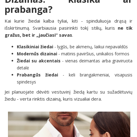
prabanga?
Kai kurie žiedai kalba tyliai, kiti - spinduliuoja drąsą ir
išskirtinumą. Svarbiausia pasirinkti tokį stilių, kuris
ne tik
gražus, bet ir „jaučiasi“ savas
.
Klasikiniai žiedai
- lygūs, be akmenų, laikui nepavaldūs
Modernūs dizainai
- matinis paviršius, unikalios formos
Žiedai su akcentais
- vienas deimantas arba graviruota
detalė
Prabangūs žiedai
- keli brangakmeniai, visapusis
spindesys
Jei planuojate dėvėti vestuvinį žiedą kartu su sužadėtuvių
žiedu - verta rinktis dizainą, kuris vizualiai dera.