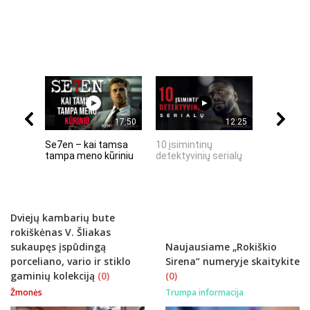
17:50
12:25
Se7en – kai tamsa
10 įsimintinų
10 įtempt
tampa meno kūriniu
detektyvinių serialų
stingdanč
istorijų
Dviejų kambarių bute
rokiškėnas V. Šliakas
sukaupęs įspūdingą
Naujausiame „Rokiškio
porceliano, vario ir stiklo
Sirena“ numeryje skaitykite
gaminių kolekciją
(0)
(0)
Žmonės
Trumpa informacija