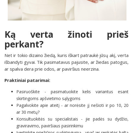
Ką verta žinoti prieš
perkant?
Net ir tokio dizaino žiedą, kuris iškart patraukė jūsų akį, verta
išbandyti gyvai. Tik pasimatavus pajusite, ar žiedas patogus,
ar spalva dera prie odos, ar paviršius neerzina.
Praktiniai patarimai:
Pasiruoškite - pasimatuokite kelis variantus esant
skirtingoms apšvietimo sąlygoms
Pagalvokite apie ateitį - ar norėsite jį nešioti ir po 10, 20
ar 30 metų?
Konsultuokitės su specialistais - jie padės su dydžio,
graviravimo, paviršiaus pasirinkimu
Įvertinkite priežiūros sudėtingumą - ypač jei renkatės baltą