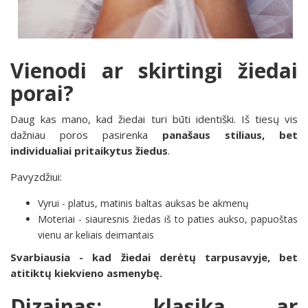
Vienodi ar skirtingi žiedai
porai?
Daug kas mano, kad žiedai turi būti identiški. Iš tiesų vis
dažniau poros pasirenka
panašaus stiliaus, bet
individualiai pritaikytus žiedus
.
Pavyzdžiui:
Vyrui - platus, matinis baltas auksas be akmenų
Moteriai - siauresnis žiedas iš to paties aukso, papuoštas
vienu ar keliais deimantais
Svarbiausia - kad žiedai derėtų tarpusavyje, bet
atitiktų kiekvieno asmenybę.
Dizainas: klasika ar