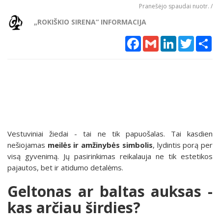
Pranešėjo spaudai nuotr. /
„ROKIŠKIO SIRENA“ INFORMACIJA
Facebook
Gmail
LinkedIn
Twitter
Sh
Vestuviniai žiedai - tai ne tik papuošalas. Tai kasdien
nešiojamas
meilės ir amžinybės simbolis
, lydintis porą per
visą gyvenimą. Jų pasirinkimas reikalauja ne tik estetikos
pajautos, bet ir atidumo detalėms.
Geltonas ar baltas auksas -
kas arčiau širdies?