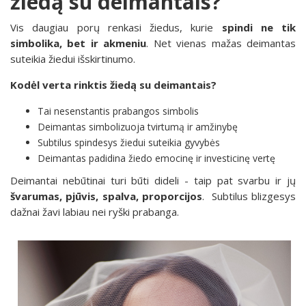
žiedą su deimantais?
Vis daugiau porų renkasi žiedus, kurie
spindi ne tik
simbolika, bet ir akmeniu
. Net vienas mažas deimantas
suteikia žiedui išskirtinumo.
Kodėl verta rinktis žiedą su deimantais?
Tai nesenstantis prabangos simbolis
Deimantas simbolizuoja tvirtumą ir amžinybę
Subtilus spindesys žiedui suteikia gyvybės
Deimantas padidina žiedo emocinę ir investicinę vertę
Deimantai nebūtinai turi būti dideli - taip pat svarbu ir jų
švarumas, pjūvis, spalva, proporcijos
. Subtilus blizgesys
dažnai žavi labiau nei ryški prabanga.