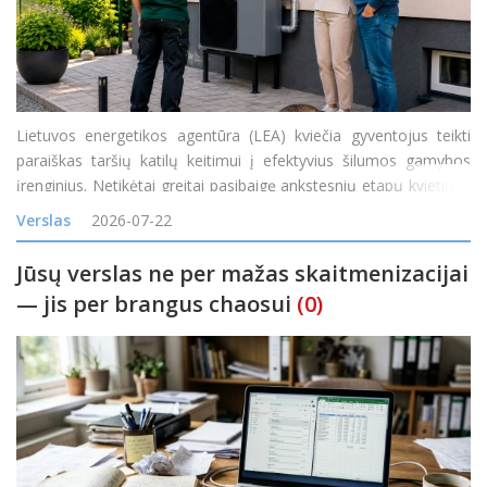
Lietuvos energetikos agentūra (LEA) kviečia gyventojus teikti
paraiškas taršių katilų keitimui į efektyvius šilumos gamybos
įrenginius. Netikėtai greitai pasibaigę ankstesnių etapų kvietimai
rodo itin didelį gyventojų susidomėjimą naujais ir efektyviais
Verslas
2026-07-22
šilumos siurbliais
Jūsų verslas ne per mažas skaitmenizacijai
— jis per brangus chaosui
(0)