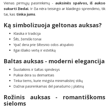
Vienas pirmųjų pasirinkimų -
auksinės spalvos, iš aukso
sukurti žiedai.
Ir čia nėra teisingo ar klaidingo sprendimo, tik
tai, kas
tinka jums
.
Ką simbolizuoja geltonas auksas?
Klasika ir tradicija
Šilti, žemiški tonai
Ypač dera prie šiltesnio odos atspalvio
Ilgai išlaiko vertę ir estetiką
Baltas auksas - moderni elegancija
Šiuolaikinis ir šaltas spindesys
Puikiai dera su deimantais
Tinka tiems, kurie mėgsta minimalistinį stilių
Dažnai pasirenkamas dėl panašumo į platiną
Rožinis auksas - romantiškoms
sieloms