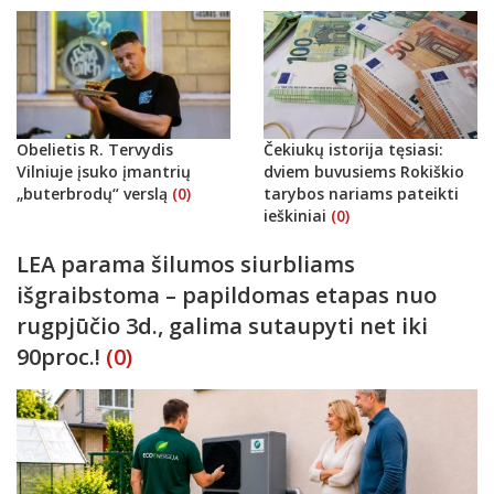
Obelietis R. Tervydis
Čekiukų istorija tęsiasi:
Vilniuje įsuko įmantrių
dviem buvusiems Rokiškio
„buterbrodų“ verslą
(0)
tarybos nariams pateikti
ieškiniai
(0)
LEA parama šilumos siurbliams
išgraibstoma – papildomas etapas nuo
rugpjūčio 3d., galima sutaupyti net iki
90proc.!
(0)