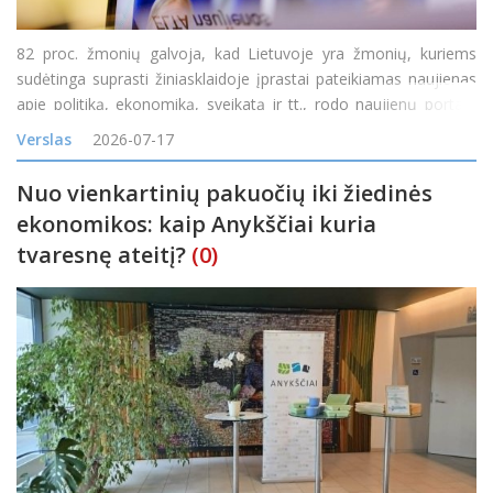
82 proc. žmonių galvoja, kad Lietuvoje yra žmonių, kuriems
sudėtinga suprasti žiniasklaidoje įprastai pateikiamas naujienas
apie politiką, ekonomiką, sveikatą ir tt., rodo naujienų portalo
„Delfi“ užsakymu atliktas reprezentatyvus „Spinter“ tyrimas. 71
Verslas
2026-07-17
proc. mano, kad y
Nuo vienkartinių pakuočių iki žiedinės
ekonomikos: kaip Anykščiai kuria
tvaresnę ateitį?
(0)