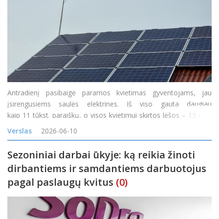
Antradienį pasibaigė paramos kvietimas gyventojams, jau
įsirengusiems saulės elektrines. Iš viso gauta daugiau
kaip 11 tūkst. paraiškų, o visos kvietimui skirtos lėšos – 13 mln.
eurų – rezervuotos per pirmąją dieną, pranešė Aplinkos projekt
Verslas
2026-06-10
Sezoniniai darbai ūkyje: ką reikia žinoti
dirbantiems ir samdantiems darbuotojus
pagal paslaugų kvitus
(0)