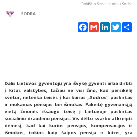
Rokiškio Sirena nuotr. / Sodra
SODRA
Facebook
Gmail
LinkedIn
Twitter
Sh
Dalis Lietuvos gyventojų yra išvykę gyventi arba dirbti
į kitas valstybes, tačiau ne visi žino, kad persikėlę
svetur, netenka teisės į kai kurias „Sodros“ paskirtas
ir mokamas pensijas bei išmokas. Pakeitę gyvenamąją
vietą žmonės išsaugo teisę į Lietuvoje paskirtas
socialinio draudimo pensijas. Vis dėlto svarbu atkreipti
dėmesį, kad kai kurios pensijos, kompensacijos ir
išmokos, tokios kaip šalpos pensija ir kitos, yra