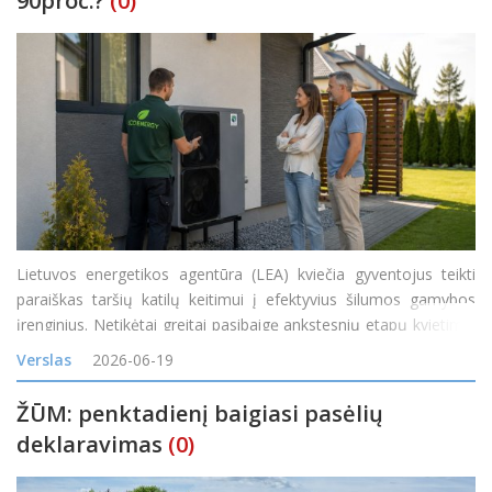
90proc.?
(0)
Lietuvos energetikos agentūra (LEA) kviečia gyventojus teikti
paraiškas taršių katilų keitimui į efektyvius šilumos gamybos
įrenginius. Netikėtai greitai pasibaigę ankstesnių etapų kvietimai
rodo itin didelį gyventojų susidomėjimą naujais ir efektyviais
Verslas
2026-06-19
šilumos siurbliais
ŽŪM: penktadienį baigiasi pasėlių
deklaravimas
(0)