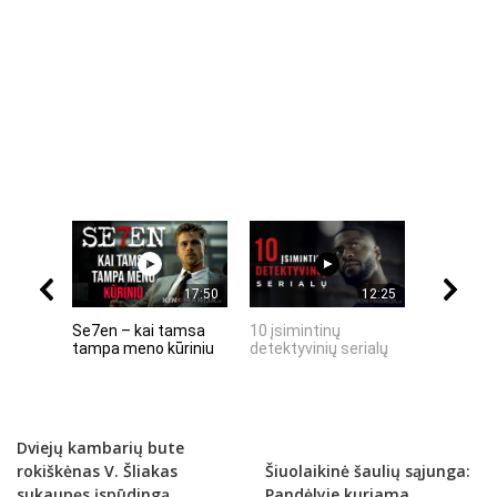
17:50
12:25
Se7en – kai tamsa
10 įsimintinų
10 įtempt
tampa meno kūriniu
detektyvinių serialų
stingdanč
istorijų
Dviejų kambarių bute
rokiškėnas V. Šliakas
Šiuolaikinė šaulių sąjunga:
sukaupęs įspūdingą
Pandėlyje kuriama