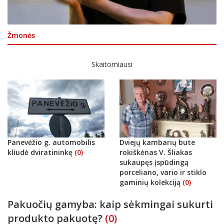
Žmonės
Skaitomiausi
Panevėžio g. automobilis
Dviejų kambarių bute
kliudė dviratininkę
(0)
rokiškėnas V. Šliakas
sukaupęs įspūdingą
porceliano, vario ir stiklo
gaminių kolekciją
(0)
Pakuočių gamyba: kaip sėkmingai sukurti
produkto pakuotę?
(0)