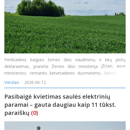
Penktadienį baigiasi žemės ūkio naudmenų ir kitų plotų
deklaravimas, pranešė Žemės ūkio ministerija (ŽŪM). Anot
ministerijos, remiantis ketvirtadienio duomenimis, šiemet dar
nepasiekta pernykščio paraiškų skaičiaus – trūksta apie 13
Verslas
2026-06-12
tūkst., arba 12,17 proc. pa
Pasibaigė kvietimas saulės elektrinių
paramai – gauta daugiau kaip 11 tūkst.
paraiškų
(0)