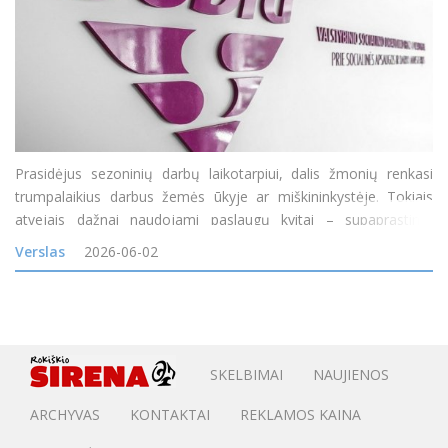
Prasidėjus sezoninių darbų laikotarpiui, dalis žmonių renkasi
trumpalaikius darbus žemės ūkyje ar miškininkystėje. Tokiais
atvejais dažnai naudojami paslaugų kvitai – supaprastinta
atsiskaitymo forma, taikoma laikiniems, vienkartiniams
Verslas
2026-06-02
darbams, kuriems nereikia specialios kvalifikacijos
SKELBIMAI
NAUJIENOS
ARCHYVAS
KONTAKTAI
REKLAMOS KAINA