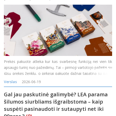
Prekės pakuotė atlieka kur kas svarbesnę funkciją nei vien tik
apsaugo turinį nuo pažeidimų. Tai – pirmoji vartotojo pažintis su
jūsų prekės ženklu, o pirkėjai pakuotę dažnai tapatina su pačiu
turiniu: prasta pakuotė signalizuoja apie prastą produktą, o
Verslas
2026-06-19
premium pakuotė kuria aukštos ver
Gal jau paskutinė galimybė? LEA parama
šilumos siurbliams išgraibstoma – kaip
suspėti pasinaudoti ir sutaupyti net iki