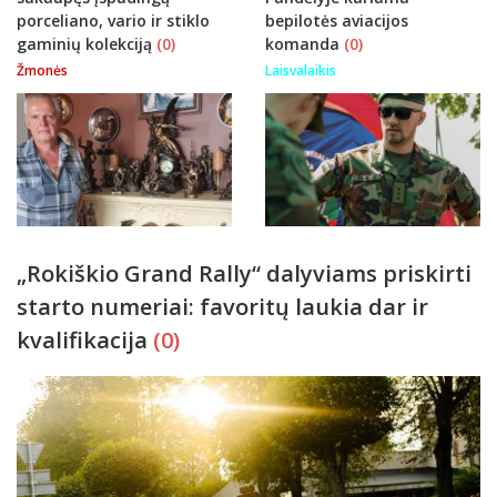
porceliano, vario ir stiklo
bepilotės aviacijos
gaminių kolekciją
(0)
komanda
(0)
Žmonės
Laisvalaikis
„Rokiškio Grand Rally“ dalyviams priskirti
starto numeriai: favoritų laukia dar ir
kvalifikacija
(0)