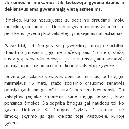
skiriamos ir mokamos tik Lietuvoje gyvenantiems ir
deklaravusiems gyvenamąją vietą asmenims.
Išmokos, kurios nesusijusios su socialinio draudimo įmokų
mokėjimu, mokamos tik Lietuvoje gyvenantiems žmonėms, o
persikėlus gyventi į kitą valstybę jų mokėjimas nutraukiamas.
Pavyzdžiui, jei žmogus visą gyvenimą mokėjo socialinio
draudimo įmokas ir įgijo ne mažesnį kaip 15 metų stažą,
nustatytą senatvės pensijai, jis turi teisę gauti senatvės
pensiją nepriklausomai nuo to, kurioje valstybėje gyvens.
Jei žmogus sulaukė senatvės pensijos amžiaus, bet neįgijo
minimalaus 15 metų stažo socialinio draudimo senatvės
pensijai gauti, jam gali būti skirta šalpos senatvės pensija. Tai
valstybės pagalba žmonėms, kurie neįgijo teisės į kitas
pensines išmokas. Šia pagalba žmogus gali naudotis tol, kol
gyvena Lietuvoje. Kai žmogus išvyksta iš Lietuvos, dėl
išmokų skyrimo jis gali kreiptis toje valstybėje, kurioje
gyvena.