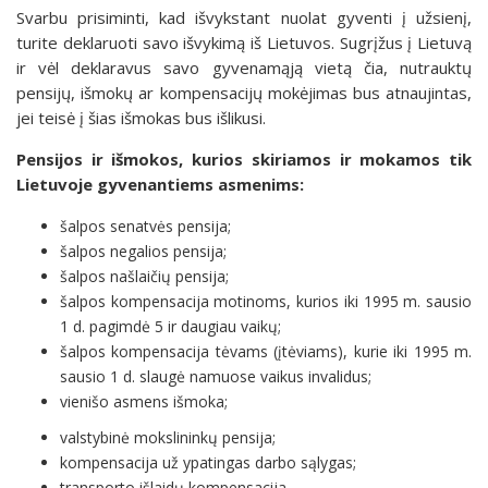
Svarbu prisiminti, kad išvykstant nuolat gyventi į užsienį,
turite deklaruoti savo išvykimą iš Lietuvos. Sugrįžus į Lietuvą
ir vėl deklaravus savo gyvenamąją vietą čia, nutrauktų
pensijų, išmokų ar kompensacijų mokėjimas bus atnaujintas,
jei teisė į šias išmokas bus išlikusi.
Pensijos ir išmokos, kurios skiriamos ir mokamos tik
Lietuvoje gyvenantiems asmenims:
šalpos senatvės pensija;
šalpos negalios pensija;
šalpos našlaičių pensija;
šalpos kompensacija motinoms, kurios iki 1995 m. sausio
1 d. pagimdė 5 ir daugiau vaikų;
šalpos kompensacija tėvams (įtėviams), kurie iki 1995 m.
sausio 1 d. slaugė namuose vaikus invalidus;
vienišo asmens išmoka;
valstybinė mokslininkų pensija;
kompensacija už ypatingas darbo sąlygas;
transporto išlaidų kompensacija.