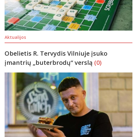
Aktualijos
Obelietis R. Tervydis Vilniuje įsuko
įmantrių „buterbrodų“ verslą
(0)