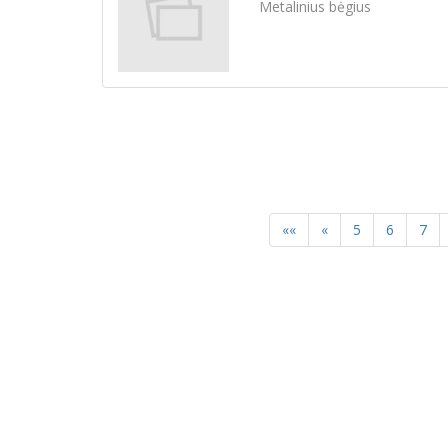
Metalinius bėgius
««
«
5
6
7