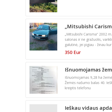
„Mitsubishi Carism
„Mitsubishi Carisma“ 2002 m., 
salonas ir ne gražuolis, vari
galutinė, jei pigiau - žinau kur
350 Eur
Išnuomojamas žemės
Išnuomojamas 9,28 ha žemės ūk
Žemės našumo balas 40. Iešk
kreiptis telefonu
Ieškau vidaus apda