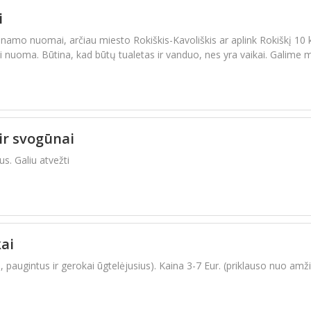
i
namo nuomai, arčiau miesto Rokiškis-Kavoliškis ar aplink Rokiškį 10
nuoma. Būtina, kad būtų tualetas ir vanduo, nes yra vaikai. Galime 
ir svogūnai
s. Galiu atvežti
ai
paugintus ir gerokai ūgtelėjusius). Kaina 3-7 Eur. (priklauso nuo amži