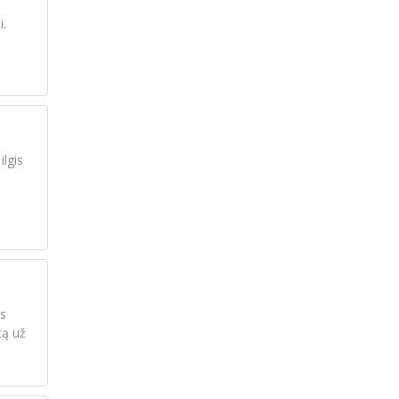
i.
ilgis
ės
tą už