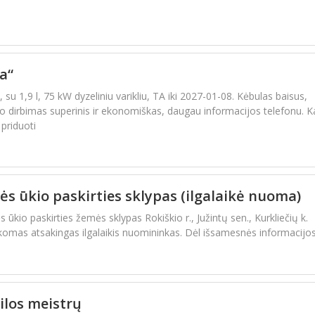
a“
su 1,9 l, 75 kW dyzeliniu varikliu, TA iki 2027-01-08. Kėbulas baisus,
klio dirbimas superinis ir ekonomiškas, daugau informacijos telefonu. K
 priduoti
 ūkio paskirties sklypas (ilgalaikė nuoma)
io paskirties žemės sklypas Rokiškio r., Južintų sen., Kurkliečių k.
omas atsakingas ilgalaikis nuomininkas. Dėl išsamesnės informacijo
ilos meistrų