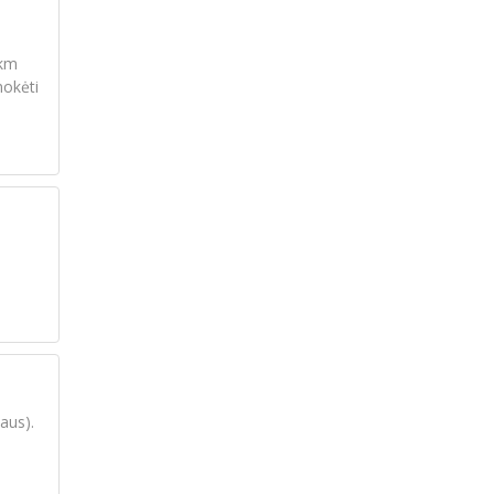
 km
mokėti
aus).