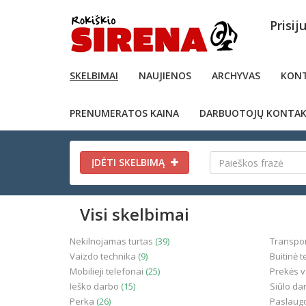
Prisij
SKELBIMAI
NAUJIENOS
ARCHYVAS
KONT
PRENUMERATOS KAINA
DARBUOTOJŲ KONTAK
ĮDĖTI SKELBIMĄ
Visi skelbimai
Nekilnojamas turtas
(39)
Transpo
Vaizdo technika
(9)
Buitinė 
Mobilieji telefonai
(25)
Prekės 
Ieško darbo
(15)
Siūlo da
Perka
(26)
Paslaug