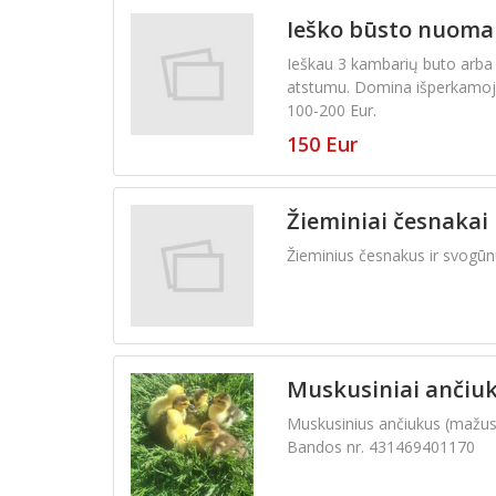
Ieško būsto nuoma
Ieškau 3 kambarių buto arba 
atstumu. Domina išperkamoji 
100-200 Eur.
150 Eur
Žieminiai česnakai 
Žieminius česnakus ir svogūnu
Muskusiniai ančiuk
Muskusinius ančiukus (mažus, 
Bandos nr. 431469401170