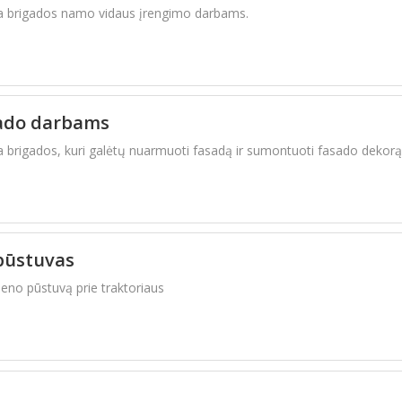
ba brigados namo vidaus įrengimo darbams.
sado darbams
rengimas.
a brigados, kuri galėtų nuarmuoti fasadą ir sumontuoti fasado dekorą
 pūstuvas
šieno pūstuvą prie traktoriaus