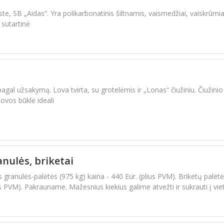
te, SB „Aidas“. Yra polikarbonatinis šiltnamis, vaismedžiai, vaiskrūmia
 sutartinė
gal užsakymą. Lova tvirta, su grotelėmis ir „Lonas“ čiužiniu. Čiužinio 
Lovos būklė ideali
nulės, briketai
granulės-palėtės (975 kg) kaina - 440 Eur. (plius PVM). Briketų palet
us PVM). Pakrauname. Mažesnius kiekius galime atvežti ir sukrauti į vie