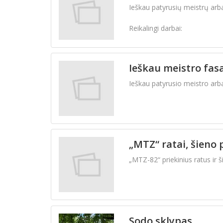
Ieškau patyrusių meistrų ar
Reikalingi darbai:
-Profilių montavimas.
-Gipso kartono montavimas.
Ieškau meistro fa
-Lubų ir sienų konstrukcijų į
-Kiti vidaus apdailos darbai.
Ieškau patyrusio meistro arb
„MTZ“ ratai, šieno
„MTZ-82“ priekinius ratus ir 
Sodo sklypas