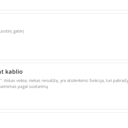
ostinį gaterį
nt kablio
le“. Viskas veikia, niekas nesulūžę, yra atsilenkimo funkcija, turi pabrai
tsiėmimas pagal susitarimą