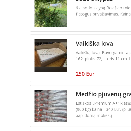
6 a sodo sklypą Rokiškio mies
Patogus privažiavimas. Kaina
Vaikiška lova
Vaikišką lovą. Buvo gaminta pa
162, plotis 72, storis 11 cm. 
250 Eur
Medžio pjuvenų gra
Estiškos „Premium A+“ klasės 
(960 kg) kaina - 340 Eur. (pli
papildomą mokestį