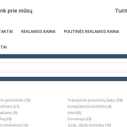
unk prie mūsų
Turi
AKTAI
REKLAMOS KAINA
POLITINĖS REKLAMOS KAINA
TAI
rto priemonės
(76)
Transporto priemonių dalys
(58)
technika
(21)
Kompiuterinė technika
(4)
vaikams
(9)
Kita
(65)
rbą
(29)
Dovanoja
(23)
os (mokama)
(10)
Sodo, daržo technika
(10)