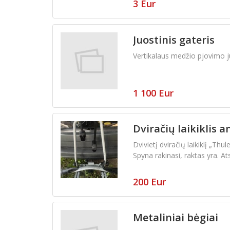
3 Eur
Juostinis gateris
Vertikalaus medžio pjovimo ju
1 100 Eur
Dviračių laikiklis a
Dvivietį dviračių laikiklį „Thu
Spyna rakinasi, raktas yra. A
200 Eur
Metaliniai bėgiai