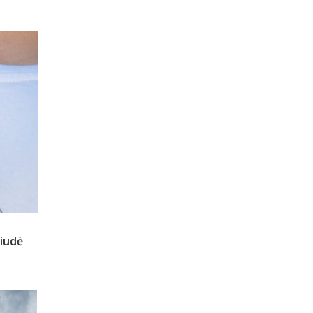
liudė