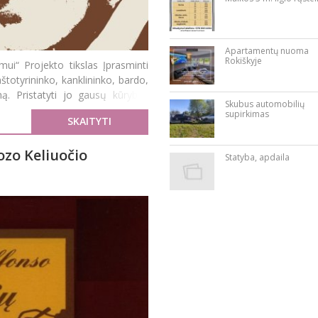
Apartamentų nuoma
Rokiškyje
mui“ Projekto tikslas Įprasminti
aštotyrininko, kanklininko, bardo,
ą. Pristatyti jo gausų kūrybinį
Skubus automobilių
supirkimas
SKAITYTI
ozo Keliuočio
Statyba, apdaila