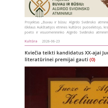
Projektas „Buvau ir būsiu: Algirdo Svidinsko atmini
iškilaus Aukštaitijos etninės kultūros puoselėtojo, kr
poeto ir visuomenininko Algirdo Svidinsko atminim
palikimą ir
Kultūra
2026-06-23
Kviečia teikti kandidatus XX-ajai Ju
literatūrinei premijai gauti
(0)