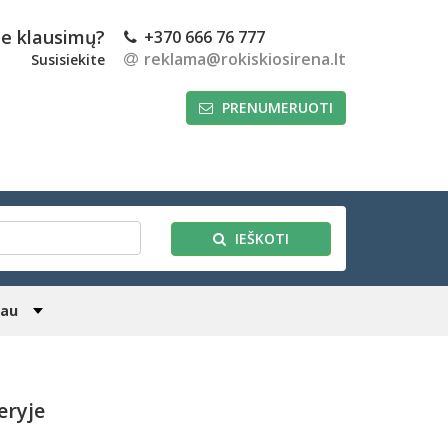
te klausimų?
+370 666 76 777
reklama@rokiskiosirena.lt
Susisiekite
PRENUMERUOTI
IEŠKOTI
iau
eryje