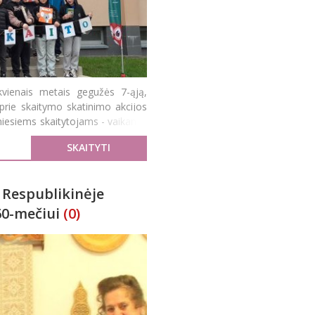
kvienais metais gegužės 7-ąją,
prie skaitymo skatinimo akcijos
niesiems skaitytojams - vaikams.
SKAITYTI
 Respublikinėje
60-mečiui
(0)