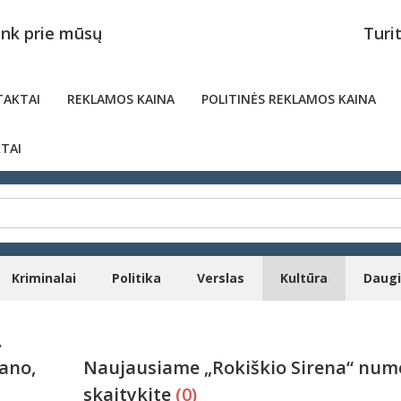
unk prie mūsų
Turi
AKTAI
REKLAMOS KAINA
POLITINĖS REKLAMOS KAINA
TAI
Kriminalai
Politika
Verslas
Kultūra
Daug
.
ano,
Naujausiame „Rokiškio Sirena“ num
skaitykite
(0)