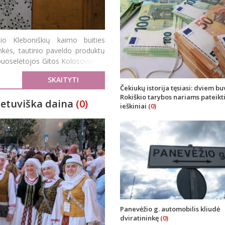
nio Kleboniškių kaimo buities
inkės, tautinio paveldo produktų
puoselėtojos Gitos Kolosovienės
SKAITYTI
Čekiukų istorija tęsiasi: dviem b
Rokiškio tarybos nariams pateikt
ietuviška daina
(0)
ieškiniai
(0)
Panevėžio g. automobilis kliudė
dviratininkę
(0)