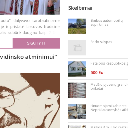
Skelbimai
tauta“ dalyvavo tarptautiniame
Skubus automobilių
supirkimas
je ir pristatė Lietuvos tradicinę
valis subūrė daugiau kaip 2 000
Sodo sklypas
SKAITYTI
 Svidinsko atminimui“
Patalpos Respublikos g
500 Eur
Medžio pjuvenų granul
briketai
Išnuomojami kabinetai
Nepriklausomybės aikš
Malkos 3 m. ilgio rąstel