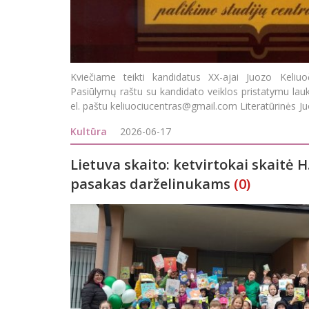
Kviečiame teikti kandidatus XX-ajai Juozo Keliuoči
Pasiūlymų raštu su kandidato veiklos pristatymu lau
el. paštu keliuociucentras@gmail.com Literatūrinės J
– Ju
Kultūra
2026-06-17
Lietuva skaito: ketvirtokai skaitė 
pasakas darželinukams
(0)