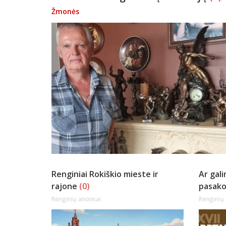
Žmonės
Renginiai Rokiškio mieste ir
Ar gal
rajone
(0)
pasako
Renginių anonsai
Renginių