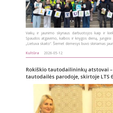
Vaikų ir jaunimo skyriaus darbuotojos kaip ir kie
Spaudos atgavimo, kalbos ir knygos dieną, jungėsi 
„Lietuva skaito“. Šiemet dėmesys buvo skiriamas jau
Susibūrimas visiems suteikė galimy
Kultūra
2026-05-12
Rokiškio tautodailininkų atstovai –
tautodailės parodoje, skirtoje LTS 