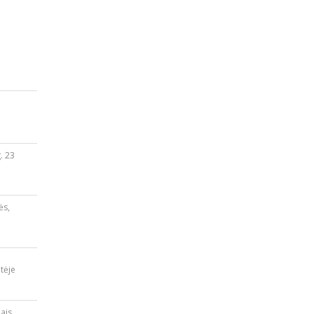
. 23
ės,
tėje
iais