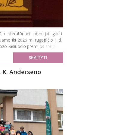
o literatūrinei premijai gauti.
kiame iki 2026 m. rugpjūčio 1 d.
uozo Keliuočio premijos steigėjas
SKAITYTI
H. K. Anderseno