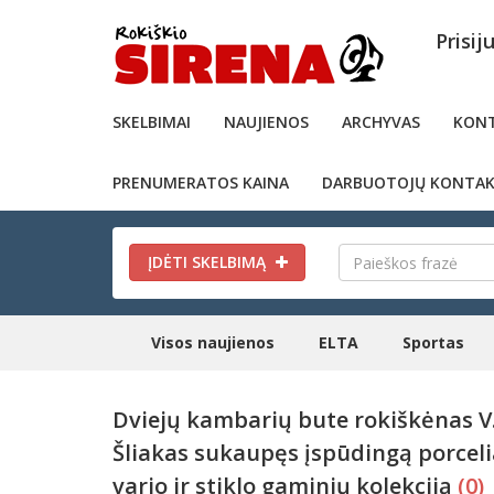
Prisij
SKELBIMAI
NAUJIENOS
ARCHYVAS
KONT
PRENUMERATOS KAINA
DARBUOTOJŲ KONTAK
ĮDĖTI SKELBIMĄ
Visos naujienos
ELTA
Sportas
Dviejų kambarių bute rokiškėnas V
Šliakas sukaupęs įspūdingą porceli
vario ir stiklo gaminių kolekciją
(0)