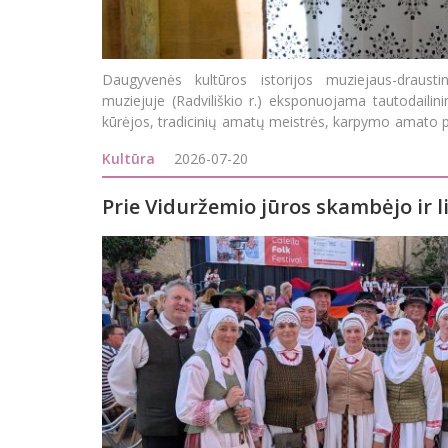
Daugyvenės kultūros istorijos muziejaus-drausti
muziejuje (Radviliškio r.) eksponuojama tautodailin
kūrėjos, tradicinių amatų meistrės, karpymo amato 
karpinių paroda. Parodoje autorė pri
Kultūra
2026-07-20
Prie Viduržemio jūros skambėjo ir l