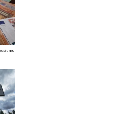
uvusiems
i