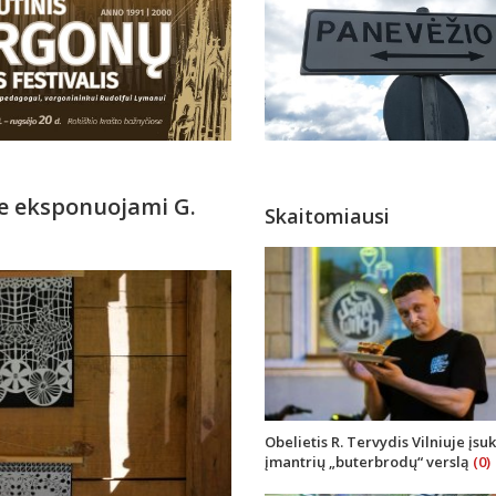
je eksponuojami G.
Skaitomiausi
Obelietis R. Tervydis Vilniuje įsu
įmantrių „buterbrodų“ verslą
(0)