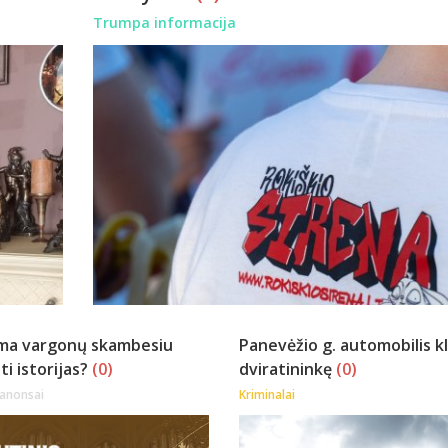
Trumpa informacija
ima vargonų skambesiu
Panevėžio g. automobilis k
ti istorijas?
(0)
dviratininkę
(0)
 anonsai
Kriminalai