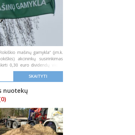
Rokiškio mašinų gamykla“ (įm.k.
iškis) akcininkų susirinkimas
irti 0,30 euro dividendų vienai
SKAITYTI
ūs nuotekų
(0)