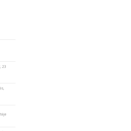
. 23
ės,
tėje