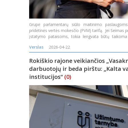
Grupė parlamentarų siūlo maitinimo paslaugoms 
pridėtinės vertės mokesčio (PVM) tarifą. Jei Seimas pr
įstatymo pataisoms, tokia lengvata būtų taikoma 
maitinimo įstaigų teik
Verslas
2026-04-22
Rokiškio rajone veikiančios „Vasakn
darbuotojų ir beda pirštu: „Kalta va
institucijos“
(0)