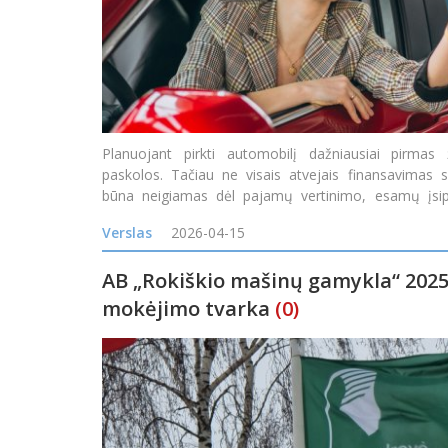
Planuojant pirkti automobilį dažniausiai pirmas 
paskolos. Tačiau ne visais atvejais finansavimas 
būna neigiamas dėl pajamų vertinimo, esamų įsipar
Tokia situacija gali nuvilti, ypač jei automobilio reikia 
Verslas
2026-04-15
AB „Rokiškio mašinų gamykla“ 2025
mokėjimo tvarka
(0)