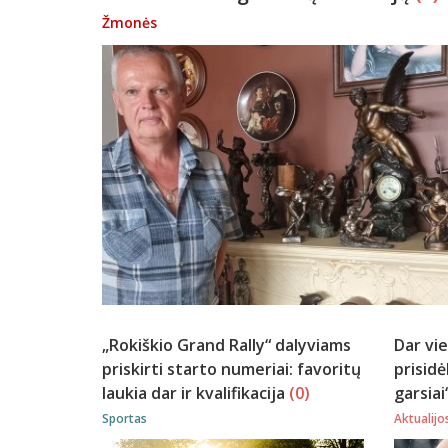
Žmonės
„Rokiškio Grand Rally“ dalyviams
Dar vie
priskirti starto numeriai: favoritų
prisidė
laukia dar ir kvalifikacija
(0)
garsiai
Sportas
Aktualijo