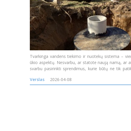
Tvarkinga vandens tiekimo ir nuotekų sistema – vi
ūkio aspektų. Nesvarbu, ar statote naują namą, ar a
svarbu pasirinkti sprendimus, kurie būtų ne tik patik
žmonių tai vis dar atrodo kaip ilgas ir da
Verslas
2026-04-08