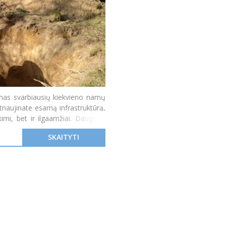
enas svarbiausių kiekvieno namų
tnaujinate esamą infrastruktūrą,
imi, bet ir ilgaamžiai. Daugeliui
SKAITYTI