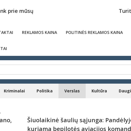
unk prie mūsų
Turi
AKTAI
REKLAMOS KAINA
POLITINĖS REKLAMOS KAINA
TAI
Kriminalai
Politika
Verslas
Kultūra
Daug
.
ano,
Šiuolaikinė šaulių sąjunga: Pandėlyj
kuriama bepilotės aviacijos koman