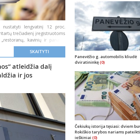
nustatyti lengvatinį 12 proc.
itartų trečiadienį įregistruotoms
„restoranų, kavinių ir panašių
SKAITYTI
Panevėžio g. automobilis kliudė
dviratininkę
(0)
os“ atleidžia dalį
ldžia ir jos
Čekiukų istorija tęsiasi: dviem b
Rokiškio tarybos nariams pateikt
ieškiniai
(0)