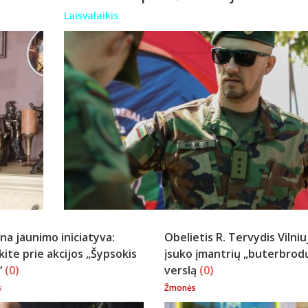
Laisvalaikis
na jaunimo iniciatyva:
Obelietis R. Tervydis Vilniu
kite prie akcijos „Šypsokis
įsuko įmantrių „buterbrod
“
(0)
verslą
(0)
s
Žmonės