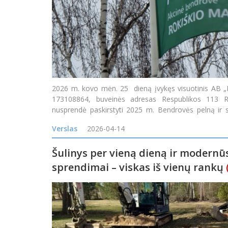
2026 m. kovo mėn. 25 dieną įvykęs visuotinis AB „
173108864, buveinės adresas Respublikos 113 Rok
nusprendė paskirstyti 2025 m. Bendrovės pelną ir sk
akcijai. Divi
Verslas
2026-04-14
Šulinys per vieną dieną ir modern
sprendimai – viskas iš vienų rankų