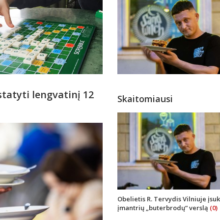
atyti lengvatinį 12
Skaitomiausi
Obelietis R. Tervydis Vilniuje įsu
įmantrių „buterbrodų“ verslą
(0)