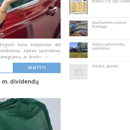
Malkos 3 m. ilgio rąstel
Apartamentų nuoma
Rokiškyje
žingsnis būna kreipimasis dėl
Skubus automobilių
supirkimas
suteikiamas. Kartais sprendimas
eigojimų ar kredito istorijos.
gre
Statyba, apdaila
SKAITYTI
 m. dividendų