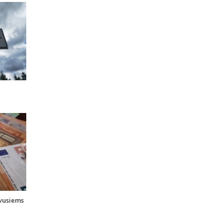
uvusiems
i