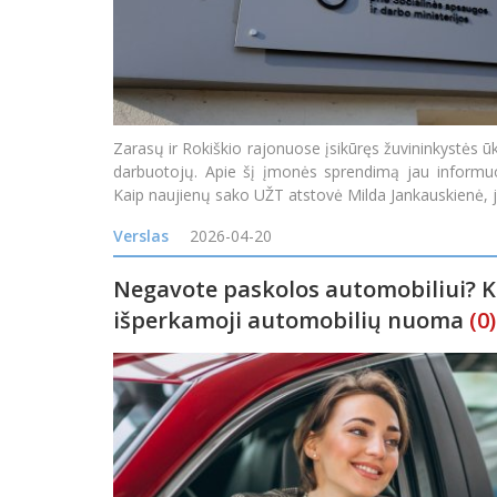
Zarasų ir Rokiškio rajonuose įsikūręs žuvininkystės ūk
darbuotojų. Apie šį įmonės sprendimą jau informu
Kaip naujienų sako UŽT atstovė Milda Jankauskienė, 
Verslas
2026-04-20
Negavote paskolos automobiliui? 
išperkamoji automobilių nuoma
(0)