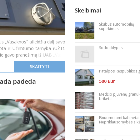
Skelbimai
Skubus automobilių
supirkimas
is „Vasaknos“ atleidžia dalį savo
Sodo sklypas
ota ir Užimtumo tarnyba (UŽT).
jie gavo pranešimą iš UAB „Vas
SKAITYTI
Patalpos Respublikos g
Kada padeda
500 Eur
Medžio pjuvenų granul
briketai
Išnuomojami kabinetai
Nepriklausomybės aikš