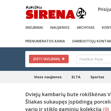
Prisij
SKELBIMAI
NAUJIENOS
ARCHYVAS
KONT
PRENUMERATOS KAINA
DARBUOTOJŲ KONTAK
ĮDĖTI SKELBIMĄ
Visos naujienos
ELTA
Sportas
Dviejų kambarių bute rokiškėnas V
Šliakas sukaupęs įspūdingą porceli
vario ir stiklo gaminių kolekciją
(0)