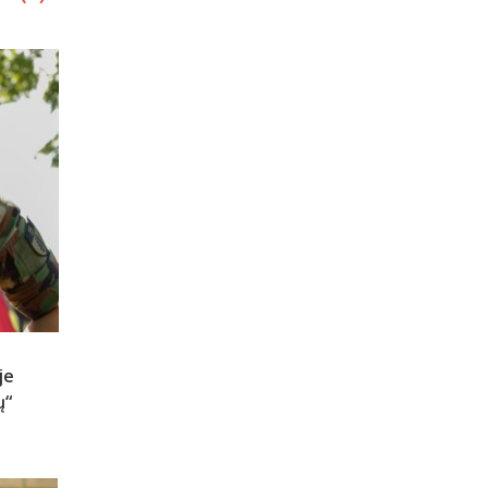
je
ų“