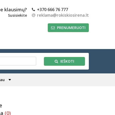
te klausimų?
+370 666 76 777
reklama@rokiskiosirena.lt
Susisiekite
PRENUMERUOTI
IEŠKOTI
iau
e
da
(0)