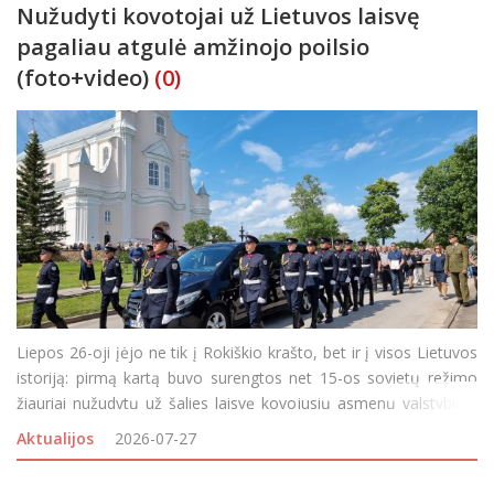
Nužudyti kovotojai už Lietuvos laisvę
pagaliau atgulė amžinojo poilsio
(foto+video)
(0)
Liepos 26-oji įėjo ne tik į Rokiškio krašto, bet ir į visos Lietuvos
istoriją: pirmą kartą buvo surengtos net 15-os sovietų režimo
žiauriai nužudytų už šalies laisvę kovojusių asmenų valstybinio
lygio laidotuvės. Jūžintų ir Ragelių kapinėse į amžinojo poilsio
Aktualijos
2026-07-27
vietas sekmadienį p