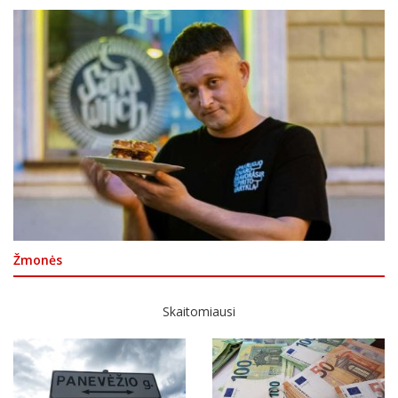
Žmonės
Skaitomiausi