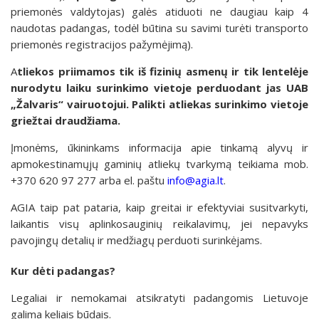
priemonės valdytojas) galės atiduoti ne daugiau kaip 4
naudotas padangas, todėl būtina su savimi turėti transporto
priemonės registracijos pažymėjimą).
A
tliekos priimamos tik iš fizinių asmenų ir tik lentelėje
nurodytu laiku surinkimo vietoje perduodant jas
UAB
„Žalvaris“ vairuotojui. Palikti atliekas surinkimo vietoje
griežtai draudžiama.
Įmonėms, ūkininkams informacija apie tinkamą alyvų ir
apmokestinamųjų gaminių atliekų tvarkymą teikiama mob.
+370 620 97 277 arba el. paštu
info@agia.lt
.
AGIA taip pat pataria, kaip greitai ir efektyviai susitvarkyti,
laikantis visų aplinkosauginių reikalavimų, jei nepavyks
pavojingų detalių ir medžiagų perduoti surinkėjams.
Kur dėti padangas?
Legaliai ir nemokamai atsikratyti padangomis Lietuvoje
galima keliais būdais.