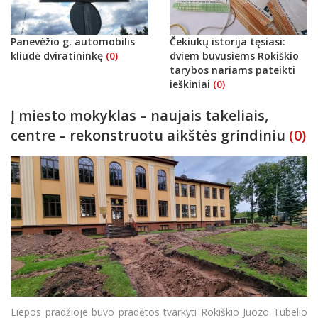
Panevėžio g. automobilis
Čekiukų istorija tęsiasi:
kliudė dviratininkę
(0)
dviem buvusiems Rokiškio
tarybos nariams pateikti
ieškiniai
(0)
Į miesto mokyklas – naujais takeliais,
centre – rekonstruotu aikštės grindiniu
(0)
Liepos pradžioje buvo pradėtos tvarkyti Rokiškio Juozo Tūbelio