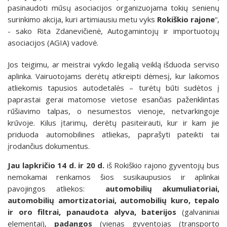
pasinaudoti mūsų asociacijos organizuojama tokių senienų
surinkimo akcija, kuri artimiausiu metu vyks
Rokiškio rajone
“,
- sako Rita Zdanevičienė, Autogamintojų ir importuotojų
asociacijos (AGIA) vadovė.
Jos teigimu, ar meistrai vykdo legalią veiklą išduoda serviso
aplinka. Vairuotojams derėtų atkreipti dėmesį, kur laikomos
atliekomis tapusios autodetalės – turėtų būti sudėtos į
paprastai gerai matomose vietose esančias paženklintas
rūšiavimo talpas, o nesumestos vienoje, netvarkingoje
krūvoje. Kilus įtarimų, derėtų pasiteirauti, kur ir kam jie
priduoda automobilines atliekas, paprašyti pateikti tai
įrodančius dokumentus.
Jau lapkričio 14 d.
ir 20 d.
iš Rokiškio rajono gyventojų bus
nemokamai renkamos šios susikaupusios ir aplinkai
pavojingos atliekos:
automobilių akumuliatoriai,
automobilių amortizatoriai, automobilių kuro, tepalo
ir oro filtrai, panaudota alyva, baterijos
(galvaniniai
elementai),
padangos
(vienas gyventojas (transporto