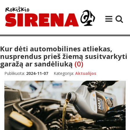
Kur dėti automobilines atliekas,
nusprendus prieš žiemą susitvarkyti
garažą ar sandėliuką
(0)
Publikuota:
2024-11-07
Kategorija:
Aktualijos