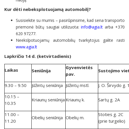
Kur dėti nebeksplotuojamą automobilį?
Susisiekite su mumis – pasirūpinsime, kad sena transporto
priemonė būtų saugiai utilizuota:
info@agia.lt
arba +370
620 97277.
Neekslpotuojamų automobilių tvarkytojus galite rasti
www.agia.lt
Lapkričio 14
d. (ketvirtadienis)
Gyvenvietės
Laikas
Seniūnija
Sustojimo vie
pav.
9.30 – 9.50
Jūžintų seniūnija
Jūžintų mstl.
J. O. Širvydo g. 
10.15 –
Kriaunų seniūnija
Kriaunų k.
Sartų g. 2A
10.35
11.00 –
Stoties g. 2C
Obelių seniūnija
Obelių m.
11.20
(prie turgelio)