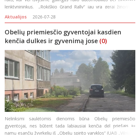
lenktynininkus. „Rokiškio Grand Rally“ jau yra gerai žinomas,
pripažinimo sulaukęs Lietuvos automobilių sporto renginys,
Aktualijos
2026-07-28
kasmet v
Obelių priemiesčio gyventojai kasdien
kenčia dulkes ir gyvenimą jose
(0)
Nelinksmi saulėtomis dienomis būna Obelių priemiesčio
gyventojai, nes būtent tada labiausiai kenčia dėl priešais jų
namų esančiu žvyrkeliu iš „Obelių spirito varyklos“ (UAB „Vilniaus