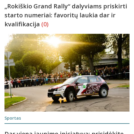
„Rokiškio Grand Rally“ dalyviams priskirti
starto numeriai: favoritų laukia dar ir
kvalifikacija
(0)
Sportas
Dar viena jaunimo iniciatyva: prisidėkite