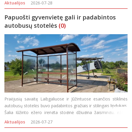
degtinė“ filialo) važiuojančio sunkiasvorio transporto sukeliamų
Aktualijos
2026-07-28
dulkių. Anot g
Papuošti gyvenvietę gali ir padabintos
autobusų stotelės
(0)
Praėjusią savaitę Laibgaliuose ir Jūžintuose esančios stiklinės
autobusų stotelės buvo padabintos gražiais ir stilingais lipdukais.
Šalia Jūžinto ežero įrengta stoginė džiugina žaismingu, ežerą
atvaizduojančiu piešiniu: nendrėmis ir vandens lelijų lapais, o
Aktualijos
2026-07-27
Laibgaliuose stiklines stot