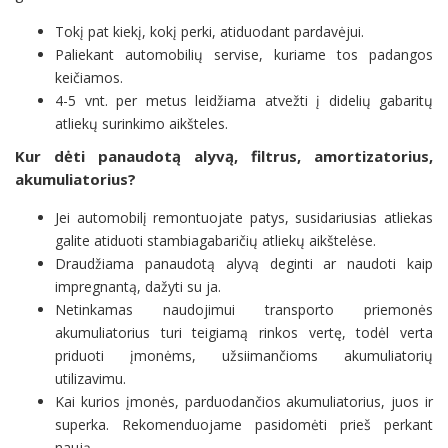
Tokį pat kiekį, kokį perki, atiduodant pardavėjui.
Paliekant automobilių servise, kuriame tos padangos
keičiamos.
4-5 vnt. per metus leidžiama atvežti į didelių gabaritų
atliekų surinkimo aikšteles.
Kur dėti panaudotą alyvą, filtrus, amortizatorius,
akumuliatorius?
Jei automobilį remontuojate patys, susidariusias atliekas
galite atiduoti stambiagabaričių atliekų aikštelėse.
Draudžiama panaudotą alyvą deginti ar naudoti kaip
impregnantą, dažyti su ja.
Netinkamas naudojimui transporto priemonės
akumuliatorius turi teigiamą rinkos vertę, todėl verta
priduoti įmonėms, užsiimančioms akumuliatorių
utilizavimu.
Kai kurios įmonės, parduodančios akumuliatorius, juos ir
superka. Rekomenduojame pasidomėti prieš perkant
naują.