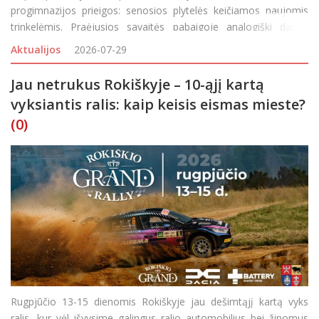
progimnazijos prieigos: senosios plytelės keičiamos naujomis
trinkelėmis. Praėjusios savaitės pabaigoje analogiški darbai
prasidėjo ir Rokiškio Juozo Tumo-Vaižganto progimnazijos
Aktualijos
2026-07-29
teritorijoje – didžiulių
Jau netrukus Rokiškyje – 10-ąjį kartą
vyksiantis ralis: kaip keisis eismas mieste?
(0)
Rugpjūčio 13-15 dienomis Rokiškyje jau dešimtąjį kartą vyks
ralis, kur vėl išvysime galingus ralio automobilius bei žinomus