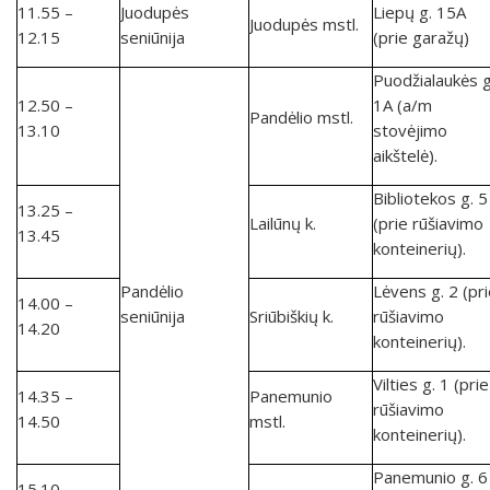
11.55 –
Juodupės
Liepų g. 15A
Juodupės mstl.
12.15
seniūnija
(prie garažų)
Puodžialaukės g
12.50 –
1A (a/m
Pandėlio mstl.
13.10
stovėjimo
aikštelė).
Bibliotekos g. 5
13.25 –
Lailūnų k.
(prie rūšiavimo
13.45
konteinerių).
Pandėlio
Lėvens g. 2 (pr
14.00 –
seniūnija
Sriūbiškių k.
rūšiavimo
14.20
konteinerių).
Vilties g. 1 (prie
14.35 –
Panemunio
rūšiavimo
14.50
mstl.
konteinerių).
Panemunio g. 6
15.10 –