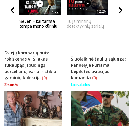
17:50
12:25
Se7en – kai tamsa
10 įsimintinų
10 įtempt
tampa meno kūriniu
detektyvinių serialų
stingdanč
istorijų
Dviejų kambarių bute
rokiškėnas V. Šliakas
Šiuolaikinė šaulių sąjunga:
sukaupęs įspūdingą
Pandėlyje kuriama
porceliano, vario ir stiklo
bepilotės aviacijos
gaminių kolekciją
(0)
komanda
(0)
Žmonės
Laisvalaikis