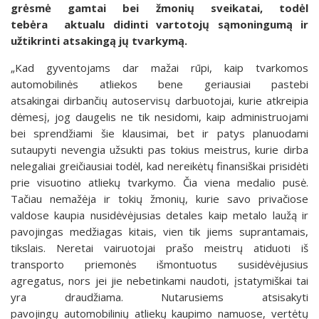
grėsmė gamtai bei žmonių sveikatai, todėl
tebėra aktualu didinti vartotojų sąmoningumą ir
užtikrinti atsakingą jų tvarkymą.
„Kad gyventojams dar mažai rūpi, kaip tvarkomos
automobilinės atliekos bene geriausiai pastebi
atsakingai dirbančių autoservisų darbuotojai, kurie atkreipia
dėmesį, jog daugelis ne tik nesidomi, kaip administruojami
bei sprendžiami šie klausimai, bet ir patys planuodami
sutaupyti nevengia užsukti pas tokius meistrus, kurie dirba
nelegaliai greičiausiai todėl, kad nereikėtų finansiškai prisidėti
prie visuotino atliekų tvarkymo. Čia viena medalio pusė.
Tačiau nemažėja ir tokių žmonių, kurie savo privačiose
valdose kaupia nusidėvėjusias detales kaip metalo laužą ir
pavojingas medžiagas kitais, vien tik jiems suprantamais,
tikslais. Neretai vairuotojai prašo meistrų atiduoti iš
transporto priemonės išmontuotus susidėvėjusius
agregatus, nors jei jie nebetinkami naudoti, įstatymiškai tai
yra draudžiama. Nutarusiems atsisakyti
pavojingų automobilinių atliekų kaupimo namuose, vertėtų