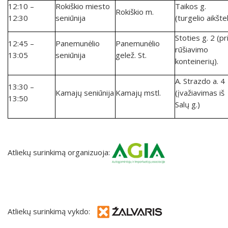
12:10 –
Rokiškio miesto
Taikos g.
Rokiškio m.
12:30
seniūnija
(turgelio aikšte
Stoties g. 2 (pr
12:45 –
Panemunėlio
Panemunėlio
rūšiavimo
13:05
seniūnija
gelež. St.
konteinerių).
A. Strazdo a. 4
13:30 –
Kamajų seniūnija
Kamajų mstl.
(įvažiavimas iš
13:50
Salų g.)
Atliekų surinkimą organizuoja:
Atliekų surinkimą vykdo: