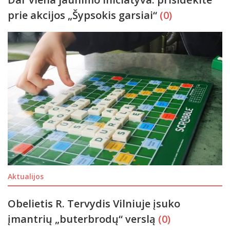
prie akcijos „Šypsokis garsiai“
(0)
Aktualijos
Obelietis R. Tervydis Vilniuje įsuko
įmantrių „buterbrodų“ verslą
(0)