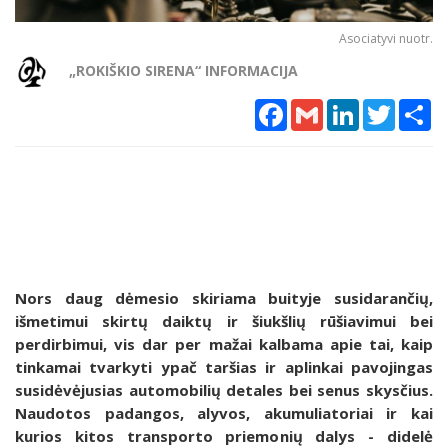
Asociatyvi nuotr.
„ROKIŠKIO SIRENA“ INFORMACIJA
Facebook
Gmail
LinkedIn
Twitter
Sh
Nors daug dėmesio skiriama buityje susidarančių,
išmetimui skirtų daiktų ir šiukšlių rūšiavimui bei
perdirbimui, vis dar per mažai kalbama apie tai, kaip
tinkamai tvarkyti ypač taršias ir aplinkai pavojingas
susidėvėjusias automobilių detales bei senus skysčius.
Naudotos padangos, alyvos, akumuliatoriai ir kai
kurios kitos transporto priemonių dalys - didelė