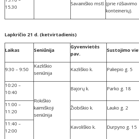
Savainiškio mstl.
(prie rūšiavimo
15.30
konteinerių).
Lapkričio 21
d. (ketvirtadienis)
Gyvenvietės
Laikas
Seniūnija
Sustojimo vie
pav.
Kazliškio
9:30 – 9:50
Kazliškio k.
Paliepio g. 5
seniūnija
10:20 –
Bajorų k.
Parko g. 18
10:40
Rokiškio
11:00 –
kaimiškoji
Žiobiškio k.
Lauko g. 2
11:20
seniūnija
11:40 –
Kavoliškio k.
Durpyno g. 15
12:00