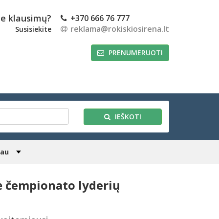
te klausimų?
+370 666 76 777
reklama@rokiskiosirena.lt
Susisiekite
PRENUMERUOTI
IEŠKOTI
iau
kė čempionato lyderių