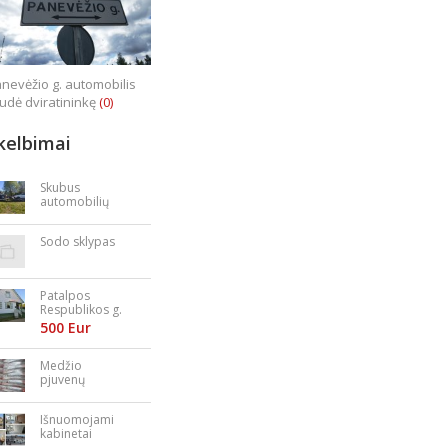
nevėžio g. automobilis
iudė dviratininkę
(0)
kelbimai
Skubus
automobilių
supirkimas
Sodo sklypas
Patalpos
Respublikos g.
23
500 Eur
Medžio
pjuvenų
granulės,
briketai
Išnuomojami
kabinetai
Nepriklausomy