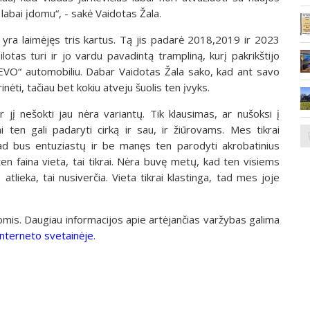
labai įdomu“, - sakė Vaidotas Žala.
ol yra laimėjęs tris kartus. Tą jis padarė 2018,2019 ir 2023
otas turi ir jo vardu pavadintą trampliną, kurį pakrikštijo
 EVO“ automobiliu. Dabar Vaidotas Žala sako, kad ant savo
nėti, tačiau bet kokiu atveju šuolis ten įvyks.
 jį nešokti jau nėra variantų. Tik klausimas, ar nušoksi į
ai ten gali padaryti cirką ir sau, ir žiūrovams. Mes tikrai
ad bus entuziastų ir be manęs ten parodyti akrobatinius
ten faina vieta, tai tikrai. Nėra buvę metų, kad ten visiems
atlieka, tai nusiverčia. Vieta tikrai klastinga, tad mes joje
nomis. Daugiau informacijos apie artėjančias varžybas galima
 interneto svetainėje
.