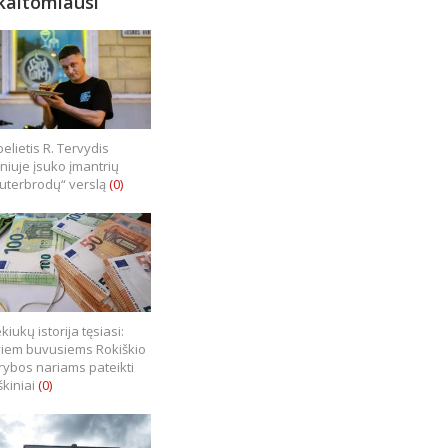
kaitomiausi
elietis R. Tervydis
lniuje įsuko įmantrių
uterbrodų“ verslą
(0)
kiukų istorija tęsiasi:
iem buvusiems Rokiškio
rybos nariams pateikti
škiniai
(0)