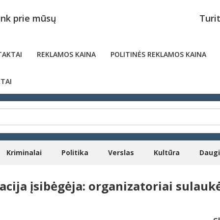
unk prie mūsų
Turi
AKTAI
REKLAMOS KAINA
POLITINĖS REKLAMOS KAINA
TAI
Kriminalai
Politika
Verslas
Kultūra
Daug
acija įsibėgėja: organizatoriai sulau