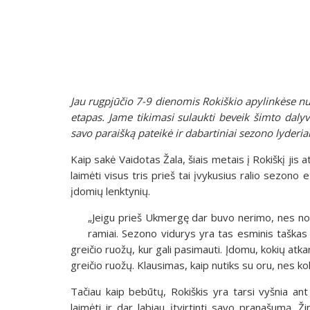
Jau rugpjūčio 7-9 dienomis Rokiškio apylinkėse nu
etapas. Jame tikimasi sulaukti beveik šimto dalyvių
savo paraišką pateikė ir dabartiniai sezono lyderi
Kaip sakė Vaidotas Žala, šiais metais į Rokiškį jis 
laimėti visus tris prieš tai įvykusius ralio sezono 
įdomių lenktynių.
„Jeigu prieš Ukmergę dar buvo nerimo, nes norėj
ramiai. Sezono vidurys yra tas esminis taškas 
greičio ruožų, kur gali pasimauti. Įdomu, kokių atk
greičio ruožų. Klausimas, kaip nutiks su oru, nes 
Tačiau kaip bebūtų, Rokiškis yra tarsi vyšnia ant 
laimėti ir dar labiau įtvirtinti savo pranašumą. Ž