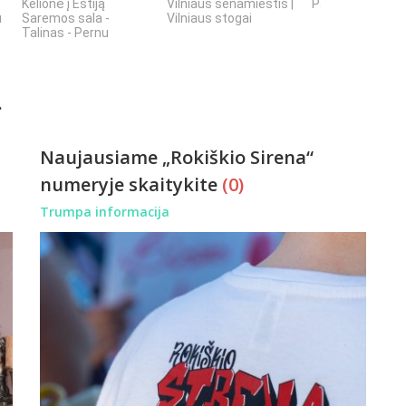
Kelionė į Estiją
Vilniaus senamiestis |
Panevėžys | Se
u
Saremos sala -
Vilniaus stogai
Talinas - Pernu
.
Naujausiame „Rokiškio Sirena“
numeryje skaitykite
(0)
Trumpa informacija