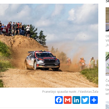
S
Ob
Vi
„b
Če
dv
ta
Pranešėjo spaudai nuotr. / Vaidotas Žala
ie
Facebook
Gmail
LinkedIn
Twitter
Share