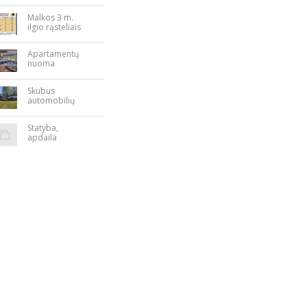
bės aikštėje
Malkos 3 m.
ilgio rąsteliais
Apartamentų
nuoma
Rokiškyje
Skubus
automobilių
supirkimas
Statyba,
apdaila