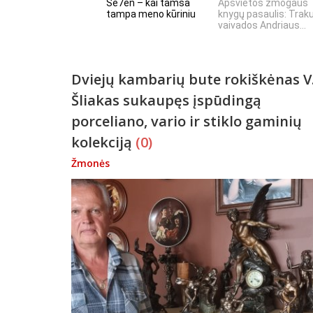
Se7en – kai tamsa
Apšvietos žmogaus
tampa meno kūriniu
knygų pasaulis: Trak
vaivados Andriaus...
Dviejų kambarių bute rokiškėnas V
Šliakas sukaupęs įspūdingą
porceliano, vario ir stiklo gaminių
kolekciją
(0)
Žmonės