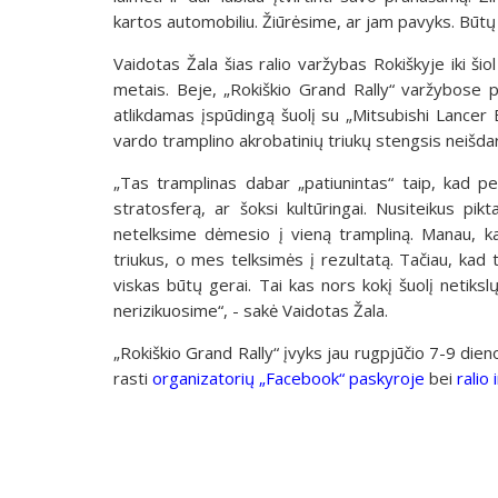
kartos automobiliu. Žiūrėsime, ar jam pavyks. Būtų 
Vaidotas Žala šias ralio varžybas Rokiškyje iki ši
metais. Beje, „Rokiškio Grand Rally“ varžybose pil
atlikdamas įspūdingą šuolį su „Mitsubishi Lancer
vardo tramplino akrobatinių triukų stengsis neišdari
„Tas tramplinas dabar „patiunintas“ taip, kad per
stratosferą, ar šoksi kultūringai. Nusiteikus pikt
netelksime dėmesio į vieną trampliną. Manau, k
triukus, o mes telksimės į rezultatą. Tačiau, kad 
viskas būtų gerai. Tai kas nors kokį šuolį netikslų 
nerizikuosime“, - sakė Vaidotas Žala.
„Rokiškio Grand Rally“ įvyks jau rugpjūčio 7-9 die
rasti
organizatorių „Facebook“ paskyroje
bei
ralio