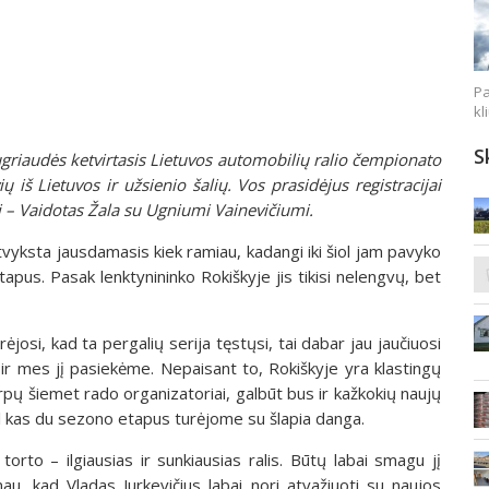
Pa
kl
S
griaudės ketvirtasis Lietuvos automobilių ralio čempionato
 iš Lietuvos ir užsienio šalių. Vos prasidėjus registracijai
ai – Vaidotas Žala su Ugniumi Vainevičiumi.
atvyksta jausdamasis kiek ramiau, kadangi iki šiol jam pavyko
etapus. Pasak lenktynininko Rokiškyje jis tikisi nelengvų, bet
osi, kad ta pergalių serija tęstųsi, tai dabar jau jaučiuosi
ir mes jį pasiekėme. Nepaisant to, Rokiškyje yra klastingų
arpų šiemet rado organizatoriai, galbūt bus ir kažkokių naujų
kol kas du sezono etapus turėjome su šlapia danga.
torto – ilgiausias ir sunkiausias ralis. Būtų labai smagu jį
inau, kad Vladas Jurkevičius labai nori atvažiuoti su naujos