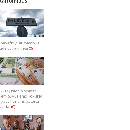
kaitomiausi
nevėžio g. automobilis
iudė dviratininkę
(0)
kiukų istorija tęsiasi:
iem buvusiems Rokiškio
rybos nariams pateikti
škiniai
(0)