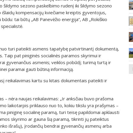
uo šildymo sezono paskelbimo rudenį iki šildymo sezono
 išlaidų kompensacijų kviečiame kreiptis gyventojus,
 būdu: tai būtų „AB Panevėžio energija“, AB „Rokiškio
 specialistė.
muo turi pateikti asmens tapatybę patvirtinantį dokumentą,
. Taip pat piniginės socialinės paramos skyrimui ir
rai gyvenančius asmenis; veiklos pobūdį; turimą turtą ir
inei paramai gauti būtiną informaciją.
į reikalavimas kartu su kitais dokumentais pateikti ir
as – nėra naujas reikalavimas: „Ir anksčiau buvo prašoma
mo laikotarpis priklauso nuo to, kokiu tikslu yra prašymas –
ma piniginę socialinę paramą, turi teisę papildomai apklausti
ramos skyrimo ar gauna šią paramą, tikrinti jų pateiktus
anko išrašų), įrodančių bendrai gyvenančių asmenų arba
 paramą“.