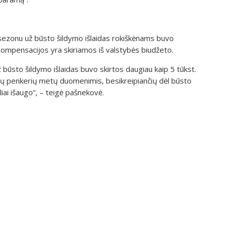
sezonu už būsto šildymo išlaidas rokiškėnams buvo
ompensacijos yra skiriamos iš valstybės biudžeto.
ūsto šildymo išlaidas buvo skirtos daugiau kaip 5 tūkst.
ių penkerių metų duomenimis, besikreipiančių dėl būsto
iai išaugo“, – teigė pašnekovė.