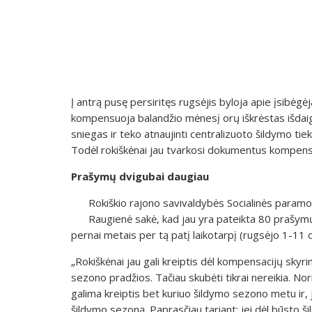
Į antrą pusę persiritęs rugsėjis byloja apie įsibėgėja
kompensuoja balandžio mėnesį orų iškrėstas išdaig
sniegas ir teko atnaujinti centralizuoto šildymo tieki
Todėl rokiškėnai jau tvarkosi dokumentus kompensa
Prašymų dvigubai daugiau
Rokiškio rajono savivaldybės Socialinės paramos 
Raugienė sakė, kad jau yra pateikta 80 prašym
pernai metais per tą patį laikotarpį (rugsėjo 1-11 
„Rokiškėnai jau gali kreiptis dėl kompensacijų skyri
sezono pradžios. Tačiau skubėti tikrai nereikia. No
galima kreiptis bet kuriuo šildymo sezono metu ir, 
šildymo sezoną. Paprasčiau tariant: jei dėl būsto š