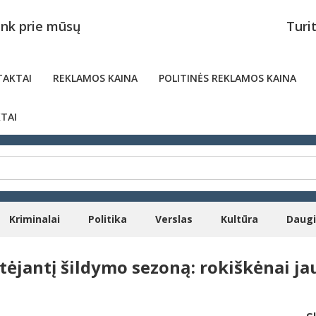
unk prie mūsų
Turi
AKTAI
REKLAMOS KAINA
POLITINĖS REKLAMOS KAINA
TAI
Kriminalai
Politika
Verslas
Kultūra
Daug
rtėjantį šildymo sezoną: rokiškėnai j