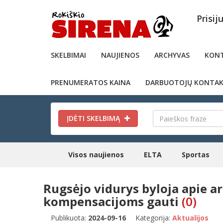
Prisij
SKELBIMAI
NAUJIENOS
ARCHYVAS
KONT
PRENUMERATOS KAINA
DARBUOTOJŲ KONTAK
ĮDĖTI SKELBIMĄ
Visos naujienos
ELTA
Sportas
Rugsėjo vidurys byloja apie a
kompensacijoms gauti
(0)
Publikuota:
2024-09-16
Kategorija:
Aktualijos