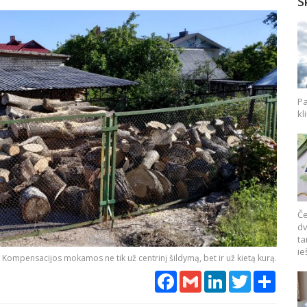
S
Pa
kl
Če
dv
ta
ie
/ Kompensacijos mokamos ne tik už centrinį šildymą, bet ir už kietą kurą.
Facebook
Gmail
LinkedIn
Twitter
Share