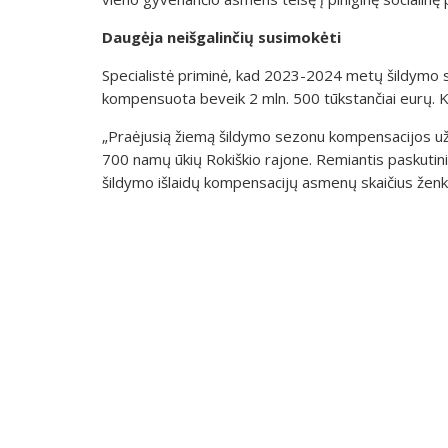
Daugėja neišgalinčių susimokėti
Specialistė priminė, kad 2023-2024 metų šildymo 
kompensuota beveik 2 mln. 500 tūkstančiai eurų. K
„Praėjusią žiemą šildymo sezonu kompensacijos už b
700 namų ūkių Rokiškio rajone. Remiantis paskutin
šildymo išlaidų kompensacijų asmenų skaičius ženkl