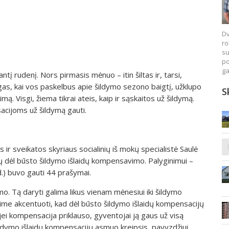
Dv
ro
su
po
ga
ntį rudenį. Nors pirmasis mėnuo – itin šiltas ir, tarsi,
as, kai vos paskelbus apie šildymo sezono baigtį, užklupo
S
mą. Visgi, žiema tikrai ateis, kaip ir sąskaitos už šildymą.
cijoms už šildymą gauti.
ir sveikatos skyriaus socialinių iš mokų specialistė Saulė
ų dėl būsto šildymo išlaidų kompensavimo. Palyginimui –
d.) buvo gauti 44 prašymai.
mo. Tą daryti galima likus vienam mėnesiui iki šildymo
rime akcentuoti, kad dėl būsto šildymo išlaidų kompensacijų
jei kompensacija priklauso, gyventojai ją gaus už visą
ildymo išlaidų kompensacijų asmuo kreipsis, pavyzdžiui,