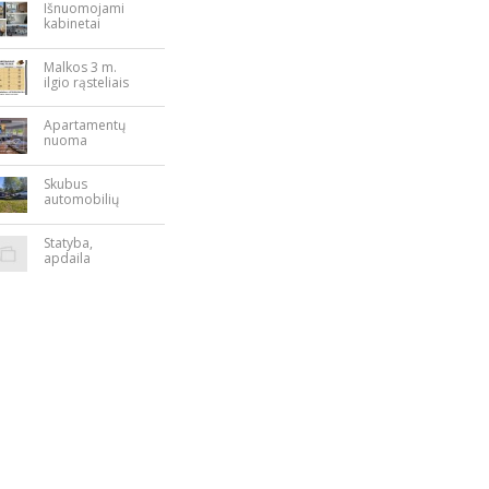
Išnuomojami
kabinetai
Nepriklausomy
bės aikštėje
Malkos 3 m.
ilgio rąsteliais
Apartamentų
nuoma
Rokiškyje
Skubus
automobilių
supirkimas
Statyba,
apdaila