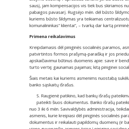
sausį, jam kompensacijos vis tiek bus skiriamos n
pabaigos pavasarį. Rugsėjo mėn. dėl būsto šildymo
kuriems būsto šildymas yra teikiamas centralizuotu
komunalininkas“ klientai“, – tvarką dar kartą priminė
Primena reikalavimus
Kreipdamasis dėl piniginės socialinės paramos, as
patvirtintos formos prašymą-paraišką ir jos priedus
apskaičiavimui būtinus duomenis apie: save ir bend
turto vertę; gaunamas pajamas; kitą piniginei social
Šiais metais kai kuriems asmenims nuostabą sukėlus
banko sąskaitų išrašus.
S. Raugienė patikino, kad bankų išrašų pateikim
pateikti šiuos dokumentus. Banko išrašų pateiki
nuo 3 iki 6 mėn. Savivaldybės administracija, teikda
asmenis, kurie kreipiasi dėl piniginės socialinės pa
dokumentus ir reikalauti papildomų duomenų (ir b
vieno gyvenančio asmens teisę į piniginę socialinę