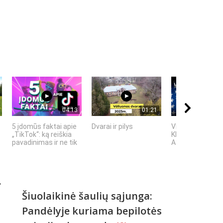
04:13
01:21
5 įdomūs faktai apie
Dvarai ir pilys
VIENINTELIS LI
„TikTok“: ką reiškia
KILMĖS NASA
pavadinimas ir ne tik
ASTRONAUTAS
.
Šiuolaikinė šaulių sąjunga:
Pandėlyje kuriama bepilotės