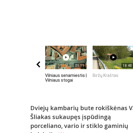
01:11
18:48
Vilniaus senamiestis |
Biržų Kraštas
Vilniaus stogai
Dviejų kambarių bute rokiškėnas V
Šliakas sukaupęs įspūdingą
porceliano, vario ir stiklo gaminių