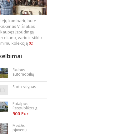
iejų kambarių bute
kiškėnas V. Šliakas
kaupęs įspūdingą
rceliano, vario ir stiklo
minių kolekciją
(0)
kelbimai
Skubus
automobilių
supirkimas
Sodo sklypas
Patalpos
Respublikos g.
23
500 Eur
Medžio
pjuvenų
granulės,
briketai