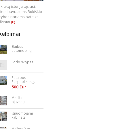
kiukų istorija tęsiasi:
iem buvusiems Rokiškio
rybos nariams pateikti
škiniai
(0)
kelbimai
Skubus
automobilių
supirkimas
Sodo sklypas
Patalpos
Respublikos g.
23
500 Eur
Medžio
pjuvenų
granulės,
briketai
Išnuomojami
kabinetai
Nepriklausomy
bės aikštėje
Malkos 3 m.