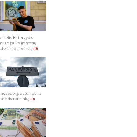
elietis R. Tervydis
lniuje įsuko įmantrių
uterbrodų“ verslą
(0)
nevėžio g. automobilis
iudė dviratininkę
(0)