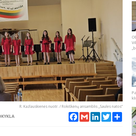
Ob
Vi
„b
Pa
kl
R. Kazlauskienės nuotr. / Rokiškėnų ansamblis „Saulės natos“
Facebook
Gmail
LinkedIn
Twitter
Share
OKYKLA