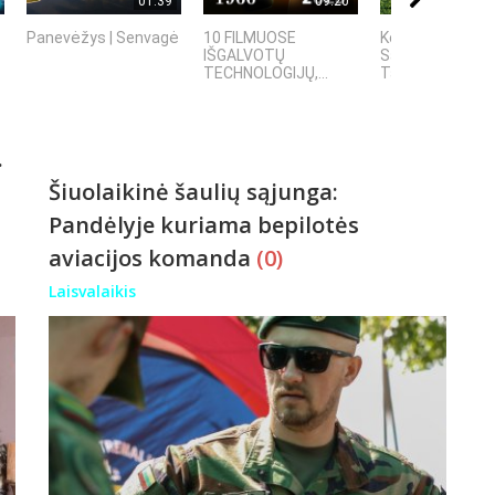
01:39
09:20
Panevėžys | Senvagė
10 FILMUOSE
Kelionė į Estiją
IŠGALVOTŲ
Saremos sala -
TECHNOLOGIJŲ,...
Talinas - Pernu
.
Šiuolaikinė šaulių sąjunga:
Pandėlyje kuriama bepilotės
aviacijos komanda
(0)
Laisvalaikis