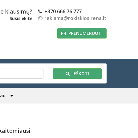
te klausimų?
+370 666 76 777
reklama@rokiskiosirena.lt
Susisiekite
PRENUMERUOTI
IEŠKOTI
iau
kaitomiausi