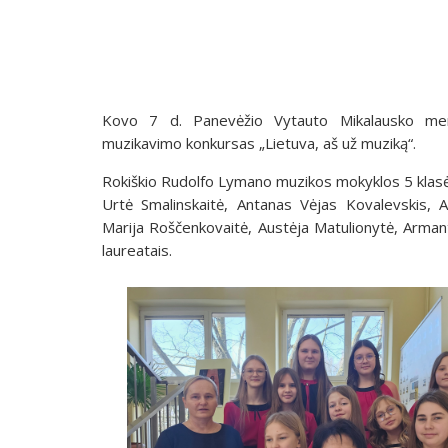
Kovo 7 d. Panevėžio Vytauto Mikalausko menų 
muzikavimo konkursas „Lietuva, aš už muziką“.
Rokiškio Rudolfo Lymano muzikos mokyklos 5 klasės
Urtė Smalinskaitė, Antanas Vėjas Kovalevskis, A
Marija Roščenkovaitė, Austėja Matulionytė, Armant
laureatais.