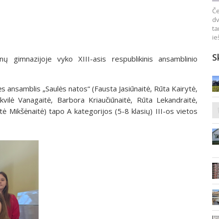
Če
dv
ta
ie
S
gimnazijoje vyko XIII-asis respublikinis ansamblinio
 ansamblis „Saulės natos“ (Fausta Jasiūnaitė, Rūta Kairytė,
kvilė Vanagaitė, Barbora Kriaučiūnaitė, Rūta Lekandraitė,
ė Mikšėnaitė) tapo A kategorijos (5-8 klasių) III-os vietos