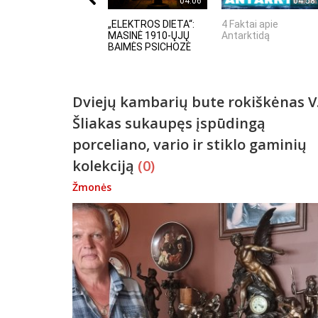
04:06
04:58
„ELEKTROS DIETA“:
4 Faktai apie
MASINĖ 1910-ŲJŲ
Antarktidą
BAIMĖS PSICHOZĖ
Dviejų kambarių bute rokiškėnas V
Šliakas sukaupęs įspūdingą
porceliano, vario ir stiklo gaminių
kolekciją
(0)
Žmonės