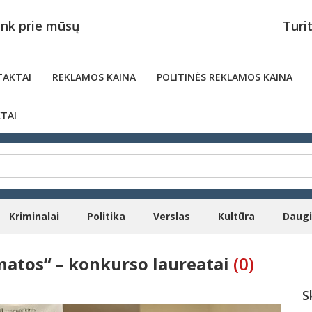
unk prie mūsų
Turi
AKTAI
REKLAMOS KAINA
POLITINĖS REKLAMOS KAINA
TAI
Kriminalai
Politika
Verslas
Kultūra
Daug
natos“ – konkurso laureatai
(0)
S