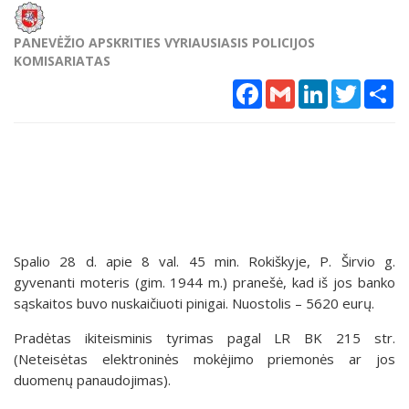
PANEVĖŽIO APSKRITIES VYRIAUSIASIS POLICIJOS
KOMISARIATAS
Facebook
Gmail
LinkedIn
Twitter
Sh
Spalio 28 d. apie 8 val. 45 min. Rokiškyje, P. Širvio g.
gyvenanti moteris (gim. 1944 m.) pranešė, kad iš jos banko
sąskaitos buvo nuskaičiuoti pinigai. Nuostolis – 5620 eurų.
Pradėtas ikiteisminis tyrimas pagal LR BK 215 str.
(Neteisėtas elektroninės mokėjimo priemonės ar jos
duomenų panaudojimas).