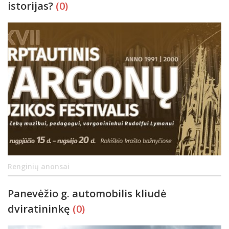
istorijas?
(0)
Renginių anonsai
Panevėžio g. automobilis kliudė
dviratininkę
(0)