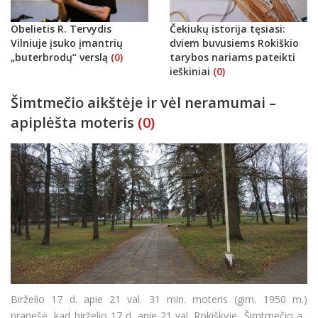
Obelietis R. Tervydis
Čekiukų istorija tęsiasi:
Vilniuje įsuko įmantrių
dviem buvusiems Rokiškio
„buterbrodų“ verslą
(0)
tarybos nariams pateikti
ieškiniai
(0)
Šimtmečio aikštėje ir vėl neramumai –
apiplėšta moteris
(0)
Birželio 17 d. apie 21 val. 31 min. moteris (gim. 1950 m.)
pranešė, kad birželio 17 d. apie 21 val. Rokiškyje, Šimtmečio a.,