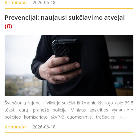
Kriminalai
2026-06-18
pažeidimas).
Prevencijai: naujausi sukčiavimo atvejai
(0)
Švenčionių rajone ir Vilniuje sukčiai iš žmonių išviliojo apie 39,5
tūkst. eurų, pranešė policija. Vilniaus apskrities vyriausiojo
policijos komisariato (AVPK) duomenimis, trečiadienį gautas
vyro (gim. 1958 m.) pranešimas, kad birželio 16-17 d. Vilniuje,
Kriminalai
2026-06-18
jam būnan