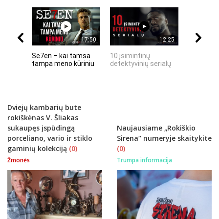
17:50
12:25
Se7en – kai tamsa
10 įsimintinų
10 įtempt
tampa meno kūriniu
detektyvinių serialų
stingdanč
istorijų
Dviejų kambarių bute
rokiškėnas V. Šliakas
sukaupęs įspūdingą
Naujausiame „Rokiškio
porceliano, vario ir stiklo
Sirena“ numeryje skaitykite
gaminių kolekciją
(0)
(0)
Žmonės
Trumpa informacija