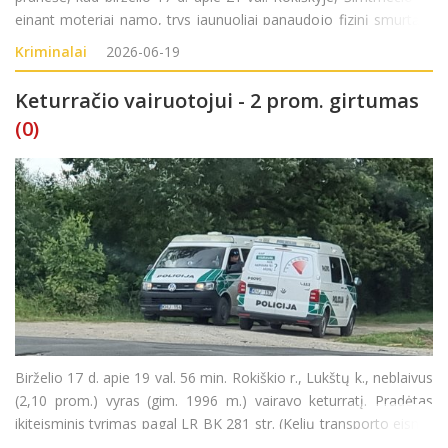
einant moteriai namo, trys jaunuoliai panaudojo fizinį smurtą ir
pagrobė rankinuką su pinigine. Nukentėjusiajai padaryta 200 Eur.
Kriminalai
2026-06-19
turtinė žala. Nusikalst
Keturračio vairuotojui - 2 prom. girtumas
(0)
Birželio 17 d. apie 19 val. 56 min. Rokiškio r., Lukštų k., neblaivus
(2,10 prom.) vyras (gim. 1996 m.) vairavo keturratį. Pradėtas
ikiteisminis tyrimas pagal LR BK 281 str. (Kelių transporto eismo
saugumo ar transporto priemonių eksploatavimo taisyklių