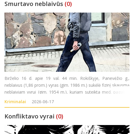
Smurtavo neblaivūs
(0)
Birželio 16 d. apie 19 val. 44 min. Rokiškyje, Panevėžio g.,
neblaivus (1,86 prom.) vyras (gim. 1986 m.) sukėlė fizinį skausmą
neblaiviam vyrui (gim. 1954 m.), kuriam suteikta med. pagalba.
Pradėtas ikiteisminis tyrimas pagal LR BK 140 str. (Fizinio
Kriminalai
2026-06-17
skausmo sukėlimas ar nežymus sveikatos sut
Konfliktavo vyrai
(0)