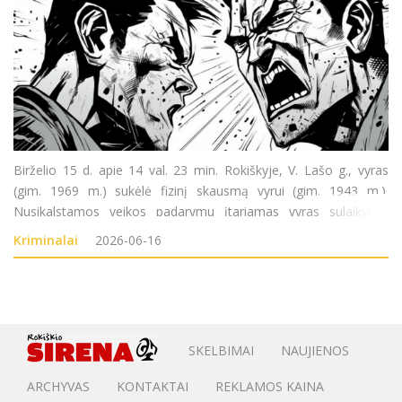
Birželio 15 d. apie 14 val. 23 min. Rokiškyje, V. Lašo g., vyras
(gim. 1969 m.) sukėlė fizinį skausmą vyrui (gim. 1943 m.).
Nusikalstamos veikos padarymu įtariamas vyras sulaikytas.
Pradėtas ikiteisminis tyrimas pagal LR BK 138 str. (Nesunkus
Kriminalai
2026-06-16
sveikatos sutrikdymas).
SKELBIMAI
NAUJIENOS
ARCHYVAS
KONTAKTAI
REKLAMOS KAINA