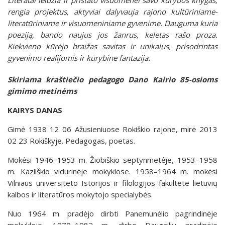
rengia projektus, aktyviai dalyvauja rajono kultūriniame-
literatūriniame ir visuomeniniame gyvenime. Dauguma kuria
poeziją, bando naujus jos žanrus, keletas rašo proza.
Kiekvieno kūrėjo braižas savitas ir unikalus, prisodrintas
gyvenimo realijomis ir kūrybine fantazija.
Skiriama kraštiečio pedagogo Dano Kairio 85-osioms
gimimo metinėms
KAIRYS DANAS
Gimė 1938 12 06 Ažusieniuose Rokiškio rajone, mirė 2013
02 23 Rokiškyje. Pedagogas, poetas.
Mokėsi 1946–1953 m. Žiobiškio septynmetėje, 1953–1958
m. Kazliškio vidurinėje mokyklose. 1958–1964 m. mokėsi
Vilniaus universiteto Istorijos ir filologijos fakultete lietuvių
kalbos ir literatūros mokytojo specialybės.
Nuo 1964 m. pradėjo dirbti Panemunėlio pagrindinėje
mokykloje. 1970–1982 m. dirbo Daugailių pradinėje