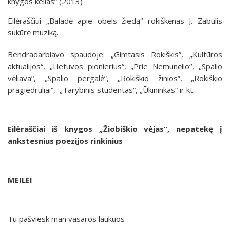
knygos kelias“ (2013)
Eilėraščiui „Baladė apie obels žiedą“ rokiškėnas J. Zabulis
sukūrė muziką.
Bendradarbiavo spaudoje: „Gimtasis Rokiškis”, „Kultūros
aktualijos“, „Lietuvos pionierius“, „Prie Nemunėlio“, „Spalio
vėliava“, „Spalio pergalė”, „Rokiškio žinios”, „Rokiškio
pragiedruliai”, „Tarybinis studentas“, „Ūkininkas“ ir kt.
Eilėraščiai iš knygos „Žiobiškio vėjas“, nepatekę į
ankstesnius poezijos rinkinius
MEILEI
Tu pašviesk man vasaros laukuos