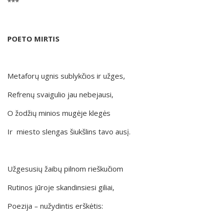
***
POETO MIRTIS
Metaforų ugnis sublykčios ir užges,
Refrenų svaigulio jau nebejausi,
O žodžių minios mugėje klegės
Ir miesto slengas šiukšlins tavo ausį.
Užgesusių žaibų pilnom rieškučiom
Rutinos jūroje skandinsiesi giliai,
Poezija – nužydintis erškėtis: