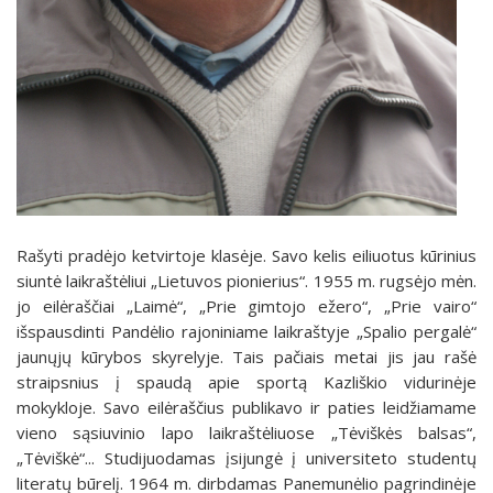
Rašyti pradėjo ketvirtoje klasėje. Savo kelis eiliuotus kūrinius
siuntė laikraštėliui „Lietuvos pionierius“. 1955 m. rugsėjo mėn.
jo eilėraščiai „Laimė“, „Prie gimtojo ežero“, „Prie vairo“
išspausdinti Pandėlio rajoniniame laikraštyje „Spalio pergalė“
jaunųjų kūrybos skyrelyje. Tais pačiais metai jis jau rašė
straipsnius į spaudą apie sportą Kazliškio vidurinėje
mokykloje. Savo eilėraščius publikavo ir paties leidžiamame
vieno sąsiuvinio lapo laikraštėliuose „Tėviškės balsas“,
„Tėviškė“... Studijuodamas įsijungė į universiteto studentų
literatų būrelį. 1964 m. dirbdamas Panemunėlio pagrindinėje