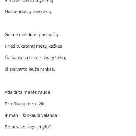
Nuskendusių tavo akių.
Gelmė neišduos paslapčių –
Prieš tūkstantį metų kažkas
Čia šaukės dievų ir žvaigždžių,
Iš sielvarto laužė rankas.
Atlaidi ta meilės rauda
Pro ūkaną metų žilų:
Ir man – ši skaudi valanda –
Be atsako likęs „myliu“.