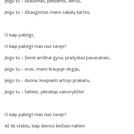
Jeigu tu – skausmas, plėšiantis, aitrus,
Jeigu tu – džiaugsmas mano sakalų kartos.
O kaip pabėgt,
O kaip pabėgt man nuo tavęs?
Jeigu tu – žemė amžinai gyva, pražydusi pavasariais,
Jeigu tu – oras, mano kraujuje degąs,
Jeigu tu – duona, kvepianti artojo prakaitu,
Jeigu tu – šaltinis, plieskiąs vaivorykšte!
O kaip pabėgt man nuo tavęs?
Aš tik stebiu, kaip dienos keičiasi naktim