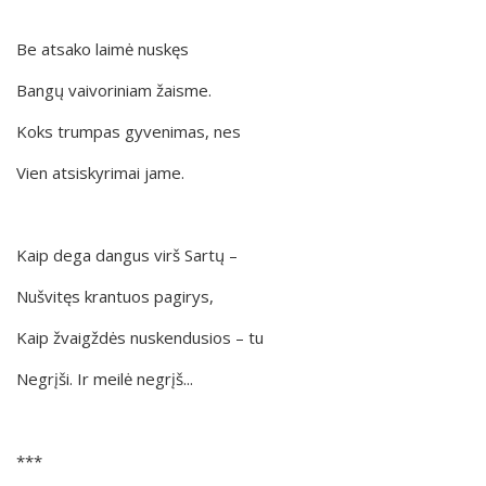
Be atsako laimė nuskęs
Bangų vaivoriniam žaisme.
Koks trumpas gyvenimas, nes
Vien atsiskyrimai jame.
Kaip dega dangus virš Sartų –
Nušvitęs krantuos pagirys,
Kaip žvaigždės nuskendusios – tu
Negrįši. Ir meilė negrįš...
***