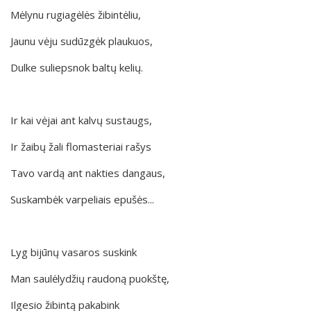
Mėlynu rugiagėlės žibintėliu,
Jaunu vėju sudūzgėk plaukuos,
Dulke suliepsnok baltų kelių.
Ir kai vėjai ant kalvų sustaugs,
Ir žaibų žali flomasteriai rašys
Tavo vardą ant nakties dangaus,
Suskambėk varpeliais epušės...
Lyg bijūnų vasaros suskink
Man saulėlydžių raudoną puokštę,
Ilgesio žibintą pakabink