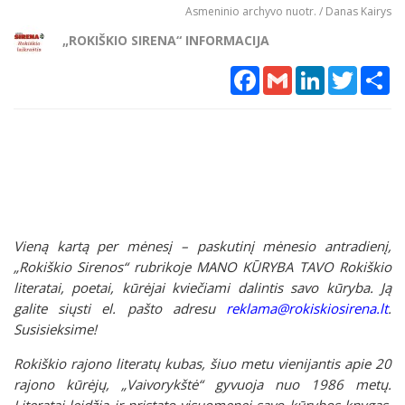
Asmeninio archyvo nuotr. / Danas Kairys
„ROKIŠKIO SIRENA“ INFORMACIJA
Facebook
Gmail
LinkedIn
Twitter
Sh
Vieną kartą per mėnesį – paskutinį mėnesio antradienį,
„Rokiškio Sirenos“ rubrikoje MANO KŪRYBA TAVO Rokiškio
literatai, poetai, kūrėjai kviečiami dalintis savo kūryba. Ją
galite siųsti el. pašto adresu
reklama@rokiskiosirena.lt
.
Susisieksime!
Rokiškio rajono literatų kubas, šiuo metu vienijantis apie 20
rajono kūrėjų, „Vaivorykštė“ gyvuoja nuo 1986 metų.
Literatai leidžia ir pristato visuomenei savo kūrybos knygas,