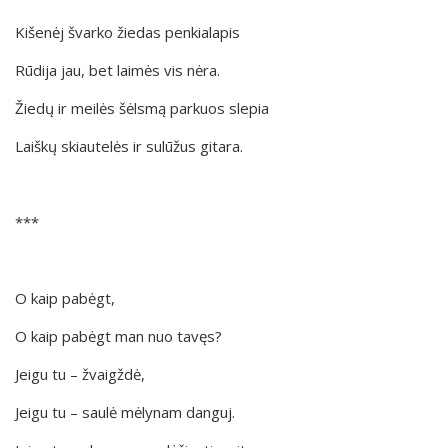
Kišenėj švarko žiedas penkialapis
Rūdija jau, bet laimės vis nėra.
Žiedų ir meilės šėlsmą parkuos slepia
Laiškų skiautelės ir sulūžus gitara.
***
O kaip pabėgt,
O kaip pabėgt man nuo tavęs?
Jeigu tu – žvaigždė,
Jeigu tu – saulė mėlynam danguj.