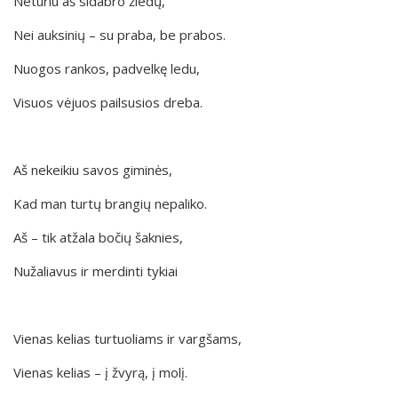
Neturiu aš sidabro žiedų,
Nei auksinių – su praba, be prabos.
Nuogos rankos, padvelkę ledu,
Visuos vėjuos pailsusios dreba.
Aš nekeikiu savos giminės,
Kad man turtų brangių nepaliko.
Aš – tik atžala bočių šaknies,
Nužaliavus ir merdinti tykiai
Vienas kelias turtuoliams ir vargšams,
Vienas kelias – į žvyrą, į molį.