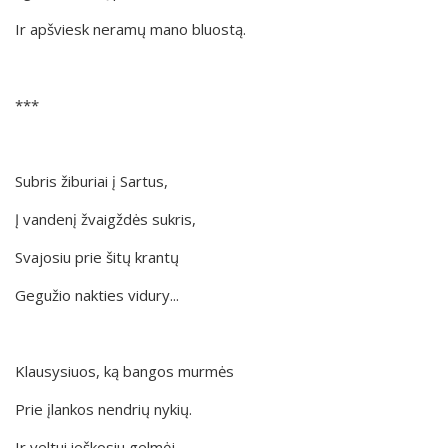
Ir apšviesk neramų mano bluostą.
***
Subris žiburiai į Sartus,
Į vandenį žvaigždės sukris,
Svajosiu prie šitų krantų
Gegužio nakties vidury...
Klausysiuos, ką bangos murmės
Prie įlankos nendrių nykių.
Ir veltui ieškosiu gelmėj