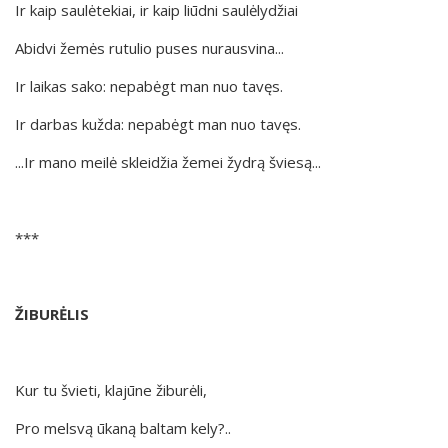
Ir kaip saulėtekiai, ir kaip liūdni saulėlydžiai
Abidvi žemės rutulio puses nurausvina...
Ir laikas sako: nepabėgt man nuo tavęs.
Ir darbas kužda: nepabėgt man nuo tavęs.
...Ir mano meilė skleidžia žemei žydrą šviesą...
***
ŽIBURĖLIS
Kur tu švieti, klajūne žiburėli,
Pro melsvą ūkaną baltam kely?..