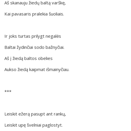
Aš skanauju žiedų baltą varškę,
Kai pavasaris pralekia šuoliais.
Ir joks turtas prilygt negalės
Baltai žydinčiai sodo bažnyčiai.
Aš į žiedą baltos obelies
Aukso žiedą kaipmat išmainyčiau.
***
Leiskit ežerą pasupt ant rankų,
Leiskit upę švelniai paglostyt.