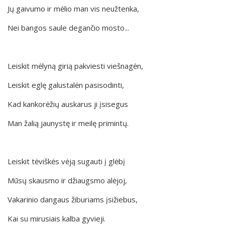
Jų gaivumo ir mėlio man vis neužtenka,
Nei bangos saule degančio mosto...
Leiskit mėlyną girią pakviesti viešnagėn,
Leiskit eglę galustalėn pasisodinti,
Kad kankorėžių auskarus ji įsisegus
Man žalią jaunystę ir meilę primintų.
Leiskit tėviškės vėją sugauti į glėbį
Mūsų skausmo ir džiaugsmo alėjoj,
Vakarinio dangaus žiburiams įsižiebus,
Kai su mirusiais kalba gyvieji.