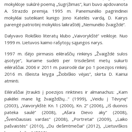
mokykloje sukūrė poemą „Sugrįžimas“, kuri buvo apdovanota
A. Strazdo premija. 1995 m. Panemunėlio pagrindinei
mokyklai suteikiant kunigo Jono Katelės vardą, D. Kairys
parengė patriotinį mokyklos laikraštėlį „Nemunėlio žvaigždė“.
Dalyvavo Rokiškio literatų klubo „Vaivorykštė“ veikloje. Nuo
1999 m. Lietuvos kaimo rašytojų sąjungos narys.
1997 m. išėjo pirmasis eilėraščių rinkinys „Žvaigždė sulos
ąsotyje“, kuriame sudėti per trisdešimt metų sukurti
eilėraščiai. 2006 ir 2011 m. pasirodė dar po 1 poezijos rinkinį.
2016 m. išleista knyga „Žiobiškio vėjas“, skirta D. Kairiui
atminti.
Eilėraščiai įtraukti į poezijos rinktines ir almanachus: „Kam
pakėlei mane lig žvaigždžių…“ (1999), „Veidu į Tėvynę“
(2003), „Vaivorykštė: Kn. 1 (2000), Kn. 2“ (2006), „Iš duonos
pateka saulė“ (2008), „Ašara Dievo aky“ (2008),
„Švenčiausias vardas“ (2008), „Portretai“ (2009), „Laiko
pašvaistės“ (2010), „Du dešimtmečiai“ (2012), „Lietuviškos