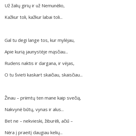
Už žalių girių ir už Nemunėlio,
Kažkur toli, kažkur labai toli...
Gal tu degi lange tos, kur mylėjau,
Apie kurią jaunystėje mąsčiau...
Rudens naktis ir dargana, ir vėjas,
O tu švieti kaskart skaičiau, skaisčiau...
Žinau – priimtų ten mane kaip svečią,
Nakvynė būtų, vynas ir alus...
Bet ne – nekvieski, žiburėli, ačiū –
Nėra į praeitį daugiau kelių...