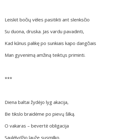
Leiskit bočių vėles pasitikti ant slenksčio
Su duona, druska. Jas vardu pavadinti,
Kad kūnus palikę po sunkiais kapo dangčiais
Man gyvenimą amžiną teiktųs priminti.
***
Diena baltai žydėjo lyg akacija,
Be tikslo braidėme po pievų šilką.
O vakaras – bevertė obligacija
Saulėlydžio lauže susmilko.