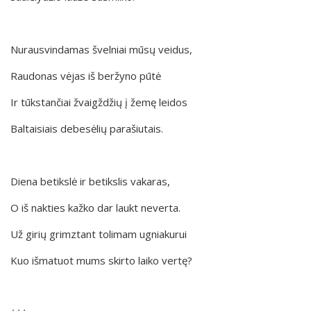
Nurausvindamas švelniai mūsų veidus,
Raudonas vėjas iš beržyno pūtė
Ir tūkstančiai žvaigždžių į žemę leidos
Baltaisiais debesėlių parašiutais.
Diena betikslė ir betikslis vakaras,
O iš nakties kažko dar laukt neverta.
Už girių grimztant tolimam ugniakurui
Kuo išmatuot mums skirto laiko vertę?