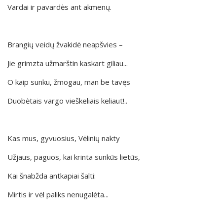
Vardai ir pavardės ant akmenų.
Brangių veidų žvakidė neapšvies –
Jie grimzta užmarštin kaskart giliau...
O kaip sunku, žmogau, man be tavęs
Duobėtais vargo vieškeliais keliaut!..
Kas mus, gyvuosius, Vėlinių nakty
Užjaus, paguos, kai krinta sunkūs lietūs,
Kai šnabžda antkapiai šalti:
Mirtis ir vėl paliks nenugalėta...