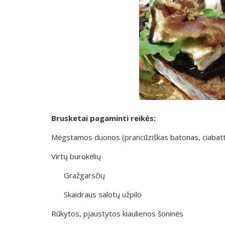
Brusketai pagaminti reikės:
Mėgstamos duonos (prancūziškas batonas, ciabatta, 
Virtų burokėlių
Gražgarsčių
Skaidraus salotų užpilo
Rūkytos, pjaustytos kiaulienos šoninės