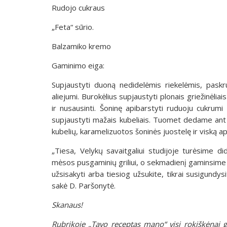
Rudojo cukraus
„Feta“ sūrio.
Balzamiko kremo
Gaminimo eiga:
Supjaustyti duoną nedidelėmis riekelėmis, paskru
aliejumi. Burokėlius supjaustyti plonais griežinėlia
ir nusausinti. Šoninę apibarstyti ruduoju cukrumi 
supjaustyti mažais kubeliais. Tuomet dedame ant d
kubelių, karamelizuotos šoninės juostelę ir viską 
„Tiesa, Velykų savaitgaliui studijoje turėsime di
mėsos pusgaminių griliui, o sekmadienį gaminsime 
užsisakyti arba tiesiog užsukite, tikrai susigundysi
sakė D. Paršonytė.
Skanaus!
Rubrikoje „Tavo receptas mano“ visi rokiškėnai ga