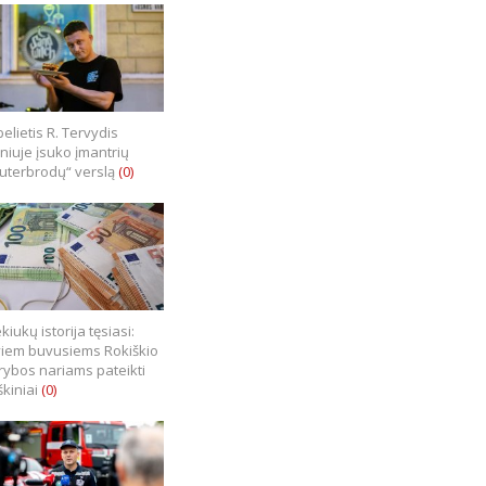
elietis R. Tervydis
lniuje įsuko įmantrių
uterbrodų“ verslą
(0)
kiukų istorija tęsiasi:
iem buvusiems Rokiškio
rybos nariams pateikti
škiniai
(0)