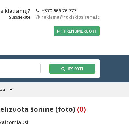
te klausimų?
+370 666 76 777
reklama@rokiskiosirena.lt
Susisiekite
PRENUMERUOTI
IEŠKOTI
iau
elizuota šonine (foto)
(0)
kaitomiausi