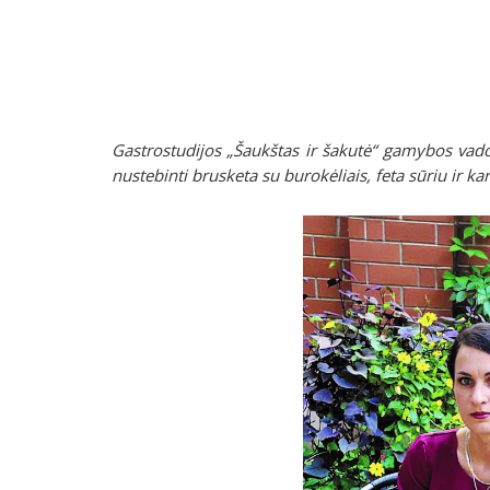
Gastrostudijos „Šaukštas ir šakutė“ gamybos vado
nustebinti brusketa su burokėliais, feta sūriu ir k