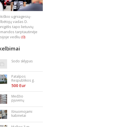
kiškio ugniagesių-
lbėtojų vadas D.
nigėlis tapo lietuvių
mandos tarptautinėje
sijoje vedliu
(0)
kelbimai
Sodo sklypas
Patalpos
Respublikos g.
23
500 Eur
Medžio
pjuvenų
granulės,
briketai
Išnuomojami
kabinetai
Nepriklausomy
bės aikštėje
Malkos 3 m.