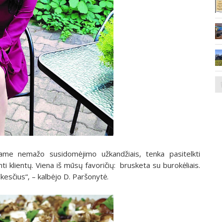
iame nemažo susidomėjimo užkandžiais, tenka pasitelkti
nti klientų. Viena iš mūsų favoričių: brusketa su burokėliais.
kesčius“, – kalbėjo D. Paršonytė.