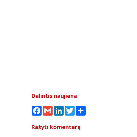
Dalintis naujiena
Facebook
Gmail
LinkedIn
Twitter
Share
Rašyti komentarą