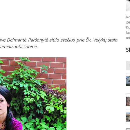
Ro
ge
Ku
ko
mi
vė Deimantė Paršonytė siūlo svečius prie Šv. Velykų stalo
aramelizuota šonine.
S