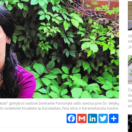
Ob
Vi
„b
Če
dv
ta
akutė“ gamybos vadovė Deimantė Paršonytė siūlo svečius prie Šv. Velykų
ie
alo nustebinti brusketa su burokėliais, feta sūriu ir karamelizuota šonine.
Facebook
Gmail
LinkedIn
Twitter
Share