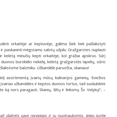
dinti orkaitėje ar keptuvėje, galima šiek tiek pašlakstyti
is ir paskaninti mėgstamu salotų užpilu. Gražgarstes nuplauti
ir keletą minučių kepti orkaitėje, kol gražiai apskrus. Sūrį
uonos burokėlio riekelę, keletą gražgarstės lapelių, sūrio
apšlakstome balzmiku. Užkandėlė paruošta, skanaus!
delį asortimentą įvairių mūsų kulinarijos gaminių, šviežios
įvairias užkandėles ir keptos duonos tortus, tad suskubkite
te ką nors paragauti. Skanių, šiltų ir linksmų Šv. Velykų!“, –
li dalintis savo receptais ir jų nuotraukomis. Jeigu turite