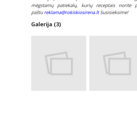
mėgstamų patiekalų, kurių receptais norite p
paštu
reklama@rokiskiosirena.lt
Susisieksime!
Galerija (3)