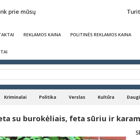
unk prie mūsų
Turi
AKTAI
REKLAMOS KAINA
POLITINĖS REKLAMOS KAINA
TAI
Kriminalai
Politika
Verslas
Kultūra
Daug
 su burokėliais, feta sūriu ir karam
S