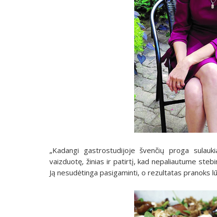
„Kadangi gastrostudijoje švenčių proga sulauk
vaizduotę, žinias ir patirtį, kad nepaliautume stebi
Ją nesudėtinga pasigaminti, o rezultatas pranoks lū