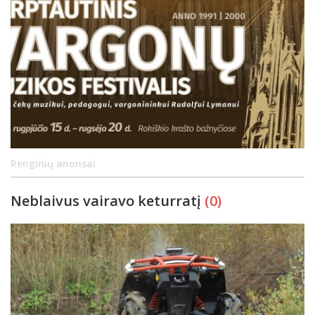
Renginių anonsai
Neblaivus vairavo keturratį
(0)