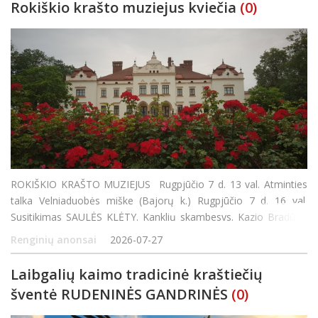
Rokiškio krašto muziejus kviečia
(0)
ROKIŠKIO KRAŠTO MUZIEJUS Rugpjūčio 7 d. 13 val. Atminties
talka Velniaduobės miške (Bajorų k.) Rugpjūčio 7 d. 16 val.
Susitikimas SAULĖS KLĖTY. Kanklių skambesys. Kazio Bradūno
eilės. Kūrybinės dirbtuvės šeimai ir visiems, ieškantiems kūrybos
Renginių anonsai
2026-07-27
džiaugsmo. Kvi
Laibgalių kaimo tradicinė kraštiečių
šventė RUDENINĖS GANDRINĖS
(0)