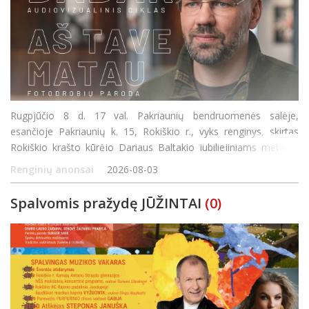
Rugpjūčio 8 d. 17 val. Pakriaunių bendruomenės salėje,
esančioje Pakriaunių k. 15, Rokiškio r., vyks renginys, skirtas
Rokiškio krašto kūrėjo Dariaus Baltakio jubiliejiniams metams
paminėti. Susirinkusieji galės išvysti audiovizualinio ciklo „Dabar“
Renginių anonsai
2026-08-03
fotodrobi
Spalvomis pražydę JŪŽINTAI
(0)