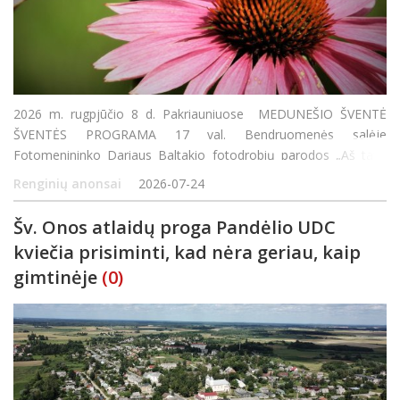
2026 m. rugpjūčio 8 d. Pakriauniuose MEDUNEŠIO ŠVENTĖ
ŠVENTĖS PROGRAMA 17 val. Bendruomenės salėje
Fotomenininko Dariaus Baltakio fotodrobių parodos „Aš tave
matau“ atidarymas Lidijos Paršukovienės deimantinės mozaikos
Renginių anonsai
2026-07-24
paveikslų paroda 18 va
Šv. Onos atlaidų proga Pandėlio UDC
kviečia prisiminti, kad nėra geriau, kaip
gimtinėje
(0)