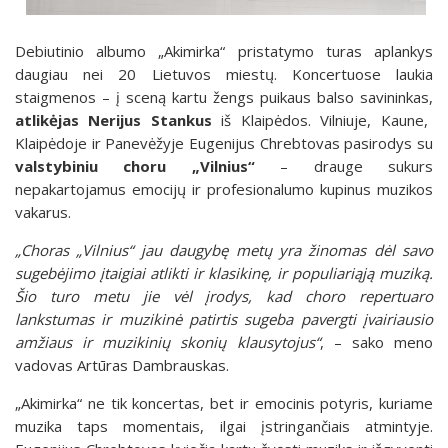
Debiutinio albumo „Akimirka“ pristatymo turas aplankys
daugiau nei 20 Lietuvos miestų. Koncertuose laukia
staigmenos – į sceną kartu žengs puikaus balso savininkas,
atlikėjas Nerijus Stankus
iš Klaipėdos. Vilniuje, Kaune,
Klaipėdoje ir Panevėžyje Eugenijus Chrebtovas pasirodys su
valstybiniu choru „Vilnius“
– drauge sukurs
nepakartojamus emocijų ir profesionalumo kupinus muzikos
vakarus.
„Choras „Vilnius“ jau daugybę metų yra žinomas dėl savo
sugebėjimo įtaigiai atlikti ir klasikinę, ir populiariąją muziką.
Šio turo metu jie vėl įrodys, kad choro repertuaro
lankstumas ir muzikinė patirtis sugeba pavergti įvairiausio
amžiaus ir muzikinių skonių klausytojus“
, – sako meno
vadovas Artūras Dambrauskas.
„Akimirka“ ne tik koncertas, bet ir emocinis potyris, kuriame
muzika taps momentais, ilgai įstringančiais atmintyje.