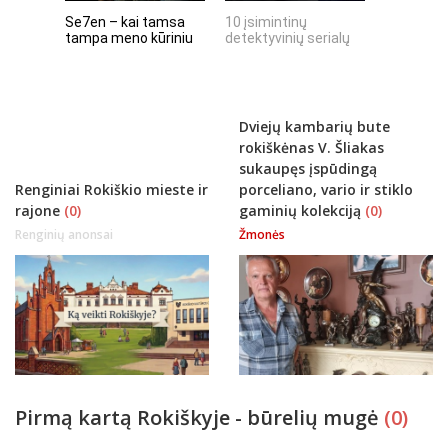
Se7en – kai tamsa
10 įsimintinų
10 įtempt
tampa meno kūriniu
detektyvinių serialų
stingdanč
istorijų
Dviejų kambarių bute
rokiškėnas V. Šliakas
sukaupęs įspūdingą
Renginiai Rokiškio mieste ir
porceliano, vario ir stiklo
rajone
(0)
gaminių kolekciją
(0)
Renginių anonsai
Žmonės
Pirmą kartą Rokiškyje - būrelių mugė
(0)