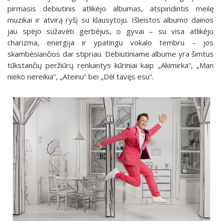
pirmasis debiutinis atlikėjo albumas, atspindintis meilę
muzikai ir atvirą ryšį su klausytoju. Išleistos albumo dainos
jau spėjo sužavėti gerbėjus, o gyvai – su visa atlikėjo
charizma, energija ir ypatingu vokalo tembru – jos
skambėsiančios dar stipriau. Debiutiniame albume yra šimtus
tūkstančių peržiūrų renkantys kūriniai kaip „Akimirka“, „Man
nieko nereikia”, „Ateinu“ bei „Dėl tavęs esu“.