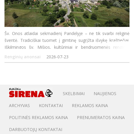
Šv. Onos atlaidai sekmadienį Pandėlyje – ne tik svarbi religinė
šventė. Tradiciškai tuomet į gimtinę sugrįžta išvykę kraštiečiai.
Iškilmingos šv. Mišios, kultūriniai ir bendruomenės renginiai
kasmet suburia gausų būrį kraštiečių ir
Renginių anonsai
2026-07-23
SKELBIMAI
NAUJIENOS
ARCHYVAS
KONTAKTAI
REKLAMOS KAINA
POLITINĖS REKLAMOS KAINA
PRENUMERATOS KAINA
DARBUOTOJŲ KONTAKTAI