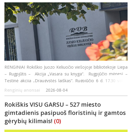
RENGINIAI Rokiškio Juozo Keliuočio viešojoje bibliotekoje Liepa
– Rugpjūtis – Akcija „Vasara su knyga“. Rugpjūčio mėnesį –
Tęstinė akcija „Draugystės laiškas“. Rugpjūčio 6 d. 17.30 val. –
susitikimas su rašyt
Renginių anonsai
2026-08-04
Rokiškis VISU GARSU – 527 miesto
gimtadienis pasipuoš floristinių ir gamtos
gėrybių kilimais!
(0)