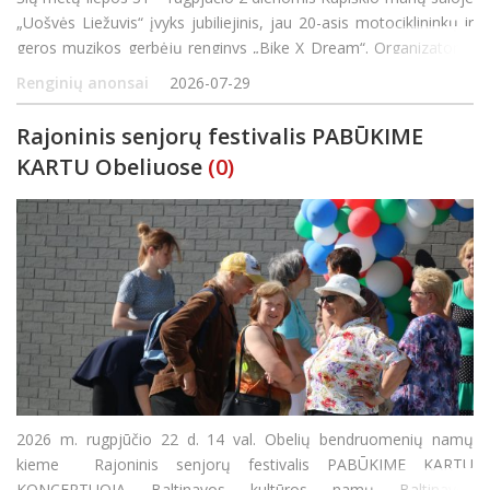
„Uošvės Liežuvis“ įvyks jubiliejinis, jau 20-asis motociklininkų ir
geros muzikos gerbėjų renginys „Bike X Dream“. Organizatoriai
žada trankų, pramogų bei adrenalino kupiną savaitgalį,
Renginių anonsai
2026-07-29
Rajoninis senjorų festivalis PABŪKIME
KARTU Obeliuose
(0)
2026 m. rugpjūčio 22 d. 14 val. Obelių bendruomenių namų
kieme Rajoninis senjorų festivalis PABŪKIME KARTU
KONCERTUOJA Baltinavos kultūros namų Baltinavos