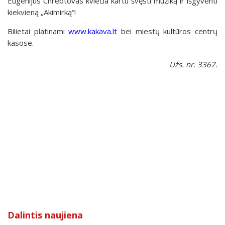
Eugenijus Chrebtovas kviečia kartu švęsti muziką ir išgyventi
kiekvieną „Akimirką“!
Bilietai platinami
www.kakava.lt
bei miestų kultūros centrų
kasose.
Užs. nr. 3367.
Dalintis naujiena