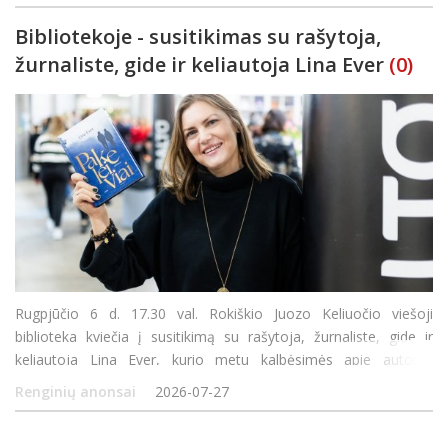
Bibliotekoje - susitikimas su rašytoja,
žurnaliste, gide ir keliautoja Lina Ever
(0)
Rugpjūčio 6 d. 17.30 val. Rokiškio Juozo Keliuočio viešoji
biblioteka kviečia į susitikimą su rašytoja, žurnaliste, gide ir
keliautoja Lina Ever, kurio metu kalbėsimės apie autorės
kūrybinį kelią, keliones ir naujausią romaną „Pakeleiviai“.
Renginių anonsai
2026-07-27
„Pakeleiviai“