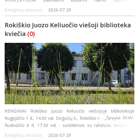
etnografinis ansamblis (Latvijos respublika) Vadovė Marija
Renginių anonsai
2026-07-29
Bukšta Rokiškio kultūros centro Rajono padalinio Obeliuose kap
Rokiškio Juozo Keliuočio viešoji biblioteka
kviečia
(0)
RENGINIAI Rokiškio Juozo Keliuočio viešojoje bibliotekoje
Rugpjūčio 1 d., 14.00 val. Degučių k., Rokiškio r. - „Širvynė 2026“.
Rugpjūčio 6 d. 17.30 val. - susitikimas su rašytoja, žurnaliste,
gide ir keliautoja Lina Ever. Liepa &ndash
Renginių anonsai
2026-07-29