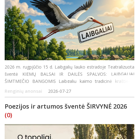
2026 m. rugpjūčio 15 d. Laibgalių lauko estradoje Teatralizuota
šventė KIEMŲ BALSAI IR DAILĖS SPALVOS: LAIBGALIAI
ŠIMTMEČIO BANGOMIS Laibgalių kaimo tradicinė kraštiečių
šventė RUDENINĖS GANDRINĖS ŠVENTĖS PROGRAMA 16:00
Renginių anonsai
2026-07-27
MENINĖ ERDVĖ GYVASIS RADIJO PAVEIKSLAS |
Poezijos ir artumos šventė ŠIRVYNĖ 2026
(0)