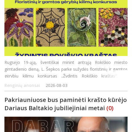
Rugsėjo 19-ąją, šventiškai minint antrąją Rokiškio miesto
gimtadienio dieną, L. Šepkos parke sužydės floristinių ir gamtos
gėrybių kilimų konkursas „Žydintis Rokiškio kraštas“. Šio
konkurso tikslas – ne tik pasigrožėti gamtos dovano
Renginių anonsai
2026-08-03
Pakriauniuose bus paminėti krašto kūrėjo
Dariaus Baltakio jubiliejiniai metai
(0)