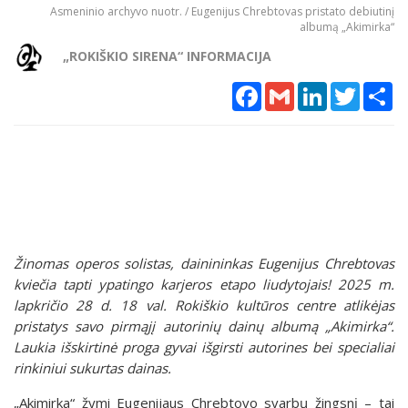
Asmeninio archyvo nuotr. / Eugenijus Chrebtovas pristato debiutinį
albumą „Akimirka“
„ROKIŠKIO SIRENA“ INFORMACIJA
Facebook
Gmail
LinkedIn
Twitter
Sh
Žinomas operos solistas, dainininkas Eugenijus Chrebtovas
kviečia tapti ypatingo karjeros etapo liudytojais! 2025 m.
lapkričio 28 d. 18 val. Rokiškio kultūros centre atlikėjas
pristatys savo pirmąjį autorinių dainų albumą „Akimirka“.
Laukia išskirtinė proga gyvai išgirsti autorines bei specialiai
rinkiniui sukurtas dainas.
„Akimirka“ žymi Eugenijaus Chrebtovo svarbų žingsnį – tai