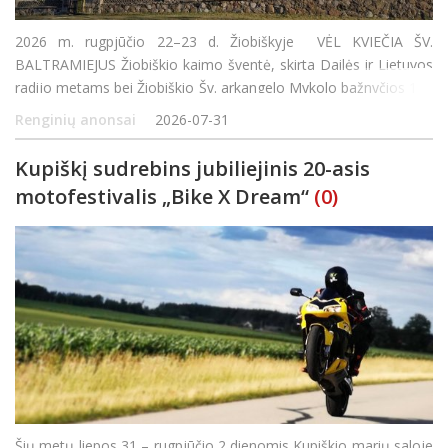
2026 m. rugpjūčio 22–23 d. Žiobiškyje VĖL KVIEČIA ŠV.
BALTRAMIEJUS Žiobiškio kaimo šventė, skirta Dailės ir Lietuvos
radijo metams bei Žiobiškio Šv. arkangelo Mykolo bažnyčios 115
metų sukakčiai paminėti Rugpjūčio 22 d. Buvusioje klebonijoje
Renginių anonsai
2026-07-31
Kupiškį sudrebins jubiliejinis 20-asis
motofestivalis „Bike X Dream“
(0)
Šių metų liepos 31 – rugpjūčio 2 dienomis Kupiškio marių saloje