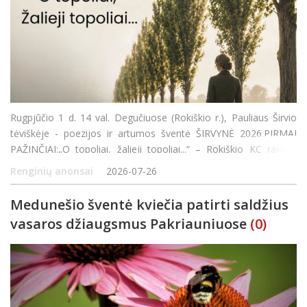
Rugpjūčio 1 d. 14 val. Degučiuose (Rokiškio r.), Pauliaus Širvio
tėviškėje - poezijos ir artumos šventė ŠIRVYNĖ 2026.PIRMAI
PAŽINČIAI:„O topoliai, žalieji topoliai...“ – Rokiškio KC rajono
padalinio Aleksandravėlėje kapela PILENĖ.„Ger
Renginių anonsai
2026-07-26
Medunešio šventė kviečia patirti saldžius
vasaros džiaugsmus Pakriauniuose
(0)