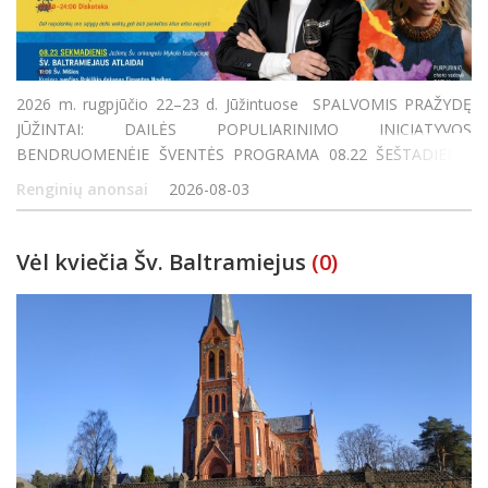
2026 m. rugpjūčio 22–23 d. Jūžintuose SPALVOMIS PRAŽYDĘ
JŪŽINTAI: DAILĖS POPULIARINIMO INICIATYVOS
BENDRUOMENĖJE ŠVENTĖS PROGRAMA 08.22 ŠEŠTADIENIS
Jūžinto ežero paplūdimyje SPALVINGA JUDESIO IR AZARTO
Renginių anonsai
2026-08-03
ERDVĖ 8:00–12:00 Žvejybos varžybos Išankstinė r
Vėl kviečia Šv. Baltramiejus
(0)