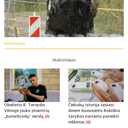
Kriminalai
Skaitomiausi
Obelietis R. Tervydis
Čekiukų istorija tęsiasi:
Vilniuje įsuko įmantrių
dviem buvusiems Rokiškio
„buterbrodų“ verslą
(0)
tarybos nariams pateikti
ieškiniai
(0)