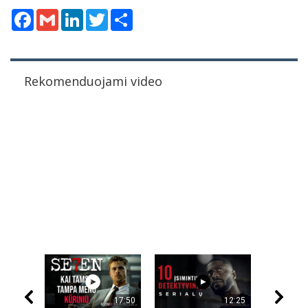
Facebook
Gmail
LinkedIn
Twitter
Share
Rekomenduojami video
17:50
12:25