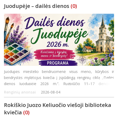
Juodupėje – dailės dienos
(0)
Juodupės miestelio bendruomenė visus meno, kūrybos ir
bendrystės mylėtojus kviečia į įspūdingą renginių ciklą „Dailės
dienos Juodupėje 2026 m.“. Rugpjūčio 11–17 dienomis
organizuojama turtinga programa siūlys ne tik edukacijas
Renginių anonsai
2026-08-04
šeimoms, bet ir pažintines išvykas bei ku
Rokiškio Juozo Keliuočio viešoji biblioteka
kviečia
(0)