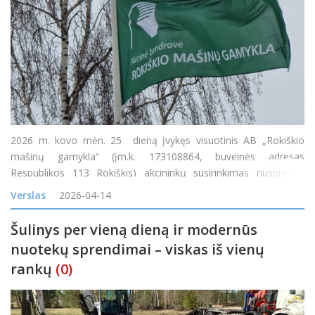
2026 m. kovo mėn. 25 dieną įvykęs visuotinis AB „Rokiškio
mašinų gamykla“ (įm.k. 173108864, buveinės adresas
Respublikos 113 Rokiškis) akcininkų susirinkimas nusprendė
paskirstyti 2025 m. Bendrovės pelną ir skirti 0,30 euro dividendų
Verslas
2026-04-14
vienai akcijai. Divi
Šulinys per vieną dieną ir modernūs
nuotekų sprendimai – viskas iš vienų
rankų
(0)