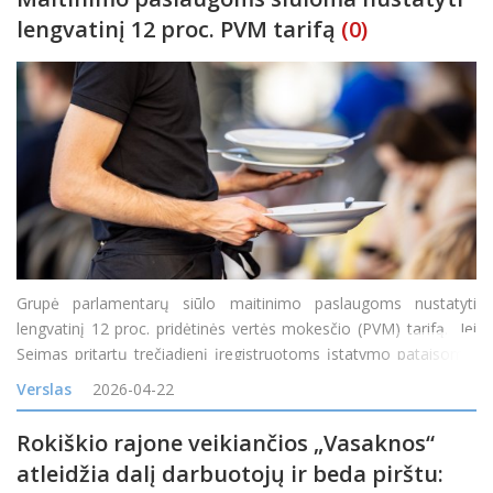
lengvatinį 12 proc. PVM tarifą
(0)
Grupė parlamentarų siūlo maitinimo paslaugoms nustatyti
lengvatinį 12 proc. pridėtinės vertės mokesčio (PVM) tarifą. Jei
Seimas pritartų trečiadienį įregistruotoms įstatymo pataisoms,
tokia lengvata būtų taikoma „restoranų, kavinių ir panašių
Verslas
2026-04-22
maitinimo įstaigų teik
Rokiškio rajone veikiančios „Vasaknos“
atleidžia dalį darbuotojų ir beda pirštu: