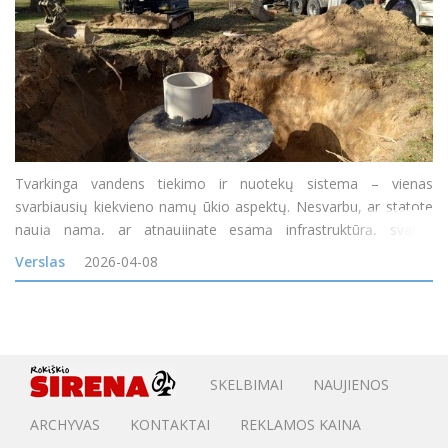
Tvarkinga vandens tiekimo ir nuotekų sistema – vienas
svarbiausių kiekvieno namų ūkio aspektų. Nesvarbu, ar statote
naują namą, ar atnaujinate esamą infrastruktūrą, svarbu
pasirinkti sprendimus, kurie būtų ne tik patikimi, bet ir ilgaamžiai.
Verslas
2026-04-08
Daugeliui žmonių tai vis dar atrodo kaip ilgas ir da
SKELBIMAI
NAUJIENOS
ARCHYVAS
KONTAKTAI
REKLAMOS KAINA