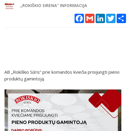
„ROKIŠKIO SIRENA“ INFORMACIJA
Facebook
Gmail
LinkedIn
Twitter
Sh
AB „Rokiškio Sūris“ prie komandos kviečia prisijungti pieno
produktų gamintoją.