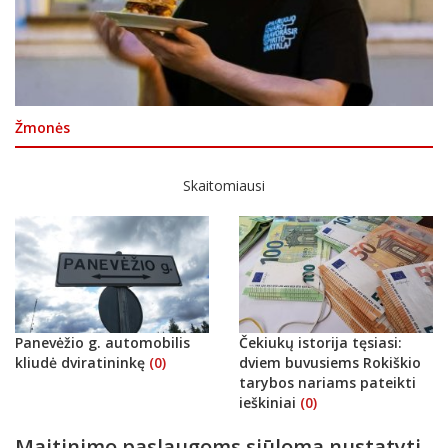
Žmonės
Skaitomiausi
Panevėžio g. automobilis
Čekiukų istorija tęsiasi:
kliudė dviratininkę
(0)
dviem buvusiems Rokiškio
tarybos nariams pateikti
ieškiniai
(0)
Maitinimo paslaugoms siūloma nustatyti