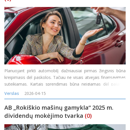
Planuojant pirkti automobilį dažniausiai pirmas žingsnis būna
kreipimasis dėl paskolos. Tačiau ne visais atvejais finansavimas
suteikiamas. Kartais sprendimas būna neigiamas dėl pajamų
vertinimo, esamų įsipareigojimų ar kredito istorijos. Tokia
Verslas
2026-04-15
situacija gali nuvilti, ypač jei automobilio reikia gre
AB „Rokiškio mašinų gamykla“ 2025 m.
dividendų mokėjimo tvarka
(0)