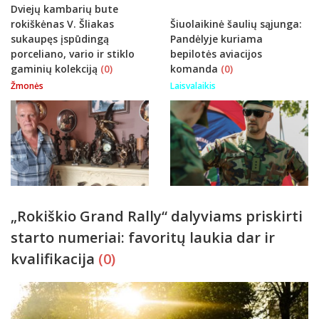
Dviejų kambarių bute
rokiškėnas V. Šliakas
Šiuolaikinė šaulių sąjunga:
sukaupęs įspūdingą
Pandėlyje kuriama
porceliano, vario ir stiklo
bepilotės aviacijos
gaminių kolekciją
(0)
komanda
(0)
Žmonės
Laisvalaikis
„Rokiškio Grand Rally“ dalyviams priskirti
starto numeriai: favoritų laukia dar ir
kvalifikacija
(0)