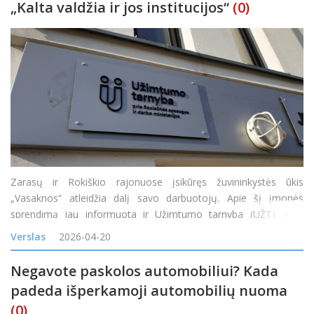
„Kalta valdžia ir jos institucijos“
(0)
Zarasų ir Rokiškio rajonuose įsikūręs žuvininkystės ūkis
„Vasaknos“ atleidžia dalį savo darbuotojų. Apie šį įmonės
sprendimą jau informuota ir Užimtumo tarnyba (UŽT). Kaip
naujienų sako UŽT atstovė Milda Jankauskienė, jie gavo
Verslas
2026-04-20
pranešimą iš UAB „Vas
Negavote paskolos automobiliui? Kada
padeda išperkamoji automobilių nuoma
(0)