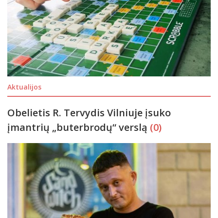
Aktualijos
Obelietis R. Tervydis Vilniuje įsuko
įmantrių „buterbrodų“ verslą
(0)