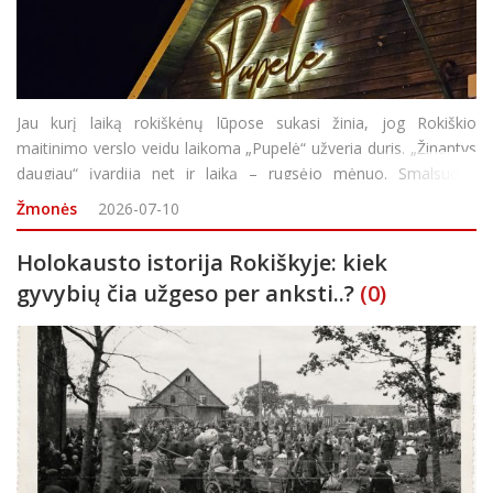
Jau kurį laiką rokiškėnų lūpose sukasi žinia, jog Rokiškio
maitinimo verslo veidu laikoma „Pupelė“ užveria duris. „Žinantys
daugiau“ įvardija net ir laiką – rugsėjo mėnuo. Smalsuolių
skambučių, norinčių sužinoti ar ši informacija – teisinga, s
Žmonės
2026-07-10
Holokausto istorija Rokiškyje: kiek
gyvybių čia užgeso per anksti..?
(0)