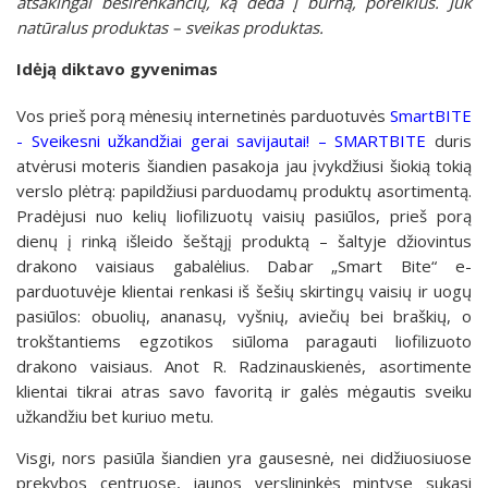
atsakingai besirenkančių, ką deda į burną, poreikius. Juk
natūralus produktas – sveikas produktas.
Idėją diktavo gyvenimas
Vos prieš porą mėnesių internetinės parduotuvės
SmartBITE
- Sveikesni užkandžiai gerai savijautai! – SMARTBITE
duris
atvėrusi moteris šiandien pasakoja jau įvykdžiusi šiokią tokią
verslo plėtrą: papildžiusi parduodamų produktų asortimentą.
Pradėjusi nuo kelių liofilizuotų vaisių pasiūlos, prieš porą
dienų į rinką išleido šeštąjį produktą – šaltyje džiovintus
drakono vaisiaus gabalėlius. Dabar „Smart Bite“ e-
parduotuvėje klientai renkasi iš šešių skirtingų vaisių ir uogų
pasiūlos: obuolių, ananasų, vyšnių, aviečių bei braškių, o
trokštantiems egzotikos siūloma paragauti liofilizuoto
drakono vaisiaus. Anot R. Radzinauskienės, asortimente
klientai tikrai atras savo favoritą ir galės mėgautis sveiku
užkandžiu bet kuriuo metu.
Visgi, nors pasiūla šiandien yra gausesnė, nei didžiuosiuose
prekybos centruose, jaunos verslininkės mintyse sukasi