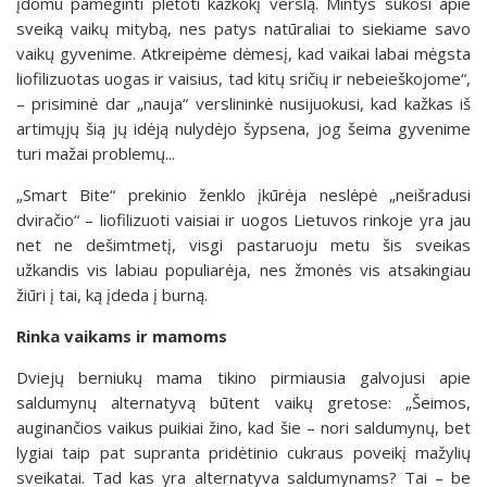
įdomu pamėginti plėtoti kažkokį verslą. Mintys sukosi apie
sveiką vaikų mitybą, nes patys natūraliai to siekiame savo
vaikų gyvenime. Atkreipėme dėmesį, kad vaikai labai mėgsta
liofilizuotas uogas ir vaisius, tad kitų sričių ir nebeieškojome“,
– prisiminė dar „nauja“ verslininkė nusijuokusi, kad kažkas iš
artimųjų šią jų idėją nulydėjo šypsena, jog šeima gyvenime
turi mažai problemų...
„Smart Bite“ prekinio ženklo įkūrėja neslėpė „neišradusi
dviračio“ – liofilizuoti vaisiai ir uogos Lietuvos rinkoje yra jau
net ne dešimtmetį, visgi pastaruoju metu šis sveikas
užkandis vis labiau populiarėja, nes žmonės vis atsakingiau
žiūri į tai, ką įdeda į burną.
Rinka vaikams ir mamoms
Dviejų berniukų mama tikino pirmiausia galvojusi apie
saldumynų alternatyvą būtent vaikų gretose: „Šeimos,
auginančios vaikus puikiai žino, kad šie – nori saldumynų, bet
lygiai taip pat supranta pridėtinio cukraus poveikį mažylių
sveikatai. Tad kas yra alternatyva saldumynams? Tai – be