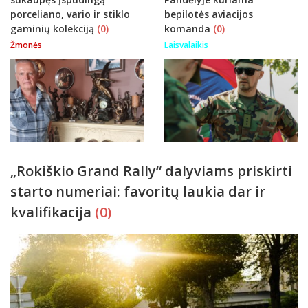
porceliano, vario ir stiklo
bepilotės aviacijos
gaminių kolekciją
(0)
komanda
(0)
Žmonės
Laisvalaikis
„Rokiškio Grand Rally“ dalyviams priskirti
starto numeriai: favoritų laukia dar ir
kvalifikacija
(0)