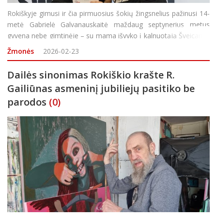
Rokiškyje gimusi ir čia pirmuosius šokių žingsnelius pažinusi 14-
metė Gabrielė Galvanauskaitė maždaug septynerius metus
gyvena nebe gimtinėje – su mama išvyko į kalnuotąją Šveicariją.
Tačiau Rokiškyje vis dar gyvena Gabrielės tėtis bei kiti jai itin
Žmonės
2026-02-23
brangūs a
Dailės sinonimas Rokiškio krašte R.
Gailiūnas asmeninį jubiliejų pasitiko be
parodos
(0)