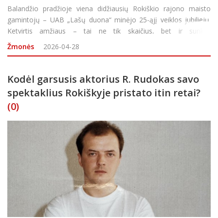
Balandžio pradžioje viena didžiausių Rokiškio rajono maisto
gamintojų – UAB „Lašų duona“ minėjo 25-ąjį veiklos jubiliejų.
Ketvirtis amžiaus – tai ne tik skaičius, bet ir sunkiai
subeskaičiuojami iškepti duonos kepalai, kvepiantys jaukia namų
Žmonės
2026-04-28
šiluma
Kodėl garsusis aktorius R. Rudokas savo
spektaklius Rokiškyje pristato itin retai?
(0)