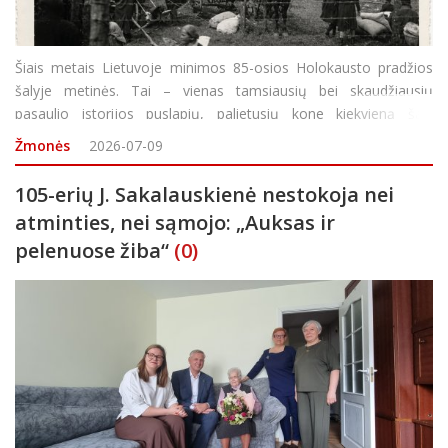
Šiais metais Lietuvoje minimos 85-osios Holokausto pradžios
šalyje metinės. Tai – vienas tamsiausių bei skaudžiausių
pasaulio istorijos puslapių, palietusių kone kiekvieną šalį.
Siekdama išsaugoti istorinę atmintį ir deramai pagerbti
Žmonės
2026-07-09
Holokausto aukas, Tarptautinė ko
105-erių J. Sakalauskienė nestokoja nei
atminties, nei sąmojo: „Auksas ir
pelenuose žiba“
(0)