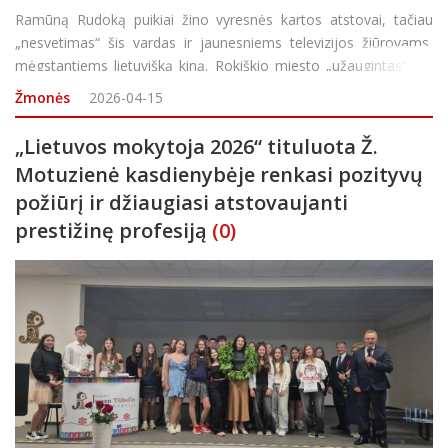
Ramūną Rudoką puikiai žino vyresnės kartos atstovai, tačiau
„nesvetimas“ šis vardas ir jaunesniems televizijos žiūrovams,
mėgstantiems lietuvišką kiną. Rokiškio miesto „užaugintas“, ne
vieną dešimtmetį garsus Lietuvos kino režisierius, aktorius, te
Žmonės
2026-04-15
„Lietuvos mokytoja 2026“ tituluota Ž.
Motuzienė kasdienybėje renkasi pozityvų
požiūrį ir džiaugiasi atstovaujanti
prestižinę profesiją
(0)