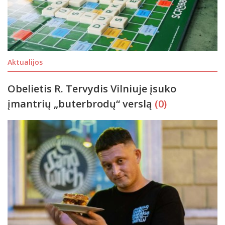
Aktualijos
Obelietis R. Tervydis Vilniuje įsuko
įmantrių „buterbrodų“ verslą
(0)