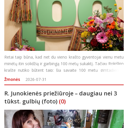
Retai taip būna, kad net du vieno krašto gyventojai vienu metu
minėtų itin solidžią ir garbingą 100 metų sukaktį. Tačiau Rokiškio
krašte nutiko būtent taip: šią savaitę 100 metų gimtadienius
šventė Anelė Ona Marcinkevičienė ir Albinas Kazulėnas. Pastarąjį
Žmonės
2026-07-31
roki&sca
R. Junokienės priežiūroje – daugiau nei 3
tūkst. gulbių (foto)
(0)