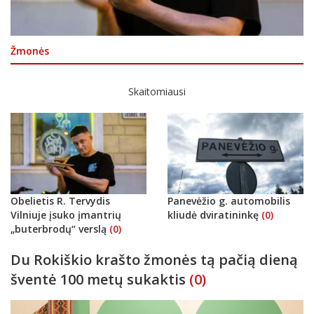
Žmonės
Skaitomiausi
Obelietis R. Tervydis
Panevėžio g. automobilis
Vilniuje įsuko įmantrių
kliudė dviratininkę
(0)
„buterbrodų“ verslą
(0)
Du Rokiškio krašto žmonės tą pačią dieną
šventė 100 metų sukaktis
(0)