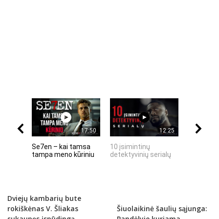
17:50
12:25
Se7en – kai tamsa
10 įsimintinų
10 įtempt
tampa meno kūriniu
detektyvinių serialų
stingdanč
istorijų
Dviejų kambarių bute
rokiškėnas V. Šliakas
Šiuolaikinė šaulių sąjunga:
sukaupęs įspūdingą
Pandėlyje kuriama