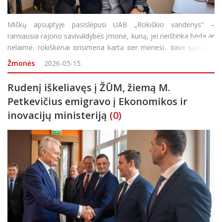
Miškų apsuptyje pasislėpusi UAB „Rokiškio vandenys“ –
ramiausia rajono savivaldybės įmonė, kurią, jei neištinka bėda ar
nelaimė, rokiškėnai prisimena kartą per mėnesį, gavę sąskaitą
už vandenį ir nuotekas. Bendrovės direktorius Leonas Butėnas
Žmonės
2026-05-15
šypt
Rudenį iškeliavęs į ŽŪM, žiemą M.
Petkevičius emigravo į Ekonomikos ir
inovacijų ministeriją
(0)