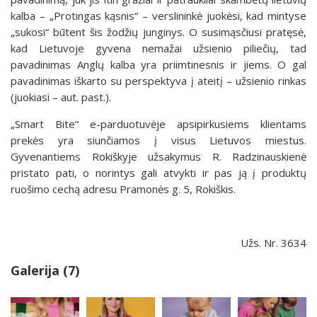
kalba – „Protingas kąsnis“ – verslininkė juokėsi, kad mintyse
„sukosi“ būtent šis žodžių junginys. O susimąsčiusi pratęsė,
kad Lietuvoje gyvena nemažai užsienio piliečių, tad
pavadinimas Anglų kalba yra priimtinesnis ir jiems. O gal
pavadinimas iškarto su perspektyva į ateitį – užsienio rinkas
(juokiasi – aut. past.).
„Smart Bite“ e-parduotuvėje apsipirkusiems klientams
prekės yra siunčiamos į visus Lietuvos miestus.
Gyvenantiems Rokiškyje užsakymus R. Radzinauskienė
pristato pati, o norintys gali atvykti ir pas ją į produktų
ruošimo cechą adresu Pramonės g. 5, Rokiškis.
Užs. Nr. 3634
Galerija (7)