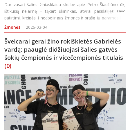
Dar vasarį šalies žiniasklaida skelbė apie Petro Šiaučiūno ūkį
ištikusią nelaimę – tąkart ūkininkas, atvirai pasidalijęs savo
patirtimi, kreipėsi į neabejingus žmones ir prašė jų paramos bei
pagalbos. Visgi, neseniai savo YouTube kanalo laidoje vyras
Žmonės
2026-03-04
pranešė
Šveicarai gerai žino rokiškietės Gabrielės
vardą: paauglė didžiuojasi šalies gatvės
šokių čempionės ir vicečempionės titulais
(0)