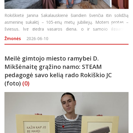
Rokiškietė Janina Sakalauskienė šiandien švenčia itin solidžią
asmeninę sukaktį – 105-erių metų jubiliejų. Moters protas –
šviesus, lyg giedra vasaros diena, o ir sąmojo ilgaamžė
nepraradusi: išgirdusi komplimentą, jog gražiai atrodo, atsako:
Žmonės
2026-06-10
„Auk
Meilė gimtojo miesto ramybei D.
Mikšėnaitę grąžino namo: STEAM
pedagogė savo kelią rado Rokiškio JC
(foto)
(0)