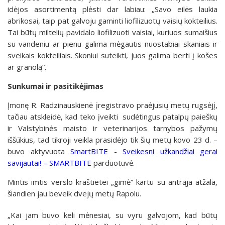
idėjos asortimentą plėsti dar labiau: „Savo eilės laukia
abrikosai, taip pat galvoju gaminti liofilizuotų vaisių kokteilius.
Tai būtų miltelių pavidalo liofilizuoti vaisiai, kuriuos sumaišius
su vandeniu ar pienu galima mėgautis nuostabiai skaniais ir
sveikais kokteiliais. Skoniui suteikti, juos galima berti į košes
ar granolą“.
Sunkumai ir pasitikėjimas
Įmonę R. Radzinauskienė įregistravo praėjusių metų rugsėjį,
tačiau atskleidė, kad teko įveikti sudėtingus patalpų paieškų
ir Valstybinės maisto ir veterinarijos tarnybos pažymų
iššūkius, tad tikroji veikla prasidėjo tik šių metų kovo 23 d. –
buvo aktyvuota
SmartBITE - Sveikesni užkandžiai gerai
savijautai! – SMARTBITE
parduotuvė.
Mintis imtis verslo kraštietei „gimė“ kartu su antrąja atžala,
šiandien jau beveik dvejų metų Rapolu.
„Kai jam buvo keli mėnesiai, su vyru galvojom, kad būtų