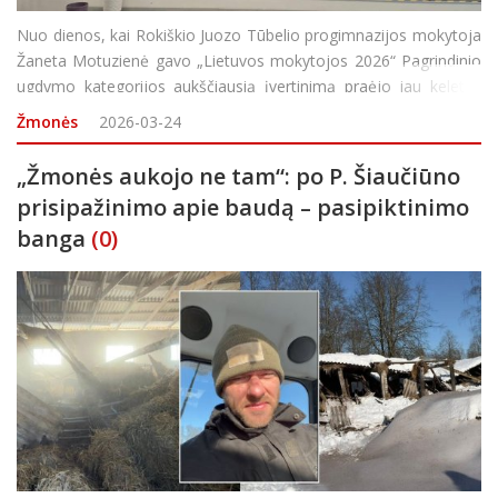
Nuo dienos, kai Rokiškio Juozo Tūbelio progimnazijos mokytoja
Žaneta Motuzienė gavo „Lietuvos mokytojos 2026“ Pagrindinio
ugdymo kategorijos aukščiausią įvertinimą praėjo jau keletas
savaičių. Visgi būtent laikas, anot pedagogės, suteikia galimybę
Žmonės
2026-03-24
gautą apdovanojimą įvertin
„Žmonės aukojo ne tam“: po P. Šiaučiūno
prisipažinimo apie baudą – pasipiktinimo
banga
(0)