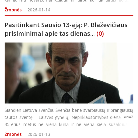
Rokiškietė Arina Fitingova prieš keletą metų itin sėkmingai išnau
Žmonės
2026-01-14
Pasitinkant Sausio 13-ąją: P. Blaževičiaus
prisiminimai apie tas dienas...
(0)
Šiandien Lietuva švenčia. Švenčia bene svarbiausią ir brangiausią
tautos šventę – Laisvės gynėjų, Nepriklausomybės dieną. Prieš
35-erius metus ne vieną kūną ir ne vieną sielą sužalojusios
baisiosios Sausio 13-osios nakties įvykiai palietė visą tautą: ginti
Žmonės
2026-01-13