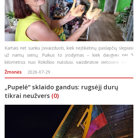
Kartais net sunku įsivaizduoti, kiek neįtikėtinų paslapčių slepiasi
už namų sienų. Puikus to įrodymas – kiek daugiau nei 5
kilometrus nuo Rokiškio nutolusi, vaizdingoje vietovėje esanti
nedidukė Rasos Junokienės ir jos vyro sodyba, kurioje glaudžiasi
Žmonės
2026-07-29
net 3 tūkst. 22 gulbės. Visgi pa&sca
„Pupelė“ sklaido gandus: rugsėjį durų
tikrai neužvers
(0)