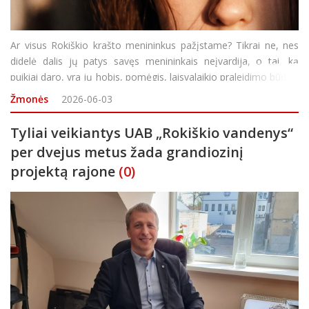
Ar visus Rokiškio krašto menininkus pažįstame? Tikrai ne, nes
didelė dalis jų patys savęs menininkais neįvardija, o tai, ką
puikiai daro, yra jų hobis, pomėgis, laisvalaikio praleidimo būdas.
Visgi kai talentą pamato kiti, kartais pavyksta įrodyti, kad
Žmonės
2026-06-03
žmogus – meniškos si
Tyliai veikiantys UAB „Rokiškio vandenys“
per dvejus metus žada grandiozinį
projektą rajone
(0)