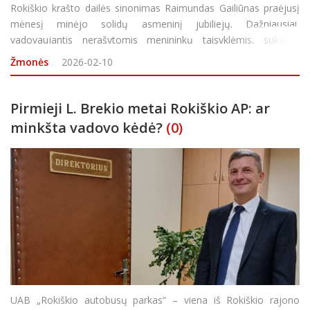
Rokiškio krašto dailės sinonimas Raimundas Gailiūnas praėjusį
mėnesį minėjo solidų asmeninį jubiliejų. Dažniausiai,
vadovaujantis nerašytomis menininkų taisyklėmis, sukaktis
autoriai pažymi surengdami savo darbų parodą, pristatymą ar
Žmonės
2026-02-10
kita forma demonstruodami tai, kuo gyvena. Ta
Pirmieji L. Brekio metai Rokiškio AP: ar
minkšta vadovo kėdė?
(0)
UAB „Rokiškio autobusų parkas“ – viena iš Rokiškio rajono