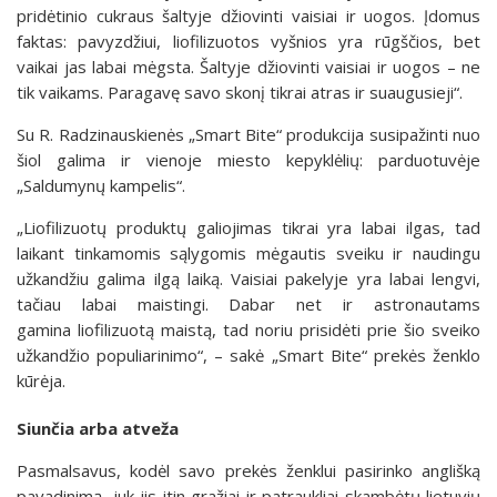
pridėtinio cukraus šaltyje džiovinti vaisiai ir uogos. Įdomus
faktas: pavyzdžiui, liofilizuotos vyšnios yra rūgščios, bet
vaikai jas labai mėgsta. Šaltyje džiovinti vaisiai ir uogos – ne
tik vaikams. Paragavę savo skonį tikrai atras ir suaugusieji“.
Su R. Radzinauskienės „Smart Bite“ produkcija susipažinti nuo
šiol galima ir vienoje miesto kepyklėlių: parduotuvėje
„Saldumynų kampelis“.
„Liofilizuotų produktų galiojimas tikrai yra labai ilgas, tad
laikant tinkamomis sąlygomis mėgautis sveiku ir naudingu
užkandžiu galima ilgą laiką. Vaisiai pakelyje yra labai lengvi,
tačiau labai maistingi. Dabar net ir astronautams
gamina liofilizuotą maistą, tad noriu prisidėti prie šio sveiko
užkandžio populiarinimo“, – sakė „Smart Bite“ prekės ženklo
kūrėja.
Siunčia arba atveža
Pasmalsavus, kodėl savo prekės ženklui pasirinko anglišką
pavadinimą, juk jis itin gražiai ir patraukliai skambėtų lietuvių