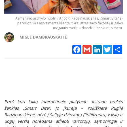
Asmeninio archyvo nuotr. / Anot R. Radzinauskienės, „Smart Bite“ e-
parduotuvės asortimente klientai tikrai atras savo favoritą ir galės
mėgautis sveiku užkandžiu bet kuriuo metu.
MIGLĖ DAMBRAUSKAITĖ
Facebook
Gmail
LinkedIn
Twitter
Sh
Prieš kurį laiką internetinėje platybėje atsirado prekės
ženklas „Smart Bite“. Jo įkūrėja – rokiškietė Rugilė
Radzinauskienė, nėrė į šaltyje džiovintų (liofilizuotų) vaisių ir
uogų verslą norėdama atliepti vartotojų, sąmoningai ir