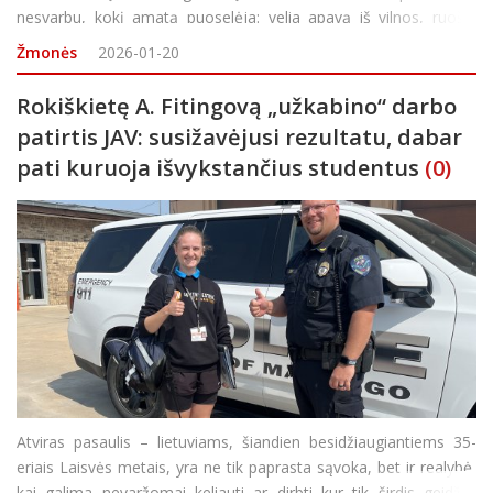
nesvarbu, kokį amatą puoselėja: velia apavą iš vilnos, ruošia
puošnų maistą šventėms ar kuria papuošalus, jei visa tai
Žmonės
2026-01-20
žmogus daro savo rankomi
Rokiškietę A. Fitingovą „užkabino“ darbo
patirtis JAV: susižavėjusi rezultatu, dabar
pati kuruoja išvykstančius studentus
(0)
Atviras pasaulis – lietuviams, šiandien besidžiaugiantiems 35-
eriais Laisvės metais, yra ne tik paprasta sąvoka, bet ir realybė,
kai galima nevaržomai keliauti ar dirbti kur tik širdis geidžia.