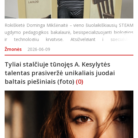
Rokiškietė Dominga Mikšėnaitė – vieno šiuolaikiškiausių STEAM
ugdymo pedagogikos bakalaurė, besispecializuojanti biologijos
ir technologijų kryptyse. Atsižvelgiant į specialybės
šiuolaikiškumą ir faktą, kad įvairių disciplinų pedagogų itin
Žmonės
2026-06-09
trūksta viso
Tyliai stalčiuje tūnojęs A. Kesylytės
talentas prasiveržė unikaliais juodai
baltais piešiniais (foto)
(0)