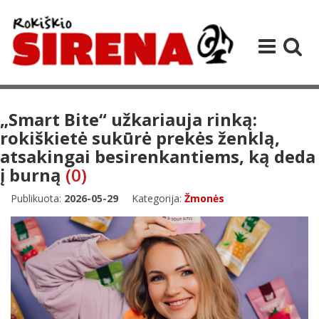
„Smart Bite“ užkariauja rinką:
rokiškietė sukūrė prekės ženklą,
atsakingai besirenkantiems, ką deda
į burną
(0)
Publikuota:
2026-05-29
Kategorija:
Žmonės