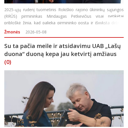
2025-ųjų rudenį tuometinis Rokiškio rajono ūkininkų sąjungos
(RRŪS) pirmininkas Mindaugas Petkevičius visai netikėtai
pribloškė žinia, kad palieka pirmininko postą ir išvyksta dirbti į
sostinę Žemės ūkio ministro patarėju. Rokiškėnai džiaugėsi
Žmonės
2026-05-08
atstovų turėsiantys ir įstat
Su ta pačia meile ir atsidavimu UAB „Lašų
duona“ duoną kepa jau ketvirtį amžiaus
(0)