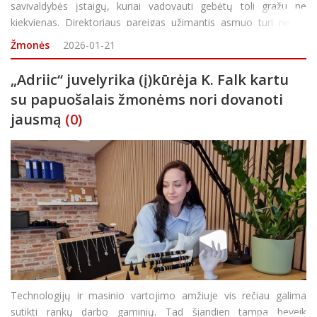
savivaldybės įstaigų, kuriai vadovauti gebėtų toli gražu ne
kiekvienas. Direktoriaus pareigas užimantis asmuo turi ne tik
puikiai išmanyti pačią veiklos sritį, bet ir būti itin stipria
Žmonės
2026-01-21
asmenybe. T
„Adriic“ juvelyrika (į)kūrėja K. Falk kartu
su papuošalais žmonėms nori dovanoti
jausmą
(0)
Technologijų ir masinio vartojimo amžiuje vis rečiau galima
sutikti rankų darbo gaminių. Tad šiandien tampa beveik